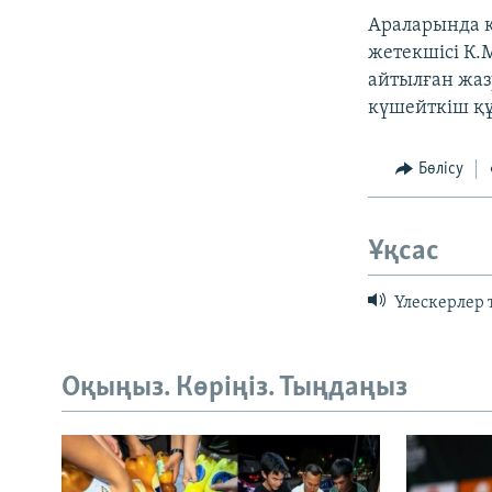
Араларында к
жетекшісі К.
айтылған жазу
күшейткіш құ
Бөлісу
Ұқсас
Үлескерлер 
Оқыңыз. Көріңіз. Тыңдаңыз