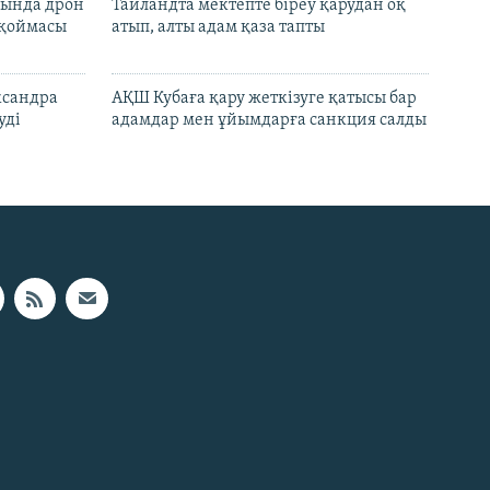
сында дрон
Таиландта мектепте біреу қарудан оқ
 қоймасы
атып, алты адам қаза тапты
ксандра
АҚШ Кубаға қару жеткізуге қатысы бар
уді
адамдар мен ұйымдарға санкция салды