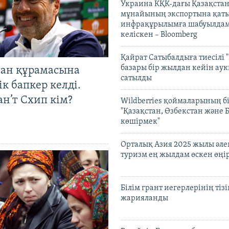
Украина КҚК-дағы Қазақста
мұнайының экспортына қаты
инфрақұрылымға шабуылдам
келіскен – Bloomberg
Қайрат Сатыбалдыға тиесілі "
базары бір жылдан кейін ау
тан құрамасына
сатылды
к бапкер келді.
н’т Схип кім?
Wildberries қоймаларының бі
"Қазақстан, Өзбекстан және 
көшірмек"
Орталық Азия 2025 жылы әл
туризм ең жылдам өскен өңі
Білім грант иегерлерінің тізі
жарияланды