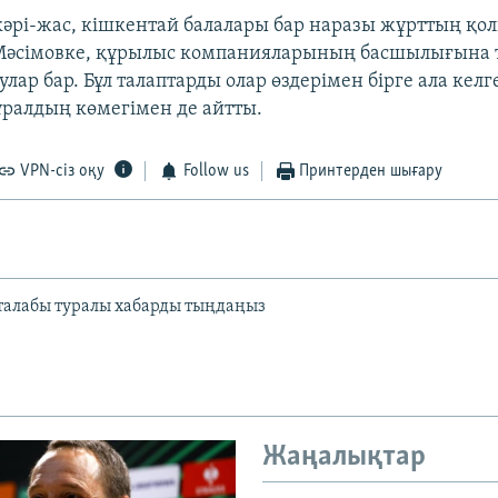
әрі-жас, кішкентай балалары бар наразы жұрттың қо
Мәсімовке, құрылыс компанияларының басшылығына 
лар бар. Бұл талаптарды олар өздерімен бірге ала кел
ралдың көмегімен де айтты.
VPN-сіз оқу
Follow us
Принтерден шығару
талабы туралы хабарды тыңдаңыз
Жаңалықтар