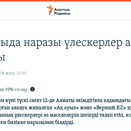
ыда наразы үлескерлер а
ы
8 жыл, 13:39
VPN-сіз оқу
н күні түскі сағат 12-де Алматы әкімдігінің алдындағы 
рған алаңға жиналған «Ақ ауыл» және «Верный.KZ» 
ның үлескерлері өз мәселелерін шешуді талап етіп, 
н билікке наразылық білдірді.