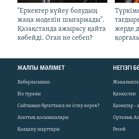
"Еркектер күйеу болудың
Түркім
жаңа моделін шығармады".
тағдыры
Қазақстанда ажырасу қайта
жерде 
көбейді. Оған не себеп?
қорғал
ЖАЛПЫ МӘЛІМЕТ
НЕГІЗГІ 
Хабарласыңыз
Жаңалықта
Біз туралы
Қазақстан
Русский
Сайтымыз бұғатталса не істеу керек?
Қазақтар - 
Азаттық қосымшалары
Орталық А
ЖАЗЫЛЫҢЫЗ
Қолдану шарттары
Ресей