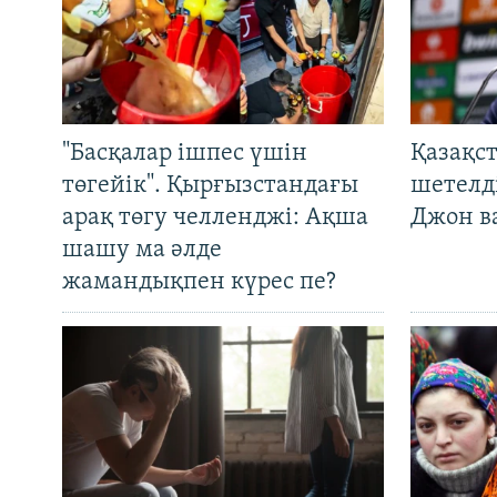
"Басқалар ішпес үшін
Қазақс
төгейік". Қырғызстандағы
шетелді
арақ төгу челленджі: Ақша
Джон ва
шашу ма әлде
жамандықпен күрес пе?