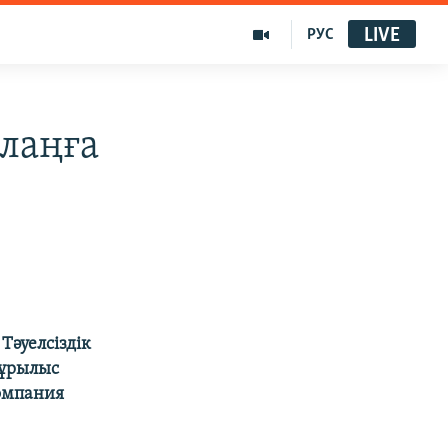
LIVE
РУС
лаңға
Тәуелсіздік
құрылыс
компания