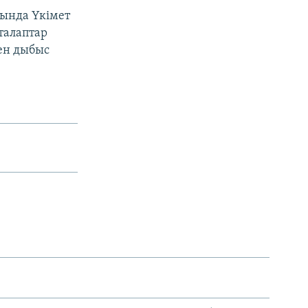
лында Үкімет
талаптар
ген дыбыс