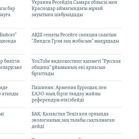
н
Украина Ресейдің Самара облысы мен
сы бар
Краснодар аймағындағы мұнай
ауға
зауытына шабуылдады
Байсат"
АҚШ сенаты Ресейге санкция салатын
кционда
"Линдси Грэм заң жобасын" мақұлдады
р бөлігін
YouTube видеохостинг қызметі "Русская
Беларуське
община" ұйымының екі арнасын
бұғаттады
емде
Пашинян: Армения Еуроодақ пен
р атанды
ЕАЭО-ның бірін таңдау жайлы
референдум өткізбейді
мі
БАҚ: Қазақстан Теңіз кен орнында
экологиялық заң талабы сақталмаған
дейді