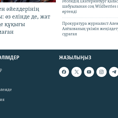
Ресейдің Екатеринбург қала
шабуылынан соң Wildberries
ен әйелдерінің
өртенді
: өз елінде де, жат
де құқығы
Прокуратура журналист Але
Алёхованың үкімін жеңілдет
маған
сұраған
БӨЛІМДЕР
ЖАЗЫЛЫҢЫЗ
р
әлемде
зия