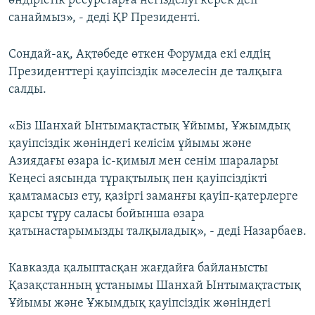
өндірістік ресурстарға негізделуі керек деп
санаймыз», - деді ҚР Президенті.
Сондай-ақ, Ақтөбеде өткен Форумда екі елдің
Президенттері қауіпсіздік мәселесін де талқыға
салды.
«Біз Шанхай Ынтымақтастық Ұйымы, Ұжымдық
қауіпсіздік жөніндегі келісім ұйымы және
Азиядағы өзара іс-қимыл мен сенім шаралары
Кеңесі аясында тұрақтылық пен қауіпсіздікті
қамтамасыз ету, қазіргі заманғы қауіп-қатерлерге
қарсы тұру саласы бойынша өзара
қатынастарымызды талқыладық», - деді Назарбаев.
Кавказда қалыптасқан жағдайға байланысты
Қазақстанның ұстанымы Шанхай Ынтымақтастық
Ұйымы және Ұжымдық қауіпсіздік жөніндегі