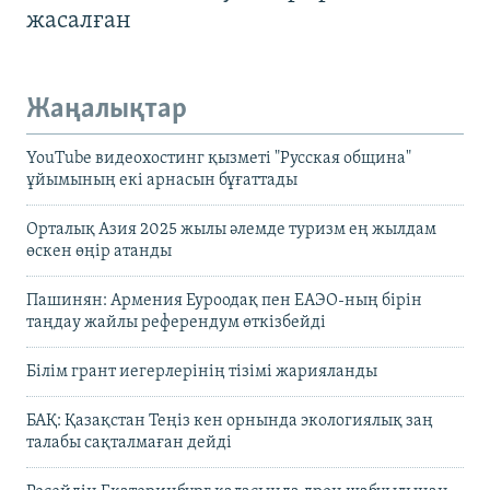
жасалған
Жаңалықтар
YouTube видеохостинг қызметі "Русская община"
ұйымының екі арнасын бұғаттады
Орталық Азия 2025 жылы әлемде туризм ең жылдам
өскен өңір атанды
Пашинян: Армения Еуроодақ пен ЕАЭО-ның бірін
таңдау жайлы референдум өткізбейді
Білім грант иегерлерінің тізімі жарияланды
БАҚ: Қазақстан Теңіз кен орнында экологиялық заң
талабы сақталмаған дейді