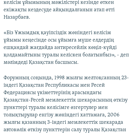
келісім ұйымының мәжілістері кезінде өткен
екіжақты кездесуде айқындалғанын атап өтті
Назарбаев.
«Біз Ұжымдық қауіпсіздік жөніндегі келісім
ұйымы кеңесінде осы ұйымға мүше елдердің
ешқандай жағдайда антиресейлік көңіл-күйді
қолдамайтыны туралы келіскен болатынбыз», - деп
мәлімдеді Қазақстан басшысы.
Форумның соңында, 1998 жылғы желтоқсанның 23-
індегі Қазақстан Республикасы мен Ресей
Федерациясы үкіметтерінің арасындағы
Қазақстан-Ресей мемлекеттік шекарасының өткізу
пункттері туралы келісімге өзгертулер мен
толықтырулар енгізу жөніндегі хаттамаға, 2006
жылғы қазанның 3-індегі мемлекеттік шекарада
автокөлік өткізу пункттерін салу туралы Қазақстан