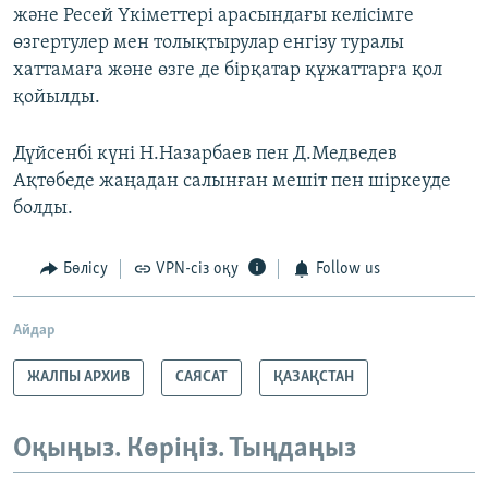
және Ресей Үкіметтері арасындағы келісімге
өзгертулер мен толықтырулар енгізу туралы
хаттамаға және өзге де бірқатар құжаттарға қол
қойылды.
Дүйсенбі күні Н.Назарбаев пен Д.Медведев
Ақтөбеде жаңадан салынған мешіт пен шіркеуде
болды.
Бөлісу
VPN-сіз оқу
Follow us
Айдар
ЖАЛПЫ АРХИВ
САЯСАТ
ҚАЗАҚСТАН
Оқыңыз. Көріңіз. Тыңдаңыз