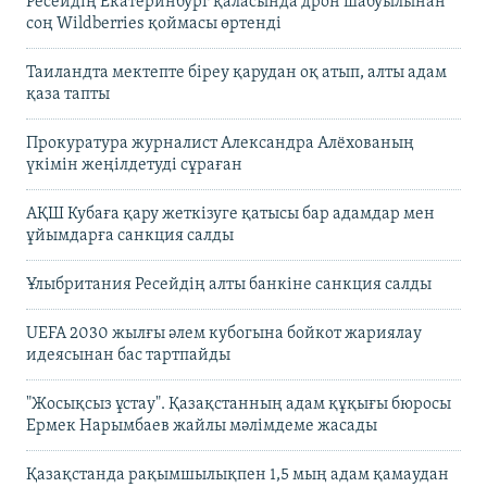
Ресейдің Екатеринбург қаласында дрон шабуылынан
соң Wildberries қоймасы өртенді
Таиландта мектепте біреу қарудан оқ атып, алты адам
қаза тапты
Прокуратура журналист Александра Алёхованың
үкімін жеңілдетуді сұраған
АҚШ Кубаға қару жеткізуге қатысы бар адамдар мен
ұйымдарға санкция салды
Ұлыбритания Ресейдің алты банкіне санкция салды
UEFA 2030 жылғы әлем кубогына бойкот жариялау
идеясынан бас тартпайды
"Жосықсыз ұстау". Қазақстанның адам құқығы бюросы
Ермек Нарымбаев жайлы мәлімдеме жасады
Қазақстанда рақымшылықпен 1,5 мың адам қамаудан