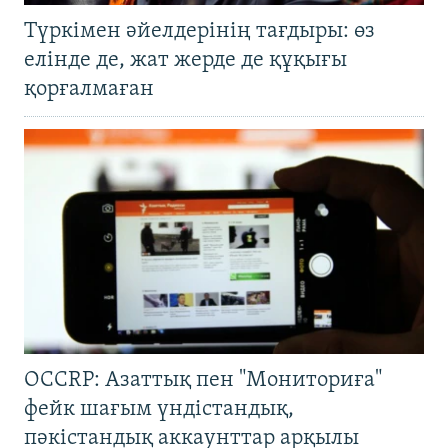
Түркімен әйелдерінің тағдыры: өз
елінде де, жат жерде де құқығы
қорғалмаған
OCCRP: Азаттық пен "Мониториға"
фейк шағым үндістандық,
пәкістандық аккаунттар арқылы