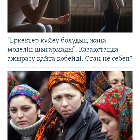
"Еркектер күйеу болудың жаңа
моделін шығармады". Қазақстанда
ажырасу қайта көбейді. Оған не себеп?