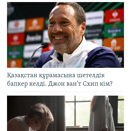
Қазақстан құрамасына шетелдік
бапкер келді. Джон ван’т Схип кім?