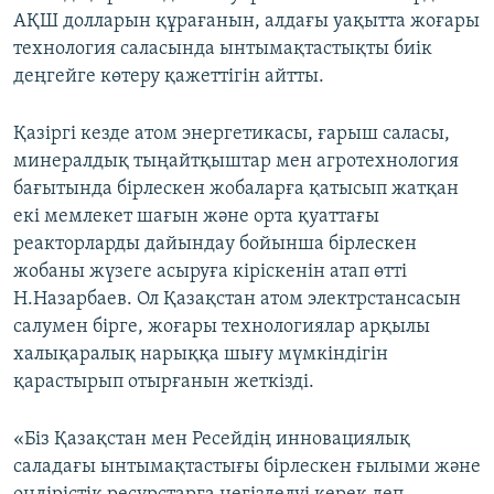
АҚШ долларын құрағанын, алдағы уақытта жоғары
технология саласында ынтымақтастықты биік
деңгейге көтеру қажеттігін айтты.
Қазіргі кезде атом энергетикасы, ғарыш саласы,
минералдық тыңайтқыштар мен агротехнология
бағытында бірлескен жобаларға қатысып жатқан
екі мемлекет шағын және орта қуаттағы
реакторларды дайындау бойынша бірлескен
жобаны жүзеге асыруға кіріскенін атап өтті
Н.Назарбаев. Ол Қазақстан атом электрстансасын
салумен бірге, жоғары технологиялар арқылы
халықаралық нарыққа шығу мүмкіндігін
қарастырып отырғанын жеткізді.
«Біз Қазақстан мен Ресейдің инновациялық
саладағы ынтымақтастығы бірлескен ғылыми және