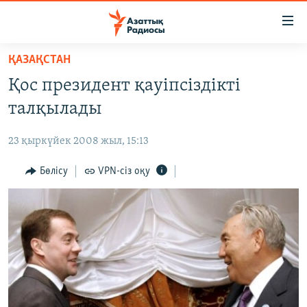
Accessibility
links
Skip
ҚАЗАҚСТАН
to
ЖАҢАЛЫҚТАР
Қос президент қауіпсіздікті
main
САЯСАТ
content
талқылады
AZATTYQTV
Skip
to
23 қыркүйек 2008 жыл, 15:13
ҚАҢТАР ОҚИҒАСЫ
main
АДАМ ҚҰҚЫҚТАРЫ
Бөлісу
VPN-сіз оқу
Navigation
Skip
ӘЛЕУМЕТ
to
ӘЛЕМ
Search
АРНАЙЫ ЖОБАЛАР
Русский