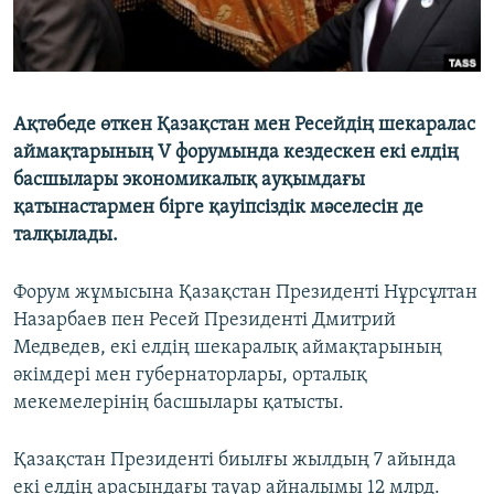
ЖАЗЫЛЫҢЫЗ
Басқа тілдерде
Ақтөбеде өткен Қазақстан мен Ресейдің шекаралас
аймақтарының V форумында кездескен екі елдің
басшылары экономикалық ауқымдағы
қатынастармен бірге қауіпсіздік мәселесін де
талқылады.
Форум жұмысына Қазақстан Президенті Нұрсұлтан
Назарбаев пен Ресей Президенті Дмитрий
Медведев, екі елдің шекаралық аймақтарының
әкімдері мен губернаторлары, орталық
мекемелерінің басшылары қатысты.
Қазақстан Президенті биылғы жылдың 7 айында
екі елдің арасындағы тауар айналымы 12 млрд.