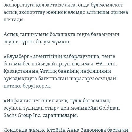
экспорттауға қол жеткізе алса, онда бұл мемлекет
астық экспорттау жөнінен әлемде алтыншы орынға
шығады.
Астық тапшылығы болашақта теңге бағамының
өсуіне түрткі болуы мүмкін.
«Блумберг» агенттігінің хабарлауынша, теңге
бағамы бес пайыздай артуы ықтимал. Өйткені,
Қазақстанның Ұлттық банкінің инфляцияны
ауыздықтауға бағытталған шаралары осындай
нәтиже беруі керек.
«Инфляция негізінен азық-түлік бағасының
өсуінен туындап отыр» деп мәлімдейді Goldman
Sachs Group Inc. сарапшылары.
Лондонда жұмыс істейтін Анна Задорнова бастаған