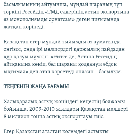
басылымының айтуынша, мұндай шараның түп
төркіні Ресейдің «ТМД елдерінің астық экспортына
өз монополиямды орнатсам» деген пиғылында
жатқан көрінеді.
Қазақстан егер мұндай тыйымды өз аумағында
енгізсе, онда ірі мөлшердегі қаржылық пайдадан
құр қалуы мүмкін. «Әйтсе де, Астана Ресейдің
айтқанына көніп, бұл шараны қолдануы әбден
ықтимал» деп атап көрсетеді онлайн – басылым.
ТЕҢГЕНІҢ ЖАҢА БАҒАМЫ
Халықаралық астық жөніндегі кеңестің болжамы
бойынша, 2009-2010 жылдары Қазақстан мөлшері
8 миллион тонна астық экспорттауы тиіс.
Егер Қазақстан аталған көлемдегі астықты