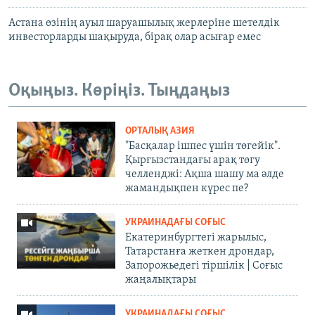
Астана өзінің ауыл шаруашылық жерлеріне шетелдік
инвесторларды шақыруда, бірақ олар асығар емес
Оқыңыз. Көріңіз. Тыңдаңыз
ОРТАЛЫҚ АЗИЯ
"Басқалар ішпес үшін төгейік".
Қырғызстандағы арақ төгу
челленджі: Ақша шашу ма әлде
жамандықпен күрес пе?
УКРАИНАДАҒЫ СОҒЫС
Екатеринбургтегі жарылыс,
Татарстанға жеткен дрондар,
Запорожьедегі тіршілік | Cоғыс
жаңалықтары
УКРАИНАДАҒЫ СОҒЫС