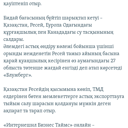
қауіптеніп отыр.
Бидай бағасының бүйтіп шарықтап кетуі –
Қазақстан, Ресей, Еуропа Одағындағы
құрғақшылық пен Канададағы су тасқынының
салдары.
Әлемдегі астық өндіру көлемі бойынша үшінші
орынды иемденетін Ресей тамыз айының басына
қарай қуаңшылық кесірінен өз аумағындағы 27
облыста төтенше жағдай енгізді деп атап көрсетеді
«Блумберг».
Қазақстан Ресейдің қысымына көніп, ТМД
елдерінен бөтен мемлекеттерге астық экспорттауға
тыйым салу шарасын қолдануы мүмкін деген
ақпарат та тарап отыр.
«Интернешнл Бизнес Таймс» онлайн –