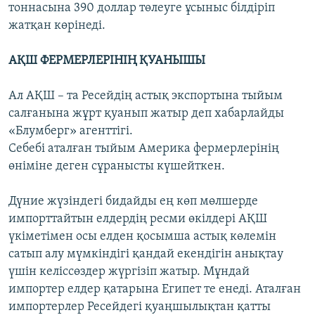
тоннасына 390 доллар төлеуге ұсыныс білдіріп
жатқан көрінеді.
АҚШ ФЕРМЕРЛЕРІНІҢ ҚУАНЫШЫ
Ал АҚШ – та Ресейдің астық экспортына тыйым
салғанына жұрт қуанып жатыр деп хабарлайды
«Блумберг» агенттігі.
Себебі аталған тыйым Америка фермерлерінің
өніміне деген сұранысты күшейткен.
Дүние жүзіндегі бидайды ең көп мөлшерде
импорттайтын елдердің ресми өкілдері АҚШ
үкіметімен осы елден қосымша астық көлемін
сатып алу мүмкіндігі қандай екендігін анықтау
үшін келіссөздер жүргізіп жатыр. Мұндай
импортер елдер қатарына Египет те енеді. Аталған
импортерлер Ресейдегі қуаңшылықтан қатты