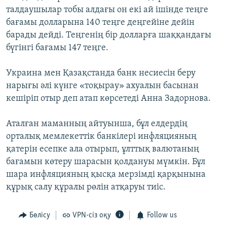
талдаушылар тобы алдағы он екі ай ішінде теңге
бағамы долларына 140 теңге деңгейіне дейін
барады дейді. Теңгенің бір долларға шаққандағы
бүгінгі бағамы 147 теңге.
Украина мен Қазақстанда банк несиесін беру
нарығы әлі күнге «тоқырау» ахуалын басынан
кешіріп отыр деп атап көрсетеді Анна Задорнова.
Аталған маманның айтуынша, бұл елдердің
орталық мемлекеттік банкілері инфляцияның
қатерін есепке ала отырып, ұлттық валютаның
бағамын көтеру шарасын қолдануы мүмкін. Бұл
шара инфляцияның қысқа мерзімді қарқынына
құрық салу құралы рөлін атқаруы тиіс.
Бөлісу
VPN-сіз оқу
Follow us