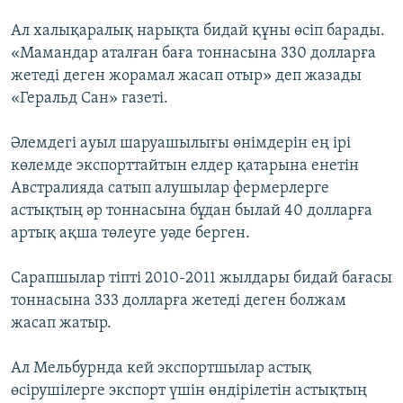
Ал халықаралық нарықта бидай құны өсіп барады.
«Мамандар аталған баға тоннасына 330 долларға
жетеді деген жорамал жасап отыр» деп жазады
«Геральд Сан» газеті.
Әлемдегі ауыл шаруашылығы өнімдерін ең ірі
көлемде экспорттайтын елдер қатарына енетін
Австралияда сатып алушылар фермерлерге
астықтың әр тоннасына бұдан былай 40 долларға
артық ақша төлеуге уәде берген.
Сарапшылар тіпті 2010-2011 жылдары бидай бағасы
тоннасына 333 долларға жетеді деген болжам
жасап жатыр.
Ал Мельбурнда кей экспортшылар астық
өсірушілерге экспорт үшін өндірілетін астықтың