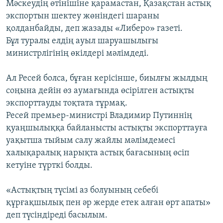
Мәскеудің өтінішіне қарамастан, Қазақстан астық
экспортын шектеу жөніндегі шараны
қолданбайды, деп жазады «Либеро» газеті.
Бұл туралы елдің ауыл шаруашылығы
министрлігінің өкілдері мәлімдеді.
Ал Ресей болса, бұған керісінше, биылғы жылдың
соңына дейін өз аумағында өсірілген астықты
экспорттауды тоқтата тұрмақ.
Ресей премьер-министрі Владимир Путиннің
қуаңшылыққа байланысты астықты экспорттауға
уақытша тыйым салу жайлы мәлімдемесі
халықаралық нарықта астық бағасының өсіп
кетуіне түрткі болды.
«Астықтың түсімі аз болуының себебі
құрғақшылық пен әр жерде етек алған өрт апаты»
деп түсіндіреді басылым.