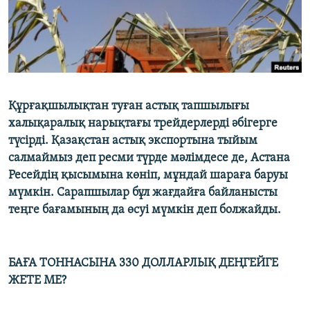
ЖАЗЫЛЫҢЫЗ
Басқа тілдерде
Құрғақшылықтан туған астық тапшылығы
халықаралық нарықтағы трейдерлерді әбігерге
түсірді. Қазақстан астық экспортына тыйым
салмаймыз деп ресми түрде мәлімдесе де, Астана
Ресейдің қысымына көніп, мұндай шараға баруы
мүмкін. Сарапшылар бұл жағдайға байланысты
теңге бағамының да өсуі мүмкін деп болжайды.
БАҒА ТОННАСЫНА 330 ДОЛЛАРЛЫҚ ДЕҢГЕЙГЕ
ЖЕТЕ МЕ?