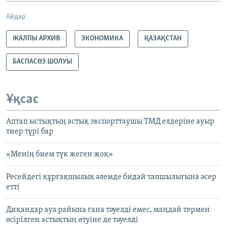
Айдар
ЖАЛПЫ АРХИВ
ЭКОНОМИКА
ҚАЗАҚСТАН
БАСПАСӨЗ ШОЛУЫ
Ұқсас
Аптап ыстықтың астық экспорттаушы ТМД елдеріне ауыр
тиер түрі бар
«Менің бием түк жеген жоқ»
Ресейдегі құрғақшылық әлемде бидай тапшылығына әсер
етті
Диқандар ауа райына ғана тәуелді емес, маңдай термен
өсірілген астықтың өтуіне де тәуелді