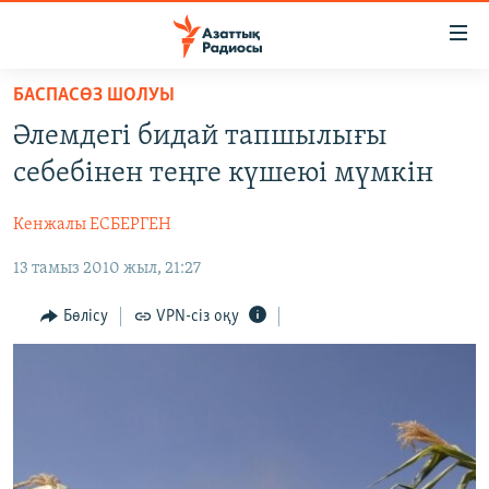
Accessibility
links
Skip
БАСПАСӨЗ ШОЛУЫ
to
ЖАҢАЛЫҚТАР
Әлемдегі бидай тапшылығы
main
САЯСАТ
content
себебінен теңге күшеюі мүмкін
AZATTYQTV
Skip
to
Кенжалы ЕСБЕРГЕН
ҚАҢТАР ОҚИҒАСЫ
main
13 тамыз 2010 жыл, 21:27
АДАМ ҚҰҚЫҚТАРЫ
Navigation
Skip
ӘЛЕУМЕТ
Бөлісу
VPN-сіз оқу
to
ӘЛЕМ
Search
АРНАЙЫ ЖОБАЛАР
Русский