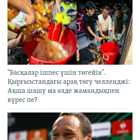
"Басқалар ішпес үшін төгейік".
Қырғызстандағы арақ төгу челленджі:
Ақша шашу ма әлде жамандықпен
күрес пе?