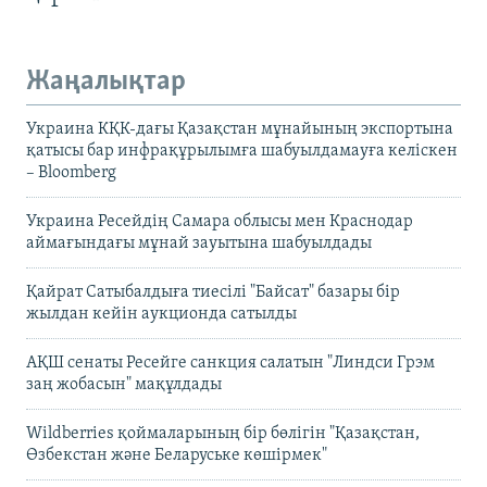
Жаңалықтар
Украина КҚК-дағы Қазақстан мұнайының экспортына
қатысы бар инфрақұрылымға шабуылдамауға келіскен
– Bloomberg
Украина Ресейдің Самара облысы мен Краснодар
аймағындағы мұнай зауытына шабуылдады
Қайрат Сатыбалдыға тиесілі "Байсат" базары бір
жылдан кейін аукционда сатылды
АҚШ сенаты Ресейге санкция салатын "Линдси Грэм
заң жобасын" мақұлдады
Wildberries қоймаларының бір бөлігін "Қазақстан,
Өзбекстан және Беларуське көшірмек"