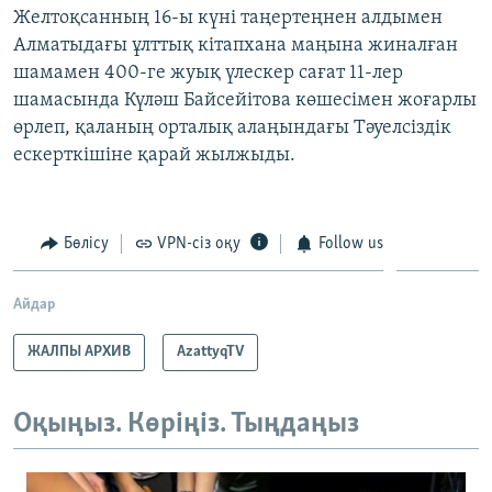
Желтоқсанның 16-ы күні таңертеңнен алдымен
ЖАЗЫЛЫҢЫЗ
Алматыдағы ұлттық кітапхана маңына жиналған
шамамен 400-ге жуық үлескер сағат 11-лер
шамасында Күләш Байсейітова көшесімен жоғарлы
Басқа тілдерде
өрлеп, қаланың орталық алаңындағы Тәуелсіздік
ескерткішіне қарай жылжыды.
Бөлісу
VPN-сіз оқу
Follow us
Айдар
ЖАЛПЫ АРХИВ
AzattyqTV
Оқыңыз. Көріңіз. Тыңдаңыз