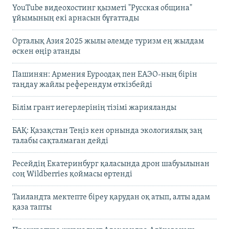
YouTube видеохостинг қызметі "Русская община"
ұйымының екі арнасын бұғаттады
Орталық Азия 2025 жылы әлемде туризм ең жылдам
өскен өңір атанды
Пашинян: Армения Еуроодақ пен ЕАЭО-ның бірін
таңдау жайлы референдум өткізбейді
Білім грант иегерлерінің тізімі жарияланды
БАҚ: Қазақстан Теңіз кен орнында экологиялық заң
талабы сақталмаған дейді
Ресейдің Екатеринбург қаласында дрон шабуылынан
соң Wildberries қоймасы өртенді
Таиландта мектепте біреу қарудан оқ атып, алты адам
қаза тапты