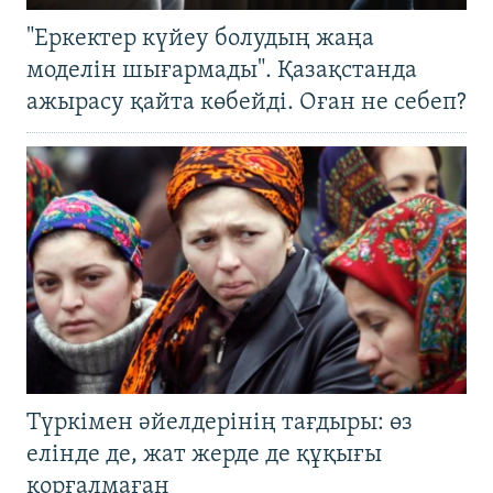
"Еркектер күйеу болудың жаңа
моделін шығармады". Қазақстанда
ажырасу қайта көбейді. Оған не себеп?
Түркімен әйелдерінің тағдыры: өз
елінде де, жат жерде де құқығы
қорғалмаған