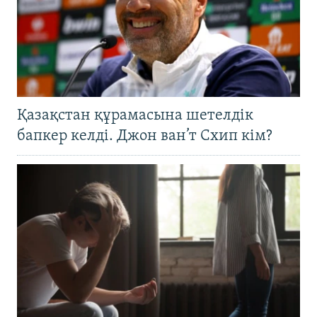
Қазақстан құрамасына шетелдік
бапкер келді. Джон ван’т Схип кім?