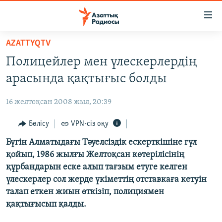
Accessibility
links
Skip
AZATTYQTV
to
ЖАҢАЛЫҚТАР
Полицейлер мен үлескерлердің
main
САЯСАТ
content
арасында қақтығыс болды
AZATTYQTV
Skip
to
16 желтоқсан 2008 жыл, 20:39
ҚАҢТАР ОҚИҒАСЫ
main
АДАМ ҚҰҚЫҚТАРЫ
Бөлісу
VPN-сіз оқу
Navigation
Skip
ӘЛЕУМЕТ
Бүгін Алматыдағы Тәуелсіздік ескерткішіне гүл
to
қойып, 1986 жылғы Желтоқсан көтерілісінің
ӘЛЕМ
Search
құрбандарын еске алып тағзым етуге келген
АРНАЙЫ ЖОБАЛАР
үлескерлер сол жерде үкіметтің отставкаға кетуін
талап еткен жиын өткізіп, полициямен
Русский
қақтығысып қалды.