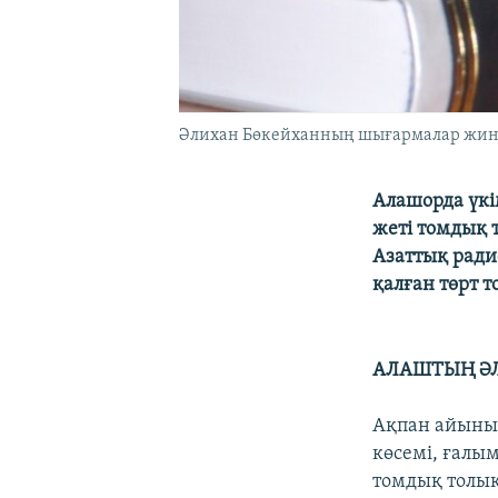
Әлихан Бөкейханның шығармалар жинағ
Алашорда үкі
жеті томдық
Азаттық ради
қалған төрт 
АЛАШТЫҢ ӘЛ
Ақпан айының
көсемі, ғалы
томдық толы