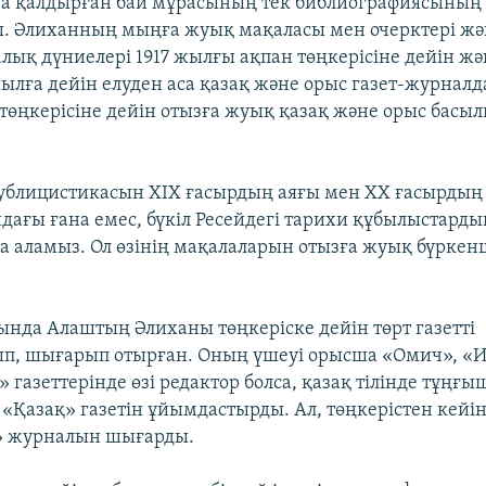
а қалдырған бай мұрасының тек библиографиясының ө
ы. Әлиханның мыңға жуық мақаласы мен очерктері жә
лық дүниелері 1917 жылғы ақпан төңкерісіне дейін жә
 жылға дейін елуден аса қазақ және орыс газет-журнал
 төңкерісіне дейін отызға жуық қазақ және орыс бас
ублицистикасын ХІХ ғасырдың аяғы мен ХХ ғасырдың
ндағы ғана емес, бүкіл Ресейдегі тарихи құбылыстарды
та аламыз. Ол өзінің мақалаларын отызға жуық бүркен
ында Алаштың Әлиханы төңкеріске дейін төрт газетті
п, шығарып отырған. Оның үшеуі орысша «Омич», «
» газеттерінде өзі редактор болса, қазақ тілінде тұңғы
«Қазақ» газетін ұйымдастырды. Ал, төңкерістен кейі
» журналын шығарды.