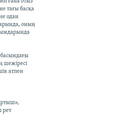
зі ғана отыз
не тағы басқа
не одан
дарында, оның
ылымдарында
 басындағы
ң шежіресі
шік атпен
Иртыш»,
ш рет
н