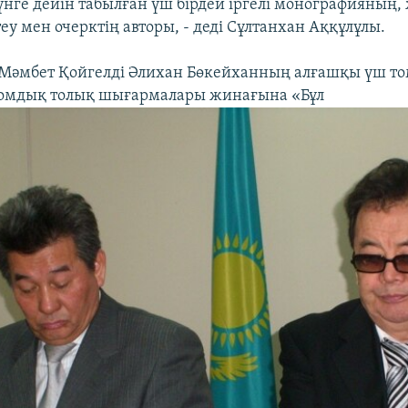
үнге дейін табылған үш бірдей іргелі монографияның,
у мен очерктің авторы, - деді Сұлтанхан Аққұлұлы.
 Мәмбет Қойгелді Әлихан Бөкейханның алғашқы үш т
томдық толық шығармалары жинағына «Бұл