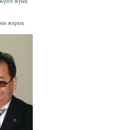
 жүзге жуық
омы жарық