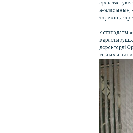
орай тұсаукес
ағаларының н
тарихшылар 
Астанадағы «
құрастырушы 
деректерді О
ғылыми айна