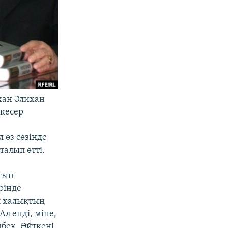
хан Әлихан
кесер
 өз сөзінде
талып өтті.
ғын
рінде
п халықтың
л енді, міне,
бек. Өйткені,