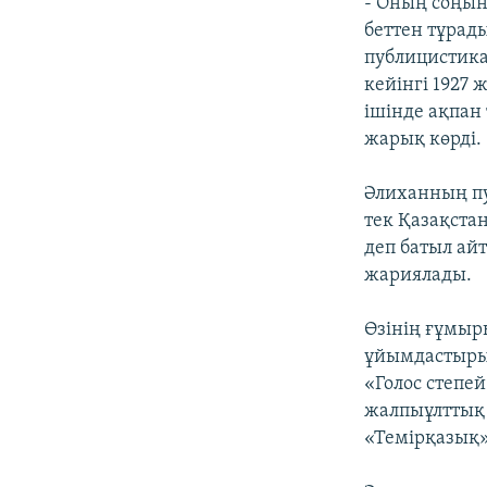
- Оның соңын
беттен тұрад
публицистика
кейінгі 1927
ішінде ақпан
жарық көрді.
Әлиханның п
тек Қазақста
деп батыл ай
жариялады.
Өзінің ғұмыр
ұйымдастыры
«Голос степей
жалпыұлттық 
«Темірқазық