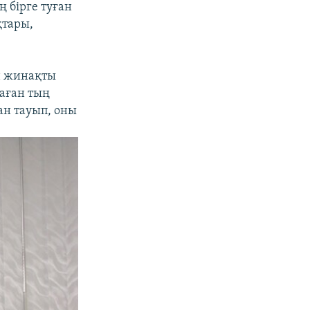
ң бірге туған
қтары,
н жинақты
аған тың
ан тауып, оны