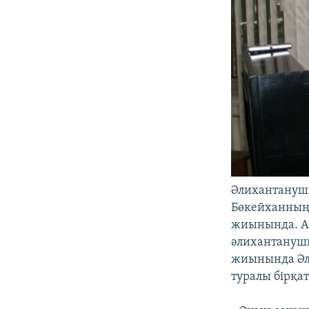
Әлихантанушы
Бөкейханның
жиынында. Ал
әлихантанушы
жиынында Әл
туралы бірқат