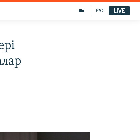
LIVE
РУС
ері
алар