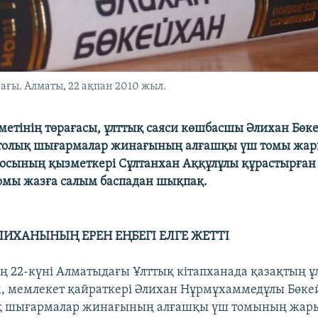
ы. Алматы, 22 ақпан 2010 жыл.
метінің төрағасы, ұлттық саяси көшбасшы Әлихан Бө
 толық шығармалар жинағының алғашқы үш томы жары
осының қызметкері Сұлтанхан Аққұлұлы құрастырға
томы жазға салым баспадан шықпақ.
ИХАНЫНЫҢ ЕРЕН ЕҢБЕГІ ЕЛГЕ ЖЕТТІ
 22-күні Алматыдағы Ұлттық кітапханада қазақтың ұ
м, мемлекет қайраткері Әлихан Нұрмұхаммедұлы Бөк
қ шығармалар жинағының алғашқы үш томының жары