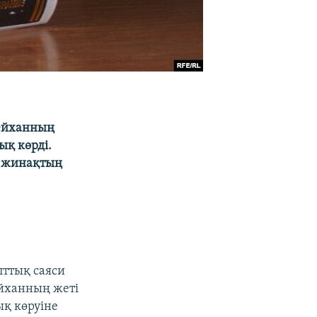
кейханның
қ көрді.
н жинақтың
лттық саяси
ейханның жеті
қ көруіне