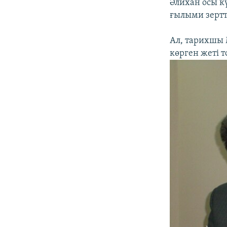
Әлихан осы к
ғылыми зертте
Ал, тарихшы
көрген жеті 