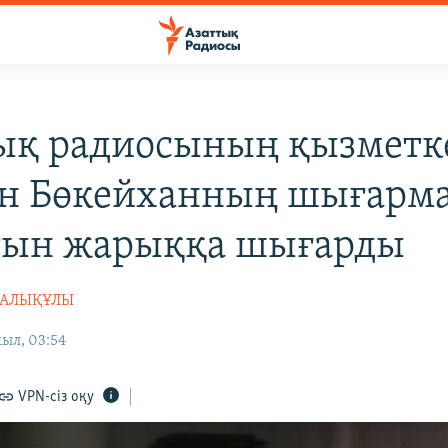
ық радиосының қызметк
н Бөкейханның шығарм
ын жарыққа шығарды
ХАЛЫҚҰЛЫ
ыл, 03:54
VPN-сіз оқу