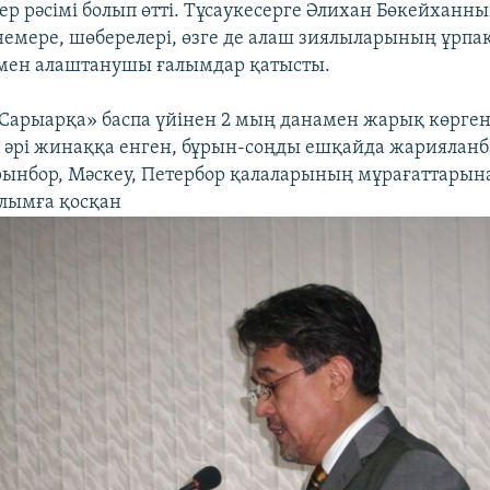
ер рәсімі болып өтті. Тұсаукесерге Әлихан Бөкейханны
емере, шөберелері, өзге де алаш зиялыларының ұрпа
мен алаштанушы ғалымдар қатысты.
Сарыарқа» баспа үйінен 2 мың данамен жарық көрге
әрі жинаққа енген, бұрын-соңды ешқайда жарияланб
рынбор, Мәскеу, Петербор қалаларының мұрағаттарын
лымға қосқан