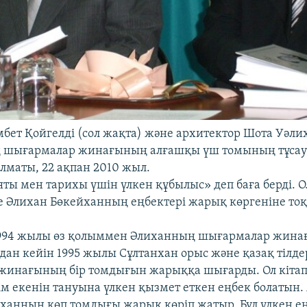
ет Қойгелді (сол жақта) және архитектор Шота Уәли
 шығармалар жинағының алғашқы үш томының тұсау
маты, 22 ақпан 2010 жыл.
ты мен тарихы үшін үлкен құбылыс» деп баға берді. Ол
де Әлихан Бөкейханның еңбектері жарық көргеніне тоқ
 1994 жылы өз қолыммен Әлиханның шығармалар жина
дан кейін 1995 жылы Сұлтанхан орыс және қазақ тілде
жинағының бір томдығын жарыққа шығарды. Ол кіта
м екенін тануына үлкен қызмет еткен еңбек болатын. А
ханның көп томдығы жарық көріп жатыр. Бұл үлкен ең