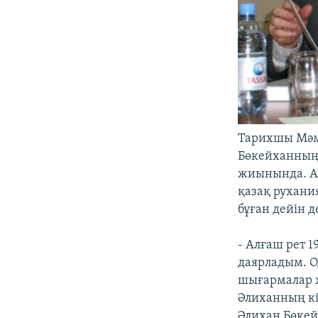
Тарихшы Мәмб
Бөкейханның
жиынында. Ал
қазақ рухания
бұған дейін 
- Алғаш рет
даярладым. О
шығармалар 
Әлиханның кі
Әлихан Бөкей