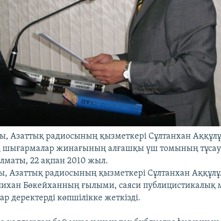
, Азаттық радиосының қызметкері Сұлтанхан Аққұл
 шығармалар жинағының алғашқы үш томының тұсау
маты, 22 ақпан 2010 жыл.
, Азаттық радиосының қызметкері Сұлтанхан Аққұлұ
ихан Бөкейханның ғылыми, саяси публицистикалық 
ар деректерді көпшілікке жеткізді.