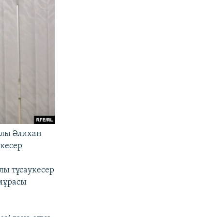
ұлы Әлихан
кесер
лы тұсаукесер
мұрасы