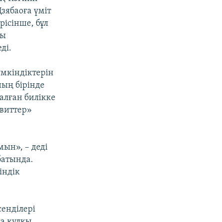
зябаоға үміт
рісінше, бұл
ғы
ді.
үмкіндіктерін
ың бірінде
алған билікке
Твиттер»
мын», – деді
батында.
індік
енділері
ға құлқы