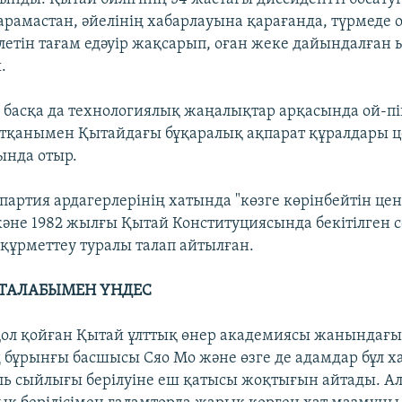
рамастан, әйелінің хабарлауына қарағанда, түрмеде 
ілетін тағам едәуір жақсарып, оған жеке дайындалған
.
 басқа да технологиялық жаңалықтар арқасында ой-пік
ртқанымен Қытайдағы бұқаралық ақпарат құралдары 
ында отыр.
партия ардагерлерінің хатында "көзге көрінбейтін це
және 1982 жылғы Қытай Конституциясында бекітілген с
құрметтеу туралы талап айтылған.
ТАЛАБЫМЕН ҮНДЕС
қол қойған Қытай ұлттық өнер академиясы жанындағы
бұрынғы басшысы Сяо Мо және өзге де адамдар бұл х
ль сыйлығы берілуіне еш қатысы жоқтығын айтады. А