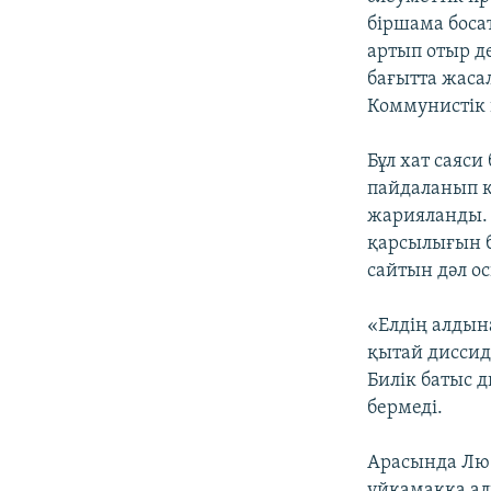
біршама боса
артып отыр де
бағытта жасал
Коммунистік 
Бұл хат саяс
пайдаланып к
жарияланды. 
қарсылығын б
сайтын дәл ос
«Елдің алдына
қытай диссид
Билік батыс 
бермеді.
Арасында Лю 
үйқамаққа ал