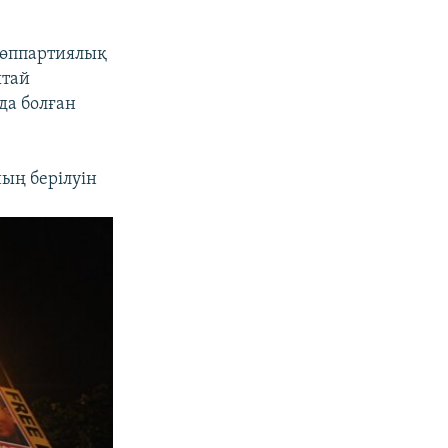
көппартиялық
ытай
да болған
ың берілуін