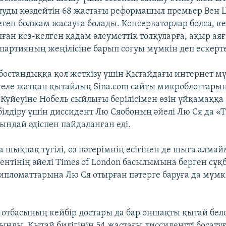
туды көздейтін 68 жастағы реформашыл премьер Вен Ц
ген болжам жасауға болады. Консерваторлар болса, ке
ған кез-келген қадам әлеуметтік толқуларға, ақыр ая
партияның жеңілісіне барып соғуы мүмкін деп ескерте
и бостандыққа қол жеткізу үшін Қытайдағы интернет м
еле жатқан қытайлық Sina.com сайты микроблогтарын
Күйеуіне Нобель сыйлығы берілісімен өзін үйқамаққа 
ілдіру үшін диссидент Лю Сяобоның әйелі Лю Ся да «
ындай әдіспен пайдаланған еді.
 шықпақ түгілі, өз пәтерімнің есігінен де шыға алмай
ентінің әйелі Times of London басылымына берген сұқ
дипломаттарына Лю Ся отырған пәтерге баруға да мүмк
отбасының кейбір достары да бар оншақты қытай белс
ынды. Қытай билігінің 54 жастағы диссидентті босату