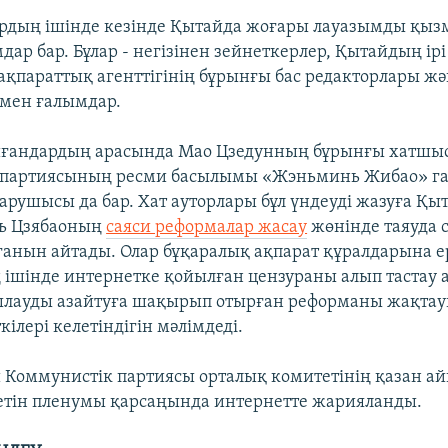
рдың ішінде кезінде Қытайда жоғары лауазымды қызм
ар бар. Бұлар - негізінен зейнеткерлер, Қытайдың ірі 
ақпараттық агенттігінің бұрынғы бас редакторлары жән
мен ғалымдар.
ойғандардың арасында Мао Цзедунның бұрынғы хатшы
 партиясының ресми басылымы «Жэньминь Жибао» га
рушысы да бар. Хат ауторлары бұл үндеуді жазуға Қы
нь Цзябаоның
саяси реформалар жасау
жөнінде таяуда с
анын айтады. Олар бұқаралық ақпарат құралдарына е
ң ішінде интернетке қойылған цензураны алып тастау
ылауды азайтуға шақырып отырған реформаны жақта
кілері келетіндігін мәлімдеді.
й Коммунистік партиясы орталық комитетінің қазан 
етін пленумы қарсаңында интернетте жарияланды.