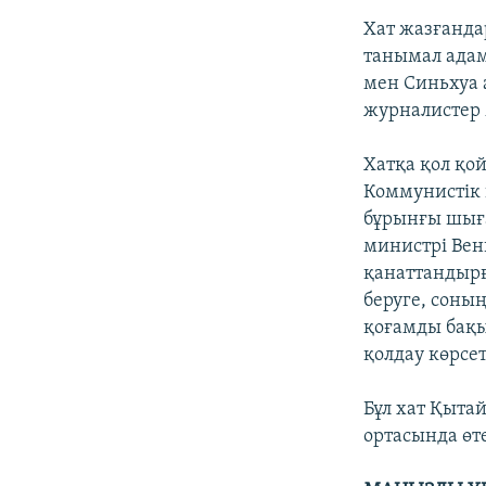
Хат жазғанда
танымал адамд
мен Синьхуа 
журналистер 
Хатқа қол қ
Коммунистік
бұрынғы шыға
министрі Ве
қанаттандырғ
беруге, соны
қоғамды бақ
қолдау көрсет
Бұл хат Қыта
ортасында өт