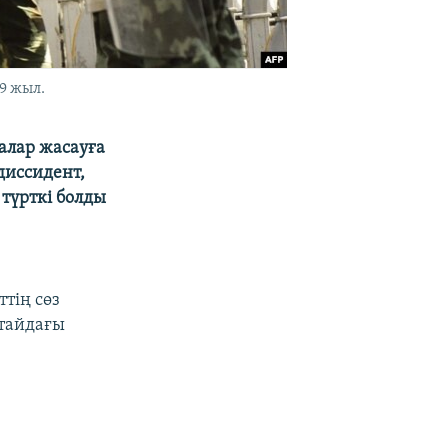
9 жыл.
алар жасауға
диссидент,
түрткі болды
тің сөз
тайдағы