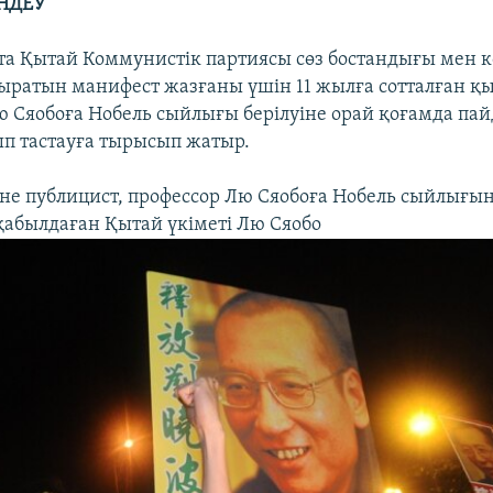
НДЕУ
тта Қытай Коммунистік партиясы сөз бостандығы мен 
ыратын манифест жазғаны үшін 11 жылға сотталған қ
ю Сяобоға Нобель сыйлығы берілуіне орай қоғамда пай
сып тастауға тырысып жатыр.
не публицист, профессор Лю Сяобоға Нобель сыйлығын
абылдаған Қытай үкіметі Лю Сяобо