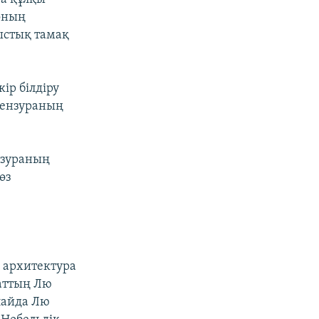
оның
 ыстық тамақ
ір білдіру
цензураның
нзураның
өз
 архитектура
аттың Лю
лайда Лю