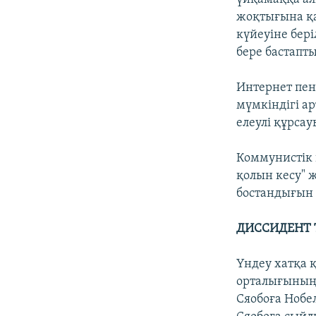
жоқтығына қа
күйеуіне бер
бере бастапты
Интернет пен
мүмкіндігі а
елеулі құрсау
Коммунистік 
қолын кесу" 
бостандығын 
ДИССИДЕНТ 
Үндеу хатқа 
орталығының 
Сяобоға Нобе