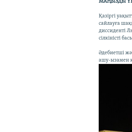
МАҢЫЗДЫ Ү
Қазіргі уақы
сайлауға шақ
диссиденті Л
сілкіністі ба
Әдебиетші жә
ашу-ызамен қ