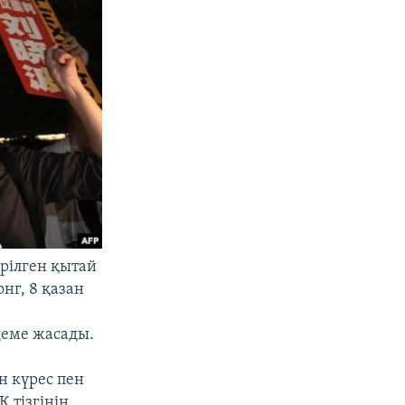
рілген қытай
нг, 8 қазан
деме жасады.
н күрес пен
 тізгінін