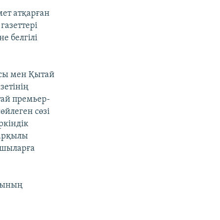
ет атқарған
газеттері
е белгілі
сы мен Қытай
зетінің
тай премьер-
өйлеген сөзі
ркіндік
 арқылы
ушыларға
айының