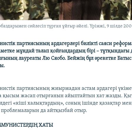
рбаздарымен сөйлесіп тұрған ұйғыр әйелі. Үрімжі, 9 шілде 200
истік партиясының ардагерлері билікті саяси реформ
метке мұндай талап қойғандардың бірі – тұтқындағы 
ғының лауреаты Лю Сяобо. Бейжің бұл әрекетке Батыс 
ы.
истік партиясының жиырмадан астам ардагері үкімет
а қысым жасап отырғанын айыптайтын хат жазды. Қы
елдегі «кіші халықтардың», соның ішінде қазақтар мен
проблемаларын да айтқызбай отыр.
ММУНИСТЕРДІҢ ХАТЫ