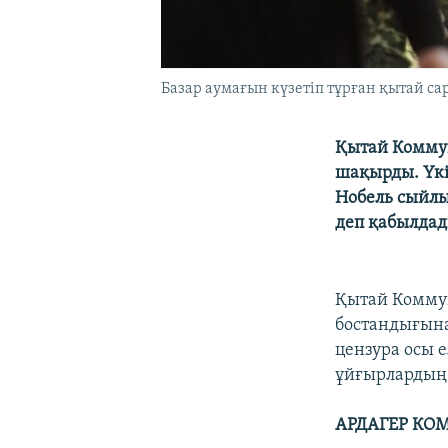
Базар аумағын күзетіп тұрған қытай са
Қытай Коммун
шақырды. Үкі
Нобель сыйлы
деп қабылдад
Қытай Коммун
бостандығын
цензура осы 
ұйғырлардың 
АРДАГЕР КО