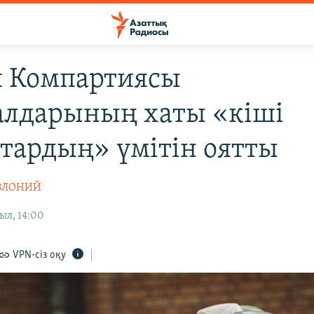
 Компартиясы
алдарының хаты «кіші
тардың» үмітін оятты
АВЛОНИЙ
ыл, 14:00
VPN-сіз оқу