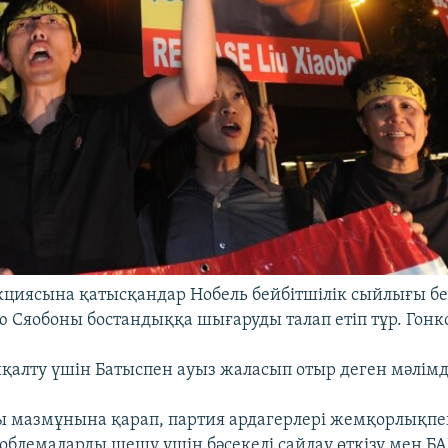
циясына қатысқандар Нобель бейбітшілік сыйлығы бе
ю Сяобоны бостандыққа шығаруды талап етіп тұр. Гонко
алту үшін Батыспен ауыз жаласып отыр деген мәлім
 мазмұнына қарап, партия ардагерлері жемқорлықпе
облемаларды шешу үшін бәсекелі сайлау өткізу мен БАҚ