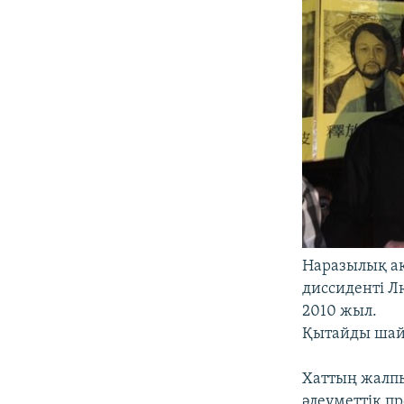
Наразылық ак
диссиденті Л
2010 жыл.
Қытайды шайқ
Хаттың жалпы
әлеуметтік пр