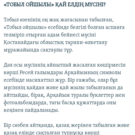
«ТОБЫЛ ОЙШЫЛЫ» ҚАЙ ЕЛДІҢ МҮСІНІ?
Тобыл өзенінің оң жақ жағасынан табылған,
«Тобыл ойшылы» есебінде белгілі болған аспанға
телміріп отырған адам бейнесі мүсіні
Қостанайдағы облыстық тарихи-өлкетану
мұражайында сақтаулы тұр.
Дәл осы мүсіннің айнытпай жасалған көшірмесін
көрші Ресей ғалымдары Арқайымның символы
есебінде насихаттап жүр. Бір ғажабы, олар бұл
мүсіннің қайдан және қай жылы табылғанын да
айтпайды, бірақ, Арқайым туралы буклеттер мен
фотоальбомдарда, тағы басқа құжаттарда оны
кеңінен пайдаланады.
Бір сөзбен айтқанда, қазақ жерінен табылған және
қазақ елінде сақталған түпнұсқа көрші