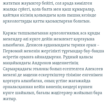
жататын жауынгер бейіті, сол арада көмілген
жылқы сүйегі, қола балта мен қыш құмыралар,
қайтқан кісінің қолындағы қола пышақ кезінде
археологтарды қатты қызықтырған болатын.
Қаржы тапшылығынан археологиялық аса құнды
мекендер әлі күнге дейін мемлекет қорғауына
алынбаған. Денисов ауданындағы тарихи орын –
Первомай мекенін жергілікті тұрғындар бау-бақша
өсіретін орынға айналдырған. Рудный қаласы
маңайындағы Андронов мәдениетінің
Сарыарқадағы эталоны болып есептелген Алексеев
мекені де мәдени ескерткіштер тізіміне енгенімен
қорғауға алынбаған, оның үстіне жағажайда
орналасқаннан кейін көненің көздері күннен
күнге шайылып, бағалы жәдігерлер жойылып бара
жатыр.