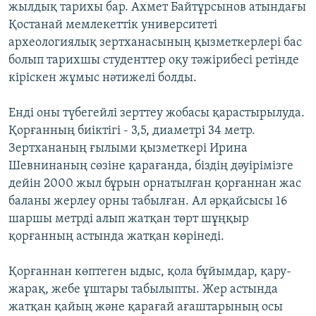
жылдық тарихы бар. Ахмет Байтұрсынов атындағы
Қостанай мемлекеттік университеті
археологиялық зертханасының қызметкерлері бас
болып тарихшы студенттер оқу тәжірибесі ретінде
кіріскен жұмыс нәтижелі болды.
Енді оны түбегейлі зерттеу жобасы қарастырылуда.
Қорғанның биіктігі - 3,5, диаметрі 34 метр.
Зертхананың ғылыми қызметкері Ирина
Шевнинаның сөзіне қарағанда, біздің дәуірімізге
дейін 2000 жыл бұрын орнатылған қорғаннан жас
баланы жерлеу орны табылған. Ал әрқайсысы 16
шаршы метрді алып жатқан төрт шұңқыр
қорғанның астында жатқан көрінеді.
Қорғаннан көптеген ыдыс, қола бұйымдар, қару-
жарақ, жебе ұштары табылыпты. Жер астында
жатқан қайың және қарағай ағаштарының осы