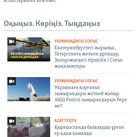
аспаптарынан кем емес"
Оқыңыз. Көріңіз. Тыңдаңыз
УКРАИНАДАҒЫ СОҒЫС
Екатеринбургтегі жарылыс,
Татарстанға жеткен дрондар,
Запорожьедегі тіршілік | Cоғыс
жаңалықтары
УКРАИНАДАҒЫ СОҒЫС
Украинаға қорғаныс
зымырандары жетпей жатыр.
АҚШ Patriot зымырандарын бере
ме?
AZATTYQTV
Қырғызстанда балаларды ұрған
ер адам қамалды