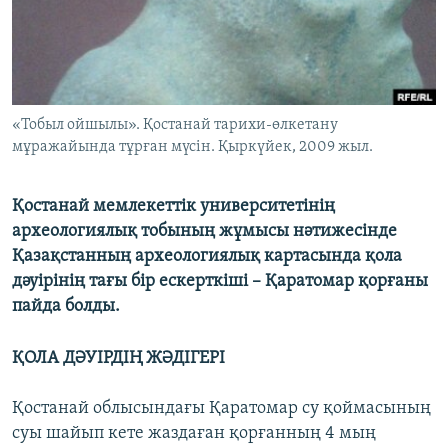
ЖАЗЫЛЫҢЫЗ
Басқа тілдерде
«Тобыл ойшылы». Қостанай тарихи-өлкетану
мұражайында тұрған мүсін. Қыркүйек, 2009 жыл.
Қостанай мемлекеттік университетінің
археологиялық тобының жұмысы нәтижесінде
Қазақстанның археологиялық картасында қола
дәуірінің тағы бір ескерткіші – Қаратомар қорғаны
пайда болды.
ҚОЛА ДӘУІРДІҢ ЖӘДІГЕРІ
Қостанай облысындағы Қаратомар су қоймасының
суы шайып кете жаздаған қорғанның 4 мың