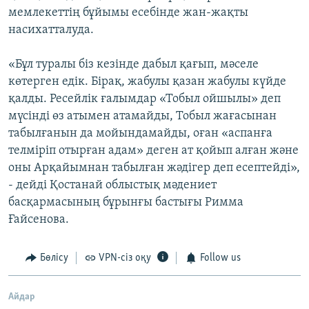
мемлекеттің бұйымы есебінде жан-жақты
насихатталуда.
«Бұл туралы біз кезінде дабыл қағып, мәселе
көтерген едік. Бірақ, жабулы қазан жабулы күйде
қалды. Ресейлік ғалымдар «Тобыл ойшылы» деп
мүсінді өз атымен атамайды, Тобыл жағасынан
табылғанын да мойындамайды, оған «аспанға
телміріп отырған адам» деген ат қойып алған және
оны Арқайымнан табылған жәдігер деп есептейді»,
- дейді Қостанай облыстық мәдениет
басқармасының бұрынғы бастығы Римма
Ғайсенова.
Бөлісу
VPN-сіз оқу
Follow us
Айдар