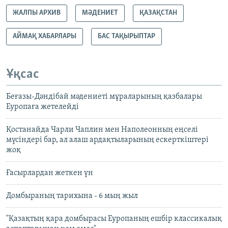
ЖАЛПЫ АРХИВ
МӘДЕНИЕТ
ҚАЗАҚСТАН
АЙМАҚ ХАБАРЛАРЫ
БАС ТАҚЫРЫПТАР
Ұқсас
Беғазы-Дәндібай мәдениеті мұраларының қазбалары
Еуропаға жетелейді
Қостанайда Чарли Чаплин мен Наполеонның еңселі
мүсіндері бар, ал алаш ардақтыларының ескерткіштері
жоқ
Ғасырлардан жеткен үн
Домбыраның тарихына - 6 мың жыл
"Қазақтың қара домбырасы Еуропаның ешбір классикалық