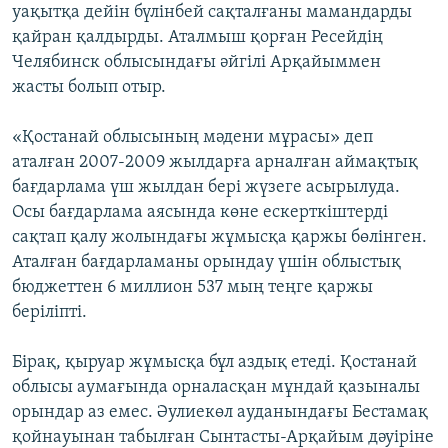
уақытқа дейін бүлінбей сақталғаны мамандарды
қайран қалдырды. Аталмыш қорған Ресейдің
Челябинск облысындағы әйгілі Арқайыммен
жасты болып отыр.
«Қостанай облысының мәдени мұрасы» деп
аталған 2007-2009 жылдарға арналған аймақтық
бағдарлама үш жылдан бері жүзеге асырылуда.
Осы бағдарлама аясында көне ескерткіштерді
сақтап қалу жолындағы жұмысқа қаржы бөлінген.
Аталған бағдарламаны орындау үшін облыстық
бюджеттен 6 миллион 537 мың теңге қаржы
беріліпті.
Бірақ, қыруар жұмысқа бұл аздық етеді. Қостанай
облысы аумағында орналасқан мұндай қазыналы
орындар аз емес. Әулиекөл ауданындағы Бестамақ
қойнауынан табылған Сынтасты-Арқайым дәуіріне