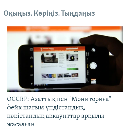
Оқыңыз. Көріңіз. Тыңдаңыз
OCCRP: Азаттық пен "Мониториға"
фейк шағым үндістандық,
пәкістандық аккаунттар арқылы
жасалған