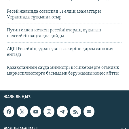
Ресей жағында соғысқан 51 елдің азаматтары
Украинада тұтқында отыр
Путин елден кеткен ресейліктердің құқығын
шектейтін заңға қол қойды
АҚШ Ресейдің құрлықтағы әскеріне қарсы санкция
енгізді
Қазақстанның сауда министрі кәсіпкерлерге отандық
маркетплейстерге басымдық беру жайлы кеңес айтты
ЖАЗЫЛЫҢЫЗ
ЖАЛПЫ МӘЛІМЕТ