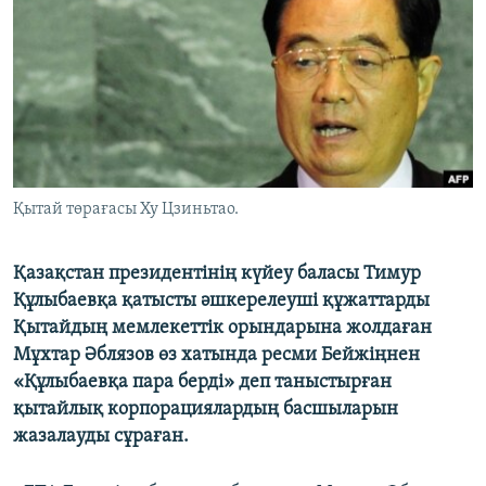
ЖАЗЫЛЫҢЫЗ
Басқа тілдерде
Қытай төрағасы Ху Цзиньтао.
Қазақстан президентінің күйеу баласы Тимур
Құлыбаевқа қатысты әшкерелеуші құжаттарды
Қытайдың мемлекеттік орындарына жолдаған
Мұхтар Әблязов өз хатында ресми Бейжіңнен
«Құлыбаевқа пара берді» деп таныстырған
қытайлық корпорациялардың басшыларын
жазалауды сұраған.