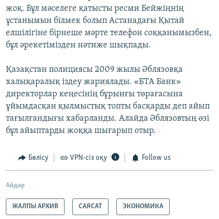
жоқ. Бұл мәселеге қатысты ресми Бейжіңнің
ұстанымын білмек болып Астанадағы Қытай
елшілігіне бірнеше мәрте телефон соққанымызбен,
бұл әрекетімізден нәтиже шықпады.
Қазақстан полициясы 2009 жылы Әблязовқа
халықаралық іздеу жариялады. «БТА Банк»
директорлар кеңесінің бұрынғы төрағасына
ұйымдасқан қылмыстық топты басқарды деп айып
тағылғандығы хабарланды. Алайда Әблязовтың өзі
бұл айыптарды жоққа шығарып отыр.
Бөлісу
VPN-сіз оқу
Follow us
Айдар
ЖАЛПЫ АРХИВ
САЯСАТ
ЭКОНОМИКА