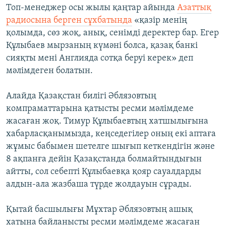
Топ-менеджер осы жылы қаңтар айында
Азаттық
радиосына берген сұхбатында
«қазір менің
қолымда, сөз жоқ, анық, сенімді деректер бар. Егер
Құлыбаев мырзаның күмәні болса, қазақ банкі
сияқты мені Англияда сотқа беруі керек» деп
мәлімдеген болатын.
Алайда Қазақстан билігі Әблязовтың
компраматтарына қатысты ресми мәлімдеме
жасаған жоқ. Тимур Құлыбаевтың хатшылығына
хабарласқанымызда, кеңседегілер оның екі аптаға
жұмыс бабымен шетелге шығып кеткендігін және
8 ақпанға дейін Қазақстанда болмайтындығын
айтты, сол себепті Құлыбаевқа қояр сауалдарды
алдын-ала жазбаша түрде жолдауын сұрады.
Қытай басшылығы Мұхтар Әблязовтың ашық
хатына байланысты ресми мәлімдеме жасаған