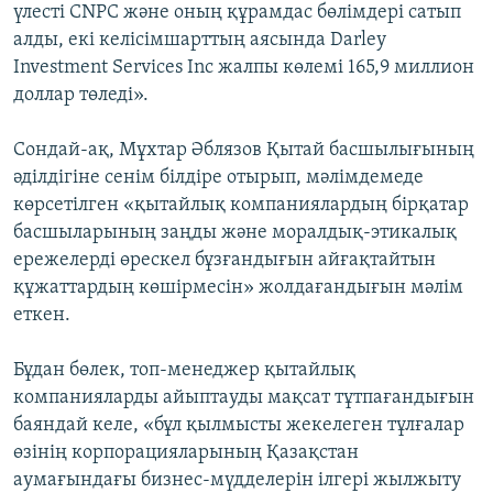
үлесті CNPC және оның құрамдас бөлімдері сатып
алды, екі келісімшарттың аясында Darley
Investment Services Inc жалпы көлемі 165,9 миллион
доллар төледі».
Сондай-ақ, Мұхтар Әблязов Қытай басшылығының
әділдігіне сенім білдіре отырып, мәлімдемеде
көрсетілген «қытайлық компаниялардың бірқатар
басшыларының заңды және моралдық-этикалық
ережелерді өрескел бұзғандығын айғақтайтын
құжаттардың көшірмесін» жолдағандығын мәлім
еткен.
Бұдан бөлек, топ-менеджер қытайлық
компанияларды айыптауды мақсат тұтпағандығын
баяндай келе, «бұл қылмысты жекелеген тұлғалар
өзінің корпорацияларының Қазақстан
аумағындағы бизнес-мүдделерін ілгері жылжыту