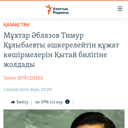
Accessibility
links
Skip
ҚАЗАҚСТАН
to
ЖАҢАЛЫҚТАР
Мұхтар Әблязов Тимур
main
САЯСАТ
content
Құлыбаевты әшкерелейтін құжат
AZATTYQTV
Skip
көшірмелерін Қытай билігіне
to
ҚАҢТАР ОҚИҒАСЫ
жолдады
main
АДАМ ҚҰҚЫҚТАРЫ
Navigation
Талғат ДҮЙСЕНБЕК
Skip
ӘЛЕУМЕТ
to
1 ақпан 2010 жыл, 23:08
ӘЛЕМ
Search
АРНАЙЫ ЖОБАЛАР
Бөлісу
VPN-сіз оқу
Русский