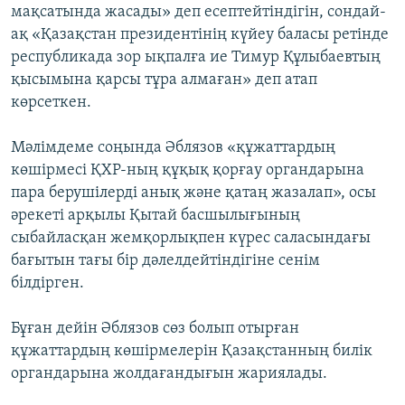
мақсатында жасады» деп есептейтіндігін, сондай-
ақ «Қазақстан президентінің күйеу баласы ретінде
республикада зор ықпалға ие Тимур Құлыбаевтың
қысымына қарсы тұра алмаған» деп атап
көрсеткен.
Мәлімдеме соңында Әблязов «құжаттардың
көшірмесі ҚХР-ның құқық қорғау органдарына
пара берушілерді анық және қатаң жазалап», осы
әрекеті арқылы Қытай басшылығының
сыбайласқан жемқорлықпен күрес саласындағы
бағытын тағы бір дәлелдейтіндігіне сенім
білдірген.
Бұған дейін Әблязов сөз болып отырған
құжаттардың көшірмелерін Қазақстанның билік
органдарына жолдағандығын жариялады.