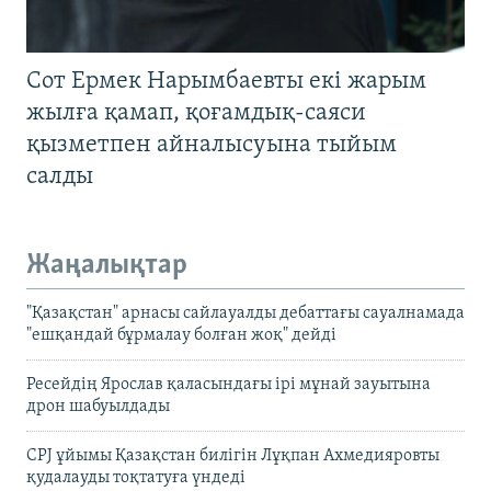
Сот Ермек Нарымбаевты екі жарым
жылға қамап, қоғамдық-саяси
қызметпен айналысуына тыйым
салды
Жаңалықтар
"Қазақстан" арнасы сайлауалды дебаттағы сауалнамада
"ешқандай бұрмалау болған жоқ" дейді
Ресейдің Ярослав қаласындағы ірі мұнай зауытына
дрон шабуылдады
CPJ ұйымы Қазақстан билігін Лұқпан Ахмедияровты
қудалауды тоқтатуға үндеді