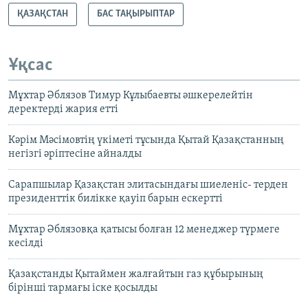
ҚАЗАҚСТАН
БАС ТАҚЫРЫПТАР
Ұқсас
Мұхтар Әблязов Тимур Кұлыбаевты әшкерелейтін
деректерді жария етті
Кәрім Мәсімовтің үкіметі тұсында Қытай Қазақстанның
негізгі әріптесіне айналды
Сарапшылар Қазақстан элитасындағы шиеленіс- терден
президенттік билікке қауіп барын ескертті
Мұхтар Әблязовқа қатысы болған 12 менеджер түрмеге
кесілді
Қазақстанды Қытаймен жалғайтын газ құбырының
бірінші тармағы іске қосылды