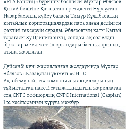
«БТА Банктің» бұрынғы басшысы Мұхтар Әблязов
Қытай билігіне Қазақстан президенті Нұрсұлтан
Назарбаевтың күйеу баласы Тимур Құлыбаевтың
қытайлық корпорациялардан пара алған делінген
фактіні тексеруін сұрады. Әблязовтың хаты Қытай
төрағасы Ху Цзиньтаоның, сондай-ақ сол елдің
бірқатар мемлекеттік органдары басшыларының
атына жазылған.
Дүйсенбі күні жарияланған жолдауында Мұхтар
Әблязов «Қазақстан үкіметі «СНПС-
Ақтөбемұнайгаз» компаниясы акцияларының
тұйықталған пакеті сатылатындығын жариялаған
соң CNPC оффшорлық CNPC International (Caspian)
Ltd кәсіпорынын құруға мәжбүр