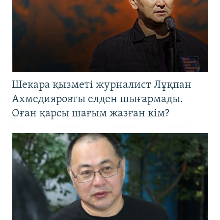
Шекара қызметі журналист Лұқпан
Ахмедияровты елден шығармады.
Оған қарсы шағым жазған кім?