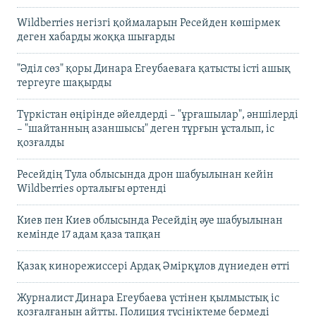
Wildberries негізгі қоймаларын Ресейден көшірмек
деген хабарды жоққа шығарды
"Әділ сөз" қоры Динара Егеубаеваға қатысты істі ашық
тергеуге шақырды
Түркістан өңірінде әйелдерді – "ұрғашылар", әншілерді
– "шайтанның азаншысы" деген тұрғын ұсталып, іс
қозғалды
Ресейдің Тула облысында дрон шабуылынан кейін
Wildberries орталығы өртенді
Киев пен Киев облысында Ресейдің әуе шабуылынан
кемінде 17 адам қаза тапқан
Қазақ кинорежиссері Ардақ Әмірқұлов дүниеден өтті
Журналист Динара Егеубаева үстінен қылмыстық іс
қозғалғанын айтты. Полиция түсініктеме бермеді