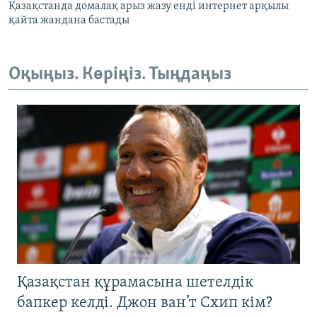
Қазақстанда домалақ арыз жазу енді интернет арқылы
қайта жандана бастады
Оқыңыз. Көріңіз. Тыңдаңыз
Қазақстан құрамасына шетелдік
бапкер келді. Джон ван’т Схип кім?