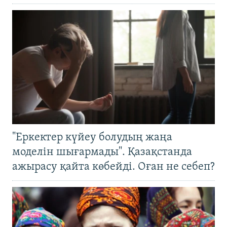
"Еркектер күйеу болудың жаңа
моделін шығармады". Қазақстанда
ажырасу қайта көбейді. Оған не себеп?