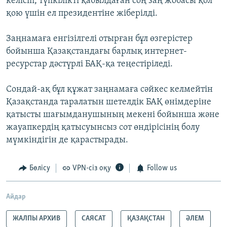
келісіп, түпкілікті қабылдаған соң заң жобасы қол
қою үшін ел президентіне жіберілді.
Заңнамаға енгізілгелі отырған бұл өзгерістер
бойынша Қазақстандағы барлық интернет-
ресурстар дәстүрлі БАҚ-қа теңестіріледі.
Сондай-ақ бұл құжат заңнамаға сәйкес келмейтін
Қазақстанда таралатын шетелдік БАҚ өнімдеріне
қатысты шағымданушының мекені бойынша және
жауапкердің қатысуынсыз сот өндірісінің болу
мүмкіндігін де қарастырады.
Бөлісу
VPN-сіз оқу
Follow us
Айдар
ЖАЛПЫ АРХИВ
САЯСАТ
ҚАЗАҚСТАН
ӘЛЕМ