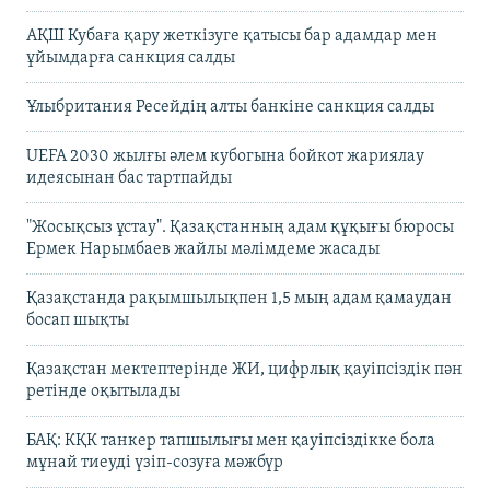
АҚШ Кубаға қару жеткізуге қатысы бар адамдар мен
ұйымдарға санкция салды
Ұлыбритания Ресейдің алты банкіне санкция салды
UEFA 2030 жылғы әлем кубогына бойкот жариялау
идеясынан бас тартпайды
"Жосықсыз ұстау". Қазақстанның адам құқығы бюросы
Ермек Нарымбаев жайлы мәлімдеме жасады
Қазақстанда рақымшылықпен 1,5 мың адам қамаудан
босап шықты
Қазақстан мектептерінде ЖИ, цифрлық қауіпсіздік пән
ретінде оқытылады
БАҚ: КҚК танкер тапшылығы мен қауіпсіздікке бола
мұнай тиеуді үзіп-созуға мәжбүр