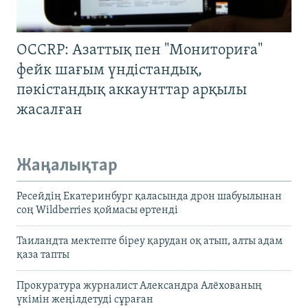
OCCRP: Азаттық пен "Мониториға"
фейк шағым үндістандық,
пәкістандық аккаунттар арқылы
жасалған
Жаңалықтар
Ресейдің Екатеринбург қаласында дрон шабуылынан
соң Wildberries қоймасы өртенді
Таиландта мектепте біреу қарудан оқ атып, алты адам
қаза тапты
Прокуратура журналист Александра Алёхованың
үкімін жеңілдетуді сұраған