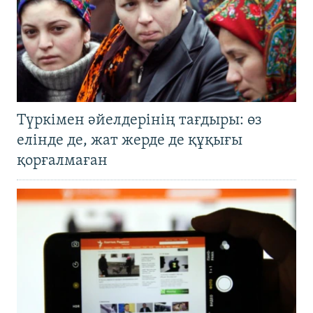
Түркімен әйелдерінің тағдыры: өз
елінде де, жат жерде де құқығы
қорғалмаған