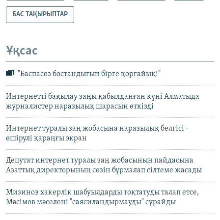
БАС ТАҚЫРЫПТАР
Ұқсас
"Баспасөз бостандығын бірге қорғайық!"
Интернетті бақылау заңы қабылданған күні Алматыда
журналистер наразылық шарасын өткізді
Интернет туралы заң жобасына наразылық белгісі -
өшірулі қараңғы экран
Депутат интернет туралы заң жобасының пайдасына
Азаттық директорының сөзін бұрмалап сілтеме жасады
Мизинов хакерлік шабуылдарды тоқтатуды талап етсе,
Мәсімов мәселені "саясиландырмауды" сұрайды