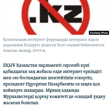
ЖАЗЫЛЫҢЫЗ
Басқа тілдерде
Қазақтандық интернет-форумдарда цензураға қарсы
наразылық білдіруге үндеген белгі осылай бейнеленген.
Алматы, мамыр, 2009 ж.
ЕҚЫҰ Қазақстан парламенті сәрсенбі күні
қабылдаған заң жобасы елде интернет еркіндігі
мен сөз бостандығын шектейтінін ескертіп,
президент Нұрсұлтан Назарбаевты ол заңға қол
қоймауға шақырды. Мұның алдында
Журналистерді қорғау комитеті де осындай үндеу
жасаған болатын.