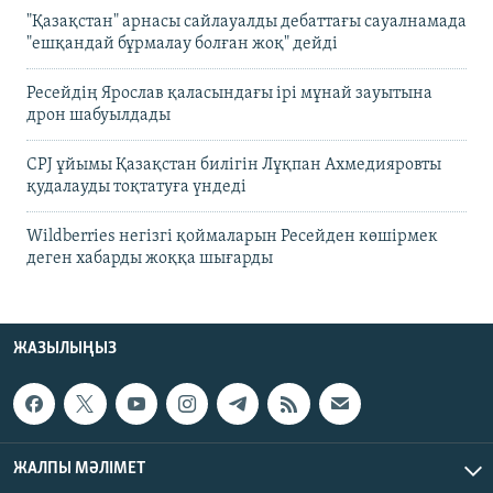
"Қазақстан" арнасы сайлауалды дебаттағы сауалнамада
"ешқандай бұрмалау болған жоқ" дейді
Ресейдің Ярослав қаласындағы ірі мұнай зауытына
дрон шабуылдады
CPJ ұйымы Қазақстан билігін Лұқпан Ахмедияровты
қудалауды тоқтатуға үндеді
Wildberries негізгі қоймаларын Ресейден көшірмек
деген хабарды жоққа шығарды
ЖАЗЫЛЫҢЫЗ
ЖАЛПЫ МӘЛІМЕТ