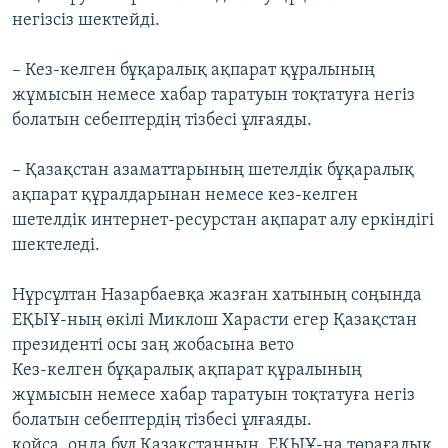
негізсіз шектейді.
– Кез-келген бұқаралық ақпарат құралының
жұмысын немесе хабар таратуын тоқтатуға негіз
болатын себептердің тізбесі ұлғаяды.
– Қазақстан азаматтарының шетелдік бұқаралық
ақпарат құралдарынан немесе кез-келген
шетелдік интернет-ресурстан ақпарат алу еркіндігі
шектеледі.
Нұрсұлтан Назарбаевқа жазған хатының соңында
ЕҚЫҰ-ның өкілі Миклош Харасти егер Қазақстан
президенті осы заң жобасына вето
Кез-келген бұқаралық ақпарат құралының
жұмысын немесе хабар таратуын тоқтатуға негіз
болатын себептердің тізбесі ұлғаяды.
қойса, онда бұл Қазақстанның, ЕҚЫҰ-на төрағалық