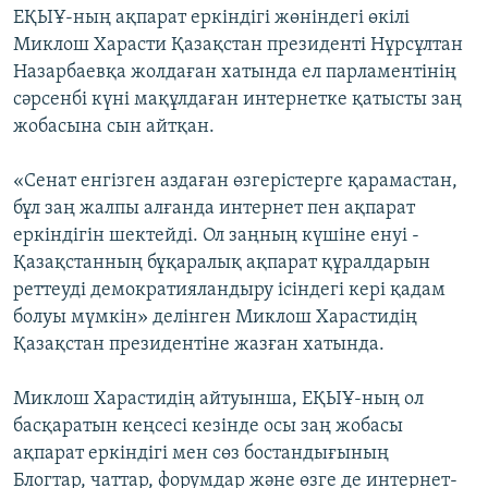
ЕҚЫҰ-ның ақпарат еркіндігі жөніндегі өкілі
Миклош Харасти Қазақстан президенті Нұрсұлтан
Назарбаевқа жолдаған хатында ел парламентінің
сәрсенбі күні мақұлдаған интернетке қатысты заң
жобасына сын айтқан.
«Сенат енгізген аздаған өзгерістерге қарамастан,
бұл заң жалпы алғанда интернет пен ақпарат
еркіндігін шектейді. Ол заңның күшіне енуі -
Қазақстанның бұқаралық ақпарат құралдарын
реттеуді демократияландыру ісіндегі кері қадам
болуы мүмкін» делінген Миклош Харастидің
Қазақстан президентіне жазған хатында.
Миклош Харастидің айтуынша, ЕҚЫҰ-ның ол
басқаратын кеңсесі кезінде осы заң жобасы
ақпарат еркіндігі мен сөз бостандығының
Блогтар, чаттар, форумдар және өзге де интернет-