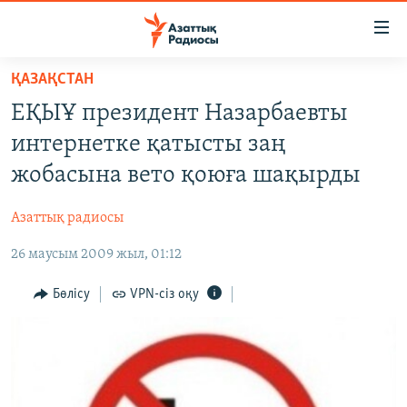
Accessibility
links
Skip
ҚАЗАҚСТАН
to
ЖАҢАЛЫҚТАР
ЕҚЫҰ президент Назарбаевты
main
САЯСАТ
content
интернетке қатысты заң
AZATTYQTV
Skip
жобасына вето қоюға шақырды
to
ҚАҢТАР ОҚИҒАСЫ
main
Азаттық радиосы
АДАМ ҚҰҚЫҚТАРЫ
Navigation
Skip
26 маусым 2009 жыл, 01:12
ӘЛЕУМЕТ
to
ӘЛЕМ
Бөлісу
VPN-сіз оқу
Search
АРНАЙЫ ЖОБАЛАР
Русский