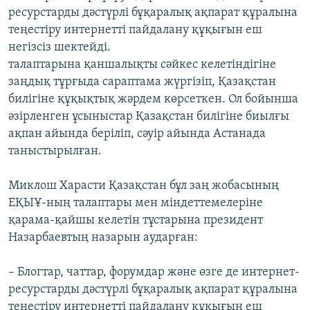
ресурстарды дәстүрлі бұқаралық ақпарат құралына
теңестіру интернетті пайдалану құқығын еш
негізсіз шектейді.
талаптарына қаншалықты сәйкес келетіндігіне
заңдық тұрғыда сараптама жүргізіп, Қазақстан
билігіне құқықтық жәрдем көрсеткен. Ол бойынша
әзірленген ұсыныстар Қазақстан билігіне биылғы
ақпан айында беріліп, сәуір айында Астанада
таныстырылған.
Миклош Харасти Қазақстан бұл заң жобасының
ЕҚЫҰ-ның талаптары мен міндеттемелеріне
қарама-қайшы келетін тұстарына президент
Назарбаевтың назарын аударған:
– Блогтар, чаттар, форумдар және өзге де интернет-
ресурстарды дәстүрлі бұқаралық ақпарат құралына
теңестіру интернетті пайдалану құқығын еш