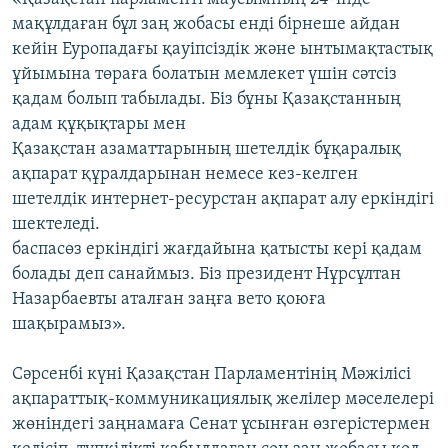
мақұлдаған бұл заң жобасы енді бірнеше айдан
кейін Еуропадағы қауіпсіздік және ынтымақтастық
ұйымына төраға болатын мемлекет үшін сәтсіз
қадам болып табылады. Біз бұны Қазақстанның
адам құқықтары мен
Қазақстан азаматтарының шетелдік бұқаралық
ақпарат құралдарынан немесе кез-келген
шетелдік интернет-ресурстан ақпарат алу еркіндігі
шектеледі.
баспасөз еркіндігі жағдайына қатысты кері қадам
болады деп санаймыз. Біз президент Нұрсұлтан
Назарбаевты аталған заңға вето қоюға
шақырамыз».
Сәрсенбі күні Қазақстан Парламентінің Мәжілісі
ақпараттық-коммуникациялық желілер мәселелері
жөніндегі заңнамаға Сенат ұсынған өзгерістермен