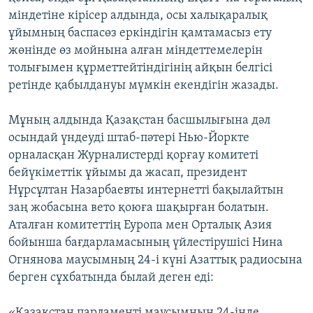
міндетіне кірісер алдында, осы халықаралық
ұйымның баспасөз еркіндігін қамтамасыз ету
жөнінде өз мойнына алған міндеттемелерін
толығымен құрметтейтіндігінің айқын белгісі
ретінде қабылдануы мүмкін екендігін жазады.
Мұның алдында Қазақстан басшылығына дәл
осындай үндеуді штаб-пәтері Нью-Йоркте
орналасқан Журналистерді қорғау комитеті
бейүкіметтік ұйымы да жасап, президент
Нұрсұлтан Назарбаевты интернетті бақылайтын
заң жобасына вето қоюға шақырған болатын.
Аталған комитеттің Еуропа мен Орталық Азия
бойынша бағдарламасының үйлестірушісі Нина
Огнянова маусымның 24-і күні Азаттық радиосына
берген сұхбатында былай деген еді:
«Қазақстан парламенті маусымның 24-інде