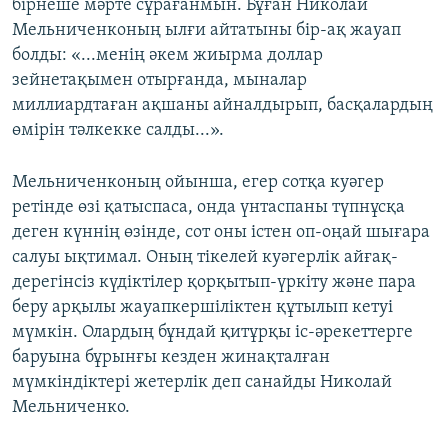
бірнеше мәрте сұрағанмын. Бұған Николай
Мельниченконың ылғи айтатыны бір-ақ жауап
болды: «...менің әкем жиырма доллар
зейнетақымен отырғанда, мыналар
миллиардтаған ақшаны айналдырып, басқалардың
өмірін тәлкекке салды...».
Мельниченконың ойынша, егер сотқа куәгер
ретінде өзі қатыспаса, онда үнтаспаны түпнұсқа
деген күннің өзінде, сот оны істен оп-оңай шығара
салуы ықтимал. Оның тікелей куәгерлік айғақ-
дерегінсіз күдіктілер қорқытып-үркіту және пара
беру арқылы жауапкершіліктен құтылып кетуі
мүмкін. Олардың бұндай қитұрқы іс-әрекеттерге
баруына бұрынғы кезден жинақталған
мүмкіндіктері жетерлік деп санайды Николай
Мельниченко.