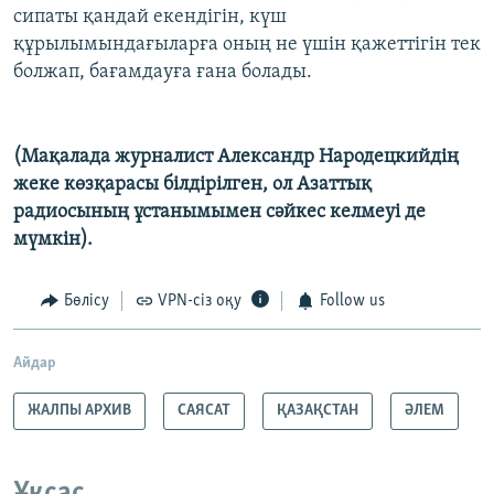
сипаты қандай екендігін, күш
құрылымындағыларға оның не үшін қажеттігін тек
болжап, бағамдауға ғана болады.
(Мақалада журналист Александр Народецкийдің
жеке көзқарасы білдірілген, ол Азаттық
радиосының ұстанымымен сәйкес келмеуі де
мүмкін).
Бөлісу
VPN-сіз оқу
Follow us
Айдар
ЖАЛПЫ АРХИВ
САЯСАТ
ҚАЗАҚСТАН
ӘЛЕМ
Ұқсас