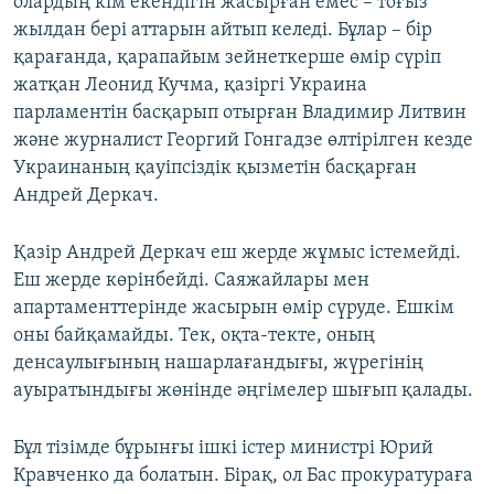
олардың кім екендігін жасырған емес – тоғыз
жылдан бері аттарын айтып келеді. Бұлар – бір
қарағанда, қарапайым зейнеткерше өмір сүріп
жатқан Леонид Кучма, қазіргі Украина
парламентін басқарып отырған Владимир Литвин
және журналист Георгий Гонгадзе өлтірілген кезде
Украинаның қауіпсіздік қызметін басқарған
Андрей Деркач.
Қазір Андрей Деркач еш жерде жұмыс істемейді.
Еш жерде көрінбейді. Саяжайлары мен
апартаменттерінде жасырын өмір сүруде. Ешкім
оны байқамайды. Тек, оқта-текте, оның
денсаулығының нашарлағандығы, жүрегінің
ауыратындығы жөнінде әңгімелер шығып қалады.
Бұл тізімде бұрынғы ішкі істер министрі Юрий
Кравченко да болатын. Бірақ, ол Бас прокуратураға