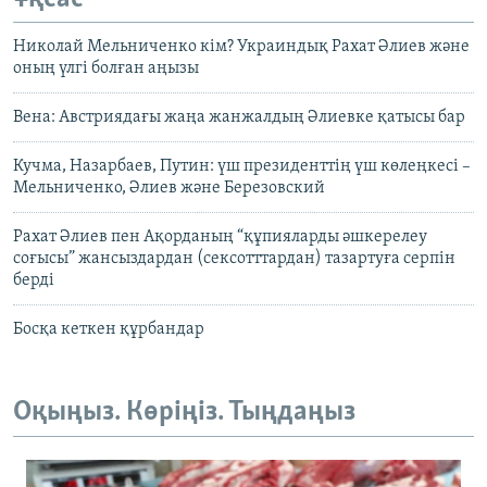
Николай Мельниченко кім? Украиндық Рахат Әлиев және
оның үлгі болған аңызы
Вена: Австриядағы жаңа жанжалдың Әлиевке қатысы бар
Кучма, Назарбаев, Путин: үш президенттің үш көлеңкесі –
Мельниченко, Әлиев және Березовский
Рахат Әлиев пен Ақорданың “құпияларды әшкерелеу
соғысы” жансыздардан (сексотттардан) тазартуға серпін
берді
Босқа кеткен құрбандар
Оқыңыз. Көріңіз. Тыңдаңыз