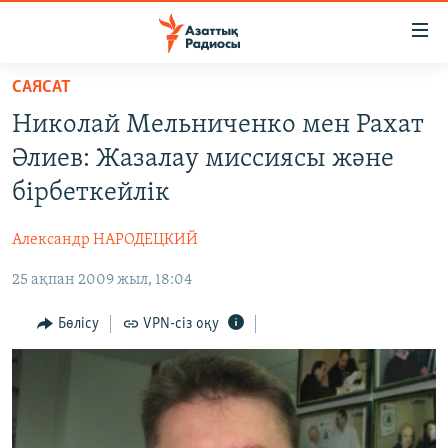
Accessibility
links
Skip
САЯСАТ
to
ЖАҢАЛЫҚТАР
Николай Мельниченко мен Рахат
main
САЯСАТ
content
Әлиев: Жазалау миссиясы және
AZATTYQTV
Skip
бірбеткейлік
to
ҚАҢТАР ОҚИҒАСЫ
main
Александр НАРОДЕЦКИЙ
АДАМ ҚҰҚЫҚТАРЫ
Navigation
Skip
25 ақпан 2009 жыл, 18:04
ӘЛЕУМЕТ
to
ӘЛЕМ
Бөлісу
VPN-сіз оқу
Search
АРНАЙЫ ЖОБАЛАР
Русский