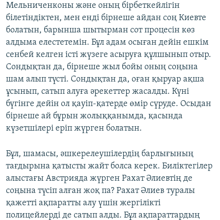
Мельниченконы және оның бірбеткейлігін
білетіндіктен, мен енді бірнеше айдан соң Киевте
болатын, барынша шытырман сот процесін көз
алдыма елестетемін. Бұл адам осыған дейін ешкім
сенбей келген істі жүзеге асыруға құлшынып отыр.
Сондықтан да, бірнеше жыл бойы оның соңына
шам алып түсті. Сондықтан да, оған қыруар ақша
ұсынып, сатып алуға әрекеттер жасалды. Күні
бүгінге дейін ол қауіп-қатерде өмір сүруде. Осыдан
бірнеше ай бұрын жолыққанымда, қасында
күзетшілері еріп жүрген болатын.
Бұл, шамасы, әшкерелеушілердің барлығының
тағдырына қатысты жайт болса керек. Биліктегілер
алыстағы Австрияда жүрген Рахат Әлиевтің де
соңына түсіп алған жоқ па? Рахат Әлиев туралы
қажетті ақпаратты алу үшін жергілікті
полицейлерді де сатып алды. Бұл ақпараттардың