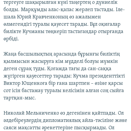
тергеуге шақырылған күні таңертең о дүниелік
болды. Марқұмды алас-қапас жерлеп тастады. Іле-
шала Юрий Кравченконың өз ажалымен
өлмегендігі туралы қауесет тарады. Бұл оқиғалар
билікте Кучманы төңкеріп тастағандар отырғанда
өрбіді.
Жаңа басшылықтың арасында бұрынғы биліктің
қылмысын жасыруға кім мүдделі болуы мүмкін
деген сұрақ туды. Қоғамда тағы да сан-саққа
жүгірген қауесеттер тарады: Кучма президенттікті
Виктор Ющенкоға бір ғана шартпен – өзіне қарсы
сот ісін бастамау туралы келісімін алған соң сыйға
тартқан-мыс.
Николай Мельниченко өз дегенінен қайтпады. Ол
әлдебіреулердің дипломатиялық айла-тәсіліне және
саяси мақсатты әрекеттеріне пысқырмады. Ол