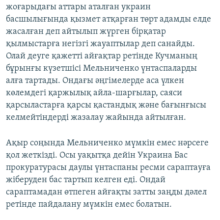
жоғарыдағы аттары аталған украин
басшылығында қызмет атқарған төрт адамды елде
жасалған деп айтылып жүрген бірқатар
қылмыстарға негізгі жауаптылар деп санайды.
Олай деуге қажетті айғақтар ретінде Кучманың
бұрынғы күзетшісі Мельниченко үнтаспаларды
алға тартады. Ондағы әңгімелерде аса үлкен
көлемдегі қаржылық айла-шарғылар, саяси
қарсыластарға қарсы қастандық және бағынғысы
келмейтіндерді жазалау жайында айтылған.
Ақыр соңында Мельниченко мүмкін емес нәрсеге
қол жеткізді. Осы уақытқа дейін Украина Бас
прокуратурасы даулы үнтаспаны ресми сараптауға
жіберуден бас тартып келген еді. Ондай
сараптамадан өтпеген айғақты затты заңды дәлел
ретінде пайдалану мүмкін емес болатын.