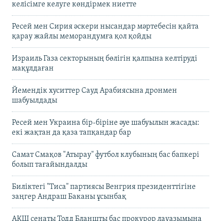
келісімге келуге көндірмек ниетте
Ресей мен Сирия әскери нысандар мәртебесін қайта
қарау жайлы меморандумға қол қойды
Израиль Газа секторының бөлігін қалпына келтіруді
мақұлдаған
Йемендік хуситтер Сауд Арабиясына дронмен
шабуылдады
Ресей мен Украина бір-біріне әуе шабуылын жасады:
екі жақтан да қаза тапқандар бар
Самат Смақов "Атырау" футбол клубының бас бапкері
болып тағайындалды
Биліктегі "Тиса" партиясы Венгрия президенттігіне
заңгер Андраш Баканы ұсынбақ
АҚШ сенаты Тодд Бланшты бас прокурор лауазымына