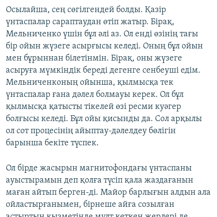
Осылайша, сең сөгілгендей болды. Қазір
үнтаспалар сараптаудан өтіп жатыр. Бірақ,
Мельниченко үшін бұл әлі аз. Ол енді өзінің тағы
бір ойын жүзеге асырғысы келеді. Оның бұл ойын
мен бұрыннан білетінмін. Бірақ, оны жүзеге
асыруға мүмкіндік береді дегенге сенбеуші едім.
Мельниченконың ойынша, қылмысқа тек
үнтаспалар ғана дәлел болмауы керек. Ол бұл
қылмысқа қатысты тікелей өзі ресми куәгер
болғысы келеді. Бұл ойы қисынды да. Сол арқылы
ол сот процесінің айыптау-дәлелдеу бөлігін
барынша бекіте түспек.
Ол бірде жасырын магнитофондағы үнтаспаны
ауыстырамын деп қолға түсіп қала жаздағанын
маған айтып берген-ді. Майор барлығын алдын ала
ойластырғанымен, бірнеше айға созылған
астыртын қызметінде мүлт кеткен жерлері де