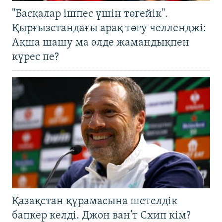
"Басқалар ішпес үшін төгейік".
Қырғызстандағы арақ төгу челленджі:
Ақша шашу ма әлде жамандықпен
күрес пе?
Қазақстан құрамасына шетелдік
бапкер келді. Джон ван’т Схип кім?