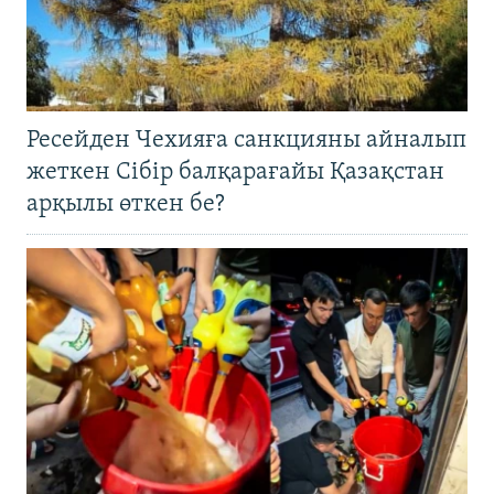
Ресейден Чехияға санкцияны айналып
жеткен Сібір балқарағайы Қазақстан
арқылы өткен бе?