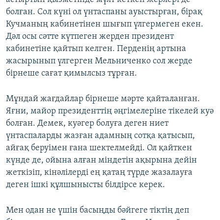
болған. Сол күні ол үнтаспаны ауыстырған, бірақ
Кучманың кабинетінен шығып үлгермеген екен.
Дәл осы сәтте күтпеген жерден президент
кабинетіне қайтып келген. Перденің артына
жасырынып үлгерген Мельниченко сол жерде
бірнеше сағат қимылсыз тұрған.
Мұндай жағдайлар бірнеше мәрте қайталанған.
Яғни, майор президенттің әңгімелеріне тікелей куә
болған. Демек, куәгер болуға деген ниет
үнтаспаларды жазған адамның сотқа қатысып,
айғақ беруімен ғана шектелмейді. Ол қайткен
күнде де, ойына алған міндетін ақырына дейін
жеткізіп, кінәлілерді ең қатаң түрде жазалауға
деген ішкі құлшынысты білдірсе керек.
Мен одан не үшін басыңды бәйгеге тіктің деп