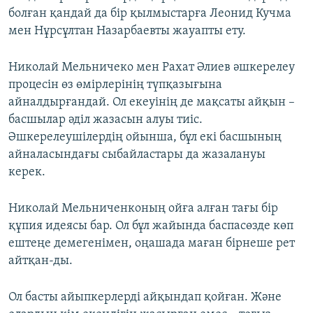
болған қандай да бір қылмыстарға Леонид Кучма
мен Нұрсұлтан Назарбаевты жауапты ету.
Николай Мельничеко мен Рахат Әлиев әшкерелеу
процесін өз өмірлерінің түпқазығына
айналдырғандай. Ол екеуінің де мақсаты айқын –
басшылар әділ жазасын алуы тиіс.
Әшкерелеушілердің ойынша, бұл екі басшының
айналасындағы сыбайластары да жазалануы
керек.
Николай Мельниченконың ойға алған тағы бір
құпия идеясы бар. Ол бұл жайында баспасөзде көп
ештеңе демегенімен, оңашада маған бірнеше рет
айтқан-ды.
Ол басты айыпкерлерді айқындап қойған. Және