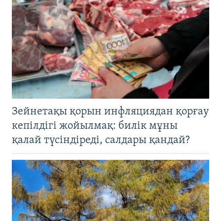
Зейнетақы қорын инфляциядан қорғау
кепілдігі жойылмақ: билік мұны
қалай түсіндіреді, салдары қандай?