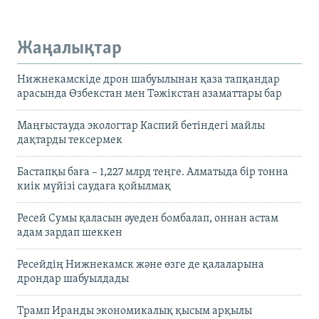
Жаңалықтар
Нижнекамскіде дрон шабуылынан қаза тапқандар
арасында Өзбекстан мен Тәжікстан азаматтары бар
Маңғыстауда экологтар Каспий бетіндегі майлы
дақтарды тексермек
Бастапқы баға – 1,227 млрд теңге. Алматыда бір тонна
киік мүйізі саудаға қойылмақ
Ресей Сумы қаласын әуеден бомбалап, оннан астам
адам зардап шеккен
Ресейдің Нижнекамск және өзге де қалаларына
дрондар шабуылдады
Трамп Иранды экономикалық қысым арқылы