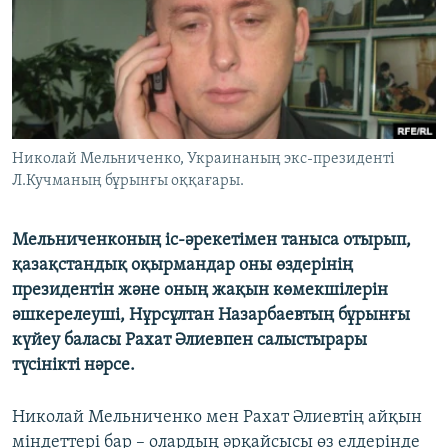
ЖАЗЫЛЫҢЫЗ
Басқа тілдерде
Николай Мельниченко, Украинаның экс-президенті
Л.Кучманың бұрынғы оққағары.
Мельниченконың іс-әрекетімен таныса отырып,
қазақстандық оқырмандар оны өздерінің
президентін және оның жақын көмекшілерін
әшкерелеуші, Нұрсұлтан Назарбаевтың бұрынғы
күйеу баласы Рахат Әлиевпен салыстырары
түсінікті нәрсе.
Николай Мельниченко мен Рахат Әлиевтің айқын
міндеттері бар – олардың әрқайсысы өз елдерінде