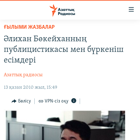
Accessibility
links
Skip
ҒЫЛЫМИ ЖАЗБАЛАР
to
ЖАҢАЛЫҚТАР
Әлихан Бөкейханның
main
САЯСАТ
content
публицистикасы мен бүркеніш
AZATTYQTV
Skip
есімдері
to
ҚАҢТАР ОҚИҒАСЫ
main
Азаттық радиосы
АДАМ ҚҰҚЫҚТАРЫ
Navigation
Skip
13 қазан 2010 жыл, 15:49
ӘЛЕУМЕТ
to
ӘЛЕМ
Бөлісу
VPN-сіз оқу
Search
АРНАЙЫ ЖОБАЛАР
Русский