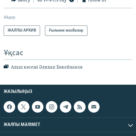
Бөлісу
VPN-сіз оқу
Follow us
Айдар
ЖАЛПЫ АРХИВ
Ғылыми жазбалар
Ұқсас
Алаш көсемі Әлихан Бөкейханов
ЖАЗЫЛЫҢЫЗ
ЖАЛПЫ МӘЛІМЕТ