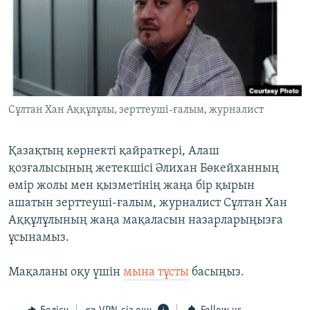
ЖАЗЫЛЫҢЫЗ
Басқа тілдерде
Сұлтан Хан Аққұлұлы, зерттеуші-ғалым, журналист
Қазақтың көрнекті қайраткері, Алаш
қозғалысының жетекшісі Әлихан Бөкейханның
өмір жолы мен қызметінің жаңа бір қырын
ашатын зерттеуші-ғалым, журналист Сұлтан Хан
Аққұлұлының жаңа мақаласын назарларыңызға
ұсынамыз.
Мақаланы оқу үшін
мына тұсты
басыңыз.