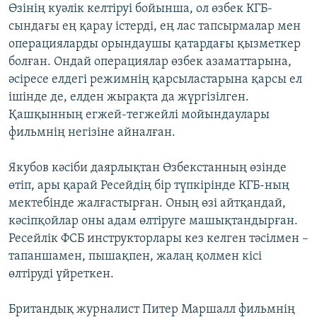
Өзінің куәлік келтіруі бойынша, ол өзбек КГБ-
сындағы ең қарау істерді, ең лас тапсырмалар мен
операцияларды орындаушы қатардағы қызметкер
болған. Ондай операциялар өзбек азаматтарына,
әсіресе елдегі режимнің қарсыластарына қарсы ел
ішінде де, елден жырақта да жүргізілген.
Қашқынның егжей-тегжейлі мойындаулары
фильмнің негізіне айналған.
Якубов кәсіби даярлықтан Өзбекстанның өзінде
өтіп, ары қарай Ресейдің бір түпкірінде КГБ-ның
мектебінде жалғастырған. Оның өзі айтқандай,
кәсіпқойлар оны адам өлтіруге машықтандырған.
Ресейлік ФСБ инструкторлары кез келген тәсілмен –
тапаншамен, пышақпен, жалаң қолмен кісі
өлтіруді үйреткен.
Британдық журналист Питер Маршалл фильмнің