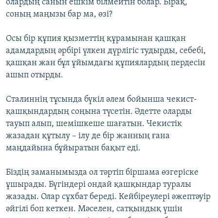
олардың санын ешкім білмейтін болар. Бірақ,
соның маңызы бар ма, өзі?
Осы бір құпия қызметтің құрамынан қашқан
адамдардың әрбірі үлкен дүрлігіс тудырды, себебі,
қашқан жан бұл ұйымдағы құпиялардың пердесін
ашып отырды.
Сталиннің тұсында бүкіл әлем бойынша чекист-
қашқындардың соңына түсетін. Әдетте оларды
тауып алып, шемішкеше шағатын. Чекистік
жазадан құтылу – ілу де бір жанның ғана
маңдайына бұйыратын бақыт еді.
Біздің заманымызда ол тәртіп біршама өзгеріске
ұшырады. Бүгіндері ондай қашқындар туралы
жазады. Олар сұхбат береді. Кейбіреулері әжептәуір
әйгілі боп кеткен. Мәселен, сатқындық үшін