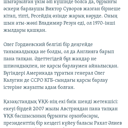
шығарылған үкім әлі күшінде болса да, бұрынғы
әскери барлаушы Виктор Суворов жазған бірнеше
кітап, тіпті, Ресейдің өзінде жарық көруде. Оның
шын аты-жөні Владимир Резун еді, ол 1970-інші
жылдары қашқан.
Олег Гордиевский белгілі бір деңгейде
танымалдыққа ие болды, ол да Англияға барып
пана тапқан. Әдеттегідей бұл жандар не
шпиондықпен, не қарсы барлаумен айналысқан.
Бүгіндері Америкада тұратын генерал Олег
Калугин де ССРО КГБ-сындағы қарсы барлау
істеріне жауапты адам болған.
Қазақстандық ҰҚК-нің екі биік шенді жетекшісі:
екеуі бірдей 2007 жылы Австриядан пана тапқан
ҰҚК басшысының бұрынғы орынбасары,
президенттің бір кездегі күйеу баласы Рахат Әлиев