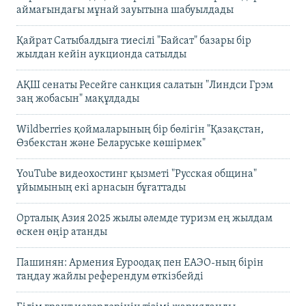
аймағындағы мұнай зауытына шабуылдады
Қайрат Сатыбалдыға тиесілі "Байсат" базары бір
жылдан кейін аукционда сатылды
АҚШ сенаты Ресейге санкция салатын "Линдси Грэм
заң жобасын" мақұлдады
Wildberries қоймаларының бір бөлігін "Қазақстан,
Өзбекстан және Беларуське көшірмек"
YouTube видеохостинг қызметі "Русская община"
ұйымының екі арнасын бұғаттады
Орталық Азия 2025 жылы әлемде туризм ең жылдам
өскен өңір атанды
Пашинян: Армения Еуроодақ пен ЕАЭО-ның бірін
таңдау жайлы референдум өткізбейді