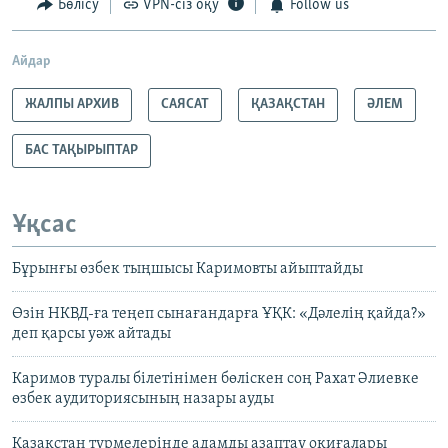
Бөлісу
VPN-сіз оқу
Follow us
Айдар
ЖАЛПЫ АРХИВ
САЯСАТ
ҚАЗАҚСТАН
ӘЛЕМ
БАС ТАҚЫРЫПТАР
Ұқсас
Бұрынғы өзбек тыңшысы Каримовты айыптайды
Өзін НКВД-ға теңеп сынағандарға ҰҚК: «Дәлелің қайда?»
деп қарсы уәж айтады
Каримов туралы білетінімен бөліскен соң Рахат Әлиевке
өзбек аудиториясының назары ауды
Қазақстан түрмелерінде адамды азаптау оқиғалары