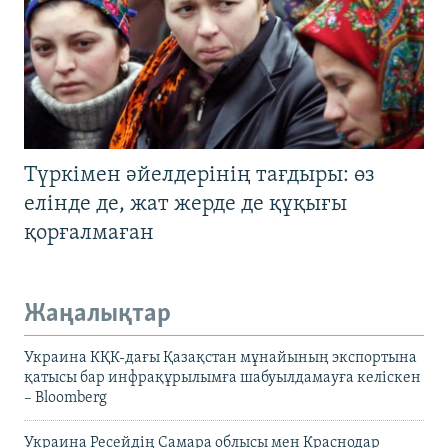
Түркімен әйелдерінің тағдыры: өз
елінде де, жат жерде де құқығы
қорғалмаған
Жаңалықтар
Украина КҚК-дағы Қазақстан мұнайының экспортына
қатысы бар инфрақұрылымға шабуылдамауға келіскен
– Bloomberg
Украина Ресейдің Самара облысы мен Краснодар