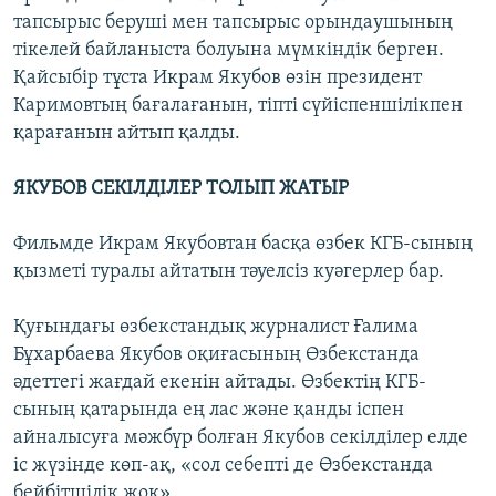
тапсырыс беруші мен тапсырыс орындаушының
тікелей байланыста болуына мүмкіндік берген.
Қайсыбір тұста Икрам Якубов өзін президент
Каримовтың бағалағанын, тіпті сүйіспеншілікпен
қарағанын айтып қалды.
ЯКУБОВ СЕКІЛДІЛЕР ТОЛЫП ЖАТЫР
Фильмде Икрам Якубовтан басқа өзбек КГБ-сының
қызметі туралы айтатын тәуелсіз куәгерлер бар.
Қуғындағы өзбекстандық журналист Ғалима
Бұхарбаева Якубов оқиғасының Өзбекстанда
әдеттегі жағдай екенін айтады. Өзбектің КГБ-
сының қатарында ең лас және қанды іспен
айналысуға мәжбүр болған Якубов секілділер елде
іс жүзінде көп-ақ, «сол себепті де Өзбекстанда
бейбітшілік жоқ».