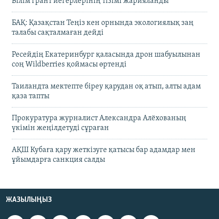
Білім грант иегерлерінің тізімі жарияланды
БАҚ: Қазақстан Теңіз кен орнында экологиялық заң
талабы сақталмаған дейді
Ресейдің Екатеринбург қаласында дрон шабуылынан
соң Wildberries қоймасы өртенді
Таиландта мектепте біреу қарудан оқ атып, алты адам
қаза тапты
Прокуратура журналист Александра Алёхованың
үкімін жеңілдетуді сұраған
АҚШ Кубаға қару жеткізуге қатысы бар адамдар мен
ұйымдарға санкция салды
ЖАЗЫЛЫҢЫЗ