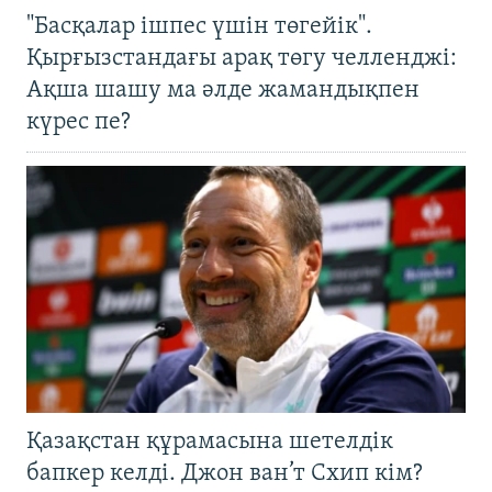
"Басқалар ішпес үшін төгейік".
Қырғызстандағы арақ төгу челленджі:
Ақша шашу ма әлде жамандықпен
күрес пе?
Қазақстан құрамасына шетелдік
бапкер келді. Джон ван’т Схип кім?