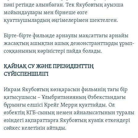
пәні ретінде алынбаған. Тек Якубовтың ауызша
мойындаулары мен бірнеше өзге
қуаттаушылардың әңгімелерімен шектелген.
Бірте-бірте фильмде арнаулы мақсаттағы арнайы
жасақтың ашықтан ашық демонстранттарды ұрып-
соққанының көріністері пайда болады.
ҚАЙНАҚ СУ ЖӘНЕ ПРЕЗИДЕНТТІҢ
СҮЙІСПЕНШІЛІГІ
Икрам Якубовтың көзқарасын фильмнің тағы бір
қатысушысы – Ұлыбританияның Өзбекстандағы
бұрынғы елшісі Крейг Мерри қуаттайды. Ол
өзбектің КГБ-сының немен айналысатынын туралы
өзіндегі ақпараттарға Якубовтың куәлік еткендері
сәйкес келетінін айтады.