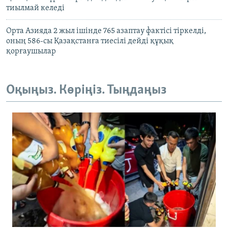
тиылмай келеді
Орта Азияда 2 жыл ішінде 765 азаптау фактісі тіркелді,
оның 586-сы Қазақстанға тиесілі дейді құқық
қорғаушылар
Оқыңыз. Көріңіз. Тыңдаңыз