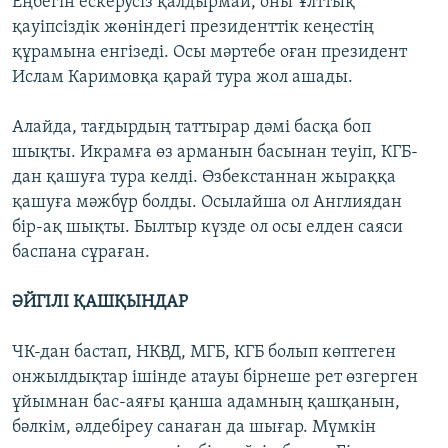
Еңбегін ескерусіз қалдырмай, оны Ұлттық
қауіпсіздік жөніндегі президенттік кеңестің
құрамына енгізеді. Осы мәртебе оған президент
Ислам Каримовқа қарай тура жол ашады.
Алайда, тағдырдың таттырар дәмі басқа боп
шықты. Икрамға өз арманын басынан теуіп, КГБ-
дан қашуға тура келді. Өзбекстаннан жыраққа
қашуға мәжбүр болды. Осылайша ол Англиядан
бір-ақ шықты. Былтыр күзде ол осы елден саяси
баспана сұраған.
ӘЙГІЛІ ҚАШҚЫНДАР
ЧК-дан бастап, НКВД, МГБ, КГБ болып көптеген
онжылдықтар ішінде атауы бірнеше рет өзгерген
ұйымнан бас-аяғы қанша адамның қашқанын,
бәлкім, әлдебіреу санаған да шығар. Мүмкін