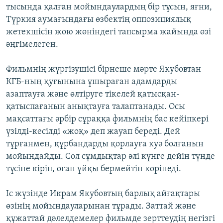
тысында қалған мойындаулардың бір тұсын, яғни,
Түркия аумағындағы өзбектің оппозициялық
жетекшісін жою жөніндегі тапсырма жайында өзі
әңгімелеген.
Фильмнің жүргізушісі бірнеше мәрте Якубовтан
КГБ-ның қуғынына ұшыраған адамдарды
азаптауға және өлтіруге тікелей қатысқан-
қатыспағанын анықтауға талаптанады. Осы
мақсаттағы әрбір сұраққа фильмнің бас кейіпкері
үзілді-кесілді «жоқ» деп жауап береді. Дей
тұрғанмен, құрбандарды қорлауға куә болғанын
мойындайды. Сол сұмдықтар әлі күнге дейін түнде
түсіне кіріп, оған ұйқы бермейтін көрінеді.
Іс жүзінде Икрам Якубовтың барлық айғақтары
өзінің мойындауларынан тұрады. Заттай және
құжаттай дәлелдемелер фильмде зерттеудің негізгі