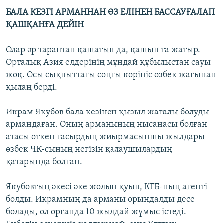
БАЛА КЕЗГІ АРМАННАН ӨЗ ЕЛІНЕН БАССАУҒАЛАП
ҚАШҚАНҒА ДЕЙІН
Олар әр тараптан қашатын да, қашып та жатыр.
Орталық Азия елдерінің мұндай құбылыстан сауы
жоқ. Осы сықпыттағы соңғы көрініс өзбек жағынан
қылаң берді.
Икрам Якубов бала кезінен қызыл жағалы болуды
армандаған. Оның арманының нысанасы болған
атасы өткен ғасырдың жиырмасыншы жылдары
өзбек ЧК-сының негізін қалаушылардың
қатарында болған.
Якубовтың әкесі әке жолын қуып, КГБ-ның агенті
болды. Икрамның да арманы орындалды десе
болады, ол органда 10 жылдай жұмыс істеді.