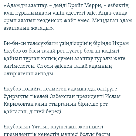
«Адамды азаптау, – дейді Крейг Мерри, – өзбектің
күш құрылымдары үшін әдеттегі әдіс. Анда-санда
орын алатын кездейсоқ жайт емес. Мыңдаған адам
азапталып жатады».
Би-би-си телесұхбаты үзінділерінің бірінде Икрам
Якубов өз басы талай рет куәгер болған кәдімгі
қайнап тұрған ыстық сумен азаптау туралы жете
әңгімелеген. Ол осы әдіспен талай адамның
өлтірілгенін айтады.
Якубов қолайға келмеген адамдарды өлтіруге
бұйрықты тікелей Өзбекстан президенті Ислам
Каримовтан алып отырғанын бірнеше рет
қайталап, діттей береді.
Якубовтың Ұлттық қауіпсіздік жөніндегі
президенттік кеңестің мүшесі болуы басты