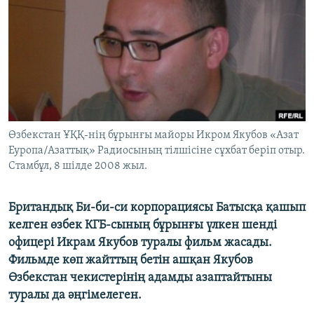
ЖАЗЫЛЫҢЫЗ
Басқа тілдерде
Өзбекстан ҰҚҚ-нің бұрынғы майоры Икром Якубов «Азат
Еуропа/Азаттық» Радиосының тілшісіне сұхбат беріп отыр.
Стамбұл, 8 шілде 2008 жыл.
Британдық Би-би-си корпорациясы Батысқа қашып
келген өзбек КГБ-сының бұрынғы үлкен шенді
офицері Икрам Якубов туралы фильм жасады.
Фильмде көп жайттың бетін ашқан Якубов
Өзбекстан чекистерінің адамды азаптайтыны
туралы да әңгімелеген.