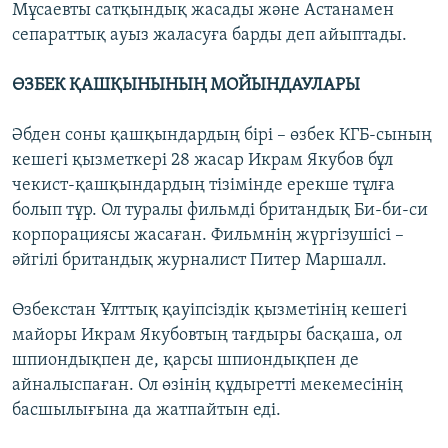
Мұсаевты сатқындық жасады және Астанамен
сепараттық ауыз жаласуға барды деп айыптады.
ӨЗБЕК ҚАШҚЫНЫНЫҢ МОЙЫНДАУЛАРЫ
Әбден соны қашқындардың бірі – өзбек КГБ-сының
кешегі қызметкері 28 жасар Икрам Якубов бұл
чекист-қашқындардың тізімінде ерекше тұлға
болып тұр. Ол туралы фильмді британдық Би-би-си
корпорациясы жасаған. Фильмнің жүргізушісі –
әйгілі британдық журналист Питер Маршалл.
Өзбекстан Ұлттық қауіпсіздік қызметінің кешегі
майоры Икрам Якубовтың тағдыры басқаша, ол
шпиондықпен де, қарсы шпиондықпен де
айналыспаған. Ол өзінің құдыретті мекемесінің
басшылығына да жатпайтын еді.