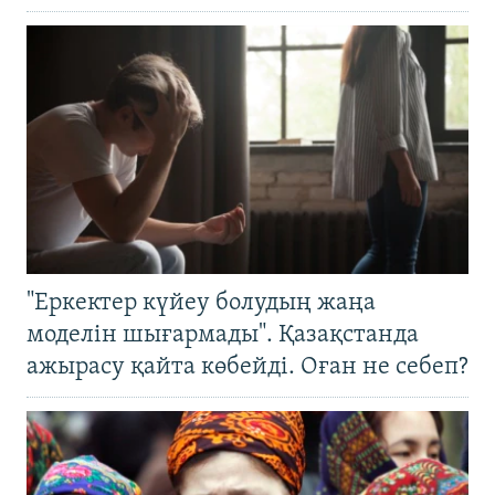
"Еркектер күйеу болудың жаңа
моделін шығармады". Қазақстанда
ажырасу қайта көбейді. Оған не себеп?