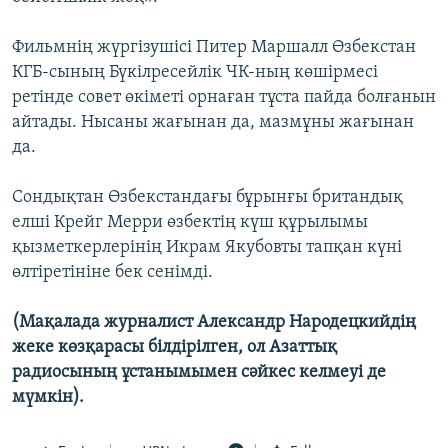
Фильмнің жүргізушісі Питер Маршалл Өзбекстан
КГБ-сының Бүкілресейлік ЧК-ның көшірмесі
ретінде совет өкіметі орнаған тұста пайда болғанын
айтады. Нысаны жағынан да, мазмұны жағынан
да.
Сондықтан Өзбекстандағы бұрынғы британдық
елші Крейг Мерри өзбектің күш құрылымы
қызметкерлерінің Икрам Якубовты тапқан күні
өлтіретініне бек сенімді.
(Мақалада журналист Александр Народецкийдің
жеке көзқарасы білдірілген, ол Азаттық
радиосының ұстанымымен сәйкес келмеуі де
мүмкін).