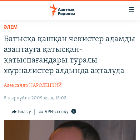
Accessibility
links
Skip
ӘЛЕМ
to
ЖАҢАЛЫҚТАР
Батысқа қашқан чекистер адамды
main
САЯСАТ
content
азаптауға қатысқан-
AZATTYQTV
Skip
қатыспағандары туралы
to
ҚАҢТАР ОҚИҒАСЫ
журналистер алдында ақталуда
main
АДАМ ҚҰҚЫҚТАРЫ
Navigation
Александр НАРОДЕЦКИЙ
Skip
ӘЛЕУМЕТ
to
8 қыркүйек 2009 жыл, 15:03
ӘЛЕМ
Search
АРНАЙЫ ЖОБАЛАР
Бөлісу
VPN-сіз оқу
Русский