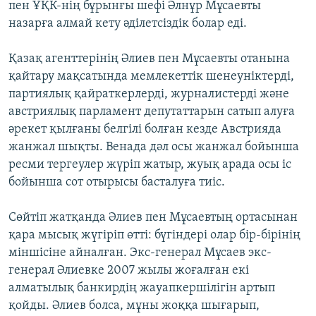
пен ҰҚК-нің бұрынғы шефі Әлнұр Мұсаевты
назарға алмай кету әділетсіздік болар еді.
Қазақ агенттерінің Әлиев пен Мұсаевты отанына
қайтару мақсатында мемлекеттік шенеуніктерді,
партиялық қайраткерлерді, журналистерді және
австриялық парламент депутаттарын сатып алуға
әрекет қылғаны белгілі болған кезде Австрияда
жанжал шықты. Венада дәл осы жанжал бойынша
ресми тергеулер жүріп жатыр, жуық арада осы іс
бойынша сот отырысы басталуға тиіс.
Сөйтіп жатқанда Әлиев пен Мұсаевтың ортасынан
қара мысық жүгіріп өтті: бүгіндері олар бір-бірінің
міншісіне айналған. Экс-генерал Мұсаев экс-
генерал Әлиевке 2007 жылы жоғалған екі
алматылық банкирдің жауапкершілігін артып
қойды. Әлиев болса, мұны жоққа шығарып,