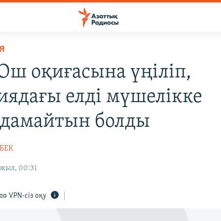
Я
ш оқиғасына үңіліп,
иядағы елді мүшелікке
дамайтын болды
НБЕК
жыл, 00:31
VPN-сіз оқу