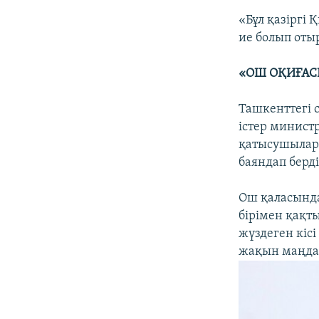
«Бұл қазіргі
ие болып отыр
«ОШ ОҚИҒАС
Ташкенттегі 
істер минист
қатысушылар
баяндап берді
Ош қаласында 
бірімен қақт
жүздеген кіс
жақын маңда