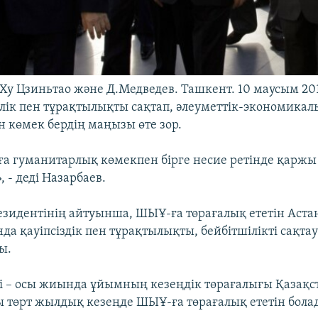
 Ху Цзиньтао және Д.Медведев. Ташкент. 10 маусым 20
шілік пен тұрақтылықты сақтап, әлеуметтік-экономика
н көмек бердің маңызы өте зор.
а гуманитарлық көмекпен бірге несие ретінде қаржы 
 - деді Назарбаев.
езидентінің айтуынша, ШЫҰ-ға төрағалық ететін Аста
а қауіпсіздік пен тұрақтылықты, бейбітшілікті сақта
ы.
гі – осы жиында ұйымның кезеңдік төрағалығы Қазақст
ы төрт жылдық кезеңде ШЫҰ-ға төрағалық ететін бола