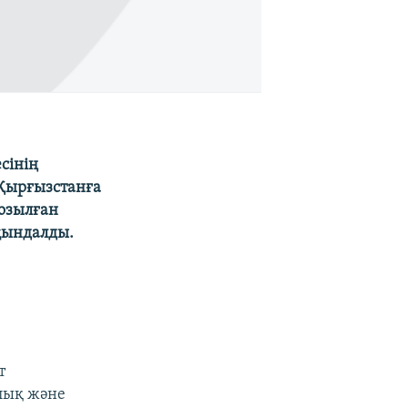
сінің
Қырғызстанға
созылған
қындалды.
т
лық және