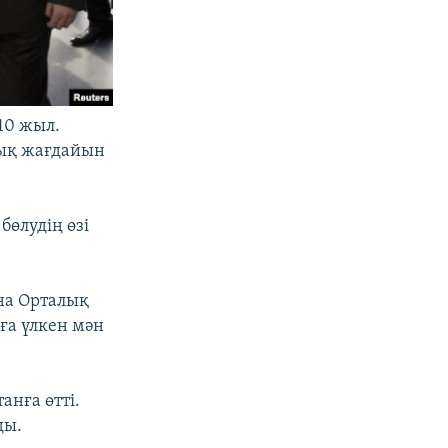
10 жыл.
лық жағдайын
бөлудің өзі
на Орталық
уға үлкен мән
анға өтті.
ды.