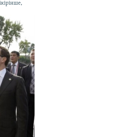
ікірінше,