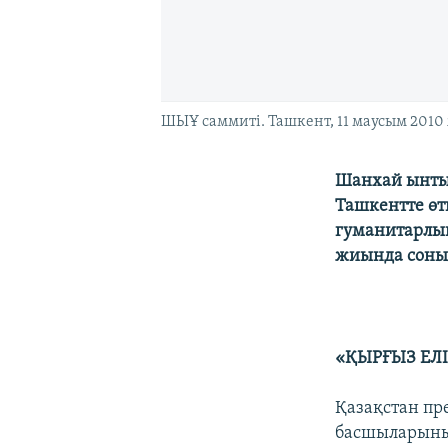
ШЫҰ саммиті. Taшкент, 11 маусым 2010
Шанхай ынты
Ташкентте өт
гуманитарлық
жиында соны
«ҚЫРҒЫЗ ЕЛІ
Қазақстан пр
басшыларының