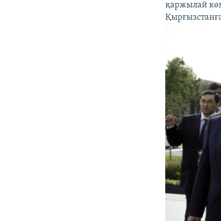
қаржылай көм
Қырғызстанға