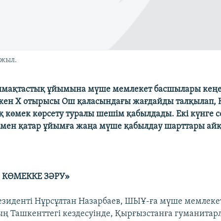
 жыл.
мақтастық ұйымына мүше мемлекет басшылары кеңе
кен Х отырысы Ош қаласындағы жағдайды талқылап, 
 көмек көрсету туралы шешім қабылдады. Екі күнге 
мен қатар ұйымға жаңа мүше қабылдау шарттары ай
 КӨМЕККЕ ЗӘРУ»
езиденті Нұрсұлтан Назарбаев, ШЫҰ-ға мүше мемлеке
 Ташкенттегі кездесуінде, Қырғызстанға гуманитар