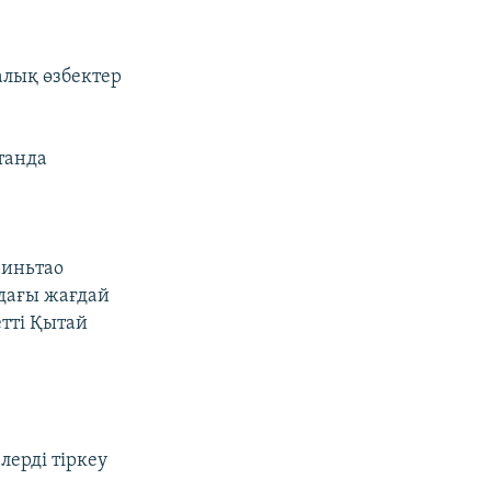
алық өзбектер
танда
зиньтао
ндағы жағдай
етті Қытай
ерді тіркеу