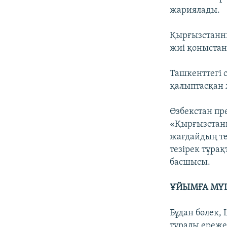
жариялады.
Қырғызстанны
жиі қоныстанғ
Ташкенттегі
қалыптасқан 
Өзбекстан пр
«Қырғызстанн
жағдайдың тез
тезірек тұрақ
басшысы.
ҰЙЫМҒА МҮШ
Бұдан бөлек,
туралы ережен