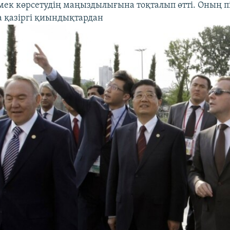
ек көрсетудің маңыздылығына тоқталып өтті. Оның п
 қазіргі қиындықтардан