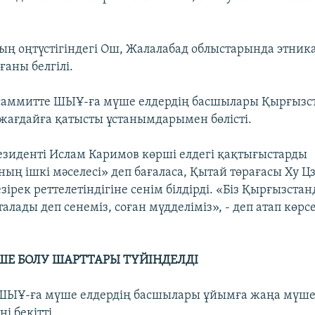
ң оңтүстігіндегі Ош, Жалалабад облыстарында этник
аны белгілі.
 саммитте ШЫҰ-ға мүше елдердің басшылары Қырғызс
жағдайға қатысты ұстанымдарымен бөлісті.
езиденті Ислам Каримов көрші елдегі қақтығыстарды
ың ішкі мәселесі» деп бағаласа, Қытай төрағасы Ху Ц
ірек реттелетіндігіне сенім білдірді. «Біз Қырғызста
талады деп сенеміз, соған мүдделіміз», - деп атап көрс
Е БОЛУ ШАРТТАРЫ ТҮЙІНДЕЛДІ
 ШЫҰ-ға мүше елдердің басшылары ұйымға жаңа мүшел
і бекітті.