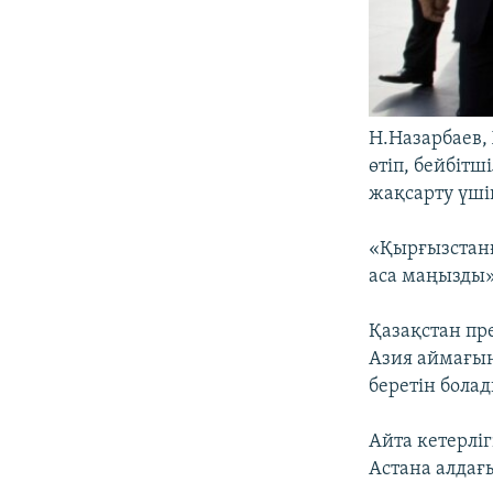
Н.Назарбаев,
өтіп, бейбіт
жақсарту үші
«Қырғызстанғ
аса маңызды»,
Қазақстан пр
Азия аймағынд
беретін болад
Айта кетерлі
Астана алдағ