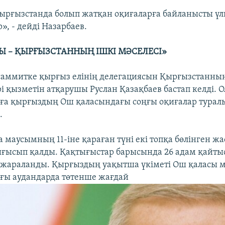
 Қырғызстанда болып жатқан оқиғаларға байланысты ү
», - дейді Назарбаев.
Ы – ҚЫРҒЫЗСТАННЫҢ ІШКІ МӘСЕЛЕСІ»
саммитке қырғыз елінің делегациясын Қырғызстанны
рі қызметін атқарушы Руслан Қазақбаев бастап келді. 
ға қырғыздың Ош қаласындағы соңғы оқиғалар турал
.
маусымның 11-іне қараған түні екі топқа бөлінген жас
ығысып қалды. Қақтығыстар барысында 26 адам қайты
і жараланды. Қырғыздың уақытша үкіметі Ош қаласы м
ғы аудандарда төтенше жағдай