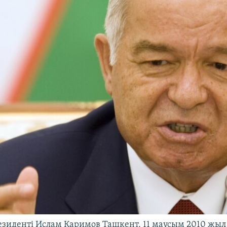
езиденті Ислам Каримов Ташкент, 11 маусым 2010 жыл