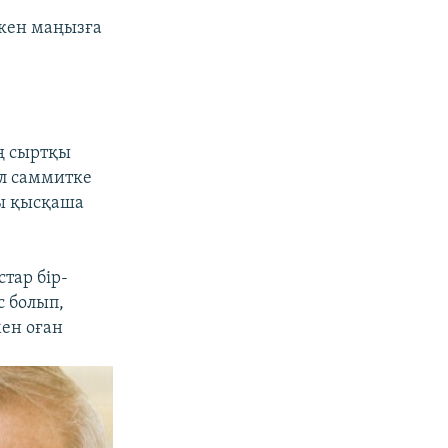
лкен маңызға
ң сыртқы
Ол саммитке
ы қысқаша
тар бір-
с болып,
ен оған