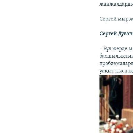
жанжалдардың
Сергей мырза,
Сергей Дуван
– Бұл жерде м
басшылықтың 
проблемалард
уақыт қыспақ