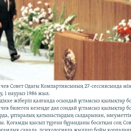
чев Совет Одағы Компартиясының 27-сессиясында мін
, 1 наурыз 1986 жыл.
дікке жіберіп қалғанда осындай ұстамсыз қылықтар бо
ачев билеген кезеңде дәл сондай ұстамсыз қылықтар б
рда, ұлтаралық қатынастардың салдарынан, әлеуметт
ы. Қоғамды қысып тұрған бұранданы босатқан соң Сов
оғамдық санада, психологияда жылдар бойы қордалан