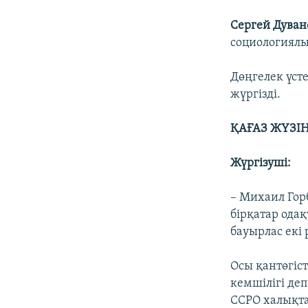
Сергей Дуван
социологиялы
Дөңгелек үст
жүргізді.
ҚАҒАЗ ЖҮЗІ
Жүргізуші:
– Михаил Гор
бірқатар одақ
бауырлас екі
Осы қантөгіс
кемшілігі деп
ССРО халықта