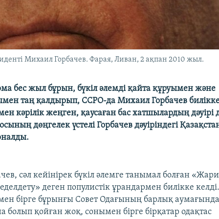
денті Михаил Горбачев. Фарая, Ливан, 2 ақпан 2010 жыл.
а бес жыл бұрын, бүкіл әлемді қайта құруымен және
ен таң қалдырып, ССРО-да Михаил Горбачев билікке
мен кәрілік жеңген, қаусаған бас хатшылардың дәуірі д
осының дөңгелек үстелі Горбачев дәуіріндегі Қазақст
рналды.
чев, сәл кейінірек бүкіл әлемге танымал болған «Жар
Жеделдету» деген популистік ұрандармен билікке келді
імен бірге бұрынғы Совет Одағының барлық аумағынд
на болып қойған жоқ, сонымен бірге бірқатар одақтас