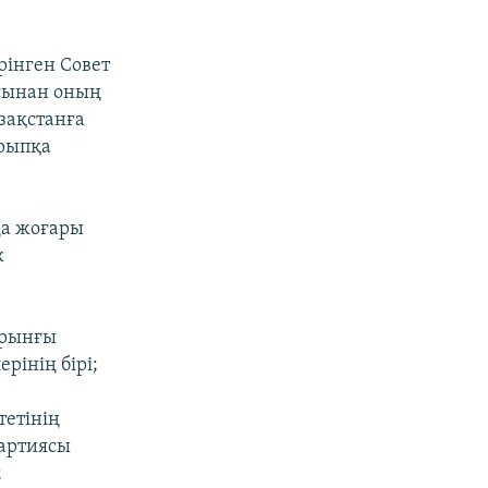
рінген Совет
асынан оның
зақстанға
ырыпқа
да жоғары
к
ұрынғы
рінің бірі;
тетінің
партиясы
;