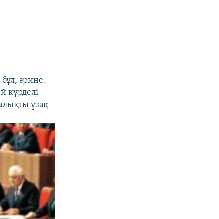
бұл, әрине,
й күрделі
алықты ұзақ