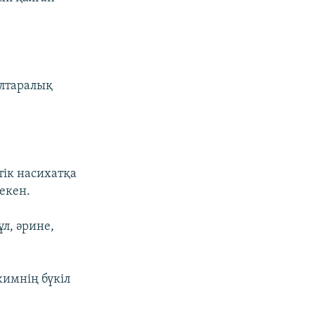
ұлтаралық
тік насихатқа
 екен.
ұл, әрине,
жимнің бүкіл