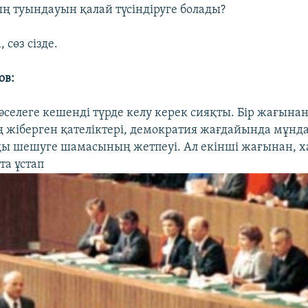
 туындауын қалай түсіндіруге болады?
 сөз сізде.
ов:
әселеге кешенді түрде келу керек сияқты. Бір жағынан 
жіберген қателіктері, демократия жағдайында мұнда
ы шешуге шамасының жетпеуі. Ал екінші жағынан, х
та ұстап