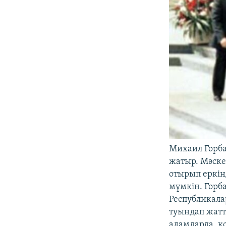
Михаил Горба
жатыр. Мәскеу
отырып еркін
мүмкін. Горб
Республикала
туындап жатт
адамдарда, қ