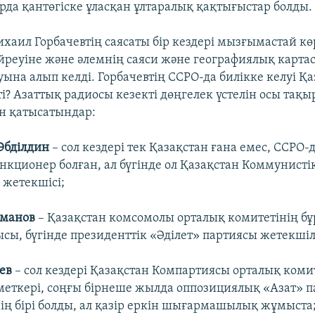
рда қантөгіске ұласқан ұлтаралық қақтығыстар болды.
аил Горбачевтің саясаты бір кездері мызғымастай кө
реуіне және әлемнің саяси және географиялық карт
ына алып келді. Горбачевтің ССРО-да билікке келуі Қа
ті? Азаттық радиосы кезекті дөңгелек үстелін осы тақ
н қатысатындар:
Әбділдин
– сол кездері тек Қазақстан ғана емес, ССРО-
нкционер болған, ал бүгінде ол Қазақстан Коммунисті
жетекшісі;
хманов
– Қазақстан комсомолы орталық комитетінің б
сы, бүгінде президенттік «Әділет» партиясы жетекшіле
ев
– сол кездері Қазақстан Компартиясы орталық коми
еткері, соңғы бірнеше жылда оппозициялық «Азат» 
ің бірі болды, ал қазір еркін шығармашылық жұмыста