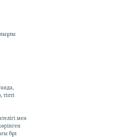
ұлыұлы
ғанда,
 тіпті
телігі мен
көрінген
ғы бұл