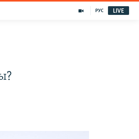
LIVE
РУС
ы?