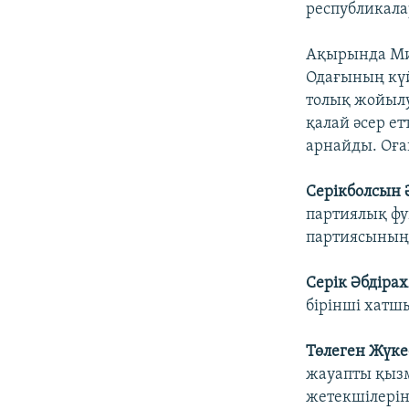
республикала
Ақырында Мих
Одағының күй
толық жойылу
қалай әсер ет
арнайды. Оға
Серікболсын 
партиялық фу
партиясының 
Серік Әбдіра
бірінші хатшы
Төлеген Жүке
жауапты қызм
жетекшілерін