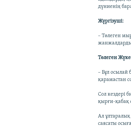
дүниенің бар
Жүргізуші:
– Төлеген мыр
жанжалдардың
Төлеген Жүке
– Бұл осылай
қарамастан со
Сол кездері б
қырғи-қабақ 
Ал ұлтаралық
саясаты осыға