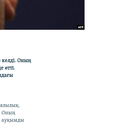
 келді. Оның
е өтті.
андағы
иялылық.
. Оның
а ауқымды