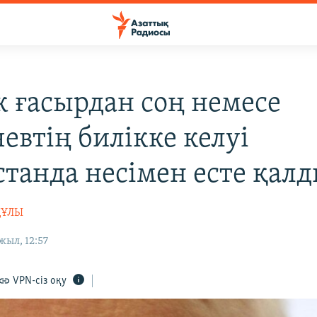
 ғасырдан соң немесе
евтің билікке келуі
станда несімен есте қалд
ҚҰЛЫ
жыл, 12:57
VPN-сіз оқу