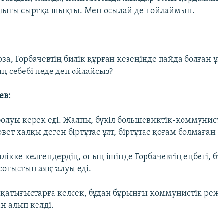
лығы сыртқа шықты. Мен осылай деп ойлаймын.
за, Горбачевтің билік құрған кезеңінде пайда болған 
 себебі неде деп ойлайсыз?
ев:
 болуы керек еді. Жалпы, бүкіл большевиктік-коммунис
вет халқы деген біртұтас ұлт, біртұтас қоғам болмаған
илікке келгендердің, оның ішінде Горбачевтің еңбегі, б
соғыстың аяқталуы еді.
 қатығыстарға келсек, бұдан бұрынғы коммунистік ре
н алып келді.