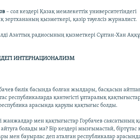
ов
– сол кездері Қазақ мемлекеттік университетіндегі
қ зертхананың қызметкері, қазір тәуелсіз журналист.
елді Азаттық радиосының қызметкері Сұлтан-Хан Аққ
НДЕГІ ИНТЕРНАЦИОНАЛИЗМ
бачев билік басында болған жылдары, басқасын айтпа
тас республикаларда қантөгісті ұлтаралық қақтығыстар,
 республика арасында қарулы қақтығыс болды.
ті жанжалдар мен қақтығыстар Горбачев саясатының қа
 айтуға болады ма? Бір кездері мызғымастай, біртұтас 
ры мен бауырлас деп аталған республикалар арасында