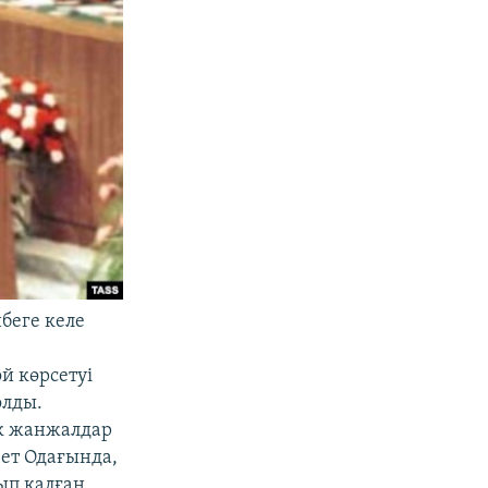
беге келе
й көрсетуі
олды.
ік жанжалдар
ет Одағында,
ып қалған