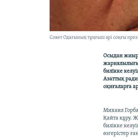
Совет Одағының тұңғыш әрі соңғы прези
Осыдан жиырм
жариялылығым
билікке келуі
Азаттық ради
оқиғаларға а
Михаил Горба
Қайта құру. 
билікке келу
өзгерістер ға