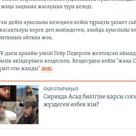
і жаңа заңнама жасауына тура келеді.
ан дейін ауыспалы кезеңнен кейін тұрақты үкімет са
жасақталуы керек деп мәлімдеген, алайда ауыспалы к
латынын айтқан жоқ.
-дағы арнайы уәкілі Гейр Педерсен желтоқсан айынд
билік өкілдерімен кездескен. Кездесуден кейін "жаңа
 үміт оты жанды"
деді.
ОҚИ ОТЫРЫҢЫЗ
Сирияда Асад билігіне қарсы соғ
жүздеген өзбек кім?