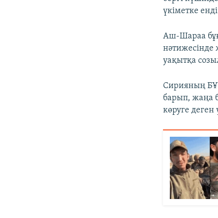
үкіметке енд
Аш-Шараа бұғ
нәтижесінде 
уақытқа созы
Сирияның БҰҰ
барып, жаңа 
көруге деген