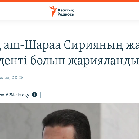
 аш-Шараа Сирияның ж
денті болып жарияланд
 жыл, 08:35
VPN-сіз оқу