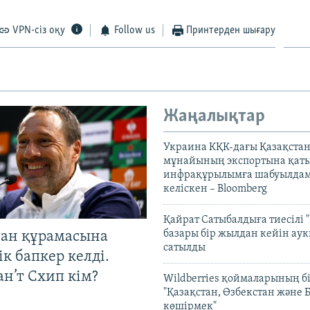
VPN-сіз оқу
Follow us
Принтерден шығару
Жаңалықтар
Украина КҚК-дағы Қазақста
мұнайының экспортына қаты
инфрақұрылымға шабуылдам
келіскен – Bloomberg
Қайрат Сатыбалдыға тиесілі "
базары бір жылдан кейін ау
тан құрамасына
сатылды
к бапкер келді.
н’т Схип кім?
Wildberries қоймаларының бі
"Қазақстан, Өзбекстан және 
көшірмек"