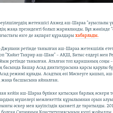
еуілшілердің жетекшісі Ахмед аш-Шараа "ауыспалы ү
лдің жаңа президенті болып жарияланды. Бұл жөнінде 
ғыстағы өзге де ақпарат құралдары
хабарлады.
Джулани ретінде танылған аш-Шараа жетекшілік етет
топ "Хайат Тахрир аш-Шам" – АҚШ, Батыс елдері мен Р
ұйым ретінде танылған. Аталған топ қарашаның соңы –
 басында Башар Асад диктатурасына қарсы қарулы бү
Асад режимі құлады. Асадтың өзі Мәскеуге қашып, аш
ң жаңа басшысына айналған.
ан кейін аш-Шараа бүлікке қатысқан барлық әскери т
лардың мүшелері мемлекеттік құрылымнан орын алуы
рынғы әскер мен қауіпсіздік қызметі де таратылды. 2
е болған Сирияның Конституциясының күші жойылды