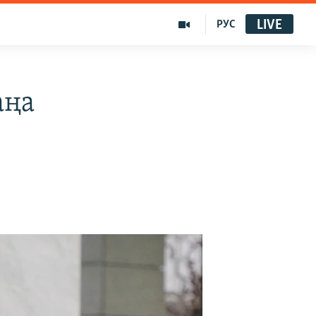
LIVE
РУС
аңа
ы