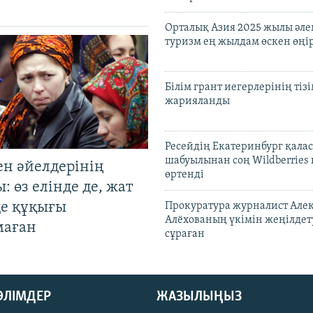
Орталық Азия 2025 жылы әл
туризм ең жылдам өскен өңі
Білім грант иегерлерінің тізі
жарияланды
Ресейдің Екатеринбург қала
шабуылынан соң Wildberries
ен әйелдерінің
өртенді
: өз елінде де, жат
де құқығы
Прокуратура журналист Але
Алёхованың үкімін жеңілдет
маған
сұраған
БӨЛІМДЕР
ЖАЗЫЛЫҢЫЗ