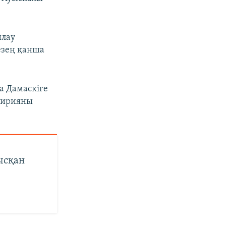
йлау
езең қанша
а Дамаскіге
 Сирияны
ысқан