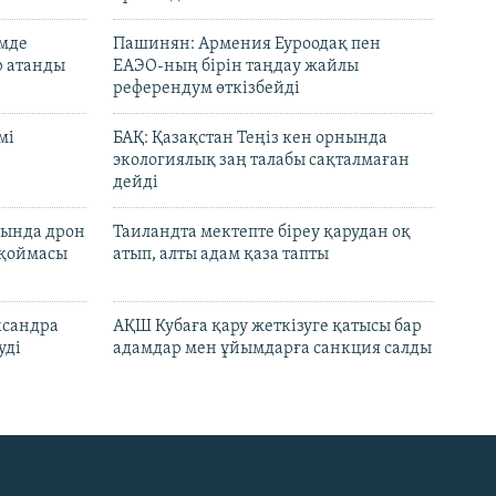
емде
Пашинян: Армения Еуроодақ пен
р атанды
ЕАЭО-ның бірін таңдау жайлы
референдум өткізбейді
мі
БАҚ: Қазақстан Теңіз кен орнында
экологиялық заң талабы сақталмаған
дейді
сында дрон
Таиландта мектепте біреу қарудан оқ
 қоймасы
атып, алты адам қаза тапты
ксандра
АҚШ Кубаға қару жеткізуге қатысы бар
уді
адамдар мен ұйымдарға санкция салды