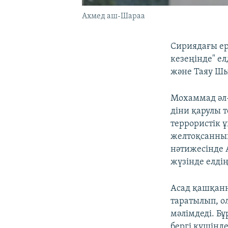
Ахмед аш-Шараа
Сириядағы ер
кезеңінде" е
және Таяу Шы
Мохаммад әл-
діни қарулы 
террористік 
желтоқсанның
нәтижесінде 
жүзінде елді
Асад қашқанн
таратылып, о
мәлімдеді. Бұ
бергі күшінд