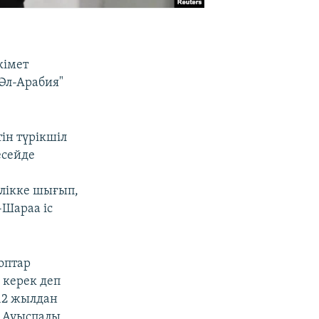
кімет
"Әл-Арабия"
ін түрікшіл
есейде
лікке шығып,
-Шараа іс
оптар
 керек деп
012 жылдан
. Ауыспалы