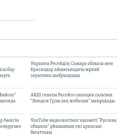
н
Украина Ресейдің Самара облысы мен
сы бар
Краснодар аймағындағы мұнай
ауға
зауытына шабуылдады
Байсат"
АҚШ сенаты Ресейге санкция салатын
кционда
"Линдси Грэм заң жобасын" мақұлдады
р бөлігін
YouTube видеохостинг қызметі "Русская
Беларуське
община" ұйымының екі арнасын
бұғаттады