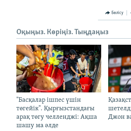
Бөлісу
Оқыңыз. Көріңіз. Тыңдаңыз
"Басқалар ішпес үшін
Қазақс
төгейік". Қырғызстандағы
шетелді
арақ төгу челленджі: Ақша
Джон ва
шашу ма әлде