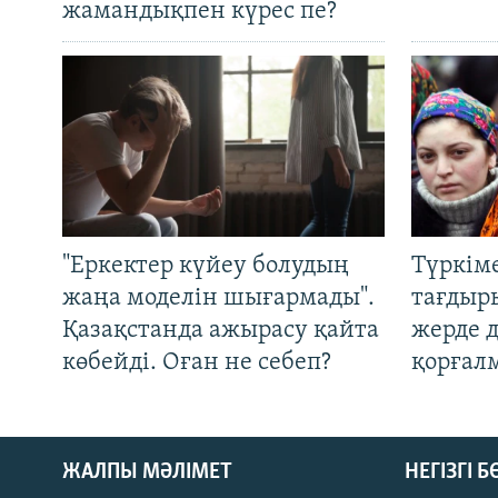
жамандықпен күрес пе?
"Еркектер күйеу болудың
Түркім
жаңа моделін шығармады".
тағдыры
Қазақстанда ажырасу қайта
жерде 
көбейді. Оған не себеп?
қорғал
ЖАЛПЫ МӘЛІМЕТ
НЕГІЗГІ 