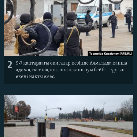
2
5-7 қаңтардағы оқиғалар кезінде Алматыда қанша
адам қаза тапқаны, оның қаншауы бейбіт тұрғын
екені нақты емес.