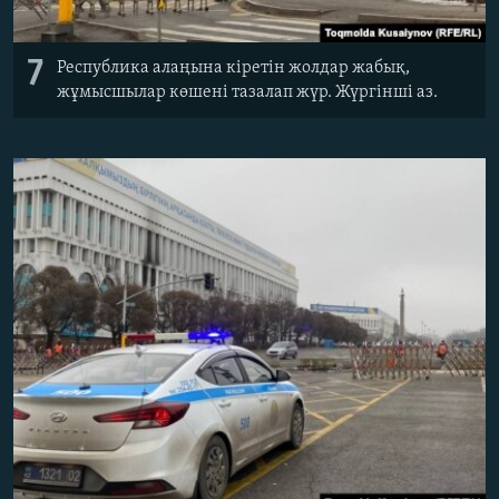
7
Республика алаңына кіретін жолдар жабық,
жұмысшылар көшені тазалап жүр. Жүргінші аз.