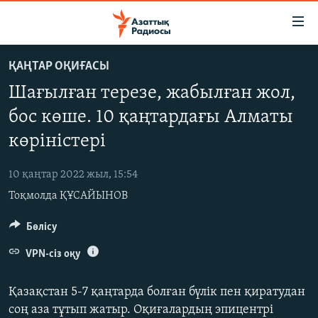
Accessibility
links
Skip
ҚАҢТАР ОҚИҒАСЫ
to
ЖАҢАЛЫҚТАР
Шағылған терезе, жабылған жол,
main
САЯСАТ
content
бос көше. 10 қаңтардағы Алматы
AZATTYQTV
Skip
көріністері
to
ҚАҢТАР ОҚИҒАСЫ
main
10 қаңтар 2022 жыл, 15:54
АДАМ ҚҰҚЫҚТАРЫ
Navigation
Тоқмолда ҚҰСАЙЫНОВ
Skip
ӘЛЕУМЕТ
to
Бөлісу
ӘЛЕМ
Search
АРНАЙЫ ЖОБАЛАР
VPN-сіз оқу
Қазақстан 5-7 қаңтарда болған бүлік пен қиратудан
Русский
соң аза тұтып жатыр. Оқиғалардың эпицентрі