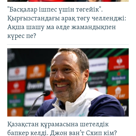
"Басқалар ішпес үшін төгейік".
Қырғызстандағы арақ төгу челленджі:
Ақша шашу ма әлде жамандықпен
күрес пе?
Қазақстан құрамасына шетелдік
бапкер келді. Джон ван’т Схип кім?