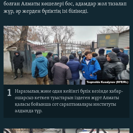
болған Алматы көшелері бос, адамдар жол тазалап
ЖАЗЫЛЫҢЫЗ
жүр, әр жерден бүліктің ізі білінеді.
Басқа тілдерде
1
Наразылық және одан кейінгі бүлік кезінде хабар-
ошарсыз кеткен туыстарын іздеген жұрт Алматы
қаласы бойынша сот сараптамалары институты
алдында тұр.