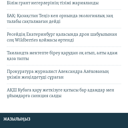
Білім грант иегерлерінің тізімі жарияланды
БАҚ: Қазақстан Теңіз кен орнында экологиялық заң
талабы сақталмаған дейді
Ресейдің Екатеринбург қаласында дрон шабуылынан
соң Wildberries қоймасы өртенді
Таиландта мектепте біреу қарудан оқ атып, алты адам
қаза тапты
Прокуратура журналист Александра Алёхованың
үкімін жеңілдетуді сұраған
АҚШ Кубаға қару жеткізуге қатысы бар адамдар мен
ұйымдарға санкция салды
ЖАЗЫЛЫҢЫЗ