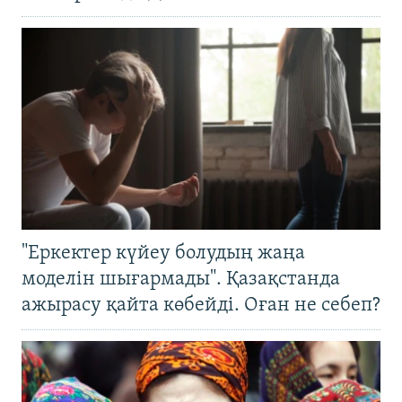
"Еркектер күйеу болудың жаңа
моделін шығармады". Қазақстанда
ажырасу қайта көбейді. Оған не себеп?