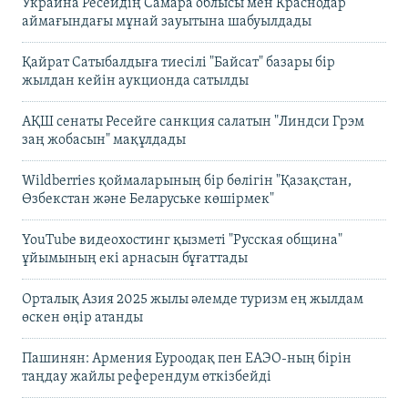
Украина Ресейдің Самара облысы мен Краснодар
аймағындағы мұнай зауытына шабуылдады
Қайрат Сатыбалдыға тиесілі "Байсат" базары бір
жылдан кейін аукционда сатылды
АҚШ сенаты Ресейге санкция салатын "Линдси Грэм
заң жобасын" мақұлдады
Wildberries қоймаларының бір бөлігін "Қазақстан,
Өзбекстан және Беларуське көшірмек"
YouTube видеохостинг қызметі "Русская община"
ұйымының екі арнасын бұғаттады
Орталық Азия 2025 жылы әлемде туризм ең жылдам
өскен өңір атанды
Пашинян: Армения Еуроодақ пен ЕАЭО-ның бірін
таңдау жайлы референдум өткізбейді