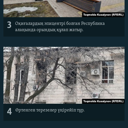
3
Оқиғалардың эпицентрі болған Республика
алаңында орындық құлап жатыр.
4
Өртенген терезелер үңірейіп тұр.