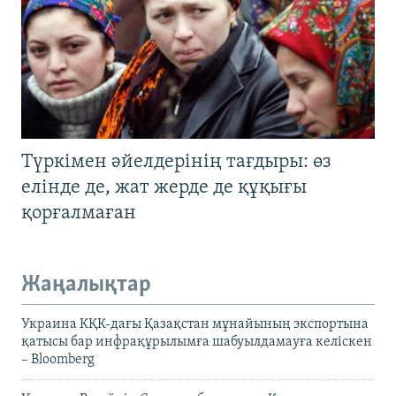
Түркімен әйелдерінің тағдыры: өз
елінде де, жат жерде де құқығы
қорғалмаған
Жаңалықтар
Украина КҚК-дағы Қазақстан мұнайының экспортына
қатысы бар инфрақұрылымға шабуылдамауға келіскен
– Bloomberg