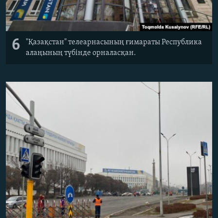
6
"Қазақстан" телеарнасының ғимараты Республика
алаңының түбінде орналасқан.