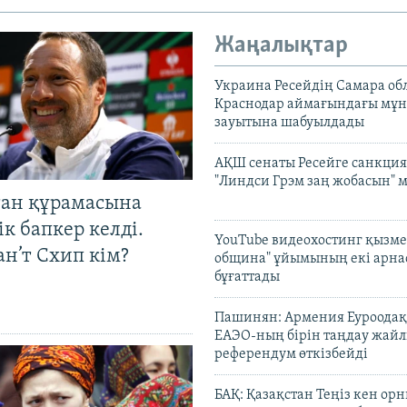
Жаңалықтар
Украина Ресейдің Самара об
Краснодар аймағындағы мұ
зауытына шабуылдады
АҚШ сенаты Ресейге санкция
"Линдси Грэм заң жобасын" 
тан құрамасына
к бапкер келді.
YouTube видеохостинг қызмет
н’т Схип кім?
община" ұйымының екі арн
бұғаттады
Пашинян: Армения Еуроодақ
ЕАЭО-ның бірін таңдау жай
референдум өткізбейді
БАҚ: Қазақстан Теңіз кен ор