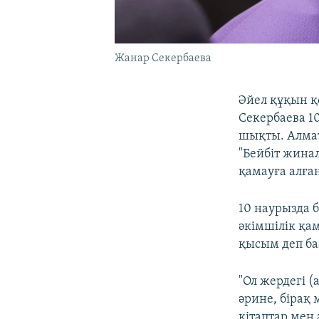
Жанар Секербаева
Әйел құқын қ
Секербаева 1
шықты. Алмат
"Бейбіт жинал
қамауға алған
10 наурызда 
әкімшілік қа
қысым деп ба
"Ол жердегі 
әрине, бірақ
кітаптар мен 