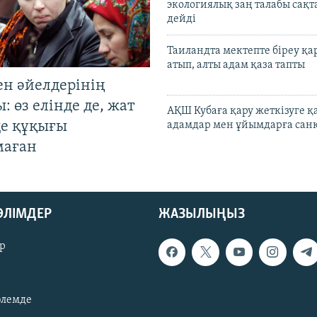
экологиялық заң талабы сақ
дейді
Таиландта мектепте біреу қа
атып, алты адам қаза тапты
ен әйелдерінің
: өз елінде де, жат
АҚШ Кубаға қару жеткізуге қ
де құқығы
адамдар мен ұйымдарға сан
маған
БӨЛІМДЕР
ЖАЗЫЛЫҢЫЗ
р
әлемде