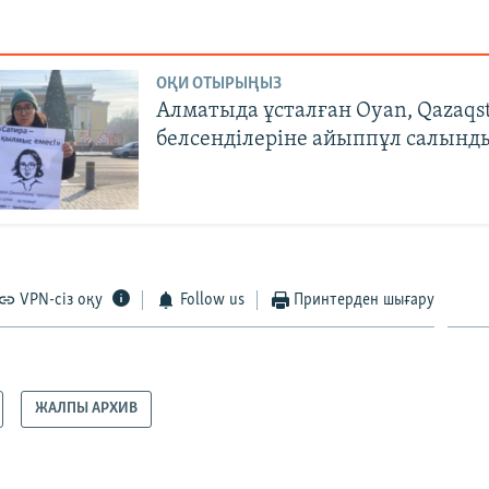
ОҚИ ОТЫРЫҢЫЗ
Алматыда ұсталған Oyan, Qazaqs
белсенділеріне айыппұл салынд
VPN-сіз оқу
Follow us
Принтерден шығару
ЖАЛПЫ АРХИВ