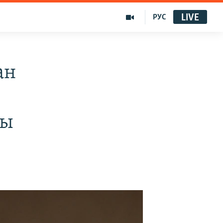
LIVE
РУС
ан
ты