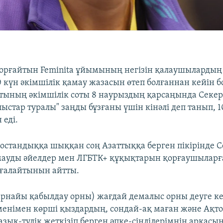
орғайтын Feminita ұйымының негізін қалаушылардың 
0 күн әкімшілік қамау жазасын өтеп болғаннан кейін 
ының әкімшілік соты 8 наурыздың қарсаңында Секе
ыстар туралы" заңды бұзғаны үшін кінәлі деп танып, 1
 еді.
бостандыққа шыққан соң Азаттыққа берген пікірінде С
мауды әйелдер мен ЛГБТК+ құқықтарын қорғаушыларғ
ғалайтынын айтты.
(арнайы қабылдау орны) жағдай демалыс орны деуге к
 менімен көрші қыздардың, сондай-ақ маған және Ақт
азық-түлік жеткізіп берген әпке-сіңлілерімнің арқас