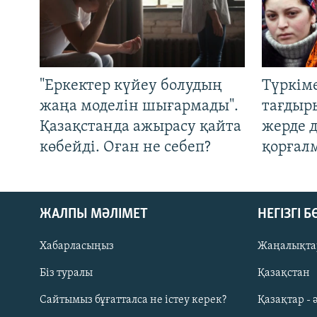
"Еркектер күйеу болудың
Түркім
жаңа моделін шығармады".
тағдыры
Қазақстанда ажырасу қайта
жерде 
көбейді. Оған не себеп?
қорғал
ЖАЛПЫ МӘЛІМЕТ
НЕГІЗГІ 
Хабарласыңыз
Жаңалықта
Біз туралы
Қазақстан
Русский
Сайтымыз бұғатталса не істеу керек?
Қазақтар - 