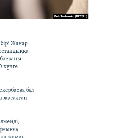
бірі Жанар
бостандыққа
рбаеваны
0 күнге
екербаева бұл
а жасалған
елмейді,
орғынға
ында жаман