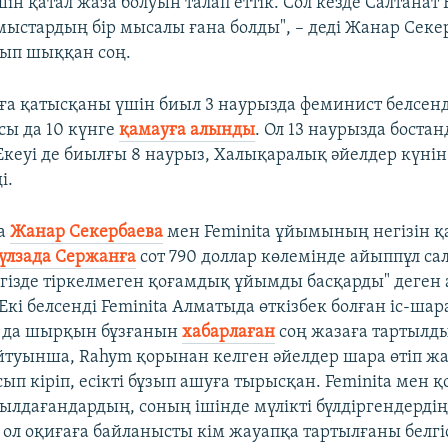
ін қатал жаза болуын талап еттік. Сол кезде Салтанат
ыстардың бір мысалы ғана болды", – деді Жанар Секер
ып шыққан соң.
яға қатысқаны үшін биыл 3 наурызда феминист белсен
ы да 10 күнге
қамауға алынды
. Ол 13 наурызда боста
 Екеуі де биылғы 8 наурыз, Халықаралық әйелдер күні
і.
а
Жанар Секербаева
мен Feminita ұйымының негізін қ
үлзада Сержанға
сот 790 доллар көлемінде айыппұл са
гізде тіркелмеген қоғамдық ұйымды басқарды" деген
 Екі белсенді Feminita Алматыда өткізбек болған іс-ша
ы да шырқын бұзғанын
хабарлаған
соң жазаға тартылды
айтуынша, Rahym қорынан келген әйелдер шара өтіп ж
ып кіріп, есікті бұзып ашуға тырысқан. Feminita мен 
уылдағандардың, соның ішінде мүлікті бүлдіргендердің
 ол оқиғаға байланысты кім жауапқа тартылғаны белгіс