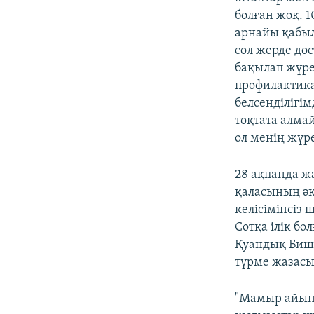
болған жоқ. 1
арнайы қабыл
сол жерде до
бақылап жүре
профилактика
белсенділігі
тоқтата алма
ол менің жүре
28 ақпанда ж
қаласының әк
келісімінсіз
Сотқа ілік бо
Қуандық Биші
түрме жазасы
"Мамыр айынд