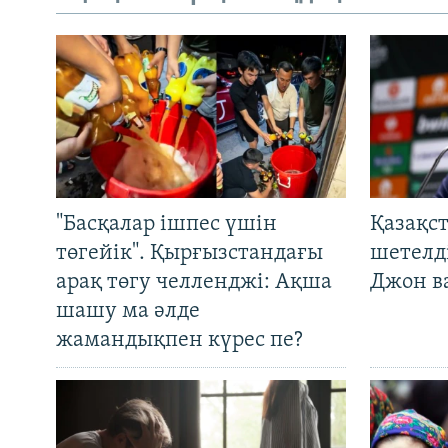
"Басқалар ішпес үшін
Қазақс
төгейік". Қырғызстандағы
шетелді
арақ төгу челленджі: Ақша
Джон ва
шашу ма әлде
жамандықпен күрес пе?