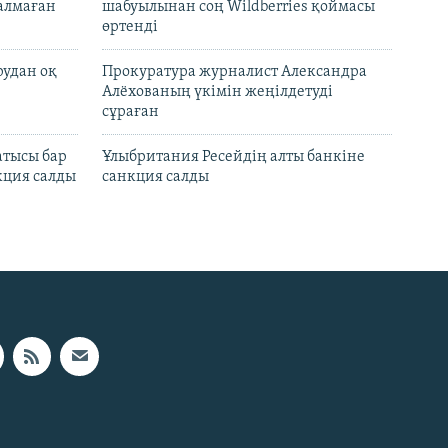
талмаған
шабуылынан соң Wildberries қоймасы
өртенді
рудан оқ
Прокуратура журналист Александра
Алёхованың үкімін жеңілдетуді
сұраған
атысы бар
Ұлыбритания Ресейдің алты банкіне
кция салды
санкция салды