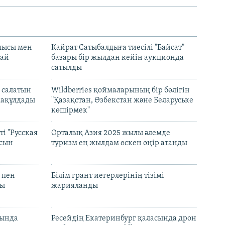
лысы мен
Қайрат Сатыбалдыға тиесілі "Байсат"
най
базары бір жылдан кейін аукционда
сатылды
 салатын
Wildberries қоймаларының бір бөлігін
мақұлдады
"Қазақстан, Өзбекстан және Беларуське
көшірмек"
і "Русская
Орталық Азия 2025 жылы әлемде
асын
туризм ең жылдам өскен өңір атанды
 пен
Білім грант иегерлерінің тізімі
лы
жарияланды
нында
Ресейдің Екатеринбург қаласында дрон