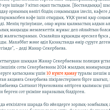
0 күн ішінде 7 кітап оқып тастадым. [Бостандыққа] ш
дау орнының көлігі біздің соңымыздан ілесіп, кафеге 
старымызбен кофе ішіп отырдық. ҰҚК үнемі қыр соңы
ді. Менің түсінуімше, олар мұны қылмыстың алдын а
лық маңызды мемлекеттік жұмыс деп ойлайтын болса 
мді жалғастырамын. Осылайша құқымды өрескел бұзса 
йды. Махаббат және әділ Қазақстанда өмір сүруге деге
гімде", – деді Жанар Секербаева.
аттығудан шыққан Жанар Секербаеваны полиция ұста
імшілік соты Секербаеваны 2024 жылдың мамырында 
 шеруге қатысқаны үшін
10 күнге қамау
туралы шешім 
лған акцияға Секербаева пікірлестерімен бірге шығып,
мбаевқа Салтанат Нүкенованы өлтірген қылмысы үші
н берген сот үкіміне наразылық білдірген.
а өткізілген шарада біз әйелдерге зорлық-зомбылық