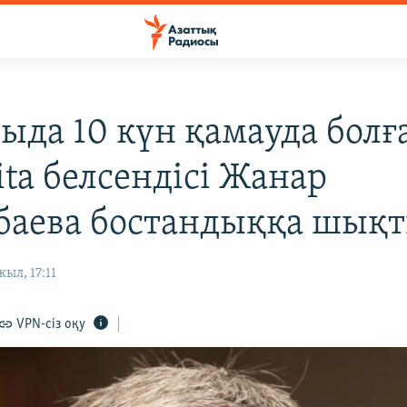
ыда 10 күн қамауда болғ
ita белсендісі Жанар
баева бостандыққа шық
ыл, 17:11
VPN-сіз оқу