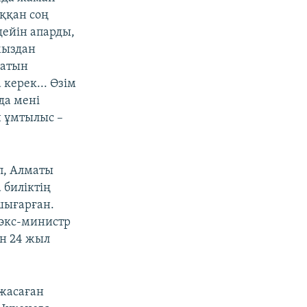
ыққан соң
дейін апарды,
мыздан
латын
керек... Өзім
да мені
н ұмтылыс –
п, Алматы
биліктің
шығарған.
 экс-министр
н 24 жыл
 жасаған