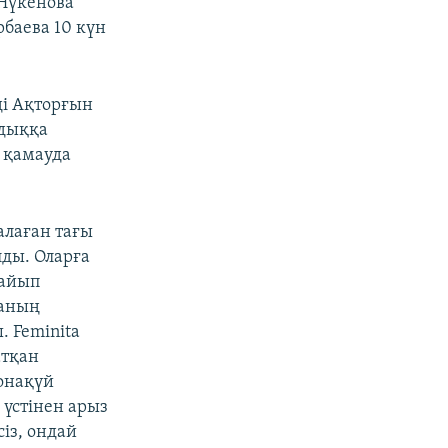
 Нүкенова
баева 10 күн
ді Ақторғын
ндыққа
н қамауда
алаған тағы
лды. Оларға
 айып
раның
. Feminita
атқан
қонақүй
 үстінен арыз
із, ондай