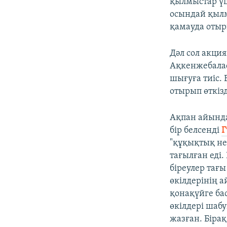
қылмыстар үш
осындай қылм
қамауда отыр
Дәл сол акци
Ақкенжебалас
шығуға тиіс.
отырып өткізд
Ақпан айынд
бір белсенді
Г
"құқықтық не
тағылған еді.
біреулер тағ
өкілдерінің 
қонақүйге бас
өкілдері шаб
жазған. Бірақ