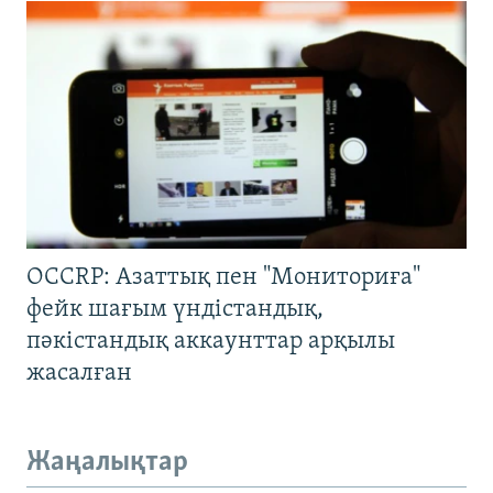
OCCRP: Азаттық пен "Мониториға"
фейк шағым үндістандық,
пәкістандық аккаунттар арқылы
жасалған
Жаңалықтар