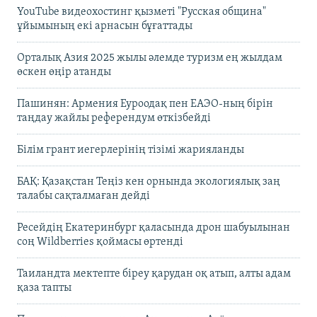
YouTube видеохостинг қызметі "Русская община"
ұйымының екі арнасын бұғаттады
Орталық Азия 2025 жылы әлемде туризм ең жылдам
өскен өңір атанды
Пашинян: Армения Еуроодақ пен ЕАЭО-ның бірін
таңдау жайлы референдум өткізбейді
Білім грант иегерлерінің тізімі жарияланды
БАҚ: Қазақстан Теңіз кен орнында экологиялық заң
талабы сақталмаған дейді
Ресейдің Екатеринбург қаласында дрон шабуылынан
соң Wildberries қоймасы өртенді
Таиландта мектепте біреу қарудан оқ атып, алты адам
қаза тапты