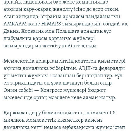
арнайы лицензиясы бар жеке компаниялар
арқылы қару-жарақ жөнелту ісіне де әсер еткен.
Атап айтқанда, Украина армиясы пайдаланатын
AMRAAM және HIMARS зымырандарын, сондай-ақ
Дания, Хорватия мен Польшаға арналған әуе
шабуылына қарсы қорғаныс жүйелері
зымырандарын жеткізу кейінге қалды.
Мемлекеттік департаменттің көптеген қызметкері
ақысыз демалысқа жіберілген. АҚШ-та федералды
үкіметтің жұмысы 1 қазаннан бері тоқтап тұр. Бұл
ел тарихындағы ең ұзақ шатдаун болып отыр.
Оның себебі — Конгресс мүшелері бюджет
мәселесінде ортақ мәмілеге келе алмай жатыр.
Қаржыландыру болмағандықтан, шамамен 1,5
миллион мемлекеттік қызметкер ақысыз
демалысқа кетті немесе еңбекақысыз жұмыс істеп