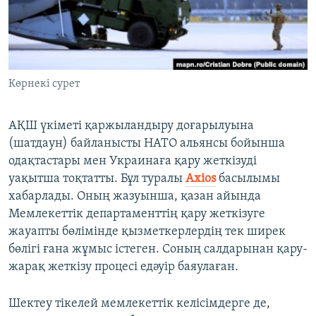
ЖАЗЫЛЫҢЫЗ
Басқа тілдерде
Көрнекі сурет
АҚШ үкіметі қаржыландыру доғарылуына
(шатдаун) байланысты НАТО альянсы бойынша
одақтастары мен Украинаға қару жеткізуді
уақытша тоқтатты. Бұл туралы
Axios
басылымы
хабарлады. Оның жазуынша, қазан айында
Мемлекеттік департаменттің қару жеткізуге
жауапты бөлімінде қызметкерлердің тек ширек
бөлігі ғана жұмыс істеген. Соның салдарынан қару-
жарақ жеткізу процесі едәуір баяулаған.
Шектеу тікелей мемлекеттік келісімдерге де,