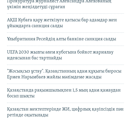
Прокуратура журналист Александра Алёхованың
үкімін жеңілдетуді сұраған
АҚШ Кубаға қару жеткізуге қатысы бар адамдар мен
ұйымдарға санкция салды
Ұлыбритания Ресейдің алты банкіне санкция салды
UEFA 2030 жылғы әлем кубогына бойкот жариялау
идеясынан бас тартпайды
"Жосықсыз ұстау". Қазақстанның адам құқығы бюросы
Ермек Нарымбаев жайлы мәлімдеме жасады
Қазақстанда рақымшылықпен 1,5 мың адам қамаудан
босап шықты
Қазақстан мектептерінде ЖИ, цифрлық қауіпсіздік пән
ретінде оқытылады