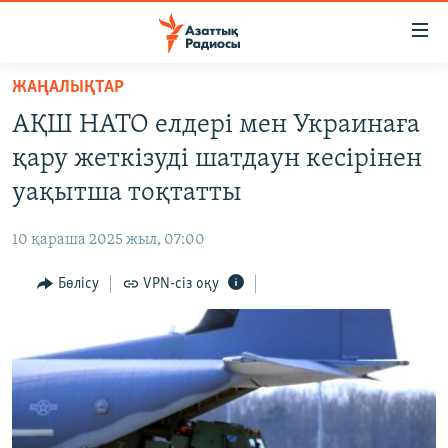
Accessibility
links
Skip
ЖАҢАЛЫҚТАР
to
ЖАҢАЛЫҚТАР
АҚШ НАТО елдері мен Украинаға
main
САЯСАТ
content
қару жеткізуді шатдаун кесірінен
AZATTYQTV
Skip
уақытша тоқтатты
to
ҚАҢТАР ОҚИҒАСЫ
main
10 қараша 2025 жыл, 07:00
АДАМ ҚҰҚЫҚТАРЫ
Navigation
Skip
Бөлісу
VPN-сіз оқу
ӘЛЕУМЕТ
to
ӘЛЕМ
Search
АРНАЙЫ ЖОБАЛАР
Русский