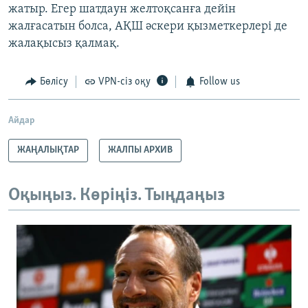
жатыр. Егер шатдаун желтоқсанға дейін
жалғасатын болса, АҚШ әскери қызметкерлері де
жалақысыз қалмақ.
Бөлісу
VPN-сіз оқу
Follow us
Айдар
ЖАҢАЛЫҚТАР
ЖАЛПЫ АРХИВ
Оқыңыз. Көріңіз. Тыңдаңыз