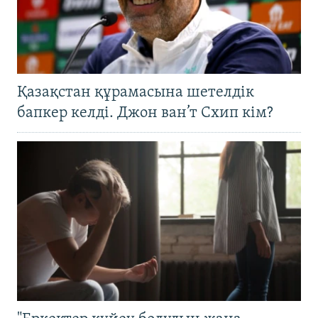
Қазақстан құрамасына шетелдік
бапкер келді. Джон ван’т Схип кім?