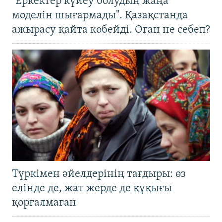
"Еркектер күйеу болудың жаңа
моделін шығармады". Қазақстанда
ажырасу қайта көбейді. Оған не себеп?
Түркімен әйелдерінің тағдыры: өз
елінде де, жат жерде де құқығы
қорғалмаған