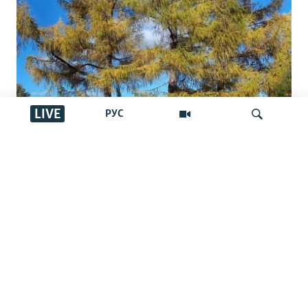
LIVE
РУС
Ресейден Чехияға санкцияны айналып
жеткен Сібір балқарағайы Қазақстан
İздеу
арқылы өткен бе?