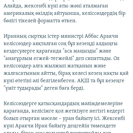
Алайда, жексенбі күні аты-жөні аталмаған
америкалық өкілдің айтуынша, келіссөздердің бір
бөлігі тікелей форматта өткен.
Иранның сыртқы істер министрі Аббас Аракчи
келіссөздер аяқталған соң бұл кезеңді алдыңғы
кездесулерге қарағанда "аса маңызды" және
"анағұрлым егжей-тегжейлі" деп сипаттады. Ол
келіссөздер алға жылжып жатқанын және
жалғасатынын айтты, бірақ келесі кезең нақты қай
күні өтетіні әлі белгіленбеген. АҚШ та бұл кезеңге
"үміт тудырады" деген баға берді.
Келіссөздерге қатысқандардың мәлімдемелеріне
қарағанда, келісімге қол жеткізуге негізгі кедергі
болып отырған мәселе – уран байыту ісі. Жексенбі
күні Аракчи Иран байыту деңгейін төмендете