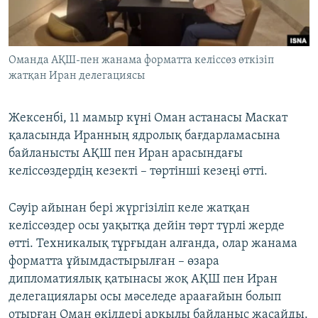
ЖАЗЫЛЫҢЫЗ
Оманда АҚШ-пен жанама форматта келіссөз өткізіп
жатқан Иран делегациясы
Басқа тілдерде
Жексенбі, 11 мамыр күні Оман астанасы Маскат
қаласында Иранның ядролық бағдарламасына
байланысты АҚШ пен Иран арасындағы
келіссөздердің кезекті – төртінші кезеңі өтті.
Сәуір айынан бері жүргізіліп келе жатқан
келіссөздер осы уақытқа дейін төрт түрлі жерде
өтті. Техникалық тұрғыдан алғанда, олар жанама
форматта ұйымдастырылған – өзара
дипломатиялық қатынасы жоқ АҚШ пен Иран
делегациялары осы мәселеде араағайын болып
отырған Оман өкілдері арқылы байланыс жасайды.