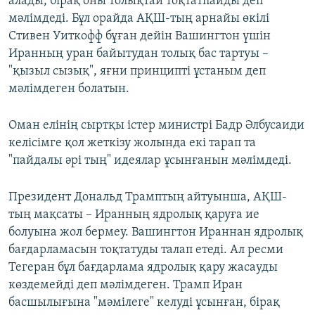
алады, бірақ оны толықтай тоқтатпайды деп
мәлімдеді. Бұл орайда АҚШ-тың арнайы өкілі
Стивен Уиткофф бұған дейін Вашингтон үшін
Иранның уран байытудан толық бас тартуы –
"қызыл сызық", яғни принципті ұстаным деп
мәлімдеген болатын.
Оман елінің сыртқы істер министрі Бадр Әлбусаиди
келісімге қол жеткізу жолында екі тарап та
"пайдалы әрі тың" идеялар ұсынғанын мәлімдеді.
Президент Дональд Трамптың айтуынша, АҚШ-
тың мақсаты – Иранның ядролық қаруға ие
болуына жол бермеу. Вашингтон Ираннан ядролық
бағдарламасын тоқтатуды талап етеді. Ал ресми
Тегеран бұл бағдарлама ядролық қару жасауды
көздемейді деп мәлімдеген. Трамп Иран
басшылығына "мәмілеге" келуді ұсынған, бірақ