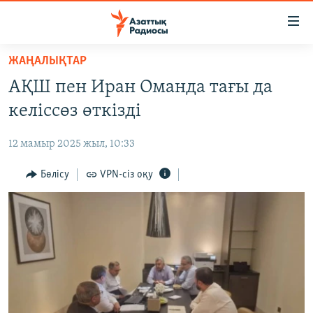
Accessibility
links
Skip
ЖАҢАЛЫҚТАР
to
ЖАҢАЛЫҚТАР
АҚШ пен Иран Оманда тағы да
main
САЯСАТ
content
келіссөз өткізді
AZATTYQTV
Skip
to
12 мамыр 2025 жыл, 10:33
ҚАҢТАР ОҚИҒАСЫ
main
АДАМ ҚҰҚЫҚТАРЫ
Бөлісу
VPN-сіз оқу
Navigation
Skip
ӘЛЕУМЕТ
to
ӘЛЕМ
Search
АРНАЙЫ ЖОБАЛАР
Русский