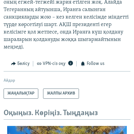
оның егжей-тегжейі жария етілген жоқ. Алайда
Тегеранның айтуынша, Иранға салынған
санкцияларды жою – кез келген келісімде міндетті
түрде көрсетілуі шарт. АҚШ президенті егер
келісімге қол жетпесе, онда Иранға күш қолдану
шараларын қолдануды жоққа шығармайтынын
меңзеді.
Бөлісу
VPN-сіз оқу
Follow us
Айдар
ЖАҢАЛЫҚТАР
ЖАЛПЫ АРХИВ
Оқыңыз. Көріңіз. Тыңдаңыз