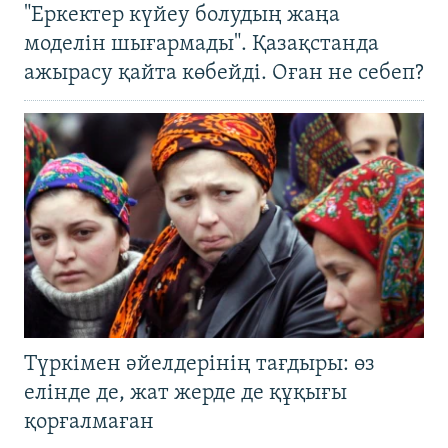
"Еркектер күйеу болудың жаңа
моделін шығармады". Қазақстанда
ажырасу қайта көбейді. Оған не себеп?
Түркімен әйелдерінің тағдыры: өз
елінде де, жат жерде де құқығы
қорғалмаған