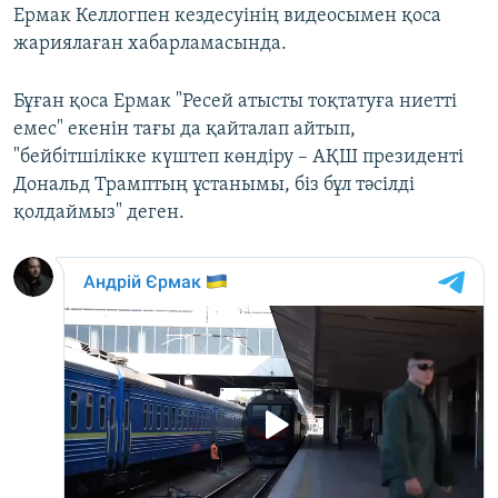
Ермак Келлогпен кездесуінің видеосымен қоса
жариялаған хабарламасында.
Бұған қоса Ермак "Ресей атысты тоқтатуға ниетті
емес" екенін тағы да қайталап айтып,
"бейбітшілікке күштеп көндіру – АҚШ президенті
Дональд Трамптың ұстанымы, біз бұл тәсілді
қолдаймыз" деген.