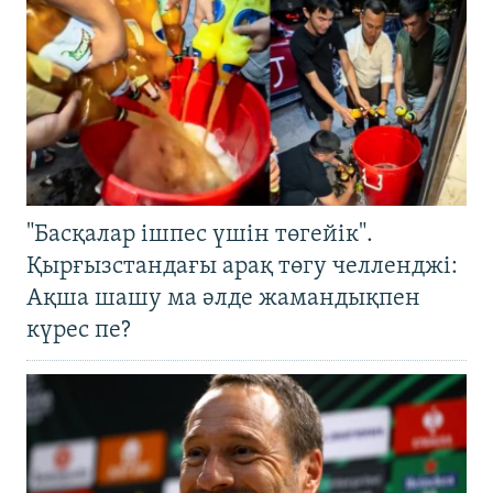
"Басқалар ішпес үшін төгейік".
Қырғызстандағы арақ төгу челленджі:
Ақша шашу ма әлде жамандықпен
күрес пе?