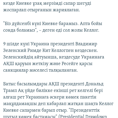
кезде Киевке ұзақ мерзімді сапар шегуді
жоспарлап отырғанын жариялаған.
"Біз дүйсенбі күні Киевке барамыз. Апта бойы
сонда боламыз", – деген еді сол жолы Келлог.
9 шілде күні Украина президенті Владимир
Зеленский Римде Кит Келлогпен кездескен.
Зеленскийдің айтуынша, кездесуде Украинаға
АҚШ қаруын жеткізу және Ресейге қарсы
санкциялар мәселесі талқыланған.
Батыс басылымдары АҚШ президенті Дональд
Трамп Ақ үйде билікке екінші рет келгелі бері
алғаш рет Украинаға әскери көмек пакетін
мақұлдамақшы деп хабарлап жатқан шақта Келлог
Киевке сапармен барып отыр. "Президенттік
шұғыл көмек бастамасы" (Presidential Drawdown