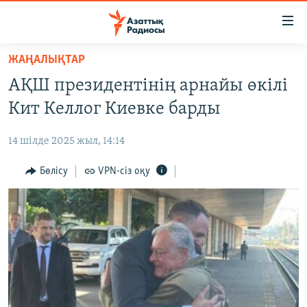
Accessibility
links
Skip
ЖАҢАЛЫҚТАР
to
ЖАҢАЛЫҚТАР
АҚШ президентінің арнайы өкілі
main
САЯСАТ
content
Кит Келлог Киевке барды
AZATTYQTV
Skip
to
14 шілде 2025 жыл, 14:14
ҚАҢТАР ОҚИҒАСЫ
main
АДАМ ҚҰҚЫҚТАРЫ
Бөлісу
VPN-сіз оқу
Navigation
Skip
ӘЛЕУМЕТ
to
ӘЛЕМ
Search
АРНАЙЫ ЖОБАЛАР
Русский