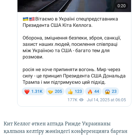
Кит Келлог өткен аптада Римде Украинаны
қалпына келтіру жөніндегі конференцияға барған