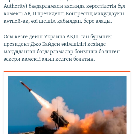
Authority) бағдарламасы аясында көрсетілетін бұл
көмекті АҚШ президенті Конгрестің мақұлдауын
күтпей-ақ, өзі шешім қабылдап, бере алады.
Осы кезге дейін Украина АҚШ-тан бұрынғы
президент Джо Байден әкімшілігі кезінде
мақұлданған бағдарламалар бойынша бөлінген
әскери көмекті алып келген болатын.