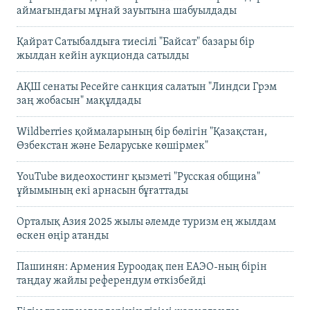
аймағындағы мұнай зауытына шабуылдады
Қайрат Сатыбалдыға тиесілі "Байсат" базары бір
жылдан кейін аукционда сатылды
АҚШ сенаты Ресейге санкция салатын "Линдси Грэм
заң жобасын" мақұлдады
Wildberries қоймаларының бір бөлігін "Қазақстан,
Өзбекстан және Беларуське көшірмек"
YouTube видеохостинг қызметі "Русская община"
ұйымының екі арнасын бұғаттады
Орталық Азия 2025 жылы әлемде туризм ең жылдам
өскен өңір атанды
Пашинян: Армения Еуроодақ пен ЕАЭО-ның бірін
таңдау жайлы референдум өткізбейді