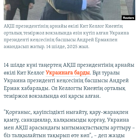
ЖАЗЫЛЫҢЫЗ
АҚШ президентінің арнайы өкілі Кит Келлог Киевтің
орталық теміржол вокзалында өзін күтіп алған Украина
Басқа тілдерде
президенті кеңсесінің басшысы Андрей Ермакпен
амандасып жатыр. 14 шілде, 2025 жыл.
14 шілде күні таңертең АҚШ президентінің арнайы
өкілі Кит Келлог
Украинаға барды
. Бұл туралы
Украина президенті кеңсесінің басшысы Андрей
Ермак хабарлады. Ол Келлогты Киевтің орталық
теміржол вокзалында өзі қарсы алған.
"Қорғаныс, қауіпсіздікті нығайту, қару-жарақпен
қамту, санкциялар, халқымызды қорғау, Украина
мен АҚШ арасындағы ынтымақтастықты арттыру –
біз талқылайтын тақырып өте көп", – деп жазды