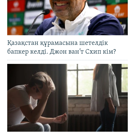
Қазақстан құрамасына шетелдік
бапкер келді. Джон ван’т Схип кім?