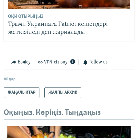
ОҚИ ОТЫРЫҢЫЗ
Трамп Украинаға Patriot кешендері
жеткізіледі деп жариялады
Бөлісу
VPN-сіз оқу
Follow us
Айдар
ЖАҢАЛЫҚТАР
ЖАЛПЫ АРХИВ
Оқыңыз. Көріңіз. Тыңдаңыз