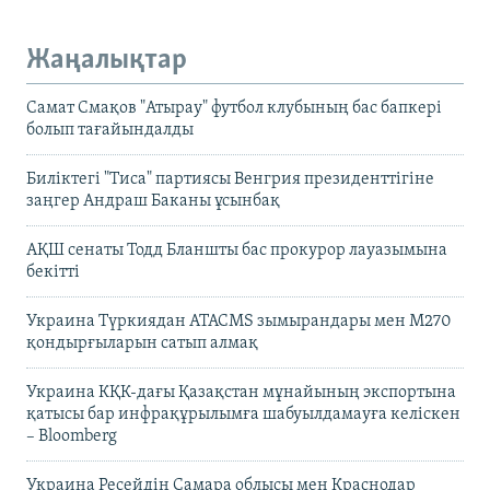
Жаңалықтар
Самат Смақов "Атырау" футбол клубының бас бапкері
болып тағайындалды
Биліктегі "Тиса" партиясы Венгрия президенттігіне
заңгер Андраш Баканы ұсынбақ
АҚШ сенаты Тодд Бланшты бас прокурор лауазымына
бекітті
Украина Түркиядан ATACMS зымырандары мен M270
қондырғыларын сатып алмақ
Украина КҚК-дағы Қазақстан мұнайының экспортына
қатысы бар инфрақұрылымға шабуылдамауға келіскен
– Bloomberg
Украина Ресейдің Самара облысы мен Краснодар