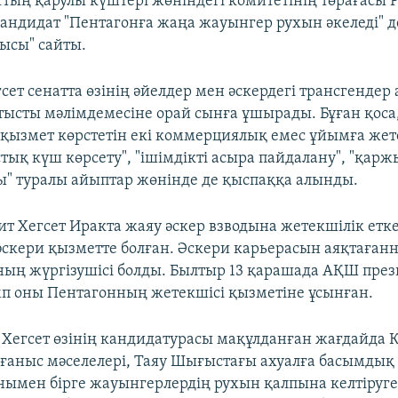
аттың қарулы күштері жөніндегі комитетінің төрағасы
кандидат "Пентагонға жаңа жауынгер рухын әкеледі" д
ысы" сайты.
сет сенатта өзінің әйелдер мен әскердегі трансгенде
тысты мәлімдемесіне орай сынға ұшырады. Бұған қоса
 қызмет көрстетін екі коммерциялық емес ұйымға жет
тық күш көрсету", "ішімдікті асыра пайдалану", "қар
 туралы айыптар жөнінде де қыспаққа алынды.
ит Хегсет Иракта жаяу әскер взводына жетекшілік етк
әскери қызметте болған. Әскери карьерасын аяқтағанн
ың жүргізушісі болды. Былтыр 13 қарашада АҚШ през
п оны Пентагонның жетекшісі қызметіне ұсынған.
 Хегсет өзінің кандидатурасы мақұлданған жағдайда Қ
аныс мәселелері, Таяу Шығыстағы ахуалға басымдық 
онымен бірге жауынгерлердің рухын қалпына келтіруг