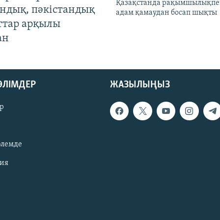
Қазақстанда рақымшылықпен
андық, пәкістандық
адам қамаудан босап шықты
ттар арқылы
ан
БӨЛІМДЕР
ЖАЗЫЛЫҢЫЗ
р
әлемде
зия