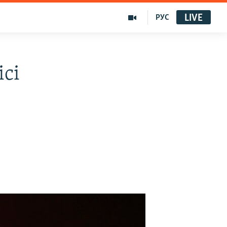
LIVE
РУС
сі