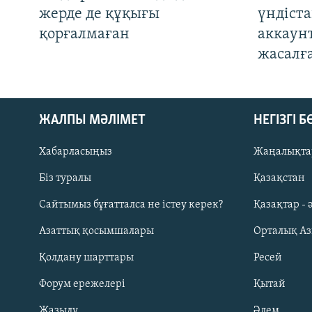
жерде де құқығы
үндіст
қорғалмаған
аккаун
жасалғ
ЖАЛПЫ МӘЛІМЕТ
НЕГІЗГІ 
Хабарласыңыз
Жаңалықта
Біз туралы
Қазақстан
Русский
Сайтымыз бұғатталса не істеу керек?
Қазақтар - 
Азаттық қосымшалары
Орталық А
ЖАЗЫЛЫҢЫЗ
Қолдану шарттары
Ресей
Форум ережелері
Қытай
Жазылу
Әлем