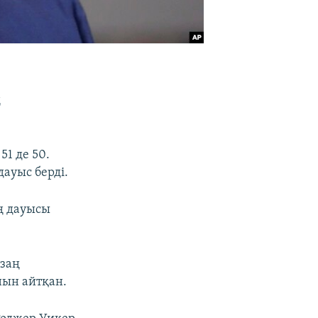
ң
51 де 50.
дауыс берді.
ң дауысы
 заң
нын айтқан.