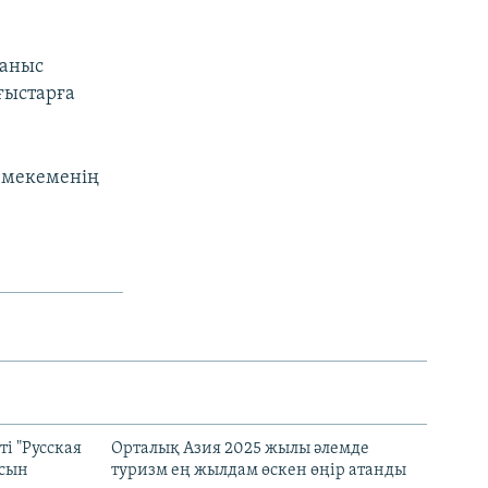
ғаныс
ғыстарға
 мекеменің
і "Русская
Орталық Азия 2025 жылы әлемде
асын
туризм ең жылдам өскен өңір атанды