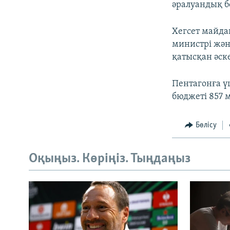
әралуандық б
Хегсет майда
министрі жән
қатысқан әск
Пентагонға ү
бюджеті 857 
Бөлісу
Оқыңыз. Көріңіз. Тыңдаңыз