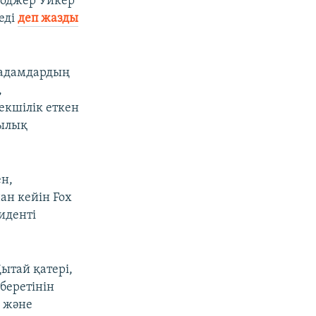
 Роджер Уикер
еді
деп жазды
р адамдардың
,
екшілік еткен
жылық
ен,
ан кейін Fox
иденті
ытай қатері,
беретінін
е және