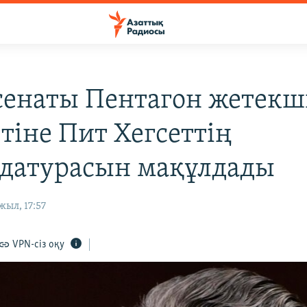
енаты Пентагон жетекші
тіне Пит Хегсеттің
датурасын мақұлдады
жыл, 17:57
VPN-сіз оқу