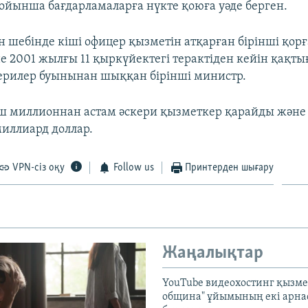
ойынша бағдарламаларға нүкте қоюға уәде берген.
н шебінде кіші офицер қызметін атқарған бірінші қор
е 2001 жылғы 11 қыркүйектегі терактіден кейін қақты
ерилер буынынан шыққан бірінші министр.
ш миллионнан астам әскери қызметкер қарайды және
миллиард доллар.
VPN-сіз оқу
Follow us
Принтерден шығару
Жаңалықтар
YouTube видеохостинг қызмет
община" ұйымының екі арн