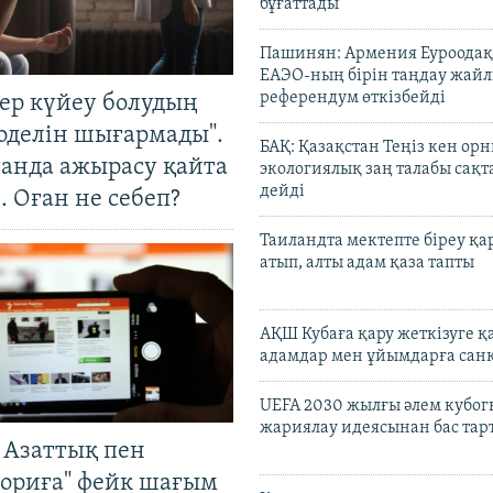
бұғаттады
Пашинян: Армения Еуроодақ
ЕАЭО-ның бірін таңдау жай
референдум өткізбейді
тер күйеу болудың
оделін шығармады".
БАҚ: Қазақстан Теңіз кен ор
танда ажырасу қайта
экологиялық заң талабы сақ
дейді
. Оған не себеп?
Таиландта мектепте біреу қа
атып, алты адам қаза тапты
АҚШ Кубаға қару жеткізуге қ
адамдар мен ұйымдарға сан
UEFA 2030 жылғы әлем кубог
жариялау идеясынан бас та
 Азаттық пен
ориға" фейк шағым