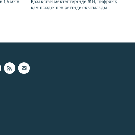
 1,5 мың
Қазақстан мектептерінде ЖИ, цифрлық
қауіпсіздік пән ретінде оқытылады