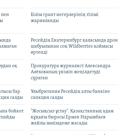
 пен
Білім грант иегерлерінің тізімі
лы
жарияланды
нында
Ресейдің Екатеринбург қаласында дрон
талмаған
шабуылынан соң Wildberries қоймасы
өртенді
рудан оқ
Прокуратура журналист Александра
Алёхованың үкімін жеңілдетуді
сұраған
атысы бар
Ұлыбритания Ресейдің алты банкіне
кция салды
санкция салды
ына бойкот
"Жосықсыз ұстау". Қазақстанның адам
ртпайды
құқығы бюросы Ермек Нарымбаев
жайлы мәлімдеме жасады