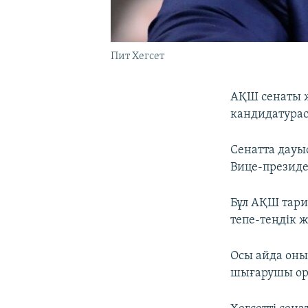
Пит Хегсет
АҚШ сенаты ж
кандидатура
Сенатта дауыс
Вице-президен
Бұл АҚШ тари
тепе-теңдік 
Осы айда оны
шығарушы орг