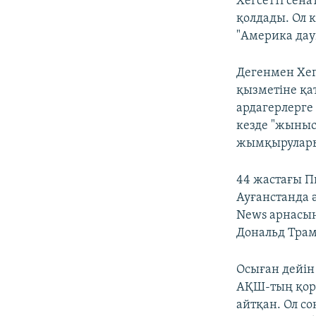
Хегсетті сен
қолдады. Ол 
"Америка дау
Дегенмен Хег
қызметіне қа
ардагерлерге
кезде "жыныс
жымқырулары"
44 жастағы П
Ауғанстанда 
News арнасын
Дональд Трам
Осыған дейін
АҚШ-тың қорғ
айтқан. Ол с