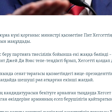
ұма күні қорғаныс министрі қызметіне Пит Хегсетті
сын мақұлдады.
 беру партияға тиесілілік бойынша екі жаққа бөлінді – 
т Джей Ди Вэнс тепе-теңдікті бұзып, Хегсетті қолдап 
хында сенат төрағасы қызметіндегі вице-президентті
жағдайда шешуші рөл атқарған екінші жағдай.
ң кандидатурасын бекітуге арналған тыңдауда Хегсет
ан өкілдеріне армияның есеп берушілігін қайтараты