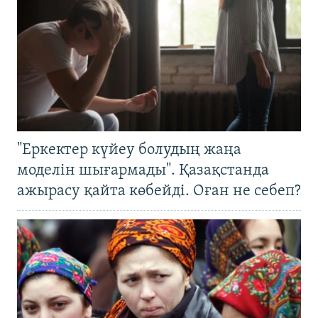
"Еркектер күйеу болудың жаңа
моделін шығармады". Қазақстанда
ажырасу қайта көбейді. Оған не себеп?