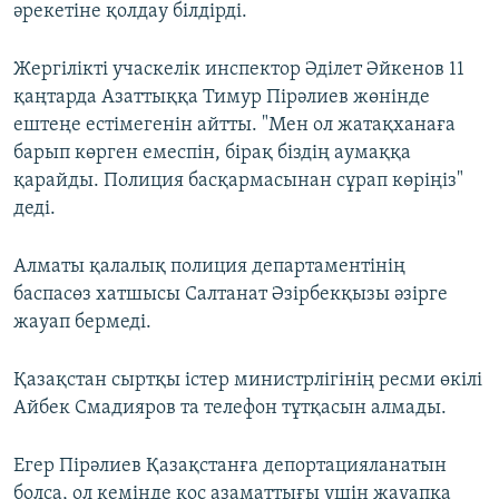
әрекетіне қолдау білдірді.
Жергілікті учаскелік инспектор Әділет Әйкенов 11
қаңтарда Азаттыққа Тимур Пірәлиев жөнінде
ештеңе естімегенін айтты. "Мен ол жатақханаға
барып көрген емеспін, бірақ біздің аумаққа
қарайды. Полиция басқармасынан сұрап көріңіз"
деді.
Алматы қалалық полиция департаментінің
баспасөз хатшысы Салтанат Әзірбекқызы әзірге
жауап бермеді.
Қазақстан сыртқы істер министрлігінің ресми өкілі
Айбек Смадияров та телефон тұтқасын алмады.
Егер Пірәлиев Қазақстанға депортацияланатын
болса, ол кемінде қос азаматтығы үшін жауапқа