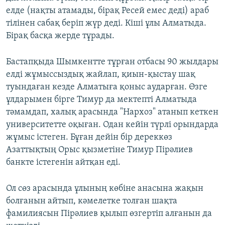
елде (нақты атамады, бірақ Ресей емес деді) араб
тілінен сабақ беріп жүр деді. Кіші ұлы Алматыда.
Бірақ басқа жерде тұрады.
Бастапқыда Шымкентте тұрған отбасы 90 жылдары
елді жұмыссыздық жайлап, қиын-қыстау шақ
туындаған кезде Алматыға қоныс аударған. Өзге
ұлдарымен бірге Тимур да мектепті Алматыда
тәмамдап, халық арасында "Нархоз" атанып кеткен
университетте оқыған. Одан кейін түрлі орындарда
жұмыс істеген. Бұған дейін бір дереккөз
Азаттықтың Орыс қызметіне Тимур Пірәлиев
банкте істегенін айтқан еді.
Ол сөз арасында ұлының көбіне анасына жақын
болғанын айтып, кәмелетке толған шақта
фамилиясын Пірәлиев қылып өзгертіп алғанын да