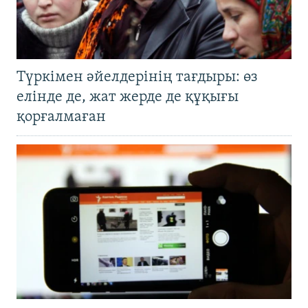
Түркімен әйелдерінің тағдыры: өз
елінде де, жат жерде де құқығы
қорғалмаған