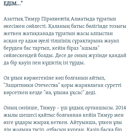
ЕДІМ..."
Азаттық Тимур Пірәлиевтің Алматыда тұратын
әкесімен сөйлесті. Қаланың батыс бөлігінде тозығы
жеткен жатақханада тұратын жасы алпыстан
асқан ер адам әуелі тілшінің сұрақтарына жауап
беруден бас тартып, кейін біраз "ашыла"
сөйлескендей болды. Десе де оның жүзінде қандай
да бір қауіп пен күдіктің ізі тұрды.
Ол ұлын көрмегеніне көп болғанын айтып,
"Защитники Отечества" қоры жариялаған суретті
көрсеткен кезде "иә, ұлыма ұқсас" деді.
Оның сөзінше, Тимур – үш ұлдың ортаншысы. 2014
жылы шешесі қайтыс болғаннан кейін Тимур мен
өзге ұлдары жырақ кеткен. Айтуынша, үлкен ұлы
дін жолына түсіп, отбасын құрған. Қазір басқа бір