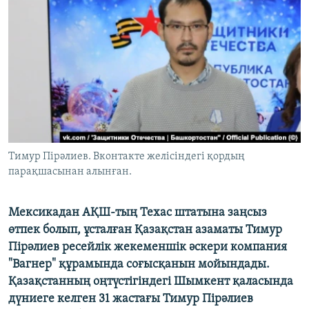
ЖАЗЫЛЫҢЫЗ
Басқа тілдерде
Тимур Пірәлиев. Вконтакте желісіндегі қордың
парақшасынан алынған.
Мексикадан АҚШ-тың Техас штатына заңсыз
өтпек болып, ұсталған Қазақстан азаматы Тимур
Пірәлиев ресейлік жекеменшік әскери компания
"Вагнер" құрамында соғысқанын мойындады.
Қазақстанның оңтүстігіндегі Шымкент қаласында
дүниеге келген 31 жастағы Тимур Пірәлиев