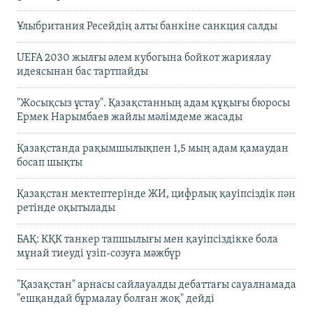
Ұлыбритания Ресейдің алты банкіне санкция салды
UEFA 2030 жылғы әлем кубогына бойкот жариялау
идеясынан бас тартпайды
"Жосықсыз ұстау". Қазақстанның адам құқығы бюросы
Ермек Нарымбаев жайлы мәлімдеме жасады
Қазақстанда рақымшылықпен 1,5 мың адам қамаудан
босап шықты
Қазақстан мектептерінде ЖИ, цифрлық қауіпсіздік пән
ретінде оқытылады
БАҚ: КҚК танкер тапшылығы мен қауіпсіздікке бола
мұнай тиеуді үзіп-созуға мәжбүр
"Қазақстан" арнасы сайлауалды дебаттағы сауалнамада
"ешқандай бұрмалау болған жоқ" дейді