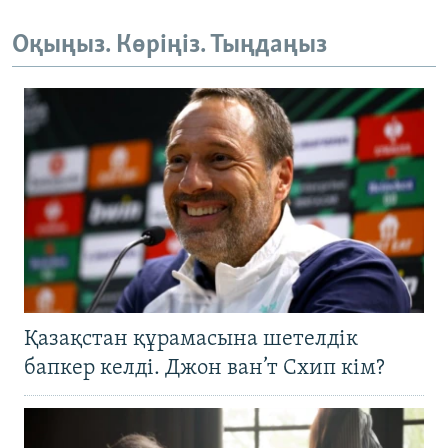
Оқыңыз. Көріңіз. Тыңдаңыз
Қазақстан құрамасына шетелдік
бапкер келді. Джон ван’т Схип кім?