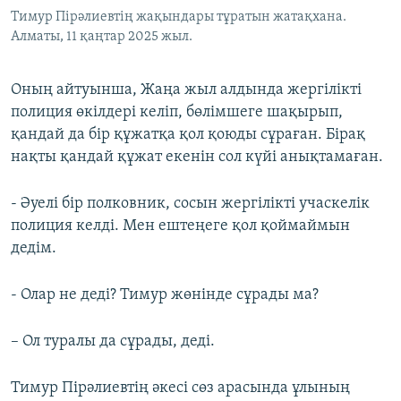
Тимур Пірәлиевтің жақындары тұратын жатақхана.
Алматы, 11 қаңтар 2025 жыл.
Оның айтуынша, Жаңа жыл алдында жергілікті
полиция өкілдері келіп, бөлімшеге шақырып,
қандай да бір құжатқа қол қоюды сұраған. Бірақ
нақты қандай құжат екенін сол күйі анықтамаған.
- Әуелі бір полковник, сосын жергілікті учаскелік
полиция келді. Мен ештеңеге қол қоймаймын
дедім.
- Олар не деді? Тимур жөнінде сұрады ма?
– Ол туралы да сұрады, деді.
Тимур Пірәлиевтің әкесі сөз арасында ұлының