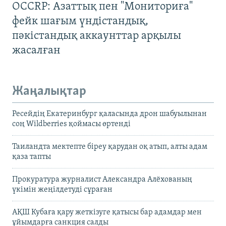
OCCRP: Азаттық пен "Мониториға"
фейк шағым үндістандық,
пәкістандық аккаунттар арқылы
жасалған
Жаңалықтар
Ресейдің Екатеринбург қаласында дрон шабуылынан
соң Wildberries қоймасы өртенді
Таиландта мектепте біреу қарудан оқ атып, алты адам
қаза тапты
Прокуратура журналист Александра Алёхованың
үкімін жеңілдетуді сұраған
АҚШ Кубаға қару жеткізуге қатысы бар адамдар мен
ұйымдарға санкция салды