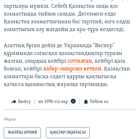
тартылуы мүмкін. Себебі Қазақстан заңы қос
азаматтыққа тыйым салады. Дегенмен елде
Қазақстан азаматтығынан бас тартпай, өзге елдің
азамттығын алу жағдайы да ара-тұра кездеседі.
Азаттық бұған дейін де Украинада "Вагнер"
құрамында соғысқан қазақстандықтар туралы
жазған, олардың кейбірі
сотталған
, кейбірі қаза
болған, кейбірі
хабар-ошарсыз кеткен.
Қазақстан
азаматтары басқа елдегі қарулы қақтығысқа
қатысса қылмыстық жауапқа тартылады.
Бөлісу
VPN-сіз оқу
Follow us
Айдар
ЖАЛПЫ АРХИВ
ҚАҢТАР ОҚИҒАСЫ