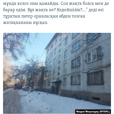
мұнда келсе оны қамайды. Сол жақта болса мен де
барар едім. Бұл жақта не? Кедейшілік?..." деді өзі
тұратын пәтер орналасқан әбден тозған
жатақхананы нұсқап.