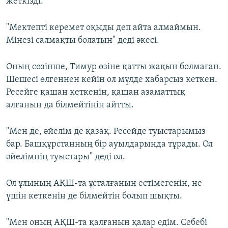
жеткізді.
"Мектепті керемет оқыды деп айта алмаймын.
Мінезі салмақты болатын" деді әкесі.
Оның сөзінше, Тимур өзіне қатты жақын болмаған.
Шешесі өлгеннен кейін ол мүлде хабарсыз кеткен.
Ресейге қашан кеткенін, қашан азаматтық
алғанын да білмейтінін айтты.
"Мен де, әйелім де қазақ. Ресейде туыстарымыз
бар. Башқұрстанның бір ауылдарында тұрады. Ол
әйелімнің туыстары" деді ол.
Ол ұлының АҚШ-та ұсталғанын естімегенін, не
үшін кеткенін де білмейтін болып шықты.
"Мен оның АҚШ-та қалғанын қалар едім. Себебі