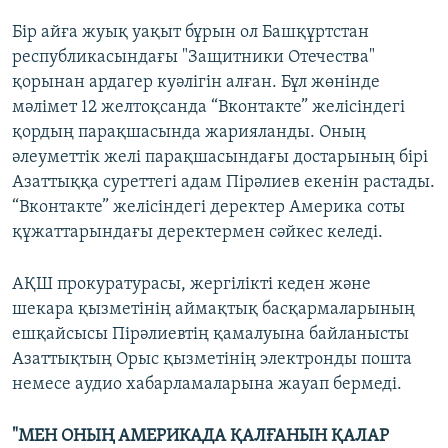
Бір айға жуық уақыт бұрын ол Башқұртстан
республикасындағы "Защитники Отечества"
қорынан ардагер куәлігін алған. Бұл жөнінде
мәлімет 12 желтоқсанда “Вконтакте” желісіндегі
қордың парақшасында жарияланды. Оның
әлеуметтік желі парақшасындағы достарының бірі
Азаттыққа суреттегі адам Пірәлиев екенін растады.
“Вконтакте” желісіндегі деректер Америка соты
құжаттарындағы деректермен сәйкес келеді.
АҚШ прокуратурасы, жергілікті кеден және
шекара қызметінің аймақтық басқармаларының
ешқайсысы Пірәлиевтің қамалуына байланысты
Азаттықтың Орыс қызметінің электронды пошта
немесе аудио хабарламаларына жауап бермеді.
"МЕН ОНЫҢ АМЕРИКАДА ҚАЛҒАНЫН ҚАЛАР