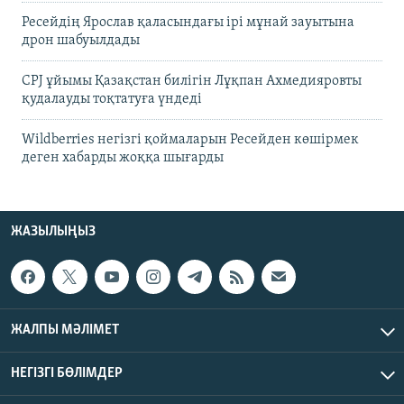
Ресейдің Ярослав қаласындағы ірі мұнай зауытына
дрон шабуылдады
CPJ ұйымы Қазақстан билігін Лұқпан Ахмедияровты
қудалауды тоқтатуға үндеді
Wildberries негізгі қоймаларын Ресейден көшірмек
деген хабарды жоққа шығарды
ЖАЗЫЛЫҢЫЗ
ЖАЛПЫ МӘЛІМЕТ
НЕГІЗГІ БӨЛІМДЕР