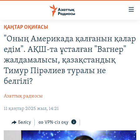
Accessibility
links
Skip
ҚАҢТАР ОҚИҒАСЫ
to
ЖАҢАЛЫҚТАР
"Оның Америкада қалғанын қалар
main
САЯСАТ
content
едім". АҚШ-та ұсталған "Вагнер"
AZATTYQTV
Skip
жалдамалысы, қазақстандық
to
ҚАҢТАР ОҚИҒАСЫ
Тимур Пірәлиев туралы не
main
АДАМ ҚҰҚЫҚТАРЫ
Navigation
белгілі?
Skip
ӘЛЕУМЕТ
to
Азаттық радиосы
ӘЛЕМ
Search
11 қаңтар 2025 жыл, 14:21
АРНАЙЫ ЖОБАЛАР
Бөлісу
VPN-сіз оқу
Русский