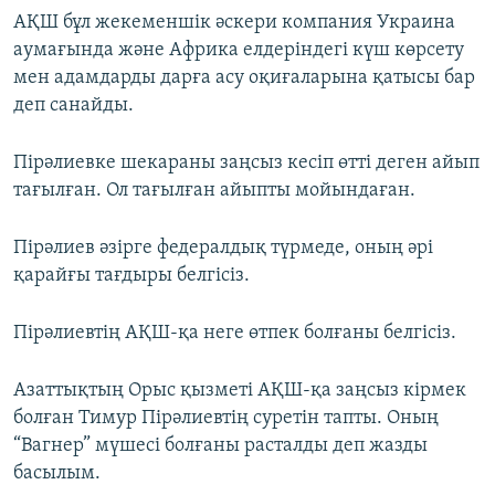
АҚШ бұл жекеменшік әскери компания Украина
аумағында және Африка елдеріндегі күш көрсету
мен адамдарды дарға асу оқиғаларына қатысы бар
деп санайды.
Пірәлиевке шекараны заңсыз кесіп өтті деген айып
тағылған. Ол тағылған айыпты мойындаған.
Пірәлиев әзірге федералдық түрмеде, оның әрі
қарайғы тағдыры белгісіз.
Пірәлиевтің АҚШ-қа неге өтпек болғаны белгісіз.
Азаттықтың Орыс қызметі АҚШ-қа заңсыз кірмек
болған Тимур Пірәлиевтің суретін тапты. Оның
“Вагнер” мүшесі болғаны расталды деп жазды
басылым.