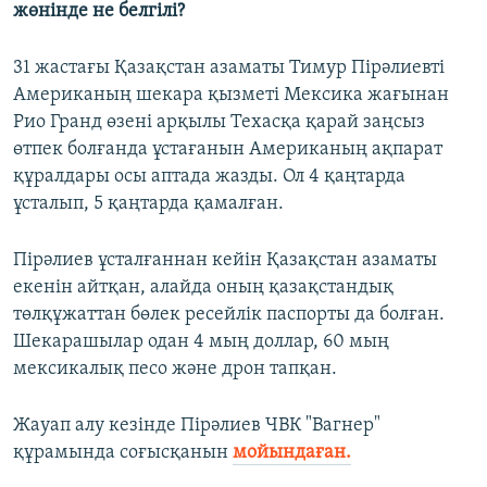
жөнінде не белгілі?
31 жастағы Қазақстан азаматы Тимур Пірәлиевті
Американың шекара қызметі Мексика жағынан
Рио Гранд өзені арқылы Техасқа қарай заңсыз
өтпек болғанда ұстағанын Американың ақпарат
құралдары осы аптада жазды. Ол 4 қаңтарда
ұсталып, 5 қаңтарда қамалған.
Пірәлиев ұсталғаннан кейін Қазақстан азаматы
екенін айтқан, алайда оның қазақстандық
төлқұжаттан бөлек ресейлік паспорты да болған.
Шекарашылар одан 4 мың доллар, 60 мың
мексикалық песо және дрон тапқан.
Жауап алу кезінде Пірәлиев ЧВК "Вагнер"
құрамында соғысқанын
мойындаған.