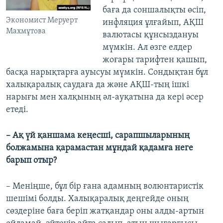
баға да соншалықты өсіп,
Экономист Меруерт
инфляция ұлғайып, АҚШ
Махмұтова
валютасы құнсыздануы
мүмкін. Ал өзге елдер
жоғары тарифтен қашып,
басқа нарықтарға ауысуы мүмкін. Сондықтан бұл
халықаралық саудаға да және АҚШ-тың ішкі
нарығы мен халқының әл-ауқатына да кері әсер
етеді.
– Ақ үй қаншама кеңесші, сарапшыларының
болжамына қарамастан мұндай қадамға неге
барып отыр?
– Меніңше, бұл бір ғана адамның волюнтаристік
шешімі болды. Халықаралық деңгейде оның
сөздеріне баға беріп жатқандар оны алды-артын