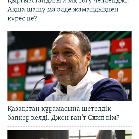
Қырғызстандағы арақ төгу челленджі:
Ақша шашу ма әлде жамандықпен
күрес пе?
Қазақстан құрамасына шетелдік
бапкер келді. Джон ван’т Схип кім?