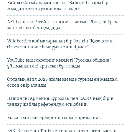
Қайрат Сатыбалдыға тиесілі "Байсат" базары бір
жылдан кейін аукционда сатылды
АҚШ сенаты Ресейге санкция салатын "Линдси Грэм
заң жобасын" мақұлдады
Wildberries қоймаларының бір бөлігін "Қазақстан,
Өзбекстан және Беларуське көшірмек"
YouTube видеохостинг қызметі "Русская община"
ұйымының екі арнасын бұғаттады
Орталық Азия 2025 жылы әлемде туризм ең жылдам
өскен өңір атанды
Пашинян: Армения Еуроодақ пен ЕАЭО-ның бірін
таңдау жайлы референдум өткізбейді
Білім грант иегерлерінің тізімі жарияланды
БАҚ: Қазақстан Теңіз кен орнында экологиялық заң