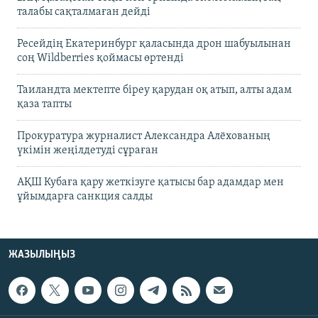
талабы сақталмаған дейді
Ресейдің Екатеринбург қаласында дрон шабуылынан
соң Wildberries қоймасы өртенді
Таиландта мектепте біреу қарудан оқ атып, алты адам
қаза тапты
Прокуратура журналист Александра Алёхованың
үкімін жеңілдетуді сұраған
АҚШ Кубаға қару жеткізуге қатысы бар адамдар мен
ұйымдарға санкция салды
ЖАЗЫЛЫҢЫЗ