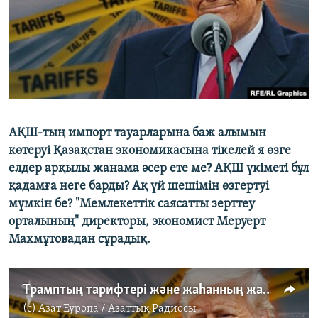
ЖАЗЫЛЫҢЫЗ
Басқа тілдерде
АҚШ-тың импорт тауарларына баж алымын
көтеруі Қазақстан экономикасына тікелей я өзге
елдер арқылы жанама әсер ете ме? АҚШ үкіметі бұл
қадамға неге барды? Ақ үй шешімін өзгертуі
мүмкін бе? "Мемлекеттік саясатты зерттеу
орталының" директоры, экономист Меруерт
Махмұтовадан сұрадық.
Трамптың тарифтері және жаһанның жауабы
(c)
Азат Еуропа / Азаттық Радиосы