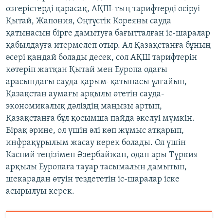
өзгерістерді қарасақ, АҚШ-тың тарифтерді өсіруі
Қытай, Жапония, Оңтүстік Кореяны сауда
қатынасын бірге дамытуға бағытталған іс-шаралар
қабылдауға итермелеп отыр. Ал Қазақстанға бұның
әсері қандай болады десек, сол АҚШ тарифтерін
көтеріп жатқан Қытай мен Еуропа одағы
арасындағы сауда қарым-қатынасы ұлғайып,
Қазақстан аумағы арқылы өтетін сауда-
экономикалық дәліздің маңызы артып,
Қазақстанға бұл қосымша пайда әкелуі мүмкін.
Бірақ әрине, ол үшін әлі көп жұмыс атқарып,
инфрақұрылым жасау керек болады. Ол үшін
Каспий теңізімен Әзербайжан, одан ары Түркия
арқылы Еуропаға тауар тасымалын дамытып,
шекарадан өтуін тездететін іс-шаралар іске
асырылуы керек.