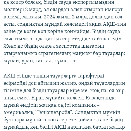
қа келер болсақ, біздің сауда экспортымыздың
мөлшері 2 млрд, ал олардан алып отырған импорт
көлемі, мысалы, 2024 жылы 2 млрд доллардан сәл
асты, сондықтан мұндай көлемдегі ақша АҚШ-тың
өзіне де көзге көп көріне қоймайды. Біздің сауда
саясатымызға да қатты әсер етеді деп айтпас едім.
Және де біздің оларға экспортқа шығарып
отырғанымыз стратегиялық маңызы бар тауарлар:
мұнай, уран, тантал, күміс, т.т.
АҚШ өзінде тапшы тауарларға тарифтерді
өсірмейді деп айтылып жатыр, ондай тауарлардың
тізіміне дәл біздің тауарлар кіре ме, жоқ па, ол әзір
анық емес. Бірақ мұнайға келсек, Қазақстанда
мұнай өндіріп жатқан ең ірі компания –
америкалық "Теңізшевройл". Сондықтан мүмкін
бұл шара мұнайға көп әсер ете қоймас және біздің
мұнайдың көп бөлігі АҚШ нарығына барып жатыр