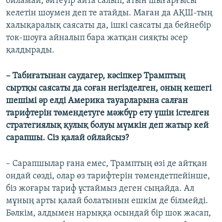
ойламай, әйтеуір айта салып, атын шығарғысы
келетін шоумен деп те атайды. Маған да АҚШ-тың
халықаралық саясаты да, ішкі саясаты да бейнебір
ток-шоуға айналып бара жатқан сияқты әсер
қалдырады.
– Табиғатынан саудагер, кәсіпкер Трамптың
сыртқы саясаты да соған негізделген, оның кешегі
шешімі әр елді Америка тауарларына салған
тарифтерін төмендетуге мәжбүр ету үшін істелген
стратегиялық қулық болуы мүмкін деп жатыр кей
сарапшы. Сіз қалай ойлайсыз?
– Сарапшылар ғана емес, Трамптың өзі де айтқан
ондай сөзді, олар өз тарифтерін төмендетпейінше,
біз жоғары тариф ұстаймыз деген сыңайда. Ал
мұның арты қалай болатынын ешкім де білмейді.
Бәлкім, алдымен нарыққа осындай бір шок жасап,