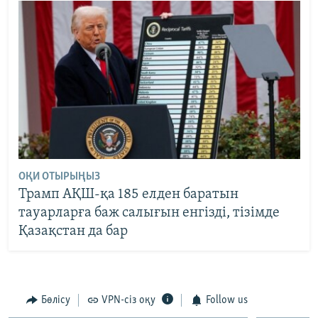
ОҚИ ОТЫРЫҢЫЗ
Трамп АҚШ-қа 185 елден баратын
тауарларға баж салығын енгізді, тізімде
Қазақстан да бар
Бөлісу
VPN-сіз оқу
Follow us