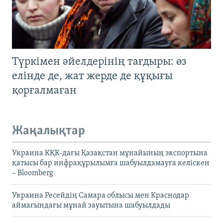
Түркімен әйелдерінің тағдыры: өз
елінде де, жат жерде де құқығы
қорғалмаған
Жаңалықтар
Украина КҚК-дағы Қазақстан мұнайының экспортына
қатысы бар инфрақұрылымға шабуылдамауға келіскен
– Bloomberg
Украина Ресейдің Самара облысы мен Краснодар
аймағындағы мұнай зауытына шабуылдады