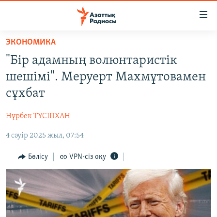
Accessibility
links
Skip
ЭКОНОМИКА
to
ЖАҢАЛЫҚТАР
"Бір адамның волюнтаристік
main
САЯСАТ
content
шешімі". Меруерт Махмұтовамен
AZATTYQTV
Skip
сұхбат
to
ҚАҢТАР ОҚИҒАСЫ
main
Нұрбек ТҮСІПХАН
АДАМ ҚҰҚЫҚТАРЫ
Navigation
Skip
4 сәуір 2025 жыл, 07:54
ӘЛЕУМЕТ
to
ӘЛЕМ
Бөлісу
VPN-сіз оқу
Search
АРНАЙЫ ЖОБАЛАР
Русский