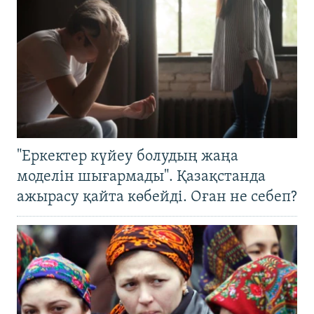
"Еркектер күйеу болудың жаңа
моделін шығармады". Қазақстанда
ажырасу қайта көбейді. Оған не себеп?