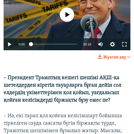
No media source currently available
Auto
0:00
30:16
240p
Жүктеп алу
360p
Auto
240p
360p
480p
480p
– Президент Трамптың кешегі шешімі АҚШ-қа
шетелдерден кіретін тауарларға бұған дейін сол
720p
720p
1080p
елдердің үкіметтерімен қол қойып, уағдаласып
1080p
қойған келісімдерді біржақты бұзу емес пе?
– Иә, екі тарап қол қойған келісімшарт бойынша
тіркелген сауда саясаты бүгін біржақты түрде,
Трамптың шешімімен бұзылып жатыр. Мысалы,