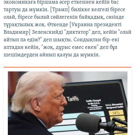
экономикаға біршама әсер еткеннен кейін бас
тартуы да мүмкін. [Трамп] билікке келгелі біресе
олай, біресе былай сөйлегенін байқадық, сөзінде
тұрақтылық жоқ. Өткенде [Украина президенті
Владимир] Зеленскийді "диктатор" деп, кейін "олай
айтып па едім?" деп шықты. Сондықтан бір-екі
аптадан кейін, "жоқ, дұрыс емес екен" деп бұл
шешімдерден айнып қалуы да мүмкін.