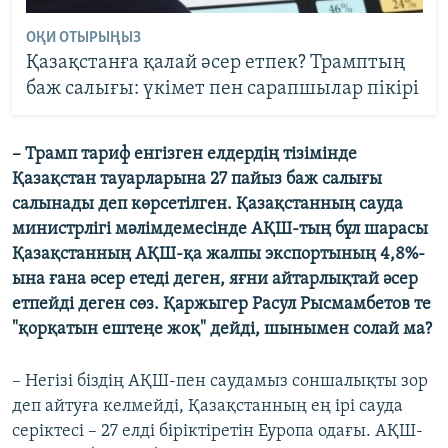
ОҚИ ОТЫРЫҢЫЗ
Қазақстанға қалай әсер етпек? Трамптың
баж салығы: үкімет пен сарапшылар пікірі
– Трамп тариф енгізген елдердің тізімінде
Қазақстан тауарларына 27 пайыз баж салығы
салынады деп көрсетілген. Қазақстанның сауда
министрлігі мәлімдемесінде АҚШ-тың бұл шарасы
Қазақстанның АҚШ-қа жалпы экспортының 4,8%-
ына ғана әсер етеді деген, яғни айтарлықтай әсер
етпейді деген сөз. Қаржыгер Расул Рысмамбетов те
"қорқатын ештеңе жоқ" дейді, шынымен солай ма?
– Негізі біздің АҚШ-пен саудамыз соншалықты зор
деп айтуға келмейді, Қазақстанның ең ірі сауда
серіктесі – 27 елді біріктіретін Еуропа одағы. АҚШ-