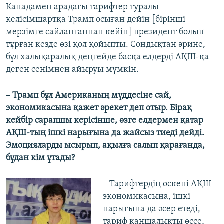
Канадамен арадағы тарифтер туралы
келісімшартқа Трамп осыған дейін [бірінші
мерзімге сайланғаннан кейін] президент болып
тұрған кезде өзі қол қойыпты. Сондықтан әрине,
бұл халықаралық деңгейде басқа елдерді АҚШ-қа
деген сенімнен айыруы мүмкін.
– Трамп бұл Американың мүддесіне сай,
экономикасына қажет әрекет деп отыр. Бірақ
кейбір сарапшы керісінше, өзге елдермен қатар
АҚШ-тың ішкі нарығына да жайсыз тиеді дейді.
Эмоцияларды ысырып, ақылға салып қарағанда,
бұдан кім ұтады?
– Тарифтердің өскені АҚШ
экономикасына, ішкі
нарығына да әсер етеді,
тариф қаншалықты өссе,