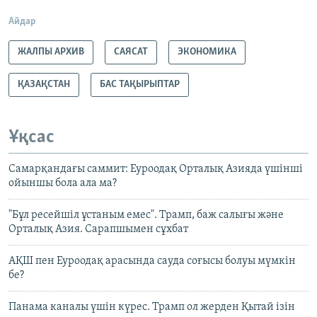
Айдар
ЖАЛПЫ АРХИВ
САЯСАТ
ЭКОНОМИКА
ҚАЗАҚСТАН
БАС ТАҚЫРЫПТАР
Ұқсас
Самарқандағы саммит: Еуроодақ Орталық Азияда үшінші
ойыншы бола ала ма?
"Бұл ресейшіл ұстаным емес". Трамп, баж салығы және
Орталық Азия. Сарапшымен сұхбат
АҚШ пен Еуроодақ арасында сауда соғысы болуы мүмкін
бе?
Панама каналы үшін күрес. Трамп ол жерден Қытай ізін