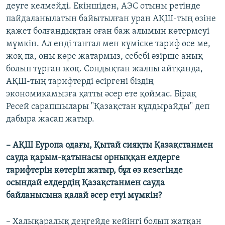
деуге келмейді. Екіншіден, АЭС отыны ретінде
пайдаланылатын байытылған уран АҚШ-тың өзіне
қажет болғандықтан оған баж алымын көтермеуі
мүмкін. Ал енді тантал мен күміске тариф өсе ме,
жоқ па, оны көре жатармыз, себебі әзірше анық
болып тұрған жоқ. Сондықтан жалпы айтқанда,
АҚШ-тың тарифтерді өсіргені біздің
экономикамызға қатты әсер ете қоймас. Бірақ
Ресей сарапшылары "Қазақстан құлдырайды" деп
дабыра жасап жатыр.
– АҚШ Еуропа одағы, Қытай сияқты Қазақстанмен
сауда қарым-қатынасы орныққан елдерге
тарифтерін көтеріп жатыр, бұл өз кезегінде
осындай елдердің Қазақстанмен сауда
байланысына қалай әсер етуі мүмкін?
– Халықаралық деңгейде кейінгі болып жатқан