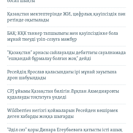
босап шықты
Қазақстан мектептерінде ЖИ, цифрлық қауіпсіздік пән
ретінде оқытылады
БАҚ: КҚК танкер тапшылығы мен қауіпсіздікке бола
мұнай тиеуді үзіп-созуға мәжбүр
"Қазақстан" арнасы сайлауалды дебаттағы сауалнамада
"ешқандай бұрмалау болған жоқ" дейді
Ресейдің Ярослав қаласындағы ірі мұнай зауытына
дрон шабуылдады
CPJ ұйымы Қазақстан билігін Лұқпан Ахмедияровты
қудалауды тоқтатуға үндеді
Wildberries негізгі қоймаларын Ресейден көшірмек
деген хабарды жоққа шығарды
"Әділ сөз" қоры Динара Егеубаеваға қатысты істі ашық