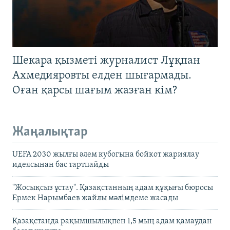
Шекара қызметі журналист Лұқпан
Ахмедияровты елден шығармады.
Оған қарсы шағым жазған кім?
Жаңалықтар
UEFA 2030 жылғы әлем кубогына бойкот жариялау
идеясынан бас тартпайды
"Жосықсыз ұстау". Қазақстанның адам құқығы бюросы
Ермек Нарымбаев жайлы мәлімдеме жасады
Қазақстанда рақымшылықпен 1,5 мың адам қамаудан