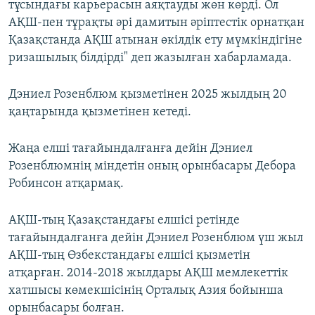
тұсындағы карьерасын аяқтауды жөн көрді. Ол
АҚШ-пен тұрақты әрі дамитын әріптестік орнатқан
Қазақстанда АҚШ атынан өкілдік ету мүмкіндігіне
ризашылық білдірді" деп жазылған хабарламада.
Дэниел Розенблюм қызметінен 2025 жылдың 20
қаңтарында қызметінен кетеді.
Жаңа елші тағайындалғанға дейін Дэниел
Розенблюмнің міндетін оның орынбасары Дебора
Робинсон атқармақ.
АҚШ-тың Қазақстандағы елшісі ретінде
тағайындалғанға дейін Дэниел Розенблюм үш жыл
АҚШ-тың Өзбекстандағы елшісі қызметін
атқарған. 2014-2018 жылдары АҚШ мемлекеттік
хатшысы көмекшісінің Орталық Азия бойынша
орынбасары болған.