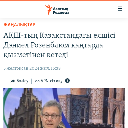
Accessibility
links
Skip
ЖАҢАЛЫҚТАР
to
ЖАҢАЛЫҚТАР
АҚШ-тың Қазақстандағы елшісі
main
САЯСАТ
content
Дэниел Розенблюм қаңтарда
AZATTYQTV
Skip
қызметінен кетеді
to
ҚАҢТАР ОҚИҒАСЫ
main
5 желтоқсан 2024 жыл, 15:38
АДАМ ҚҰҚЫҚТАРЫ
Navigation
Skip
Бөлісу
VPN-сіз оқу
ӘЛЕУМЕТ
to
ӘЛЕМ
Search
АРНАЙЫ ЖОБАЛАР
Русский