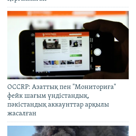
OCCRP: Азаттық пен "Мониториға"
фейк шағым үндістандық,
пәкістандық аккаунттар арқылы
жасалған