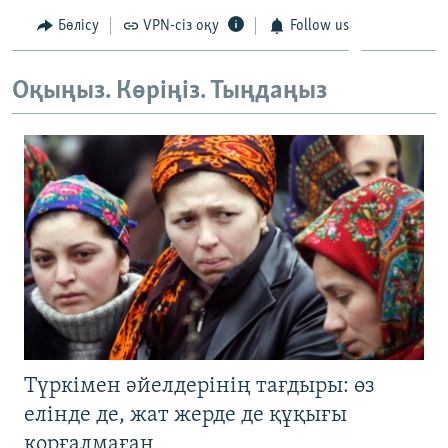
Бөлісу
VPN-сіз оқу
Follow us
Оқыңыз. Көріңіз. Тыңдаңыз
Түркімен әйелдерінің тағдыры: өз
елінде де, жат жерде де құқығы
қорғалмаған