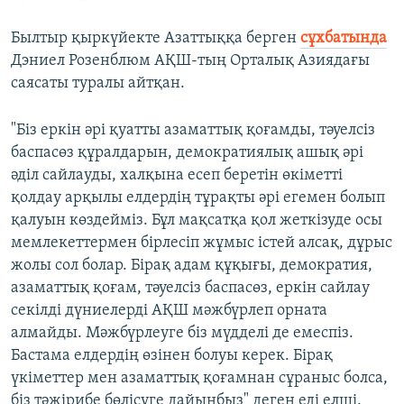
Былтыр қыркүйекте Азаттыққа берген
сұхбатында
Дэниел Розенблюм АҚШ-тың Орталық Азиядағы
саясаты туралы айтқан.
"Біз еркін әрі қуатты азаматтық қоғамды, тәуелсіз
баспасөз құралдарын, демократиялық ашық әрі
әділ сайлауды, халқына есеп беретін өкіметті
қолдау арқылы елдердің тұрақты әрі егемен болып
қалуын көздейміз. Бұл мақсатқа қол жеткізуде осы
мемлекеттермен бірлесіп жұмыс істей алсақ, дұрыс
жолы сол болар. Бірақ адам құқығы, демократия,
азаматтық қоғам, тәуелсіз баспасөз, еркін сайлау
секілді дүниелерді АҚШ мәжбүрлеп орната
алмайды. Мәжбүрлеуге біз мүдделі де емеспіз.
Бастама елдердің өзінен болуы керек. Бірақ
үкіметтер мен азаматтық қоғамнан сұраныс болса,
біз тәжірибе бөлісуге дайынбыз" деген еді елші.