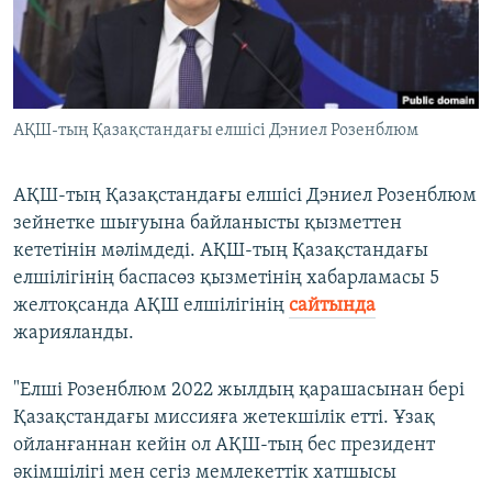
ЖАЗЫЛЫҢЫЗ
Басқа тілдерде
АҚШ-тың Қазақстандағы елшісі Дэниел Розенблюм
АҚШ-тың Қазақстандағы елшісі Дэниел Розенблюм
зейнетке шығуына байланысты қызметтен
кететінін мәлімдеді. АҚШ-тың Қазақстандағы
елшілігінің баспасөз қызметінің хабарламасы 5
желтоқсанда АҚШ елшілігінің
сайтында
жарияланды.
"Елші Розенблюм 2022 жылдың қарашасынан бері
Қазақстандағы миссияға жетекшілік етті. Ұзақ
ойланғаннан кейін ол АҚШ-тың бес президент
әкімшілігі мен сегіз мемлекеттік хатшысы