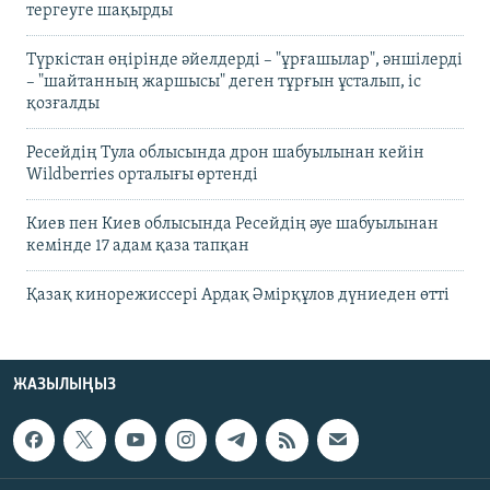
тергеуге шақырды
Түркістан өңірінде әйелдерді – "ұрғашылар", әншілерді
– "шайтанның жаршысы" деген тұрғын ұсталып, іс
қозғалды
Ресейдің Тула облысында дрон шабуылынан кейін
Wildberries орталығы өртенді
Киев пен Киев облысында Ресейдің әуе шабуылынан
кемінде 17 адам қаза тапқан
Қазақ кинорежиссері Ардақ Әмірқұлов дүниеден өтті
ЖАЗЫЛЫҢЫЗ