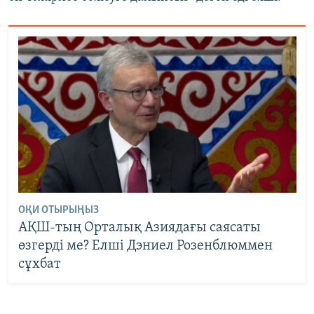
ОҚИ ОТЫРЫҢЫЗ
АҚШ-тың Орталық Азиядағы саясаты
өзгерді ме? Елші Дэниел Розенблюммен
сұхбат