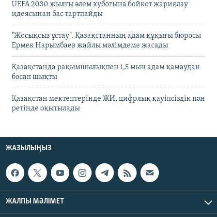
UEFA 2030 жылғы әлем кубогына бойкот жариялау
идеясынан бас тартпайды
"Жосықсыз ұстау". Қазақстанның адам құқығы бюросы
Ермек Нарымбаев жайлы мәлімдеме жасады
Қазақстанда рақымшылықпен 1,5 мың адам қамаудан
босап шықты
Қазақстан мектептерінде ЖИ, цифрлық қауіпсіздік пән
ретінде оқытылады
ЖАЗЫЛЫҢЫЗ
ЖАЛПЫ МӘЛІМЕТ