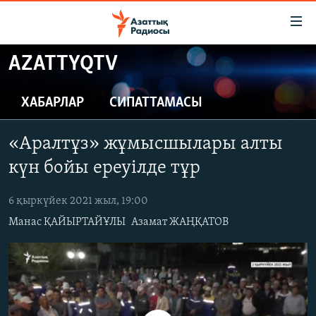
Accessibility
links
Skip
AZATTYQTV
to
ЖАҢАЛЫҚТАР
main
САЯСАТ
ХАБАРЛАР
СИПАТТАМАСЫ
content
AZATTYQTV
Skip
«Аралтұз» жұмысшылары алты
to
ҚАҢТАР ОҚИҒАСЫ
main
күн бойы ереуілде тұр
АДАМ ҚҰҚЫҚТАРЫ
Navigation
Skip
6 қыркүйек 2021 жыл, 19:00
ӘЛЕУМЕТ
to
Манас ҚАЙЫРТАЙҰЛЫ
Азамат ЖАҢҚАТОВ
ӘЛЕМ
Search
АРНАЙЫ ЖОБАЛАР
Русский