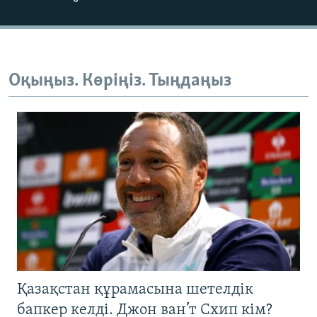
Оқыңыз. Көріңіз. Тыңдаңыз
Қазақстан құрамасына шетелдік
бапкер келді. Джон ван’т Схип кім?