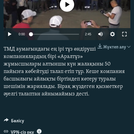
No media source currently available
ЖАЗЫЛЫҢЫЗ
Басқа тілдерде
0:00
2:45
Жүктеп алу
ТМД аумағындағы ең ірі тұз өндіруші
компаниялардың бірі «Аралтұз»
жұмысшылары алтыншы күн жалақыны 50
пайызға көбейтуді талап етіп тұр. Кеше компания
басшылығы айлықты біртіндеп көтеру туралы
шешімін жариялады. Бірақ жүздеген қызметкер
әуелгі талаптан айнымаймыз десті.
Бөлісу
VPN-сіз оқу