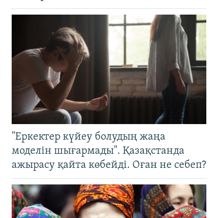
"Еркектер күйеу болудың жаңа
моделін шығармады". Қазақстанда
ажырасу қайта көбейді. Оған не себеп?