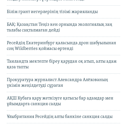
Білім грант иегерлерінің тізімі жарияланды
БАҚ: Қазақстан Теңіз кен орнында экологиялық заң
талабы сақталмаған дейді
Ресейдің Екатеринбург қаласында дрон шабуылынан
соң Wildberries қоймасы өртенді
Таиландта мектепте біреу қарудан оқ атып, алты адам
қаза тапты
Прокуратура журналист Александра Алёхованың
үкімін жеңілдетуді сұраған
АҚШ Кубаға қару жеткізуге қатысы бар адамдар мен
ұйымдарға санкция салды
Ұлыбритания Ресейдің алты банкіне санкция салды