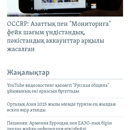
OCCRP: Азаттық пен "Мониториға"
фейк шағым үндістандық,
пәкістандық аккаунттар арқылы
жасалған
Жаңалықтар
YouTube видеохостинг қызметі "Русская община"
ұйымының екі арнасын бұғаттады
Орталық Азия 2025 жылы әлемде туризм ең жылдам
өскен өңір атанды
Пашинян: Армения Еуроодақ пен ЕАЭО-ның бірін
таңдау жайлы референдум өткізбейді