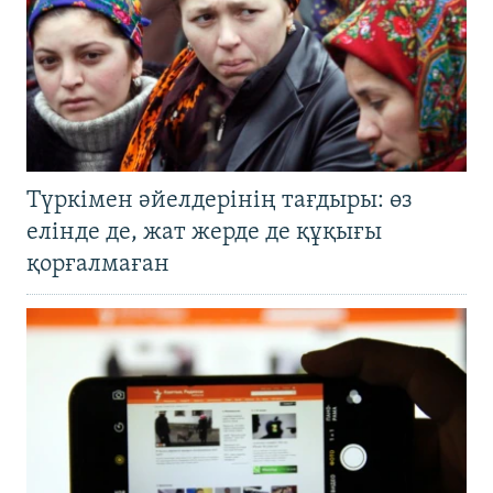
Түркімен әйелдерінің тағдыры: өз
елінде де, жат жерде де құқығы
қорғалмаған