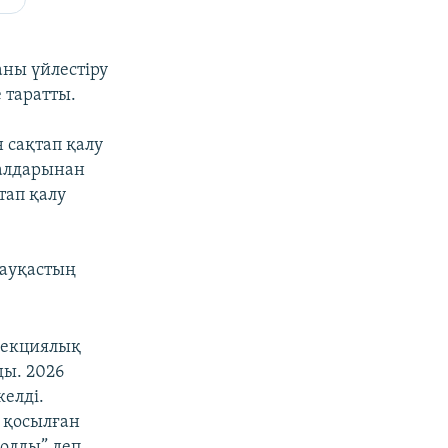
ны үйлестіру
 таратты.
 сақтап қалу
салдарынан
тап қалу
ауқастың
фекциялық
ды. 2026
келді.
 қосылған
болды” деп