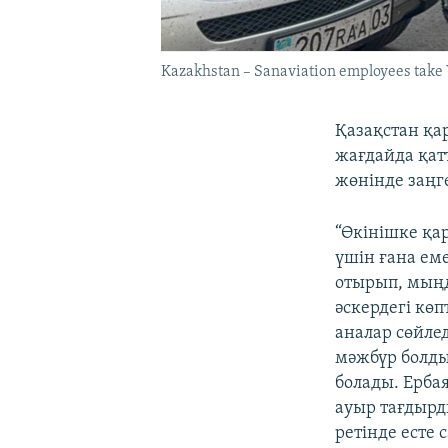
Kazakhstan – Sanaviation employees take Y
Қазақстан қа
жағдайда қат
жөнінде заңг
“Өкінішке қар
үшін ғана еме
отырып, мыңд
әскердегі көп
аналар сөйлед
мәжбүр болды.
болады. Ерба
ауыр тағдырды
ретінде есте