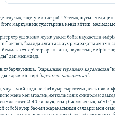
денсаулық сақтау министрлігі Ұлттық шұғыл медицина
бірге марқұмның туыстарына көңіл айтып, мәлімдеме
әрігерлер үш жылға жуық уақыт бойы науқастың өмірін
нін” айтып, “алайда алған аса ауыр жарақаттарының 
айтымсыз өзгерістер орын алып, науқастың өмірін сақ
ды” деп мәлімдеді.
ің хабарлауынша,
“қарқынды терапияға қарамастан”
н
зды көрсеткіштері
"біртіндеп нашарлаған"
.
 маусым айында негізгі ауыр сырқаттың аясында ин
епсис және көп ағзалық жеткіліксіздік синдромы дамы
ымда сағат 21:40-та науқастың биологиялық өлімі тір
лей себебі ауыр бас-ми жарақатының салдары мен оған
сында дамыған көп ағзалық жеткіліксіздік синдромы 