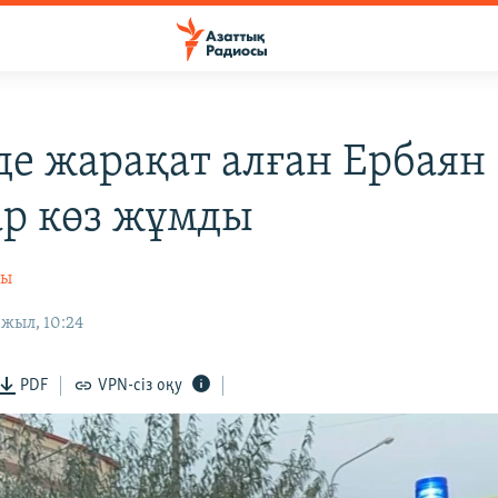
де жарақат алған Ербаян
р көз жұмды
сы
жыл, 10:24
PDF
VPN-сіз оқу