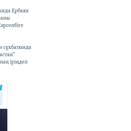
ында Ербаян
наны
әрсенбіге
н сұхбатында
астан”
ның іріңдеп