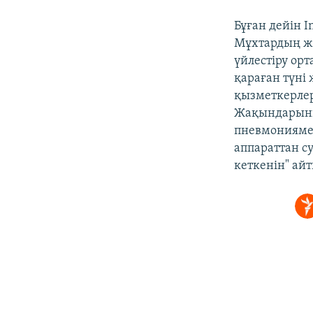
Бұған дейін 
Мұхтардың ж
үйлестіру ор
қараған түні
қызметкерлер
Жақындарыны
пневмониямен
аппараттан с
кеткенін" айт