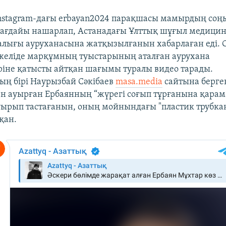
Instagram-дағы erbayan2024 парақшасы мамырдың соң
ағдайы нашарлап, Астанадағы Ұлттық шұғыл медици
талығы ауруханасына жатқызылғанын хабарлаған еді. С
 желіде марқұмның туыстарының аталған аурухана
іне қатысты айтқан шағымы туралы видео тарады.
ң бірі Наурызбай Сәкібаев
masa.media
сайтына берге
 ауырған Ербаянның “жүрегі соғып тұрғанына қарам
уырып тастағанын, оның мойнындағы "пластик трубка
қан.