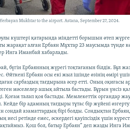
erbayan Mukhtar to the airport. Astana, September 27, 2024.
рулы күштері қатарында міндетті борышын өтеп жүрг
ты жарақат алған Ербаян Мұхтар 23 маусымда түнде к
ер Инга Иманбай хабарлады.
ай, бүгін Ербаянның жүрегі тоқтағанын білдік. Бұл жа
с. Өйткені Ербаян осы екі жыл ішінде өзінің өмірі үші
аған сарбаздың тағдырына әсер етті. Оның оқиғасы 
теген мәселелер ашық айтыла бастады. Бұрын үнсіз қал
і. Қоғам талап қоя бастады. Мемлекеттік органдар жа
 Кейде бір адамның тағдыры тұтас бір жүйені өзгерту
ян сондай азаматтардың бірі болды. Сондықтан Ербаянд
ң иесі ретінде емес, әскердегі қауіпсіздік үшін күрес
 сақтаймыз. Қош бол, батыр Ербаян” деп жазды Инга И