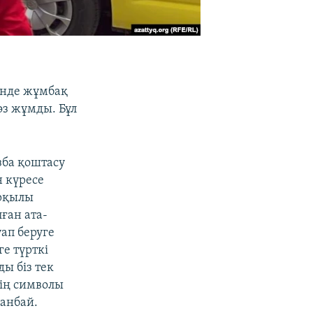
енде жұмбақ
өз жұмды. Бұл
зба қоштасу
н күресе
арқылы
ған ата-
уап беруге
ге түрткі
ы біз тек
тің символы
манбай.