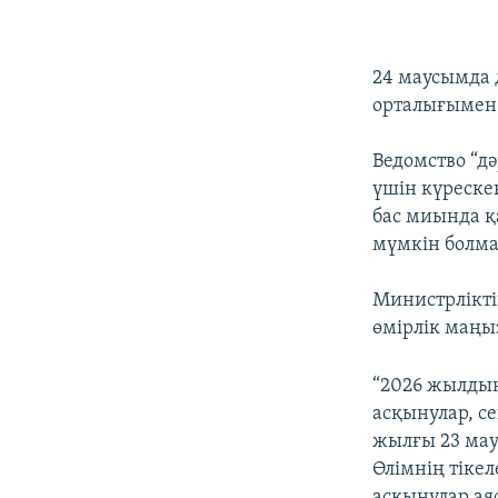
24 маусымда 
орталығымен 
Ведомство “д
үшін күреске
бас миында қ
мүмкін болма
Министрлікт
өмірлік маңы
“2026 жылдың
асқынулар, с
жылғы 23 маус
Өлімнің тіке
асқынулар ая