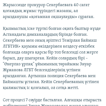
Жарыссөзде прокурор Секербаеваға 40 сағат
қоғамдық жұмыс түріндегі жазаны, ал
арызданушы «қоғамнан оқшаулауды» сұраған.
Қылмыстық іске түрткі болған оқиға былтыр күзде
Астанадағы дәмханалардың бірінде болған.
Секербаева мен оның әріптесі Темірлан Баймаш
ЛГБТИК+ қауымы өкілдерімен кездесу өткізбек
болғанда оларға қарсы бір топ белсенді сол жерге
барып, дау шығарған. Кейін солардың бірі –
"Өнерпаз ұрпақ" ұйымының төрайымы Зиуар
Жұманова ЛГБТ белсенділерінің үстінен
арызданған. Артынша полиция Секербаева мен
Баймашты ұстаған. Кейін Секербаеваның үстінен
қылмыстық іс қозғалып, ол сотқа жетті.
Сот процесі 7 сәуірде басталған. Алғашқы отырыста