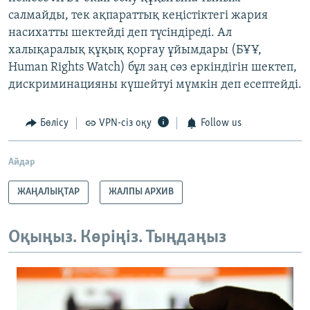
салмайды, тек ақпараттық кеңістіктегі жария
насихатты шектейді деп түсіндіреді. Ал
халықаралық құқық қорғау ұйымдары (БҰҰ,
Human Rights Watch) бұл заң сөз еркіндігін шектеп,
дискриминацияны күшейтуі мүмкін деп есептейді.
Бөлісу
VPN-сіз оқу
Follow us
Айдар
ЖАҢАЛЫҚТАР
ЖАЛПЫ АРХИВ
Оқыңыз. Көріңіз. Тыңдаңыз