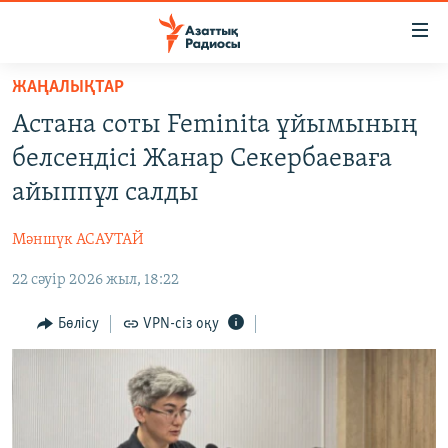
Accessibility
links
Skip
ЖАҢАЛЫҚТАР
to
ЖАҢАЛЫҚТАР
Астана соты Feminita ұйымының
main
САЯСАТ
content
белсендісі Жанар Секербаеваға
AZATTYQTV
Skip
айыппұл салды
to
ҚАҢТАР ОҚИҒАСЫ
main
Мәншүк АСАУТАЙ
АДАМ ҚҰҚЫҚТАРЫ
Navigation
Skip
22 сәуір 2026 жыл, 18:22
ӘЛЕУМЕТ
to
ӘЛЕМ
Бөлісу
VPN-сіз оқу
Search
АРНАЙЫ ЖОБАЛАР
Русский