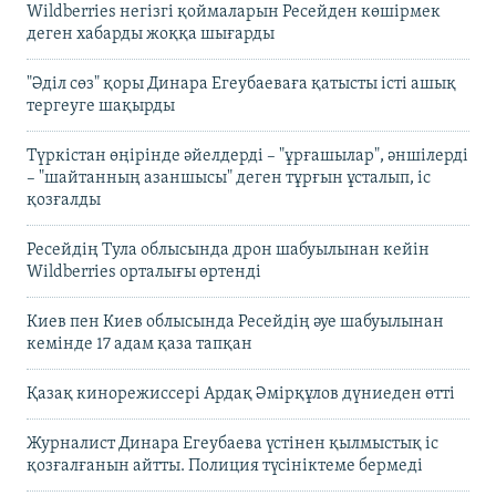
Wildberries негізгі қоймаларын Ресейден көшірмек
деген хабарды жоққа шығарды
"Әділ сөз" қоры Динара Егеубаеваға қатысты істі ашық
тергеуге шақырды
Түркістан өңірінде әйелдерді – "ұрғашылар", әншілерді
– "шайтанның азаншысы" деген тұрғын ұсталып, іс
қозғалды
Ресейдің Тула облысында дрон шабуылынан кейін
Wildberries орталығы өртенді
Киев пен Киев облысында Ресейдің әуе шабуылынан
кемінде 17 адам қаза тапқан
Қазақ кинорежиссері Ардақ Әмірқұлов дүниеден өтті
Журналист Динара Егеубаева үстінен қылмыстық іс
қозғалғанын айтты. Полиция түсініктеме бермеді