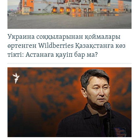
Украина соққыларынан қоймалары
өртенген Wildberries Қазақстанға көз
тікті: Астанаға қауіп бар ма?