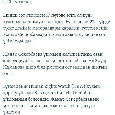
тыйым салды.
Екінші сот отырысы 17 сәуірде өтіп, ол күні
куәгерлерден жауап алынды. Бүгін, яғни 22 сәуірде
түске дейін іс матералдары қаралып, түстен кейін
Жанар Секербаевадан жауап алынды. Кешке сот
үкімі оқылды.
Жанар Секербаева үкіммен келіспейтінін, оған
апелляциялық шағым түсіретінін айтты. Ал Зиуар
Жұманова пікір білдірместен сот залынан шығып
кетті.
Бұған дейін Human Rights Watch (HRW) құқық
қорғау ұйымы Қазақстан билігін Feminita
ұйымының белсендісі Жанар Секербаеваның
үстінен қозғалған қылмыстық істі тоқтатуға
үндеген.