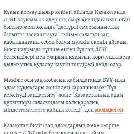
Құқық қорғаушылар кейінгі айларда Қазақстанда
ЛГБТ қауымы өкілдерінің өмірі қиындағанын, оған
былтыр желтоқсанда "дәстүрлі емес жыныстық
бағытты насихаттауға" тыйым салатын заң
қабылданғаны себеп болуы мүмкін екенін айтады.
Биыл наурызда күшіне енген бұл заң ЛГБТ
белсенділері мен олардың құқығын қорғаушыларға
қылмыстық қудалау қаупін төндіреді дейді олар.
Мәжіліс осы заң жобасын қабылдағанда БҰҰ-ның
адам құқықтары жөніндегі сарапшылары "бұл –
кемсітуді заңдастыру" және "Қазақстанның адам
құқықтары саласындағы халықаралық
міндеттемелерге қайшы келеді", деп
мәлімдеген
.
Қазақстан билігі заң адамдардың жеке өміріне
немесе ЛГБТ өкілі болу құқығына тыйым