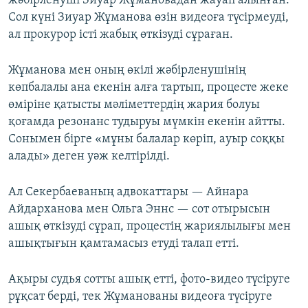
жәбірленуші Зиуар Жұмановадан жауап алынған.
Сол күні Зиуар Жұманова өзін видеоға түсірмеуді,
ал прокурор істі жабық өткізуді сұраған.
Жұманова мен оның өкілі жәбірленушінің
көпбалалы ана екенін алға тартып, процесте жеке
өміріне қатысты мәліметтердің жария болуы
қоғамда резонанс тудыруы мүмкін екенін айтты.
Сонымен бірге «мұны балалар көріп, ауыр соққы
алады» деген уәж келтірілді.
Ал Секербаеваның адвокаттары — Айнара
Айдарханова мен Ольга Эннс — сот отырысын
ашық өткізуді сұрап, процестің жариялылығы мен
ашықтығын қамтамасыз етуді талап етті.
Ақыры судья сотты ашық етті, фото-видео түсіруге
рұқсат берді, тек Жұманованы видеоға түсіруге