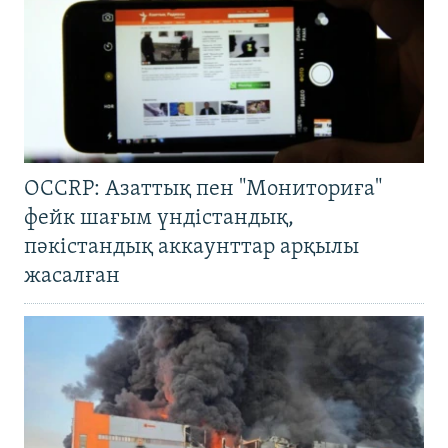
OCCRP: Азаттық пен "Мониториға"
фейк шағым үндістандық,
пәкістандық аккаунттар арқылы
жасалған