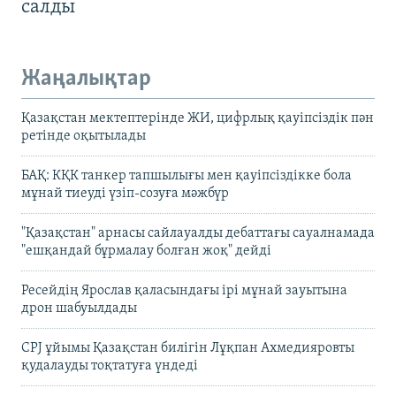
салды
Жаңалықтар
Қазақстан мектептерінде ЖИ, цифрлық қауіпсіздік пән
ретінде оқытылады
БАҚ: КҚК танкер тапшылығы мен қауіпсіздікке бола
мұнай тиеуді үзіп-созуға мәжбүр
"Қазақстан" арнасы сайлауалды дебаттағы сауалнамада
"ешқандай бұрмалау болған жоқ" дейді
Ресейдің Ярослав қаласындағы ірі мұнай зауытына
дрон шабуылдады
CPJ ұйымы Қазақстан билігін Лұқпан Ахмедияровты
қудалауды тоқтатуға үндеді