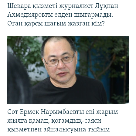
Шекара қызметі журналист Лұқпан
Ахмедияровты елден шығармады.
Оған қарсы шағым жазған кім?
Сот Ермек Нарымбаевты екі жарым
жылға қамап, қоғамдық-саяси
қызметпен айналысуына тыйым