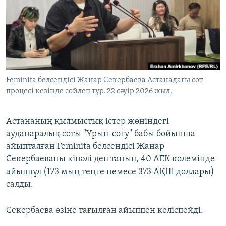
ЖАЗЫЛЫҢЫЗ
Басқа тілдерде
Feminita белсендісі Жанар Секербаева Астанадағы сот
процесі кезінде сөйлеп тұр. 22 сәуір 2026 жыл.
Астананың қылмыстық істер жөніндегі
ауданаралық соты "Ұрып-соғу" бабы бойынша
айыпталған Feminita белсендісі Жанар
Секербаеваны кінәлі деп танып, 40 АЕК көлемінде
айыппұл (173 мың теңге немесе 373 АҚШ доллары)
салды.
Секербаева өзіне тағылған айыппен келіспейді.