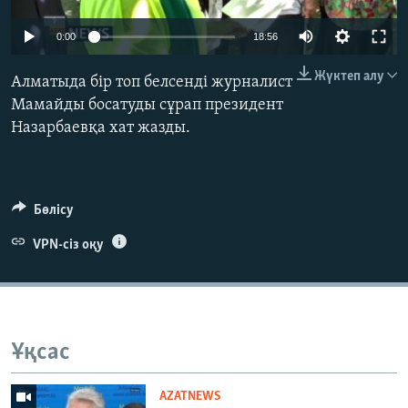
ЖАЗЫЛЫҢЫЗ
0:00
18:56
Жүктеп алу
Алматыда бір топ белсенді журналист
Басқа тілдерде
Мамайды босатуды сұрап президент
Назарбаевқа хат жазды.
Бөлісу
VPN-сіз оқу
Ұқсас
AZATNEWS