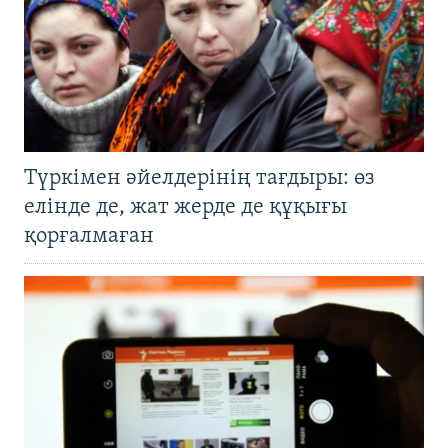
Түркімен әйелдерінің тағдыры: өз
елінде де, жат жерде де құқығы
қорғалмаған