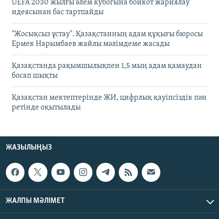
UEFA 2030 жылғы әлем кубогына бойкот жариялау
идеясынан бас тартпайды
"Жосықсыз ұстау". Қазақстанның адам құқығы бюросы
Ермек Нарымбаев жайлы мәлімдеме жасады
Қазақстанда рақымшылықпен 1,5 мың адам қамаудан
босап шықты
Қазақстан мектептерінде ЖИ, цифрлық қауіпсіздік пән
ретінде оқытылады
ЖАЗЫЛЫҢЫЗ
ЖАЛПЫ МӘЛІМЕТ