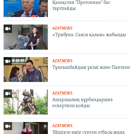
Қазақстан "Протоннан" бас
тартпайды
AZATNEWS
«Трибуна: Саяси қалам» жабылды
AZATNEWS
Тұңғышбайдың үкімі және Пантеон
AZATNEWS
Ашаршылық құрбандарына
ескерткіш қойды
AZATNEWS
Үйшікте өмір сүрген отбасы жаңа