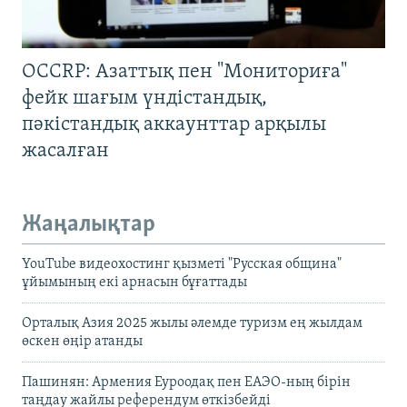
OCCRP: Азаттық пен "Мониториға"
фейк шағым үндістандық,
пәкістандық аккаунттар арқылы
жасалған
Жаңалықтар
YouTube видеохостинг қызметі "Русская община"
ұйымының екі арнасын бұғаттады
Орталық Азия 2025 жылы әлемде туризм ең жылдам
өскен өңір атанды
Пашинян: Армения Еуроодақ пен ЕАЭО-ның бірін
таңдау жайлы референдум өткізбейді