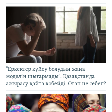
"Еркектер күйеу болудың жаңа
моделін шығармады". Қазақстанда
ажырасу қайта көбейді. Оған не себеп?