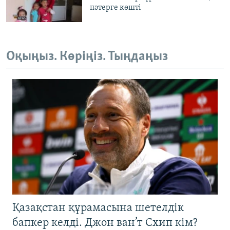
пәтерге көшті
Оқыңыз. Көріңіз. Тыңдаңыз
Қазақстан құрамасына шетелдік
бапкер келді. Джон ван’т Схип кім?