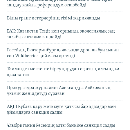
таңдау жайлы референдум өткізбейді
Білім грант иегерлерінің тізімі жарияланды
БАҚ: Қазақстан Теңіз кен орнында экологиялық заң
талабы сақталмаған дейді
Ресейдің Екатеринбург қаласында дрон шабуылынан
соң Wildberries қоймасы өртенді
Таиландта мектепте біреу қарудан оқ атып, алты адам
қаза тапты
Прокуратура журналист Александра Алёхованың
үкімін жеңілдетуді сұраған
АҚШ Кубаға қару жеткізуге қатысы бар адамдар мен
ұйымдарға санкция салды
Ұлыбритания Ресейдің алты банкіне санкция салды