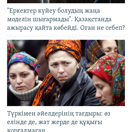
"Еркектер күйеу болудың жаңа
моделін шығармады". Қазақстанда
ажырасу қайта көбейді. Оған не себеп?
Түркімен әйелдерінің тағдыры: өз
елінде де, жат жерде де құқығы
қорғалмаған