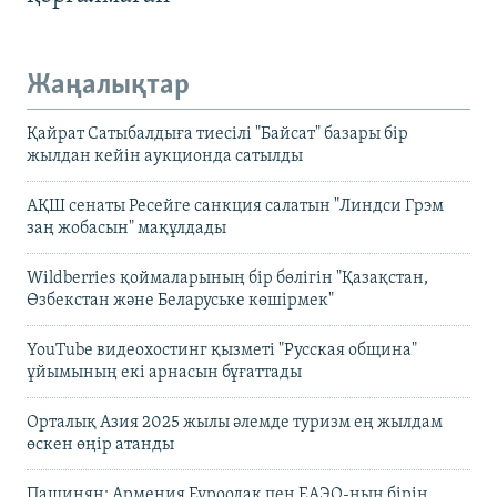
Жаңалықтар
Қайрат Сатыбалдыға тиесілі "Байсат" базары бір
жылдан кейін аукционда сатылды
АҚШ сенаты Ресейге санкция салатын "Линдси Грэм
заң жобасын" мақұлдады
Wildberries қоймаларының бір бөлігін "Қазақстан,
Өзбекстан және Беларуське көшірмек"
YouTube видеохостинг қызметі "Русская община"
ұйымының екі арнасын бұғаттады
Орталық Азия 2025 жылы әлемде туризм ең жылдам
өскен өңір атанды
Пашинян: Армения Еуроодақ пен ЕАЭО-ның бірін