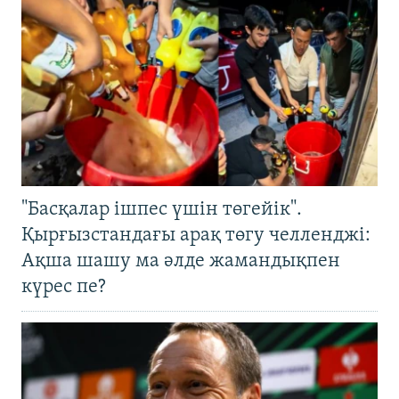
"Басқалар ішпес үшін төгейік".
Қырғызстандағы арақ төгу челленджі:
Ақша шашу ма әлде жамандықпен
күрес пе?