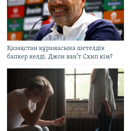
Қазақстан құрамасына шетелдік
бапкер келді. Джон ван’т Схип кім?