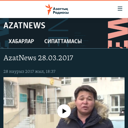
Accessibility
links
Skip
AZATNEWS
to
ЖАҢАЛЫҚТАР
main
САЯСАТ
ХАБАРЛАР
СИПАТТАМАСЫ
content
AZATTYQTV
Skip
AzatNews 28.03.2017
to
ҚАҢТАР ОҚИҒАСЫ
main
АДАМ ҚҰҚЫҚТАРЫ
28 наурыз 2017 жыл, 18:37
Navigation
Skip
ӘЛЕУМЕТ
to
ӘЛЕМ
Search
АРНАЙЫ ЖОБАЛАР
No media source currently available
Русский