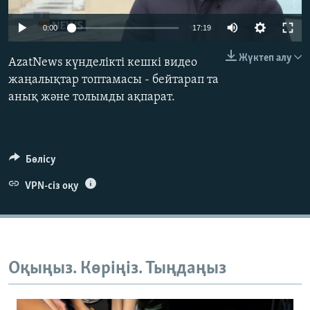
ЖАЗЫЛЫҢЫЗ
0:00
17:19
Жүктеп алу
AzatNews күнделікті кешкі видео
Басқа тілдерде
жаңалықтар топтамасы - бейтарап та
анық және толымды ақпарат.
Бөлісу
VPN-сіз оқу
Оқыңыз. Көріңіз. Тыңдаңыз