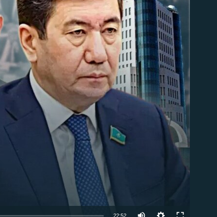
able
Auto
22:52