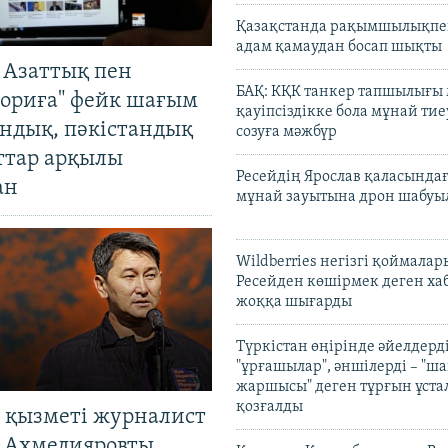
Қазақстанда рақымшылықпен
адам қамаудан босап шықты
 Азаттық пен
БАҚ: КҚК танкер тапшылығы
ориға" фейк шағым
қауіпсіздікке бола мұнай тиеу
андық, пәкістандық
созуға мәжбүр
ттар арқылы
Ресейдің Ярослав қаласындағ
ан
мұнай зауытына дрон шабуы
Wildberries негізгі қоймала
Ресейден көшірмек деген ха
жоққа шығарды
Түркістан өңірінде әйелдерді
"ұрғашылар", әншілерді – "
жаршысы" деген тұрғын ұстал
қозғалды
 қызметі журналист
 Ахмедияровты