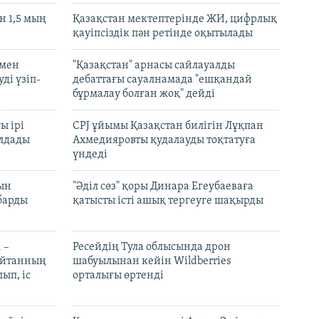
 1,5 мың
Қазақстан мектептерінде ЖИ, цифрлық
қауіпсіздік пән ретінде оқытылады
 мен
"Қазақстан" арнасы сайлауалды
ді үзіп-
дебаттағы сауалнамада "ешқандай
бұрмалау болған жоқ" дейді
ы ірі
CPJ ұйымы Қазақстан билігін Лұқпан
лдады
Ахмедияровты қудалауды тоқтатуға
үндеді
рын
"Әділ сөз" қоры Динара Егеубаеваға
барды
қатысты істі ашық тергеуге шақырды
 –
Ресейдің Тула облысында дрон
шайтанның
шабуылынан кейін Wildberries
ып, іс
орталығы өртенді