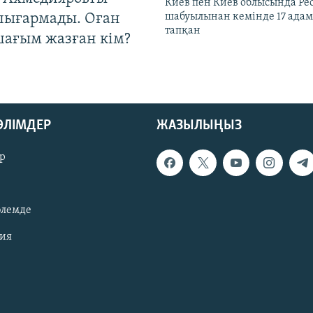
Киев пен Киев облысында Рес
шығармады. Оған
шабуылынан кемінде 17 адам
тапқан
шағым жазған кім?
БӨЛІМДЕР
ЖАЗЫЛЫҢЫЗ
р
әлемде
зия