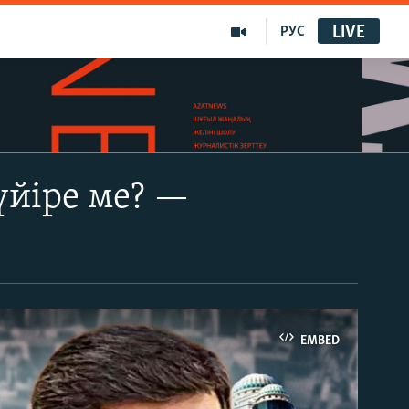
LIVE
РУС
үйіре ме? —
EMBED