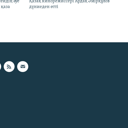
ейдің әуе
Қазақ кинорежиссері Ардақ Әмірқұлов
 қаза
дүниеден өтті