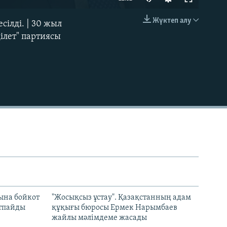
240p
Жүктеп алу
сілді. | 30 жыл
EMBED
360p
ілет" партиясы
480p
720p
1080p
480p
ына бойкот
"Жосықсыз ұстау". Қазақстанның адам
ртпайды
құқығы бюросы Ермек Нарымбаев
жайлы мәлімдеме жасады