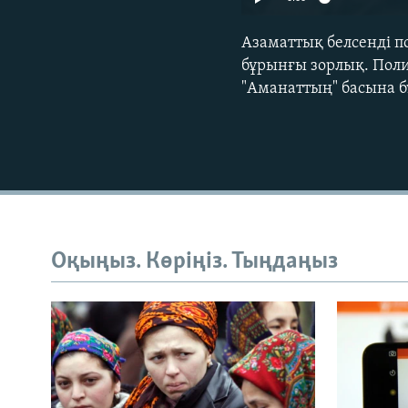
Азаматтық белсенді по
бұрынғы зорлық. Поли
"Аманаттың" басына бұ
Оқыңыз. Көріңіз. Тыңдаңыз