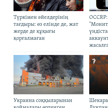
Түркімен әйелдерінің
OCCRP:
тағдыры: өз елінде де, жат
"Монит
жерде де құқығы
үндіст
қорғалмаған
аккаун
жасалғ
Украина соққыларынан
Шекара
қоймалары өртенген
Лұқпан