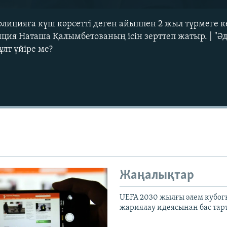
лицияға күш көрсетті деген айыппен 2 жыл түрмеге ке
ция Наташа Қалымбетованың ісін зерттеп жатыр. | "Әд
лт үйіре ме?
Auto
240p
360p
720p
1080p
Жаңалықтар
UEFA 2030 жылғы әлем кубог
жариялау идеясынан бас та