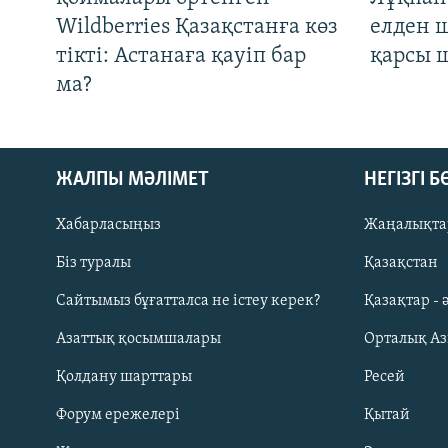
Wildberries Қазақстанға көз
елден 
тікті: Астанаға қауіп бар
қарсы 
ма?
ЖАЛПЫ МӘЛІМЕТ
НЕГІЗГІ 
Хабарласыңыз
Жаңалықта
Біз туралы
Қазақстан
Русский
Сайтымыз бұғатталса не істеу керек?
Қазақтар - 
Азаттық қосымшалары
Орталық А
ЖАЗЫЛЫҢЫЗ
Қолдану шарттары
Ресей
Форум ережелері
Қытай