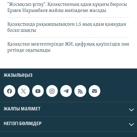
"Жосықсыз ұстау". Қазақстанның адам құқығы бюросы
Ермек Нарымбаев жайлы мәлімдеме жасады
Қазақстанда рақымшылықпен 1,5 мың адам қамаудан
босап шықты
Қазақстан мектептерінде ЖИ, цифрлық қауіпсіздік пән
ретінде оқытылады
ЖАЗЫЛЫҢЫЗ
ЖАЛПЫ МӘЛІМЕТ
НЕГІЗГІ БӨЛІМДЕР