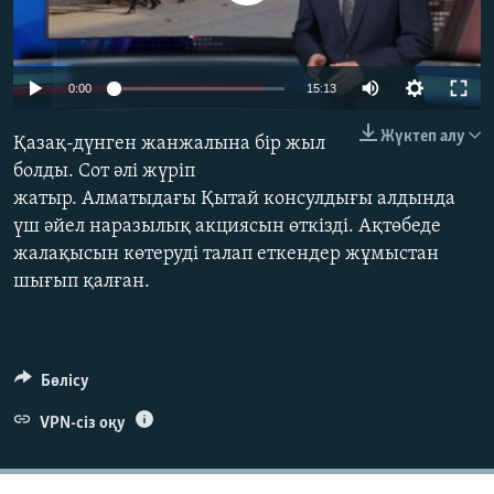
ЖАЗЫЛЫҢЫЗ
Auto
0:00
15:13
Басқа тілдерде
240p
Жүктеп алу
Қазақ-дүнген жанжалына бір жыл
360p
болды. Сот әлі жүріп
жатыр. Алматыдағы Қытай консулдығы алдында
480p
Auto
240p
360p
480p
үш әйел наразылық акциясын өткізді. Ақтөбеде
720p
жалақысын көтеруді талап еткендер жұмыстан
720p
1080p
1080p
шығып қалған.
Бөлісу
VPN-сіз оқу