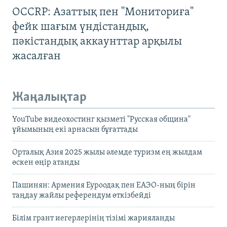
OCCRP: Азаттық пен "Мониториға"
фейк шағым үндістандық,
пәкістандық аккаунттар арқылы
жасалған
Жаңалықтар
YouTube видеохостинг қызметі "Русская община"
ұйымының екі арнасын бұғаттады
Орталық Азия 2025 жылы әлемде туризм ең жылдам
өскен өңір атанды
Пашинян: Армения Еуроодақ пен ЕАЭО-ның бірін
таңдау жайлы референдум өткізбейді
Білім грант иегерлерінің тізімі жарияланды