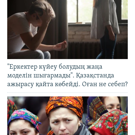
"Еркектер күйеу болудың жаңа
моделін шығармады". Қазақстанда
ажырасу қайта көбейді. Оған не себеп?