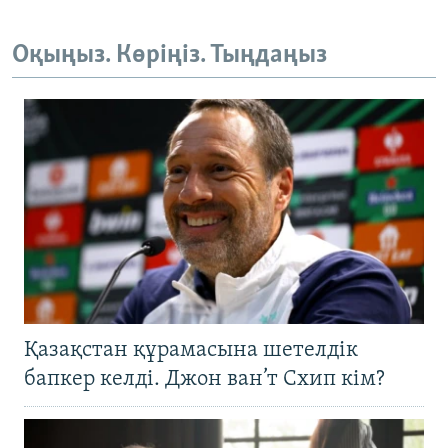
Оқыңыз. Көріңіз. Тыңдаңыз
Қазақстан құрамасына шетелдік
бапкер келді. Джон ван’т Схип кім?