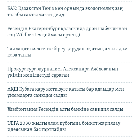
БАҚ: Қазақстан Теңіз кен орнында экологиялық заң
талабы сақталмаған дейді
Ресейдің Екатеринбург қаласында дрон шабуылынан
соң Wildberries қоймасы өртенді
Таиландта мектепте біреу қарудан оқ атып, алты адам
қаза тапты
Прокуратура журналист Александра Алёхованың
үкімін жеңілдетуді сұраған
АҚШ Кубаға қару жеткізуге қатысы бар адамдар мен
ұйымдарға санкция салды
Ұлыбритания Ресейдің алты банкіне санкция салды
UEFA 2030 жылғы әлем кубогына бойкот жариялау
идеясынан бас тартпайды