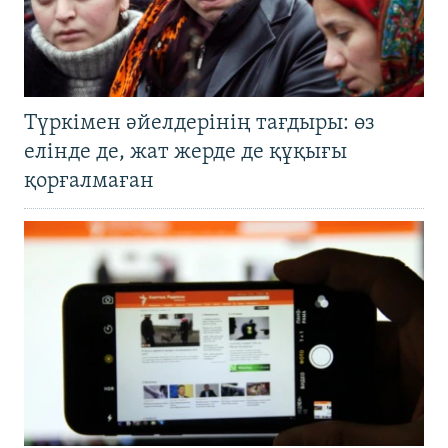
Түркімен әйелдерінің тағдыры: өз
елінде де, жат жерде де құқығы
қорғалмаған