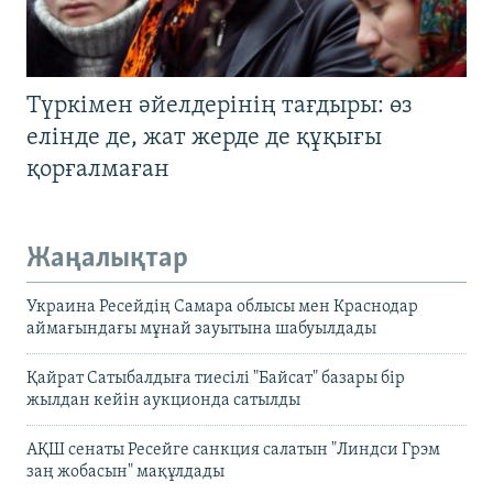
Түркімен әйелдерінің тағдыры: өз
елінде де, жат жерде де құқығы
қорғалмаған
Жаңалықтар
Украина Ресейдің Самара облысы мен Краснодар
аймағындағы мұнай зауытына шабуылдады
Қайрат Сатыбалдыға тиесілі "Байсат" базары бір
жылдан кейін аукционда сатылды
АҚШ сенаты Ресейге санкция салатын "Линдси Грэм
заң жобасын" мақұлдады