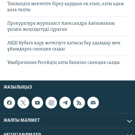
Таиландта мектепте біреу қарудан оқ атып, алты адам
қаза тапты
Прокуратура журналист Александра Алёхованың
үкімін жеңілдетуді сұраған
АҚШ Кубаға қару жеткізуге қатысы бар адамдар мен
ұйымдарға санкция салды
Ұлыбритания Ресейдің алты банкіне санкция салды
ЖАЗЫЛЫҢЫЗ
ЖАЛПЫ МӘЛІМЕТ
НЕГІЗГІ БӨЛІМДЕР