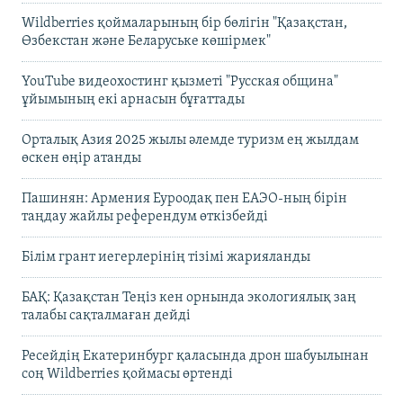
Wildberries қоймаларының бір бөлігін "Қазақстан,
Өзбекстан және Беларуське көшірмек"
YouTube видеохостинг қызметі "Русская община"
ұйымының екі арнасын бұғаттады
Орталық Азия 2025 жылы әлемде туризм ең жылдам
өскен өңір атанды
Пашинян: Армения Еуроодақ пен ЕАЭО-ның бірін
таңдау жайлы референдум өткізбейді
Білім грант иегерлерінің тізімі жарияланды
БАҚ: Қазақстан Теңіз кен орнында экологиялық заң
талабы сақталмаған дейді
Ресейдің Екатеринбург қаласында дрон шабуылынан
соң Wildberries қоймасы өртенді