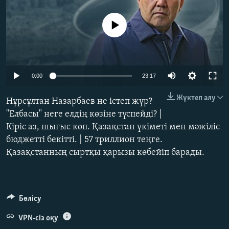
ЖАЗЫЛЫҢЫЗ
No media source currently available
Басқа тілдерде
Auto
0:00
23:17
240p
Жүктеп алу
Нұрсұлтан Назарбаев не істеп жүр?
360p
"Елбасы" неге елдің көзіне түспейді? |
Кіріс аз, шығыс көп. Қазақстан үкіметі мен мәжіліс
480p
Auto
240p
360p
480p
бюджетті бекітті. | 57 триллион теңге.
720p
Қазақстанның сыртқы қарызы көбейіп барады.
720p
1080p
1080p
Бөлісу
VPN-сіз оқу