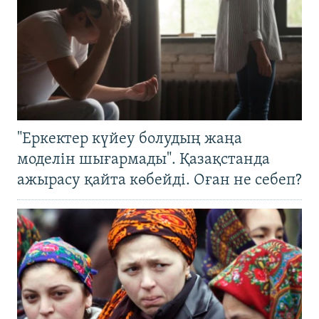
"Еркектер күйеу болудың жаңа
моделін шығармады". Қазақстанда
ажырасу қайта көбейді. Оған не себеп?