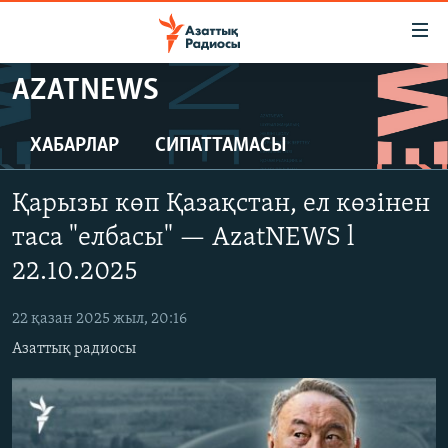
Accessibility
links
Skip
AZATNEWS
to
ЖАҢАЛЫҚТАР
main
САЯСАТ
ХАБАРЛАР
СИПАТТАМАСЫ
content
AZATTYQTV
Skip
Қарызы көп Қазақстан, ел көзінен
to
ҚАҢТАР ОҚИҒАСЫ
main
таса "елбасы" — AzatNEWS l
АДАМ ҚҰҚЫҚТАРЫ
Navigation
22.10.2025
Skip
ӘЛЕУМЕТ
to
22 қазан 2025 жыл, 20:16
ӘЛЕМ
Search
Азаттық радиосы
АРНАЙЫ ЖОБАЛАР
Русский