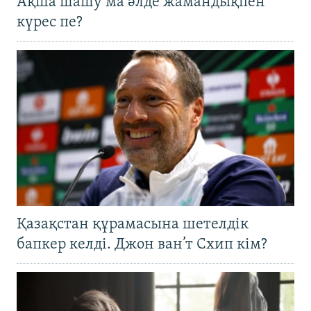
Ақша шашу ма әлде жамандықпен
күрес пе?
Қазақстан құрамасына шетелдік
бапкер келді. Джон ван’т Схип кім?