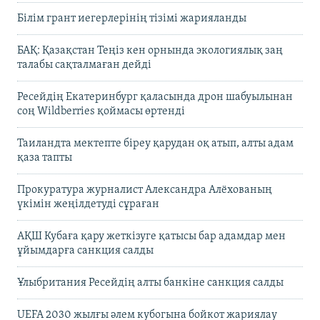
Білім грант иегерлерінің тізімі жарияланды
БАҚ: Қазақстан Теңіз кен орнында экологиялық заң
талабы сақталмаған дейді
Ресейдің Екатеринбург қаласында дрон шабуылынан
соң Wildberries қоймасы өртенді
Таиландта мектепте біреу қарудан оқ атып, алты адам
қаза тапты
Прокуратура журналист Александра Алёхованың
үкімін жеңілдетуді сұраған
АҚШ Кубаға қару жеткізуге қатысы бар адамдар мен
ұйымдарға санкция салды
Ұлыбритания Ресейдің алты банкіне санкция салды
UEFA 2030 жылғы әлем кубогына бойкот жариялау