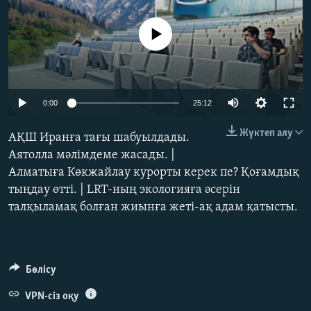
ЖАЗЫЛЫҢЫЗ
No media source currently available
Басқа тілдерде
Auto
0:00
25:12
240p
Жүктеп алу
АҚШ Иранға тағы шабуылдады.
360p
Аятолла мәлімдеме жасады. |
Алматыға Көкжайлау курорты керек пе? Қоғамдық
480p
Auto
240p
360p
480p
тыңдау өтті. | LRT-ның экологияға әсерін
720p
талқыламақ болған жиынға жеті-ақ адам қатысты.
720p
1080p
1080p
Бөлісу
VPN-сіз оқу