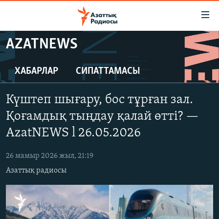
Accessibility
links
Skip
AZATNEWS
to
ЖАҢАЛЫҚТАР
main
САЯСАТ
ХАБАРЛАР
СИПАТТАМАСЫ
content
AZATTYQTV
Skip
Күштеп шығару, бос тұрған зал.
to
ҚАҢТАР ОҚИҒАСЫ
main
Қоғамдық тыңдау қалай өтті? —
АДАМ ҚҰҚЫҚТАРЫ
Navigation
AzatNEWS l 26.05.2026
Skip
ӘЛЕУМЕТ
to
26 мамыр 2026 жыл, 21:19
ӘЛЕМ
Search
Азаттық радиосы
АРНАЙЫ ЖОБАЛАР
Русский