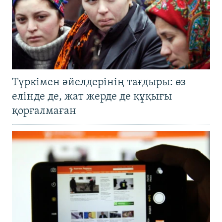
Түркімен әйелдерінің тағдыры: өз
елінде де, жат жерде де құқығы
қорғалмаған