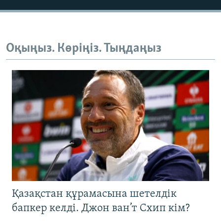
Оқыңыз. Көріңіз. Тыңдаңыз
Қазақстан құрамасына шетелдік
бапкер келді. Джон ван’т Схип кім?