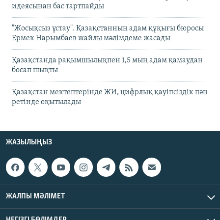
идеясынан бас тартпайды
"Жосықсыз ұстау". Қазақстанның адам құқығы бюросы
Ермек Нарымбаев жайлы мәлімдеме жасады
Қазақстанда рақымшылықпен 1,5 мың адам қамаудан
босап шықты
Қазақстан мектептерінде ЖИ, цифрлық қауіпсіздік пән
ретінде оқытылады
ЖАЗЫЛЫҢЫЗ
ЖАЛПЫ МӘЛІМЕТ
НЕГІЗГІ БӨЛІМДЕР