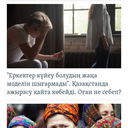
"Еркектер күйеу болудың жаңа
моделін шығармады". Қазақстанда
ажырасу қайта көбейді. Оған не себеп?