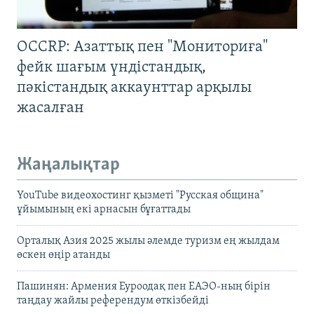
OCCRP: Азаттық пен "Мониториға"
фейк шағым үндістандық,
пәкістандық аккаунттар арқылы
жасалған
Жаңалықтар
YouTube видеохостинг қызметі "Русская община"
ұйымының екі арнасын бұғаттады
Орталық Азия 2025 жылы әлемде туризм ең жылдам
өскен өңір атанды
Пашинян: Армения Еуроодақ пен ЕАЭО-ның бірін
таңдау жайлы референдум өткізбейді