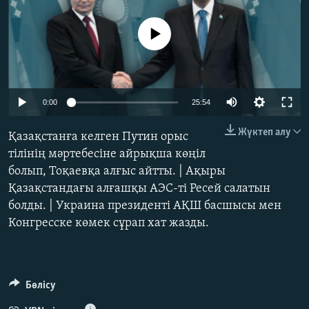
ЖАЗЫЛЫҢЫЗ
No media source currently available
Басқа тілдерде
Auto
0:00
25:54
240p
Жүктеп алу
Қазақстанға келген Путин орыс
360p
тілінің мәртебесіне айрықша көңіл
болып, Тоқаевқа алғыс айтты. | Ақыры
480p
Auto
240p
360p
480p
Қазақстандағы алғашқы АЭС-ті Ресей салатын
720p
болды. | Украина президенті АҚШ басшысы мен
720p
1080p
1080p
Конгресске көмек сұрап хат жазды.
Бөлісу