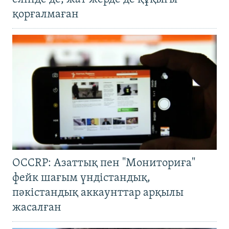
қорғалмаған
OCCRP: Азаттық пен "Мониториға"
фейк шағым үндістандық,
пәкістандық аккаунттар арқылы
жасалған