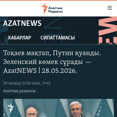
Accessibility
links
Skip
AZATNEWS
to
ЖАҢАЛЫҚТАР
main
САЯСАТ
ХАБАРЛАР
СИПАТТАМАСЫ
content
AZATTYQTV
Skip
Тоқаев мақтап, Путин қуанды.
to
ҚАҢТАР ОҚИҒАСЫ
main
Зеленский көмек сұрады —
АДАМ ҚҰҚЫҚТАРЫ
Navigation
AzatNEWS l 28.05.2026.
Skip
ӘЛЕУМЕТ
to
28 мамыр 2026 жыл, 19:43
ӘЛЕМ
Search
Азаттық радиосы
АРНАЙЫ ЖОБАЛАР
Русский