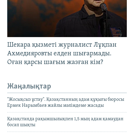
Шекара қызметі журналист Лұқпан
Ахмедияровты елден шығармады.
Оған қарсы шағым жазған кім?
Жаңалықтар
"Жосықсыз ұстау". Қазақстанның адам құқығы бюросы
Ермек Нарымбаев жайлы мәлімдеме жасады
Қазақстанда рақымшылықпен 1,5 мың адам қамаудан
босап шықты