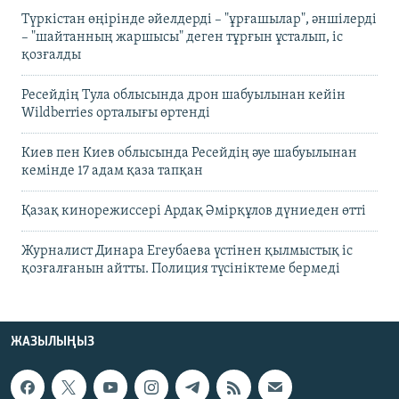
Түркістан өңірінде әйелдерді – "ұрғашылар", әншілерді
– "шайтанның жаршысы" деген тұрғын ұсталып, іс
қозғалды
Ресейдің Тула облысында дрон шабуылынан кейін
Wildberries орталығы өртенді
Киев пен Киев облысында Ресейдің әуе шабуылынан
кемінде 17 адам қаза тапқан
Қазақ кинорежиссері Ардақ Әмірқұлов дүниеден өтті
Журналист Динара Егеубаева үстінен қылмыстық іс
қозғалғанын айтты. Полиция түсініктеме бермеді
ЖАЗЫЛЫҢЫЗ