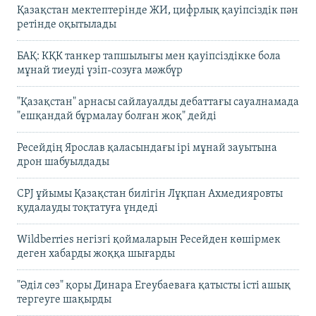
Қазақстан мектептерінде ЖИ, цифрлық қауіпсіздік пән
ретінде оқытылады
БАҚ: КҚК танкер тапшылығы мен қауіпсіздікке бола
мұнай тиеуді үзіп-созуға мәжбүр
"Қазақстан" арнасы сайлауалды дебаттағы сауалнамада
"ешқандай бұрмалау болған жоқ" дейді
Ресейдің Ярослав қаласындағы ірі мұнай зауытына
дрон шабуылдады
CPJ ұйымы Қазақстан билігін Лұқпан Ахмедияровты
қудалауды тоқтатуға үндеді
Wildberries негізгі қоймаларын Ресейден көшірмек
деген хабарды жоққа шығарды
"Әділ сөз" қоры Динара Егеубаеваға қатысты істі ашық
тергеуге шақырды