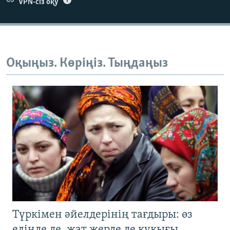
VPN-сіз оқу
Оқыңыз. Көріңіз. Тыңдаңыз
Түркімен әйелдерінің тағдыры: өз
елінде де, жат жерде де құқығы