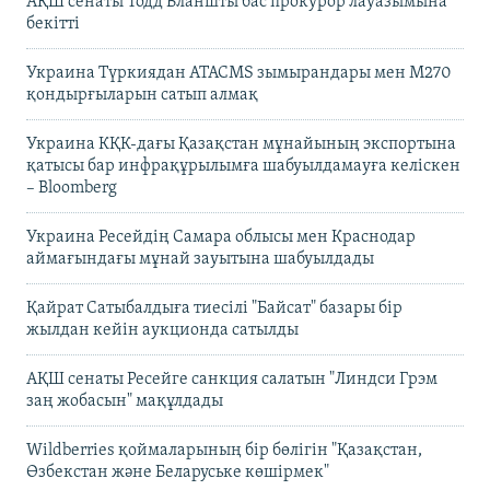
АҚШ сенаты Тодд Бланшты бас прокурор лауазымына
бекітті
Украина Түркиядан ATACMS зымырандары мен M270
қондырғыларын сатып алмақ
Украина КҚК-дағы Қазақстан мұнайының экспортына
қатысы бар инфрақұрылымға шабуылдамауға келіскен
– Bloomberg
Украина Ресейдің Самара облысы мен Краснодар
аймағындағы мұнай зауытына шабуылдады
Қайрат Сатыбалдыға тиесілі "Байсат" базары бір
жылдан кейін аукционда сатылды
АҚШ сенаты Ресейге санкция салатын "Линдси Грэм
заң жобасын" мақұлдады
Wildberries қоймаларының бір бөлігін "Қазақстан,
Өзбекстан және Беларуське көшірмек"