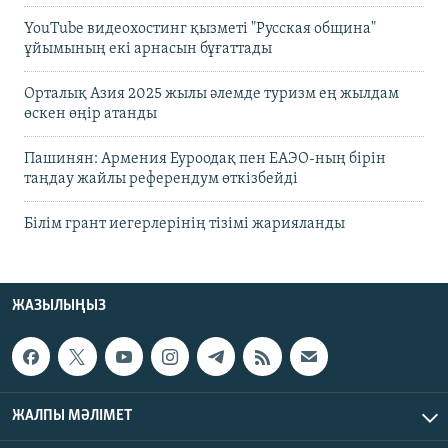
YouTube видеохостинг қызметі "Русская община"
ұйымының екі арнасын бұғаттады
Орталық Азия 2025 жылы әлемде туризм ең жылдам
өскен өңір атанды
Пашинян: Армения Еуроодақ пен ЕАЭО-ның бірін
таңдау жайлы референдум өткізбейді
Білім грант иегерлерінің тізімі жарияланды
ЖАЗЫЛЫҢЫЗ
ЖАЛПЫ МӘЛІМЕТ