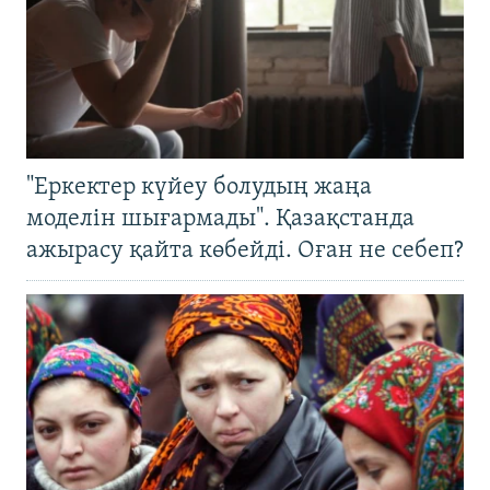
"Еркектер күйеу болудың жаңа
моделін шығармады". Қазақстанда
ажырасу қайта көбейді. Оған не себеп?