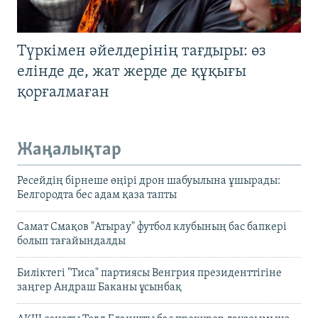
Түркімен әйелдерінің тағдыры: өз
елінде де, жат жерде де құқығы
қорғалмаған
Жаңалықтар
Ресейдің бірнеше өңірі дрон шабуылына ұшырады:
Белгородта бес адам қаза тапты
Самат Смақов "Атырау" футбол клубының бас бапкері
болып тағайындалды
Биліктегі "Тиса" партиясы Венгрия президенттігіне
заңгер Андраш Баканы ұсынбақ