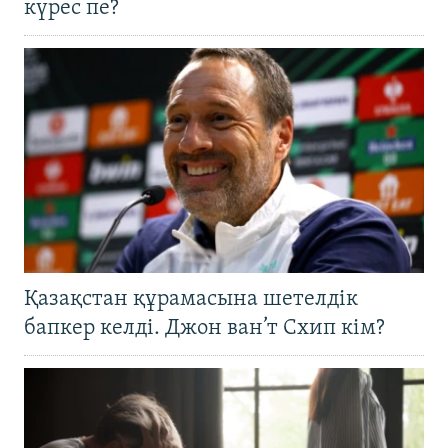
күрес пе?
Қазақстан құрамасына шетелдік
бапкер келді. Джон ван’т Схип кім?