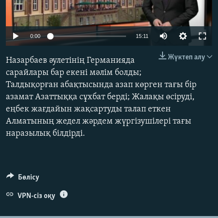
ЖАЗЫЛЫҢЫЗ
Auto
0:00
15:11
240p
Басқа тілдерде
Жүктеп алу
Назарбаев әулетінің Германияда
360p
сарайлары бар екені мәлім болды;
Талдықорған абақтысында азап көрген тағы бір
480p
Auto
240p
360p
480p
азамат Азаттыққа сұхбат берді; Жалақы өсіруді,
720p
еңбек жағдайын жақсартуды талап еткен
720p
1080p
1080p
Алматының жедел жәрдем жүргізушілері тағы
наразылық білдірді.
Бөлісу
VPN-сіз оқу