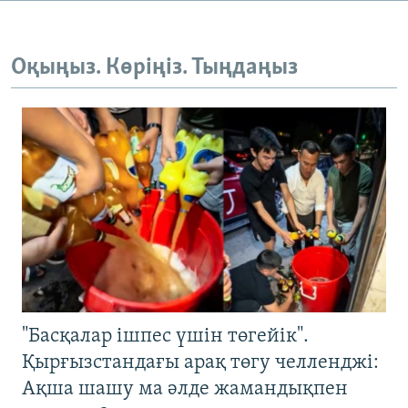
Оқыңыз. Көріңіз. Тыңдаңыз
"Басқалар ішпес үшін төгейік".
Қырғызстандағы арақ төгу челленджі:
Ақша шашу ма әлде жамандықпен