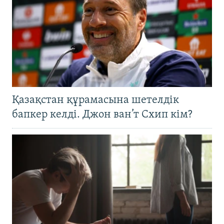
Қазақстан құрамасына шетелдік
бапкер келді. Джон ван’т Схип кім?