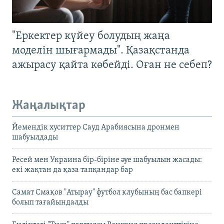
"Еркектер күйеу болудың жаңа
моделін шығармады". Қазақстанда
ажырасу қайта көбейді. Оған не себеп?
Жаңалықтар
Йемендік хуситтер Сауд Арабиясына дронмен
шабуылдады
Ресей мен Украина бір-біріне әуе шабуылын жасады:
екі жақтан да қаза тапқандар бар
Самат Смақов "Атырау" футбол клубының бас бапкері
болып тағайындалды