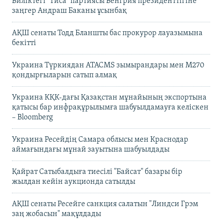
Биліктегі "Тиса" партиясы Венгрия президенттігіне
заңгер Андраш Баканы ұсынбақ
АҚШ сенаты Тодд Бланшты бас прокурор лауазымына
бекітті
Украина Түркиядан ATACMS зымырандары мен M270
қондырғыларын сатып алмақ
Украина КҚК-дағы Қазақстан мұнайының экспортына
қатысы бар инфрақұрылымға шабуылдамауға келіскен
– Bloomberg
Украина Ресейдің Самара облысы мен Краснодар
аймағындағы мұнай зауытына шабуылдады
Қайрат Сатыбалдыға тиесілі "Байсат" базары бір
жылдан кейін аукционда сатылды
АҚШ сенаты Ресейге санкция салатын "Линдси Грэм
заң жобасын" мақұлдады