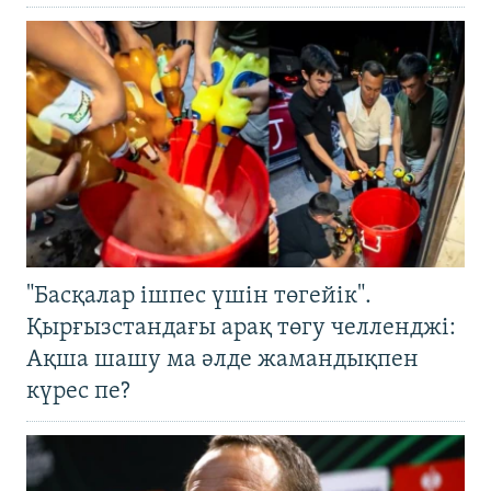
"Басқалар ішпес үшін төгейік".
Қырғызстандағы арақ төгу челленджі:
Ақша шашу ма әлде жамандықпен
күрес пе?