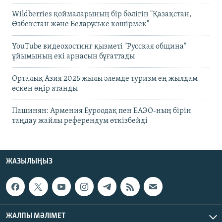
Wildberries қоймаларының бір бөлігін "Қазақстан,
Өзбекстан және Беларуське көшірмек"
YouTube видеохостинг қызметі "Русская община"
ұйымының екі арнасын бұғаттады
Орталық Азия 2025 жылы әлемде туризм ең жылдам
өскен өңір атанды
Пашинян: Армения Еуроодақ пен ЕАЭО-ның бірін
таңдау жайлы референдум өткізбейді
ЖАЗЫЛЫҢЫЗ
ЖАЛПЫ МӘЛІМЕТ