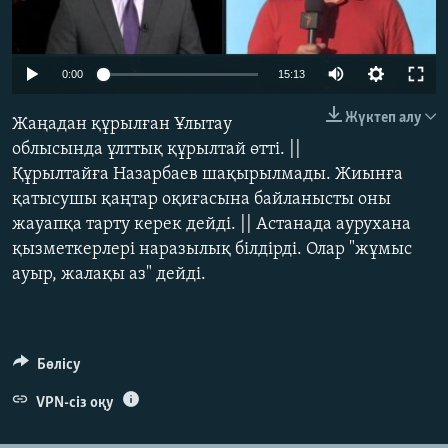
ЖАЗЫЛЫҢЫЗ
Auto
0:00
15:13
240p
Басқа тілдерде
Жүктеп алу
Жаңадан құрылған Ұлытау
360p
облысында ұлттық құрылтай өтті. ||
Құрылтайға Назарбаев шақырылмады. Жиынға
480p
Auto
240p
360p
480p
қатысушы қаңтар оқиғасына байланысты оны
720p
жауапқа тарту керек дейді. || Астанада аурухана
720p
1080p
1080p
қызметкерлері наразылық білдірді. Олар "жұмыс
ауыр, жалақы аз" дейді.
Бөлісу
VPN-сіз оқу