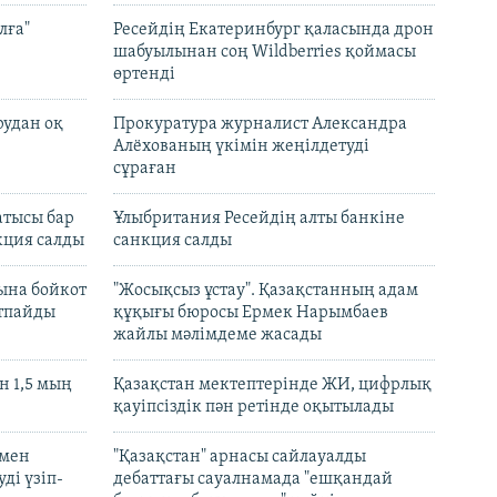
лға"
Ресейдің Екатеринбург қаласында дрон
шабуылынан соң Wildberries қоймасы
өртенді
рудан оқ
Прокуратура журналист Александра
Алёхованың үкімін жеңілдетуді
сұраған
атысы бар
Ұлыбритания Ресейдің алты банкіне
кция салды
санкция салды
ына бойкот
"Жосықсыз ұстау". Қазақстанның адам
ртпайды
құқығы бюросы Ермек Нарымбаев
жайлы мәлімдеме жасады
 1,5 мың
Қазақстан мектептерінде ЖИ, цифрлық
қауіпсіздік пән ретінде оқытылады
 мен
"Қазақстан" арнасы сайлауалды
ді үзіп-
дебаттағы сауалнамада "ешқандай