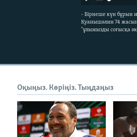
- Бірнеше күн бұрын 
Қуанышәлин 74 жасынд
"ұлымызды соғысқа әк
Оқыңыз. Көріңіз. Тыңдаңыз