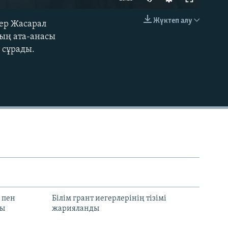
240p
Жүктеп алу
кер Жасарал
EMBED
360p
тың ата-анасы
 сұрады.
480p
720p
1080p
480p
 пен
Білім грант иегерлерінің тізімі
лы
жарияланды