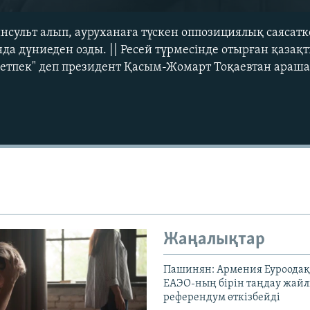
инсульт алып, ауруханаға түскен оппозициялық саясат
а дүниеден озды. || Ресей түрмесінде отырған қазақ
етпек" деп президент Қасым-Жомарт Тоқаевтан араша
Auto
240p
360p
720p
1080p
Жаңалықтар
Пашинян: Армения Еуроодақ
ЕАЭО-ның бірін таңдау жай
референдум өткізбейді