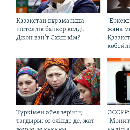
Қазақстан құрамасына
"Еркек
шетелдік бапкер келді.
жаңа м
Джон ван’т Схип кім?
Қазақс
көбейді
Түркімен әйелдерінің
OCCRP:
тағдыры: өз елінде де, жат
"Монит
жерде де құқығы
үндіст