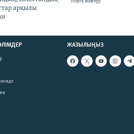
созуға мәжбүр
ттар арқылы
ан
БӨЛІМДЕР
ЖАЗЫЛЫҢЫЗ
р
әлемде
зия