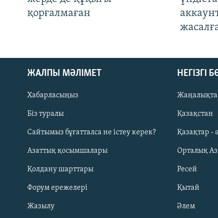
қорғалмаған
аккаун
жасалғ
ЖАЛПЫ МӘЛІМЕТ
НЕГІЗГІ 
Хабарласыңыз
Жаңалықта
Біз туралы
Қазақстан
Русский
Сайтымыз бұғатталса не істеу керек?
Қазақтар - 
Азаттық қосымшалары
Орталық А
ЖАЗЫЛЫҢЫЗ
Қолдану шарттары
Ресей
Форум ережелері
Қытай
Жазылу
Әлем