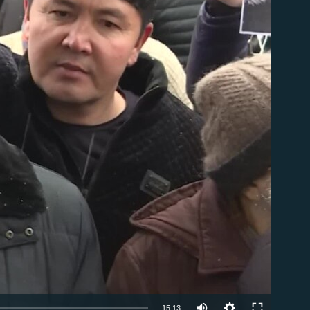
able
Auto
15:13