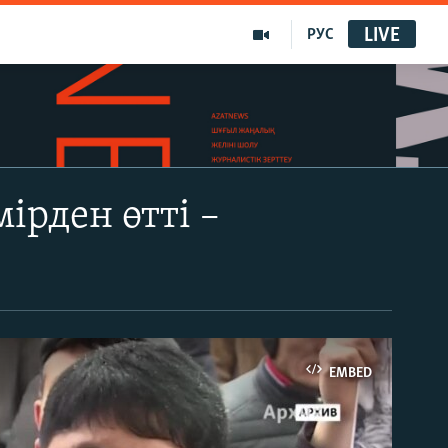
LIVE
РУС
ірден өтті –
EMBED