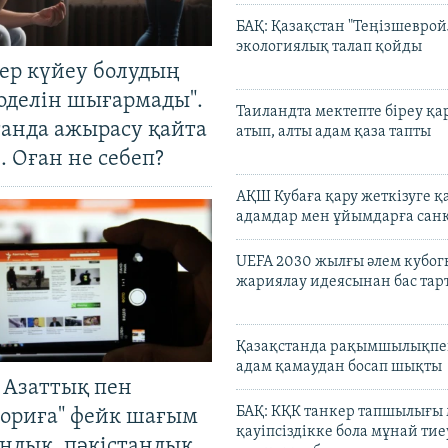
БАҚ: Қазақстан "Теңізшеврой
экологиялық талап қойды
тер күйеу болудың
оделін шығармады".
Таиландта мектепте біреу қа
танда ажырасу қайта
атып, алты адам қаза тапты
. Оған не себеп?
АҚШ Кубаға қару жеткізуге қ
адамдар мен ұйымдарға сан
UEFA 2030 жылғы әлем кубог
жариялау идеясынан бас та
Қазақстанда рақымшылықпен
адам қамаудан босап шықты
 Азаттық пен
БАҚ: КҚК танкер тапшылығы
ориға" фейк шағым
қауіпсіздікке бола мұнай тиеу
андық, пәкістандық