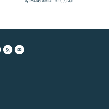
бұрмалау болған жоқ" дейді