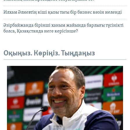
Илхам Әлиевтің кіші қызы тағы бір бизнес көзін иеленді
Әзірбайжанда бірінші ханым жайында барлығы түсінікті
болса, Қазақстанда неге керісінше?
Оқыңыз. Көріңіз. Тыңдаңыз