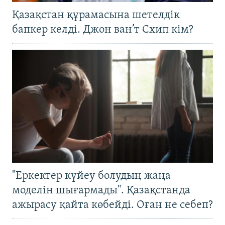
Қазақстан құрамасына шетелдік
бапкер келді. Джон ван’т Схип кім?
"Еркектер күйеу болудың жаңа
моделін шығармады". Қазақстанда
ажырасу қайта көбейді. Оған не себеп?