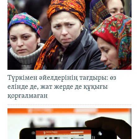
Түркімен әйелдерінің тағдыры: өз
елінде де, жат жерде де құқығы
қорғалмаған