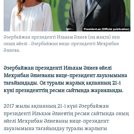
ЖАЗЫЛЫҢЫЗ
Басқа тілдерде
Әзербайжан президенті Ильхам Әлиев (оң жақта) пен
оның әйелі - Әзербайжан вице-президенті Мехрибан
Әлиева.
Әзербайжан президенті Ильхам Әлиев әйелі
Мехрибан Әлиеваны вице-президент лауазымына
тағайындады. Ол туралы жарлық ақпанның 21-і
күні президенттің ресми сайтында жарияланды.
2017 жылы ақпанның 21-і күні Әзербайжан
президенті Ильхам Әлиевтің ресми сайтында оның
әйелі Мехрибан Әлиеваны вице-президент
лауазымына тағайындау туралы жарлығы