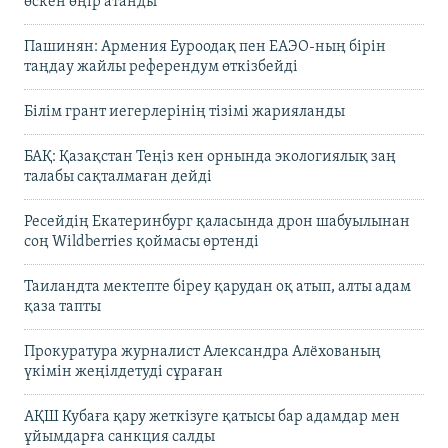
өскен өңір атанды
Пашинян: Армения Еуроодақ пен ЕАЭО-ның бірін
таңдау жайлы референдум өткізбейді
Білім грант иегерлерінің тізімі жарияланды
БАҚ: Қазақстан Теңіз кен орнында экологиялық заң
талабы сақталмаған дейді
Ресейдің Екатеринбург қаласында дрон шабуылынан
соң Wildberries қоймасы өртенді
Таиландта мектепте біреу қарудан оқ атып, алты адам
қаза тапты
Прокуратура журналист Александра Алёхованың
үкімін жеңілдетуді сұраған
АҚШ Кубаға қару жеткізуге қатысы бар адамдар мен
ұйымдарға санкция салды