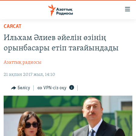
Accessibility
links
Skip
САЯСАТ
to
ЖАҢАЛЫҚТАР
Ильхам Әлиев әйелін өзінің
main
САЯСАТ
content
орынбасары етіп тағайындады
AZATTYQTV
Skip
to
Азаттық радиосы
ҚАҢТАР ОҚИҒАСЫ
main
21 ақпан 2017 жыл, 14:10
АДАМ ҚҰҚЫҚТАРЫ
Navigation
Skip
ӘЛЕУМЕТ
Бөлісу
VPN-сіз оқу
to
ӘЛЕМ
Search
АРНАЙЫ ЖОБАЛАР
Русский