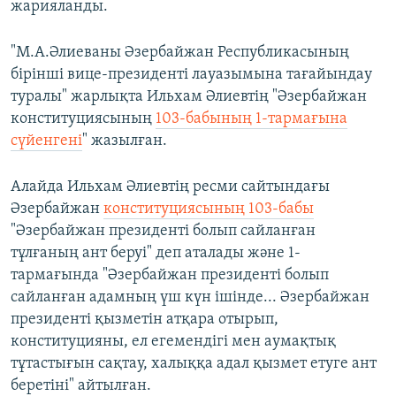
жарияланды.
"М.А.Әлиеваны Әзербайжан Республикасының
бірінші вице-президенті лауазымына тағайындау
туралы" жарлықта Ильхам Әлиевтің "Әзербайжан
конституциясының
103-бабының 1-тармағына
сүйенгені
" жазылған.
Алайда Ильхам Әлиевтің ресми сайтындағы
Әзербайжан
конституциясының 103-бабы
"Әзербайжан президенті болып сайланған
тұлғаның ант беруі" деп аталады және 1-
тармағында "Әзербайжан президенті болып
сайланған адамның үш күн ішінде... Әзербайжан
президенті қызметін атқара отырып,
конституцияны, ел егемендігі мен аумақтық
тұтастығын сақтау, халыққа адал қызмет етуге ант
беретіні" айтылған.