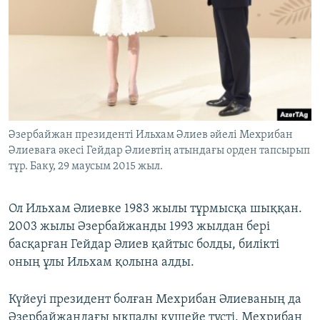
Әзербайжан президенті Ильхам Әлиев әйелі Мехрибан
Әлиеваға әкесі Гейдар Әлиевтің атындағы орден тапсырып
тұр. Баку, 29 маусым 2015 жыл.
Ол Ильхам Әлиевке 1983 жылы тұрмысқа шыққан.
2003 жылы Әзербайжанды 1993 жылдан бері
басқарған Гейдар Әлиев қайтыс болды, билікті
оның ұлы Ильхам қолына алды.
Күйеуі президент болған Мехрибан Әлиеваның да
Әзербайжандағы ықпалы күшейе түсті. Мехрибан