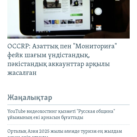
OCCRP: Азаттық пен "Мониториға"
фейк шағым үндістандық,
пәкістандық аккаунттар арқылы
жасалған
Жаңалықтар
YouTube видеохостинг қызметі "Русская община"
ұйымының екі арнасын бұғаттады
Орталық Азия 2025 жылы әлемде туризм ең жылдам