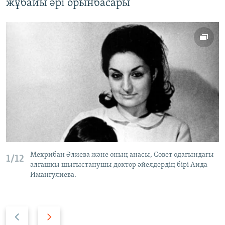
жұбайы әрі орынбасары
Мехрибан Әлиева және оның анасы, Совет одағындағы
1/12
алғашқы шығыстанушы доктор әйелдердің бірі Аида
Имангулиева.
P
N
r
e