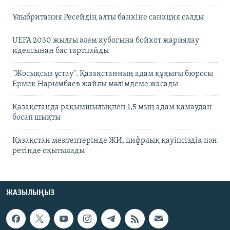
Ұлыбритания Ресейдің алты банкіне санкция салды
UEFA 2030 жылғы әлем кубогына бойкот жариялау
идеясынан бас тартпайды
"Жосықсыз ұстау". Қазақстанның адам құқығы бюросы
Ермек Нарымбаев жайлы мәлімдеме жасады
Қазақстанда рақымшылықпен 1,5 мың адам қамаудан
босап шықты
Қазақстан мектептерінде ЖИ, цифрлық қауіпсіздік пән
ретінде оқытылады
ЖАЗЫЛЫҢЫЗ