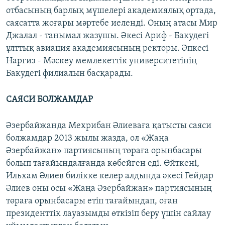
отбасының барлық мүшелері академиялық ортада,
саясатта жоғары мәртебе иеленді. Оның атасы Мир
Джалал - танымал жазушы. Әкесі Ариф - Бакудегі
ұлттық авиация академиясының ректоры. Әпкесі
Наргиз - Мәскеу мемлекеттік университетінің
Бакудегі филиалын басқарады.
САЯСИ БОЛЖАМДАР
Әзербайжанда Мехрибан Әлиеваға қатысты саяси
болжамдар 2013 жылы жазда, ол «Жаңа
Әзербайжан» партиясының төраға орынбасары
болып тағайындалғанда көбейген еді. Өйткені,
Ильхам Әлиев билікке келер алдында әкесі Гейдар
Әлиев оны осы «Жаңа Әзербайжан» партиясының
төраға орынбасары етіп тағайындап, оған
президенттік лауазымды өткізіп беру үшін сайлау