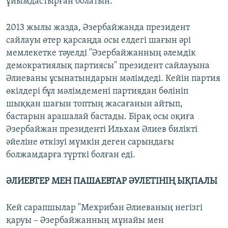
ұйымдастырған болатын.
2013 жылы жазда, Әзербайжанда президент
сайлауы өтер қарсаңда осы елдегі шағын әрі
мемлекетке тәуелді "Әзербайжанның әлемдік
демократиялық партиясы" президент сайлауына
Әлиеваны ұсынатындарын мәлімдеді. Кейін партия
өкілдері бұл мәлімдемені партиядан бөлініп
шыққан шағын топтың жасағанын айтып,
бастарын арашалай бастады. Бірақ осы оқиға
Әзербайжан президенті Ильхам Әлиев билікті
әйеліне өткізуі мүмкін деген сарындағы
болжамдарға түрткі болған еді.
ӘЛИЕВТЕР МЕН ПАШАЕВТАР ӘУЛЕТІНІҢ ЫҚПАЛЫ
Кей сарапшылар "Мехрибан Әлиеваның негізгі
қаруы – Әзербайжанның мұнайы мен