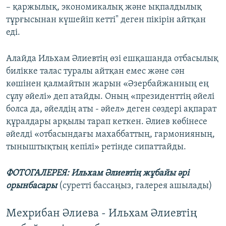
– қаржылық, экономикалық және ықпалдылық
тұрғысынан күшейіп кетті" деген пікірін айтқан
еді.
Алайда Ильхам Әлиевтің өзі ешқашанда отбасылық
билікке талас туралы айтқан емес және сән
көшінен қалмайтын жарын «Әзербайжанның ең
сұлу әйелі» деп атайды. Оның «президенттің әйелі
болса да, әйелдің аты - әйел» деген сөздері ақпарат
құралдары арқылы тарап кеткен. Әлиев көбінесе
әйелді «отбасындағы махаббаттың, гармонияның,
тыныштықтың кепілі» ретінде сипаттайды.
ФОТОГАЛЕРЕЯ: Ильхам Әлиевтің жұбайы әрі
орынбасары
(суретті бассаңыз, галерея ашылады)
Мехрибан Әлиева - Ильхам Әлиевтің