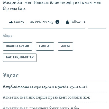
Мехрибан мен Ильхам Әлиевтердің екі қызы мен
бір ұлы бар.
Бөлісу
VPN-сіз оқу
Follow us
Айдар
ЖАЛПЫ АРХИВ
САЯСАТ
ӘЛЕМ
БАС ТАҚЫРЫПТАР
Ұқсас
Әзербайжанда авторитаризм күшейе түспек пе?
Әлиевтің әйелінің әзірше президент болғысы жоқ
Әлиевтің әйелі президент болуы мүмкін бе?