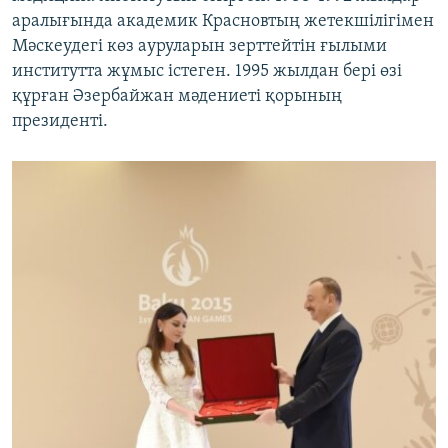
аралығында академик Красновтың жетекшілігімен
Мәскеудегі көз ауруларын зерттейтін ғылыми
институтта жұмыс істеген. 1995 жылдан бері өзі
құрған Әзербайжан мәдениеті қорының
президенті.