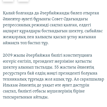
e
x
v
t
Қалай болғанда да Әзербайжанды билеп отырған
i
s
Әлиевтер әулеті бұрынғы Совет Одағындағы
o
l
репрессиялық режимді сақтап қалған, елдегі
u
i
ақпарат құралдары бостандығын шектеу, сыбайлас
s
d
жемқорлық пен халықты қысып ұстау жағынан
s
e
аймақта топ бастап тұр.
l
i
2009 жылы Әзербайжан билігі конституцияға
d
өзгеріс енгізіп, президент мерзіміне қатысты
e
шектеу алынып тасталды. 55 жастағы Әлиевтің
ресурстарға бай елдің мәңгі президенті болуына
техникалық тұрғыда жол ашық тұр. Ал сарапшылар
Ильхам Әлиевтің де уақыт өте әулет дәстүрін
сақтап, билікті отбасы мүшелерінің біріне
тапсыратынын айтады.