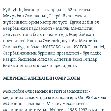
Күйеуінің бұл жарлығы арқылы 52 жастағы
Мехрибан Әлиеваның Әзербайжан саяси
жүйесіндегі орны көтеріле түсті. Бұған дейін ол
Әзербайжан парламенті - Милли Мәжілістің
депутаты ғана болып келген еді. Әзербайжан
президенті Ильхам Әлиевтің жұбайы Мехрибан
Әлиева бұдан бөлек ЮНЕСКО және ИСЕСКО елшісі,
Әзербайжанның бұрынғы президенті - бұл елдің
қазіргі басшысы Ильхам Әлиевтің әкесі Гейдар
Әлиев атындағы қордың президенті.
МЕХРИБАН ӘЛИЕВАНЫҢ ӨМІР ЖОЛЫ
Мехрибан Әлиеваның негізгі мамандығы -
медицина саласындағы көз дәрігері. Ол 1988 жылы
М.Сеченов атындағы Мәскеу мемлекеттік
медицина институтын бітірген. 1988-1992 жылдар