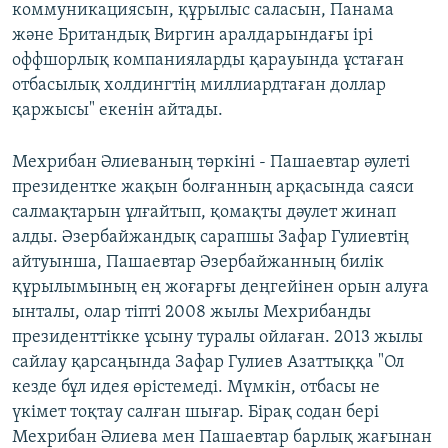
коммуникациясын, құрылыс саласын, Панама
және Британдық Виргин аралдарындағы ірі
оффшорлық компанияларды қарауында ұстаған
отбасылық холдингтің миллиардтаған доллар
қаржысы" екенін айтады.
Мехрибан Әлиеваның төркіні - Пашаевтар әулеті
президентке жақын болғанның арқасында саяси
салмақтарын ұлғайтып, қомақты дәулет жинап
алды. Әзербайжандық сарапшы Зафар Гулиевтің
айтуынша, Пашаевтар Әзербайжанның билік
құрылымының ең жоғарғы деңгейінен орын алуға
ынталы, олар тіпті 2008 жылы Мехрибанды
президенттікке ұсыну туралы ойлаған. 2013 жылы
сайлау қарсаңында Зафар Гулиев Азаттыққа "Ол
кезде бұл идея өрістемеді. Мүмкін, отбасы не
үкімет тоқтау салған шығар. Бірақ содан бері
Мехрибан Әлиева мен Пашаевтар барлық жағынан