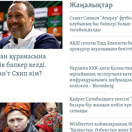
Жаңалықтар
Самат Смақов "Атырау" футбо
клубының бас бапкері болып
тағайындалды
АҚШ сенаты Тодд Бланшты ба
прокурор лауазымына бекітт
тан құрамасына
к бапкер келді.
Украина КҚК-дағы Қазақста
н’т Схип кім?
мұнайының экспортына қаты
инфрақұрылымға шабуылдам
келіскен – Bloomberg
Қайрат Сатыбалдыға тиесілі "
базары бір жылдан кейін ау
сатылды
Wildberries қоймаларының бі
"Қазақстан, Өзбекстан және 