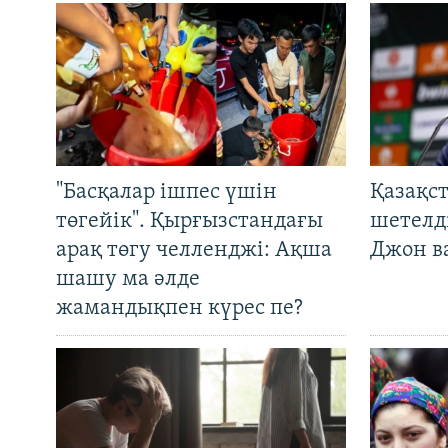
"Басқалар ішпес үшін
Қазақс
төгейік". Қырғызстандағы
шетелді
арақ төгу челленджі: Ақша
Джон ва
шашу ма әлде
жамандықпен күрес пе?