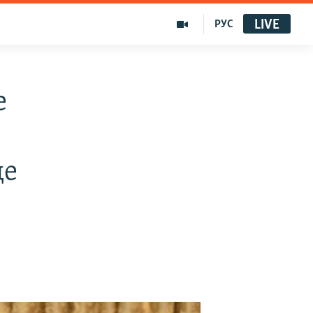
LIVE
РУС
е
де