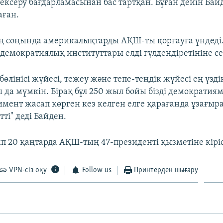
ексеру бағдарламасынан бас тартқан. Бұған дейін Бай
аған.
ің соңында америкалықтарды АҚШ-ты қорғауға үндеді
емократиялық институттары елді гүлдендіретініне сен
к бөлінісі жүйесі, тежеу және тепе-теңдік жүйесі ең үзд
 да мүмкін. Бірақ бұл 250 жыл бойы бізді демократия
имент жасап көрген кез келген елге қарағанда ұзағыр
ті" деді Байден.
п 20 қаңтарда АҚШ-тың 47-президенті қызметіне кіріс
VPN-сіз оқу
Follow us
Принтерден шығару