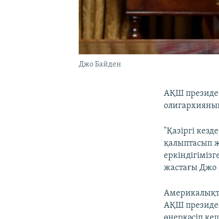
Джо Байден
АҚШ президен
олигархияның
"Қазіргі кез
қалыптасып жа
еркіндігімізг
жастағы Джо 
Америкалықта
АҚШ президен
өнеркәсіп ке