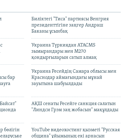
л
Биліктегі "Тиса" партиясы Венгрия
президенттігіне заңгер Андраш
Баканы ұсынбақ
с
Украина Түркиядан ATACMS
і
зымырандары мен M270
қондырғыларын сатып алмақ
н
Украина Ресейдің Самара облысы мен
сы бар
Краснодар аймағындағы мұнай
ауға
зауытына шабуылдады
Байсат"
АҚШ сенаты Ресейге санкция салатын
кционда
"Линдси Грэм заң жобасын" мақұлдады
р бөлігін
YouTube видеохостинг қызметі "Русская
Беларуське
община" ұйымының екі арнасын