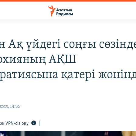
н Ақ үйдегі соңғы сөзінд
архияның АҚШ
ратиясына қатері жөнін
жыл, 14:35
VPN-сіз оқу