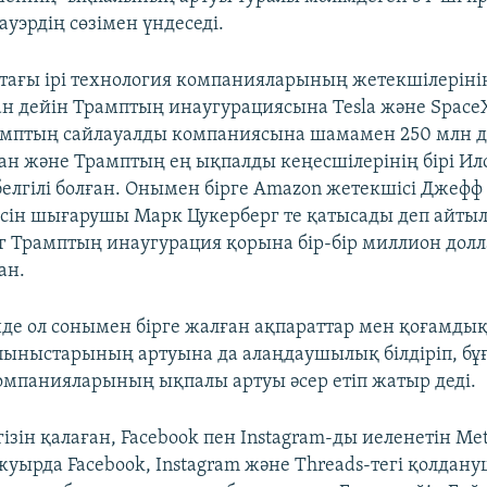
уэрдің сөзімен үндеседі.
ағы ірі технология компанияларының жетекшілеріні
ан дейін Трамптың инаугурациясына Tesla және SpaceX
амптың сайлауалды компаниясына шамамен 250 млн д
ан және Трамптың ең ықпалды кеңесшілерінің бірі Ил
елгілі болған. Онымен бірге Amazon жетекшісі Джефф 
ісін шығарушы Марк Цукерберг те қатысады деп айтыл
г Трамптың инаугурация қорына бір-бір миллион дол
ан.
нде ол сонымен бірге жалған ақпараттар мен қоғамдық 
пыныстарының артуына да алаңдаушылық білдіріп, бұ
омпанияларының ықпалы артуы әсер етіп жатыр деді.
ізін қалаған, Facebook пен Instagram-ды иеленетін Me
уырда Facebook, Instagram және Threads-тегі қолда