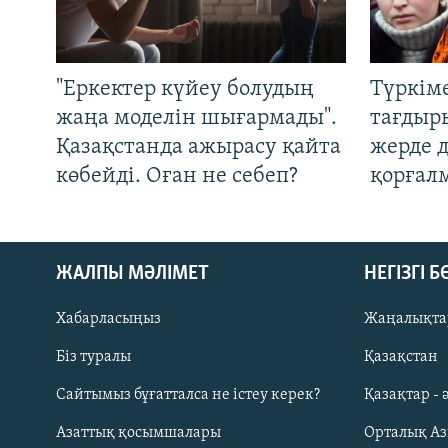
"Еркектер күйеу болудың
Түркім
жаңа моделін шығармады".
тағдыры
Қазақстанда ажырасу қайта
жерде 
көбейді. Оған не себеп?
қорғал
ЖАЛПЫ МӘЛІМЕТ
НЕГІЗГІ 
Хабарласыңыз
Жаңалықта
Біз туралы
Қазақстан
Русский
Сайтымыз бұғатталса не істеу керек?
Қазақтар - 
Азаттық қосымшалары
Орталық А
ЖАЗЫЛЫҢЫЗ