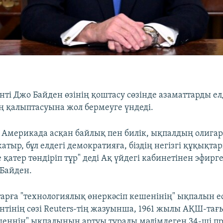
ті Джо Байден өзінің қоштасу сөзінде азаматтарды ел
 қалыптасуына жол бермеуге үндеді.
де Америкада асқан байлық пен билік, ықпалдың олига
тыр, бұл елдегі демократияға, біздің негізгі құқықт
е қатер төндіріп тұр" деді Ақ үйдегі кабинетінен эфир
Байден.
рға "технологиялық өнеркәсіп кешенінің" ықпалын е
тінің сөзі Reuters-тің жазуынша, 1961 жылы АҚШ-тағы
шеннің" ықпалының артуы туралы мәлімдеген 34-ші пр