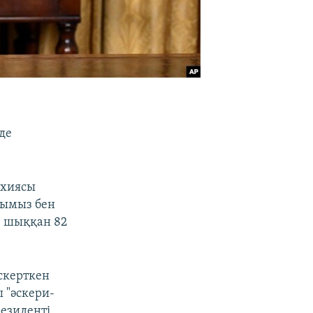
де
рхиясы
арымыз бен
ге шыққан 82
скерткен
 "әскери-
езиденті