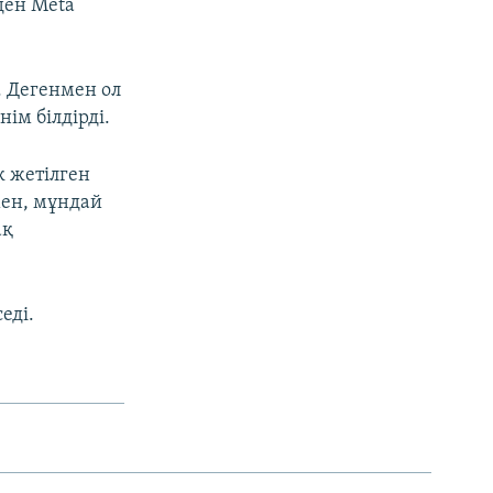
ден Meta
. Дегенмен ол
ім білдірді.
ік жетілген
мен, мұндай
ақ
еді.