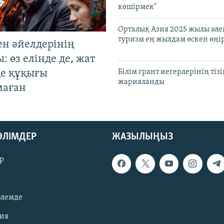
көшірмек"
Орталық Азия 2025 жылы әл
туризм ең жылдам өскен өңі
ен әйелдерінің
: өз елінде де, жат
де құқығы
Білім грант иегерлерінің тізі
жарияланды
маған
БӨЛІМДЕР
ЖАЗЫЛЫҢЫЗ
р
әлемде
зия