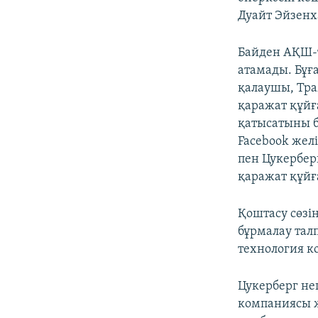
Дуайт Эйзенха
Байден АҚШ-т
атамады. Бұғ
қалаушы, Тр
қаражат құйғ
қатысатыны б
Facebook жел
пен Цукербер
қаражат құйғ
Қоштасу сөзі
бұрмалау тал
технология к
Цукерберг нег
компаниясы ж