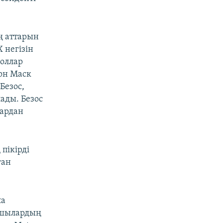
ң аттарын
 негізін
оллар
он Маск
Безос,
ады. Безос
лардан
пікірді
ған
ta
нушылардың