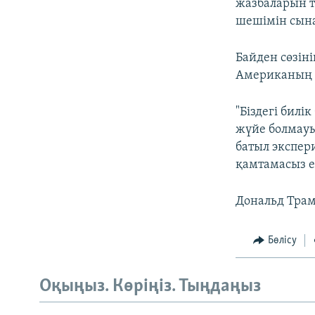
жазбаларын т
шешімін сын
Байден сөзін
Американың д
"Біздегі билі
жүйе болмауы
батыл экспер
қамтамасыз ет
Дональд Трам
Бөлісу
Оқыңыз. Көріңіз. Тыңдаңыз