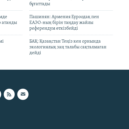
бұғаттады
емде
Пашинян: Армения Еуроодақ пен
р атанды
ЕАЭО-ның бірін таңдау жайлы
референдум өткізбейді
мі
БАҚ: Қазақстан Теңіз кен орнында
экологиялық заң талабы сақталмаған
дейді