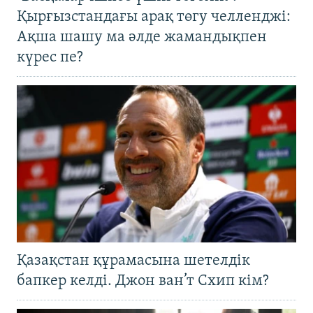
Қырғызстандағы арақ төгу челленджі:
Ақша шашу ма әлде жамандықпен
күрес пе?
Қазақстан құрамасына шетелдік
бапкер келді. Джон ван’т Схип кім?