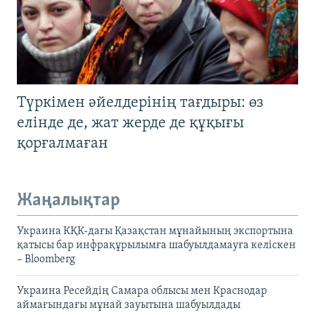
Түркімен әйелдерінің тағдыры: өз
елінде де, жат жерде де құқығы
қорғалмаған
Жаңалықтар
Украина КҚК-дағы Қазақстан мұнайының экспортына
қатысы бар инфрақұрылымға шабуылдамауға келіскен
– Bloomberg
Украина Ресейдің Самара облысы мен Краснодар
аймағындағы мұнай зауытына шабуылдады