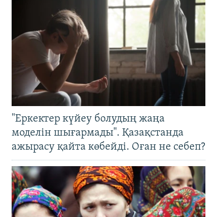
"Еркектер күйеу болудың жаңа
моделін шығармады". Қазақстанда
ажырасу қайта көбейді. Оған не себеп?