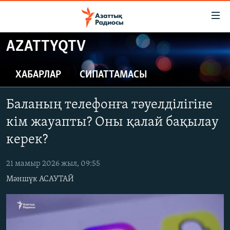
Accessibility
links
Skip
AZATTYQTV
to
ЖАҢАЛЫҚТАР
main
САЯСАТ
ХАБАРЛАР
СИПАТТАМАСЫ
content
AZATTYQTV
Skip
Баланың телефонға тәуелділігіне
to
ҚАҢТАР ОҚИҒАСЫ
main
кім жауапты? Оны қалай бақылау
АДАМ ҚҰҚЫҚТАРЫ
Navigation
керек?
Skip
ӘЛЕУМЕТ
to
21 мамыр 2026 жыл, 09:55
ӘЛЕМ
Search
Мәншүк АСАУТАЙ
АРНАЙЫ ЖОБАЛАР
Русский