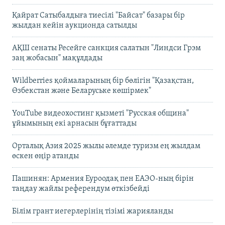
Қайрат Сатыбалдыға тиесілі "Байсат" базары бір
жылдан кейін аукционда сатылды
АҚШ сенаты Ресейге санкция салатын "Линдси Грэм
заң жобасын" мақұлдады
Wildberries қоймаларының бір бөлігін "Қазақстан,
Өзбекстан және Беларуське көшірмек"
YouTube видеохостинг қызметі "Русская община"
ұйымының екі арнасын бұғаттады
Орталық Азия 2025 жылы әлемде туризм ең жылдам
өскен өңір атанды
Пашинян: Армения Еуроодақ пен ЕАЭО-ның бірін
таңдау жайлы референдум өткізбейді
Білім грант иегерлерінің тізімі жарияланды