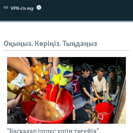
VPN-сіз оқу
Оқыңыз. Көріңіз. Тыңдаңыз
"Басқалар ішпес үшін төгейік".