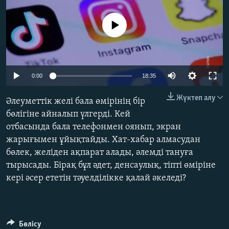
ЖАЗЫЛЫҢЫЗ
No media source currently available
Басқа тілдерде
Auto
0:00
18:35
240p
Жүктеп алу
Әлеуметтік желі бала өмірінің бір
360p
бөлігіне айналып үлгерді. Кей
отбасында бала телефонмен оянып, экран
480p
Auto
240p
360p
480p
жарығымен ұйықтайды. Хат-хабар алмасудан
720p
бөлек, желіден ақпарат алады, әлемді тануға
720p
1080p
1080p
тырысады. Бірақ бұл әдет, денсаулық, тіпті өміріне
кері әсер ететін тәуелділікке қалай әкеледі?
Бөлісу