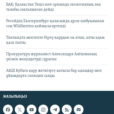
БАҚ: Қазақстан Теңіз кен орнында экологиялық заң
талабы сақталмаған дейді
Ресейдің Екатеринбург қаласында дрон шабуылынан
соң Wildberries қоймасы өртенді
Таиландта мектепте біреу қарудан оқ атып, алты адам
қаза тапты
Прокуратура журналист Александра Алёхованың
үкімін жеңілдетуді сұраған
АҚШ Кубаға қару жеткізуге қатысы бар адамдар мен
ұйымдарға санкция салды
ЖАЗЫЛЫҢЫЗ