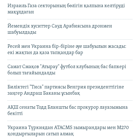
Израиль Газа секторының бөлігін қалпына келтіруді
мақұлдаған
Йемендік хуситтер Сауд Арабиясына дронмен
шабуылдады
Ресей мен Украина бір-біріне әуе шабуылын жасады:
екі жақтан да қаза тапқандар бар
Самат Смақов "Атырау" футбол клубының бас бапкері
болып тағайындалды
Биліктегі "Тиса" партиясы Венгрия президенттігіне
заңгер Андраш Баканы ұсынбақ
АҚШ сенаты Тодд Бланшты бас прокурор лауазымына
бекітті
Украина Түркиядан ATACMS зымырандары мен M270
қондырғыларын сатып алмақ