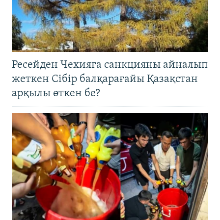
Ресейден Чехияға санкцияны айналып
жеткен Сібір балқарағайы Қазақстан
арқылы өткен бе?