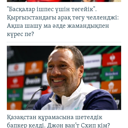
"Басқалар ішпес үшін төгейік".
Қырғызстандағы арақ төгу челленджі:
Ақша шашу ма әлде жамандықпен
күрес пе?
Қазақстан құрамасына шетелдік
бапкер келді. Джон ван’т Схип кім?