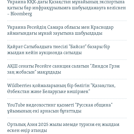
Украина КҚК-дағы Қазақстан мұнайының экспортына
қатысы бар инфрақұрылымға шабуылдамауға келіскен
– Bloomberg
Украина Ресейдің Самара облысы мен Краснодар
аймағындағы мұнай зауытына шабуылдады
Қайрат Сатыбалдыға тиесілі "Байсат" базары бір
жылдан кейін аукционда сатылды
АҚШ сенаты Ресейге санкция салатын "Линдси Грэм
заң жобасын" мақұлдады
Wildberries қоймаларының бір бөлігін "Қазақстан,
Өзбекстан және Беларуське көшірмек"
YouTube видеохостинг қызметі "Русская община"
ұйымының екі арнасын бұғаттады
Орталық Азия 2025 жылы әлемде туризм ең жылдам
өскен өңір атанды