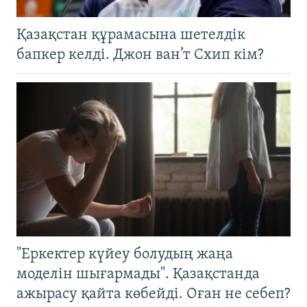
Қазақстан құрамасына шетелдік
бапкер келді. Джон ван’т Схип кім?
"Еркектер күйеу болудың жаңа
моделін шығармады". Қазақстанда
ажырасу қайта көбейді. Оған не себеп?