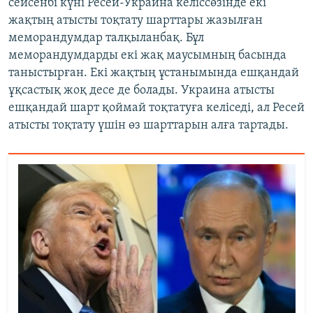
сейсенбі күні Ресей-Украина келіссөзінде екі
жақтың атысты тоқтату шарттары жазылған
меморандумдар талқыланбақ. Бұл
меморандумдарды екі жақ маусымның басында
таныстырған. Екі жақтың ұстанымында ешқандай
ұқсастық жоқ десе де болады. Украина атысты
ешқандай шарт қоймай тоқтатуға келіседі, ал Ресей
атысты тоқтату үшін өз шарттарын алға тартады.