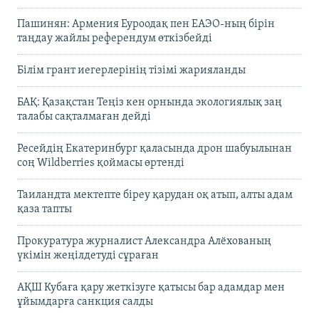
Пашинян: Армения Еуроодақ пен ЕАЭО-ның бірін
таңдау жайлы референдум өткізбейді
Білім грант иегерлерінің тізімі жарияланды
БАҚ: Қазақстан Теңіз кен орнында экологиялық заң
талабы сақталмаған дейді
Ресейдің Екатеринбург қаласында дрон шабуылынан
соң Wildberries қоймасы өртенді
Таиландта мектепте біреу қарудан оқ атып, алты адам
қаза тапты
Прокуратура журналист Александра Алёхованың
үкімін жеңілдетуді сұраған
АҚШ Кубаға қару жеткізуге қатысы бар адамдар мен
ұйымдарға санкция салды