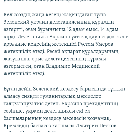
Келіссөздің жаңа кезеңі жақындаған тұста
Зеленский украин делегациясының құрамын
өзгертті, оған бұрынғыша 12 адам емес, 14 адам
кірді. Делегацияға Украина ұлттық қауіпсіздік және
қорғаныс кеңесінің жетекшісі Рүстем Умеров
жетекшілік етеді. Ресей ақпарат құралдарының
жазуынша, орыс делегациясының құрамы
өзгермеген, оған Владимир Мединский
жетекшілік етеді.
Бұған дейін Зеленский кездесу барысында тұтқын
алмасу сияқты гуманитарлық мәселелер
талқылануы тиіс деген. Украина президентінің
сөзінше, украин делегациясы екі ел
басшыларының кездесу мәселесін қозғамақ.
Кремльдің баспасөз хатшысы Дмитрий Песков