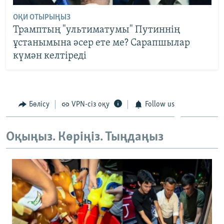
ОҚИ ОТЫРЫҢЫЗ
Трамптың "ультиматумы" Путиннің
ұстанымына әсер ете ме? Сарапшылар
күмән келтіреді
Бөлісу
VPN-сіз оқу
Follow us
Оқыңыз. Көріңіз. Тыңдаңыз