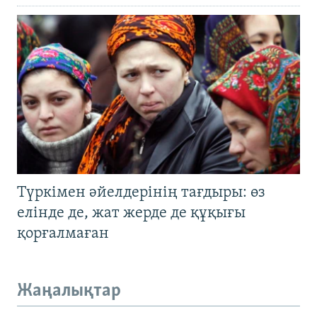
Түркімен әйелдерінің тағдыры: өз
елінде де, жат жерде де құқығы
қорғалмаған
Жаңалықтар