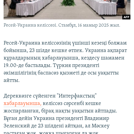
ЖАЗЫЛЫҢЫЗ
Ресей-Украина келіссөзі. Стамбұл, 16 мамыр 2025 жыл.
Басқа тілдерде
Ресей-Украина келіссөзінің үшінші кезеңі болжам
бойынша, 23 шілде кешке өтпек. Украина ақпарат
құралдарының хабарлауынша, кездесу шамамен
19.00-де басталады. Түркия президенті
әкімшілігінің баспасөз қызметі де осы уақытты
айтты.
Дереккөзге сүйенген "Интерфакстың"
хабарлауынша,
келіссөз сәрсенбі кешке
жоспарланған, бірақ нақты уақытын айтпады.
Бұған дейін Украина президенті Владимир
Зеленский де 23 шілдені айтқан, ал Мәскеу
растаған жоқ, жоққа шығарған да жоқ.