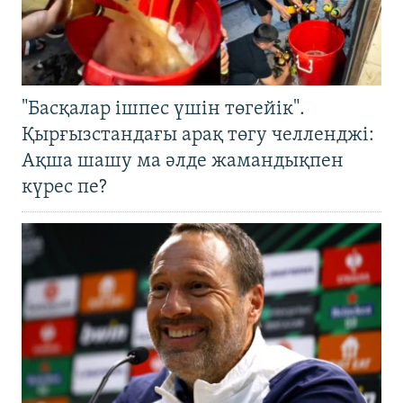
"Басқалар ішпес үшін төгейік".
Қырғызстандағы арақ төгу челленджі:
Ақша шашу ма әлде жамандықпен
күрес пе?