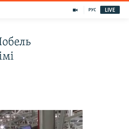
LIVE
РУС
Нобель
імі