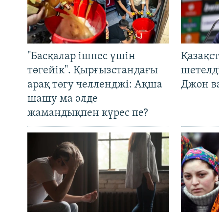
"Басқалар ішпес үшін
Қазақс
төгейік". Қырғызстандағы
шетелді
арақ төгу челленджі: Ақша
Джон ва
шашу ма әлде
жамандықпен күрес пе?