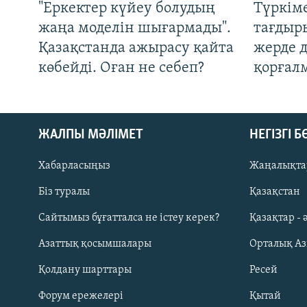
"Еркектер күйеу болудың
Түркім
жаңа моделін шығармады".
тағдыры
Қазақстанда ажырасу қайта
жерде 
көбейді. Оған не себеп?
қорғал
ЖАЛПЫ МӘЛІМЕТ
НЕГІЗГІ 
Хабарласыңыз
Жаңалықта
Біз туралы
Қазақстан
Русский
Сайтымыз бұғатталса не істеу керек?
Қазақтар - 
Азаттық қосымшалары
Орталық А
ЖАЗЫЛЫҢЫЗ
Қолдану шарттары
Ресей
Форум ережелері
Қытай