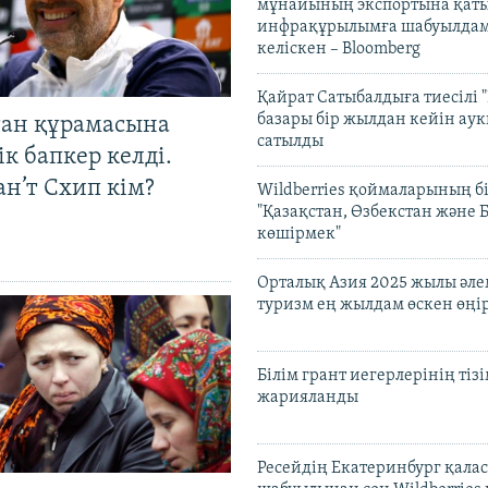
мұнайының экспортына қаты
инфрақұрылымға шабуылдам
келіскен – Bloomberg
Қайрат Сатыбалдыға тиесілі "
базары бір жылдан кейін ау
тан құрамасына
сатылды
к бапкер келді.
н’т Схип кім?
Wildberries қоймаларының бі
"Қазақстан, Өзбекстан және 
көшірмек"
Орталық Азия 2025 жылы әл
туризм ең жылдам өскен өңі
Білім грант иегерлерінің тізі
жарияланды
Ресейдің Екатеринбург қала