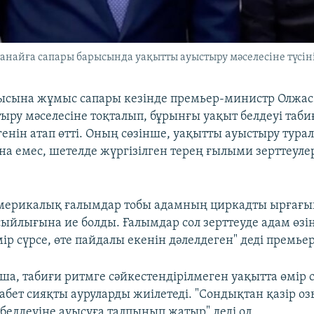
найға сапары барысында уақытты ауыстыру мәселесіне түсінік
ысына жұмыс сапары кезінде премьер-министр Олжас
тыру мәселесіне тоқталып, бұрынғы уақыт белдеуі таби
генін атап өтті. Оның сөзінше, уақытты ауыстыру тур
ана емес, шетелде жүргізілген терең ғылыми зерттеуле
мерикалық ғалымдар тобы адамның циркадты ырғағын
сыйлығына ие болды. Ғалымдар сол зерттеуде адам өзі
р сүрсе, өте пайдалы екенін дәлелдеген" деді премьер
а, табиғи ритмге сәйкестендірілмеген уақытта өмір 
абет сияқты ауруларды жиілетеді. "Сондықтан қазір оз
белдеуіне ауысуға талпынып жатыр" деді ол.