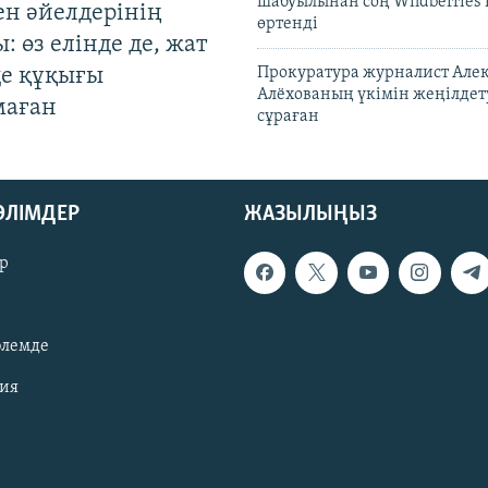
шабуылынан соң Wildberries
ен әйелдерінің
өртенді
: өз елінде де, жат
де құқығы
Прокуратура журналист Але
Алёхованың үкімін жеңілдет
маған
сұраған
БӨЛІМДЕР
ЖАЗЫЛЫҢЫЗ
р
әлемде
зия