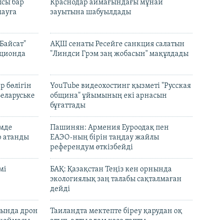
сы бар
Краснодар аймағындағы мұнай
ауға
зауытына шабуылдады
Байсат"
АҚШ сенаты Ресейге санкция салатын
кционда
"Линдси Грэм заң жобасын" мақұлдады
р бөлігін
YouTube видеохостинг қызметі "Русская
Беларуське
община" ұйымының екі арнасын
бұғаттады
емде
Пашинян: Армения Еуроодақ пен
р атанды
ЕАЭО-ның бірін таңдау жайлы
референдум өткізбейді
мі
БАҚ: Қазақстан Теңіз кен орнында
экологиялық заң талабы сақталмаған
дейді
сында дрон
Таиландта мектепте біреу қарудан оқ