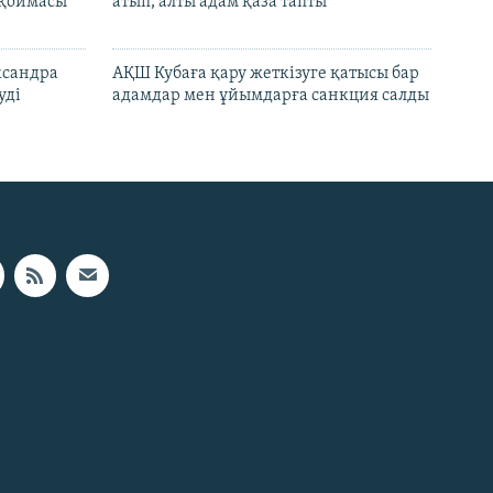
 қоймасы
атып, алты адам қаза тапты
ксандра
АҚШ Кубаға қару жеткізуге қатысы бар
уді
адамдар мен ұйымдарға санкция салды