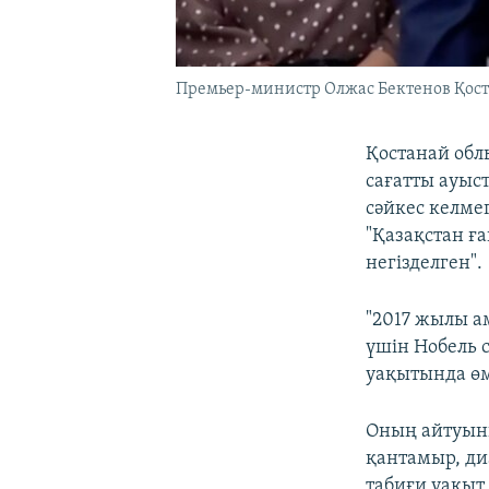
Премьер-министр Олжас Бектенов Қоста
Қостанай обл
сағатты ауыс
сәйкес келме
"Қазақстан ғ
негізделген".
"2017 жылы а
үшін Нобель 
уақытында өмі
Оның айтуынш
қантамыр, ди
табиғи уақыт 