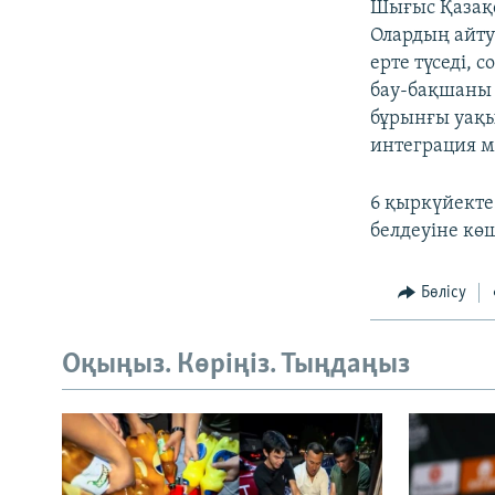
Шығыс Қазақс
Олардың айту
ерте түседі,
бау-бақшаны 
бұрынғы уақы
интеграция м
6 қыркүйекте
белдеуіне кө
Бөлісу
Оқыңыз. Көріңіз. Тыңдаңыз