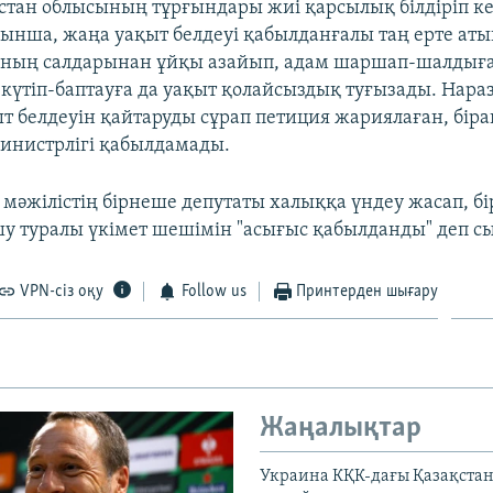
тан облысының тұрғындары жиі қарсылық білдіріп ке
ынша, жаңа уақыт белдеуі қабылданғалы таң ерте аты
 соның салдарынан ұйқы азайып, адам шаршап-шалдығ
күтіп-баптауға да уақыт қолайсыздық туғызады. Нара
т белдеуін қайтаруды сұрап петиция жариялаған, біра
инистрлігі қабылдамады.
 мәжілістің бірнеше депутаты халыққа үндеу жасап, б
шу туралы үкімет шешімін "асығыс қабылданды" деп сы
VPN-сіз оқу
Follow us
Принтерден шығару
Жаңалықтар
Украина КҚК-дағы Қазақста