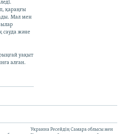
леді.
п, қараңғы
ады. Мал мен
зылар
қ сауда және
ірыңғай уақыт
нға алған.
н
Украина Ресейдің Самара облысы мен