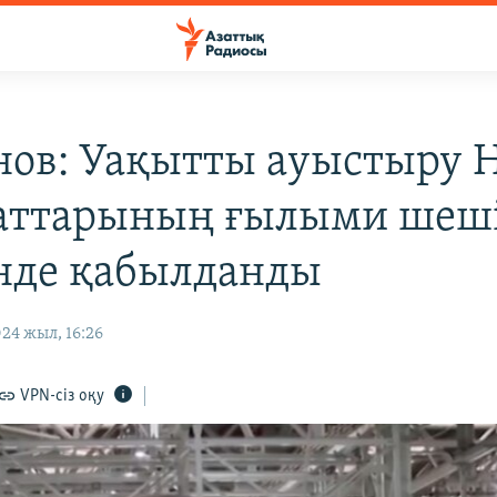
нов: Уақытты ауыстыру 
аттарының ғылыми шеш
інде қабылданды
24 жыл, 16:26
VPN-сіз оқу