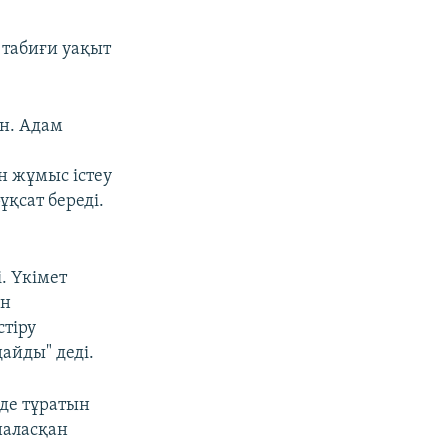
 табиғи уақыт
ін. Адам
 жұмыс істеу
қсат береді.
. Үкімет
ен
тіру
айды" деді.
рде тұратын
наласқан