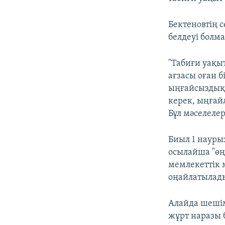
Бектеновтің 
белдеуі болма
"Табиғи уақы
ағзасы оған б
ыңғайсыздық
керек, ыңғай
Бұл мәселелер
Биыл 1 науры
осылайша "өң
мемлекеттік 
оңайлатылады
Алайда шешім
жұрт наразы б