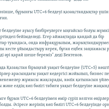
сөзінше, бұрынғы UTC+6 белдеуі қазақстандықтар үшін
ған.
т белдеуіне ауысу бәзбіреулерге ыңғайсыз болуы мүмк
іртіндеп бейімделеді. Егер аймақтарда қандай да бір
тар туындаса, онда инфрақұрылым, жарықтандырумен
лы кесте ұйымдастыру керек, бұған еңбек заңнамасы рұ
ді әрі қарай шеше береміз" деді Бектенов.
зда Қазақстан бірыңғай уақыт белдеуіне (UTC+5) көшті
ірлер арасындағы уақыт кедергісі жойылып, бизнес п
мекемелер жұмысы жақсарады, көлік қатынасын үйлес
 және елдің көп бөлігі табиғи уақыт белдеуіне жақынд
ге бұрын UTC+6 белдеуімен өмір сүріп келген өңірле
олды. Әсіресе жерінің көп бөлігі UTC+6 белдеуінде ор