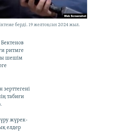
теме берді. 19 желтоқсан 2024 жыл.
 Бектенов
ғи ритмге
алы шешім
рге
 зерттегені
нің табиғи
.
сүру жүрек-
ық елдер