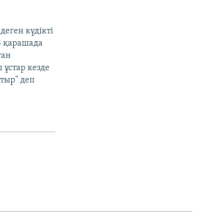
деген күдікті
3 қарашада
ған
 ұстар кезде
тыр" деп