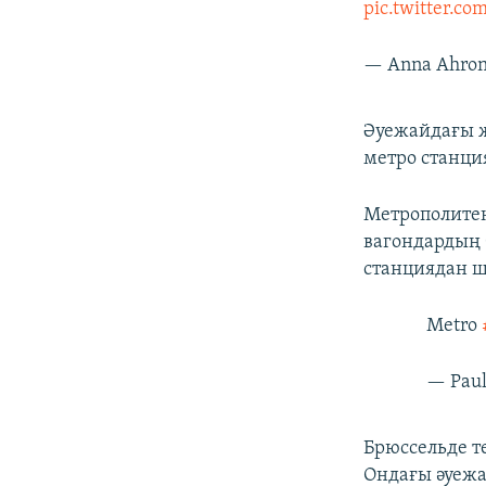
pic.twitter.c
— Anna Ahro
Әуежайдағы ж
метро станци
Метрополитен
вагондардың 
станциядан ш
Metro
— Paul
Брюссельде т
Ондағы әуежа