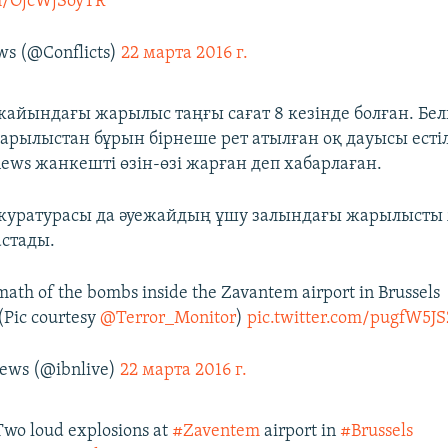
om/OjcWjSoyTR
ws (@Conflicts)
22 марта 2016 г.
жайындағы жарылыс таңғы сағат 8 кезінде болған. Бе
арылыстан бұрын бірнеше рет атылған оқ дауысы есті
ews жанкешті өзін-өзі жарған деп хабарлаған.
окуратурасы да әуежайдың ұшу залындағы жарылысты
стады.
th of the bombs inside the Zavantem airport in Brussels
(Pic courtesy
@Terror_Monitor
)
pic.twitter.com/pugfW5JS
ws (@ibnlive)
22 марта 2016 г.
Two loud explosions at
#Zaventem
airport in
#Brussels