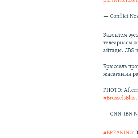
pic.twitter.c
— Conflict Ne
Завентем әуе
телеарнасы ж
айтады. CBS n
Брюссель пр
жасағанын ра
PHOTO: Afterma
#BrusselsBlast
— CNN-IBN Ne
#BREAKING
: 