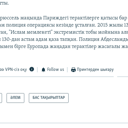
тты.
Брюссель маңында Париждегі терактілерге қатысы бар 
ам полиция операциясы кезінде ұсталған. 2015 жылы 1
ан, "Ислам мемлекеті" экстремистік тобы мойнына ал
н 130-дан астам адам қаза тапқан. Полиция Абдесламды
рымен бірге Еуропада жаңадан терактілер жасағалы жа
VPN-сіз оқу
Follow us
Принтерден шығару
ӘЛЕМ
БАС ТАҚЫРЫПТАР