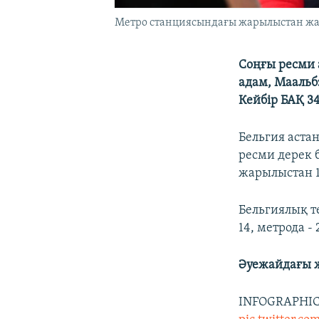
Метро станциясындағы жарылыстан жара
Соңғы ресми 
адам, Маальб
Кейбір БАҚ 3
Бельгия аста
ресми дерек 
жарылыстан 1
Бельгиялық т
14, метрода -
Әуежайдағы 
INFOGRAPHIC: 