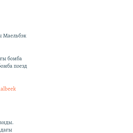
ғы Маельбэк
ғы бомба
бомба поезд
albeek
ланды.
адағы