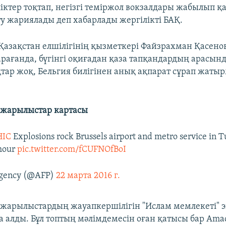
іктер тоқтап, негізгі теміржол вокзалдары жабылып қ
ту жариялады деп хабарлады жергілікті БАҚ.
Қазақстан елшілігінің қызметкері Файзрахман Қасено
арағанда, бүгінгі оқиғадан қаза тапқандардың арасын
тар жоқ, Бельгия билігінен анық ақпарат сұрап жатыр
 жарылыстар картасы
IC
Explosions rock Brussels airport and metro service in 
hour
pic.twitter.com/fCUFNOfBoI
gency (@AFP)
22 марта 2016 г.
 жарылыстардың жауапкершілігін "Ислам мемлекеті" э
 алды. Бұл топтың мәлімдемесін оған қатысы бар Ama