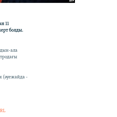
н 11
ерт болды.
лдын-ала
етродағы
 (әуежайда -
RL