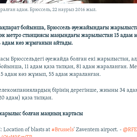
лған адам. Брюссель, 22 наурыз 2016 жыл.
ақпарат бойынша, Брюссель әуежайындағы жарылыста
эк метро станциясы маңындағы жарылыстан 15 адам м
4 адам көз жұмғанын айтады.
насы Брюссельдегі әуежайда болған екі жарылыстан, а
бойынша, 11 адам қаза тапқан, 81 адам жараланған. М
5 адам көз жұмып, 55 адам жараланған.
елекомпаниялардың бірінің дерегінше, жиыны 34 адам
 20 адам) қаза тапқан.
жарылыс болған маңның картасы
Location of blasts at
#Brussels
' Zaventem airport. -
@RFE