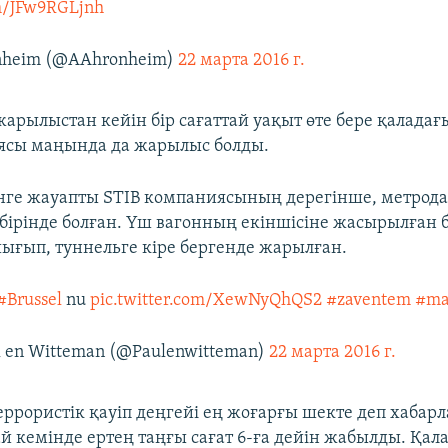
om/JFw9RGLjnh
nheim (@AAhronheim)
22 марта 2016 г.
арылыстан кейін бір сағаттай уақыт өте бере қалада
ясы маңында да жарылыс болды.
ге жауапты STIB компаниясының дерегінше, метрода
бірінде болған. Үш вагонның екіншісіне жасырылған 
ығып, туннельге кіре бергенде жарылған.
#Brussel
nu
pic.twitter.com/XewNyQhQS2
#zaventem
#ma
 en Witteman (@Paulenwitteman)
22 марта 2016 г.
еррористік қауіп деңгейі ең жоғарғы шекте деп хабар
й кемінде ертең таңғы сағат 6-ға дейін жабылды. Қал