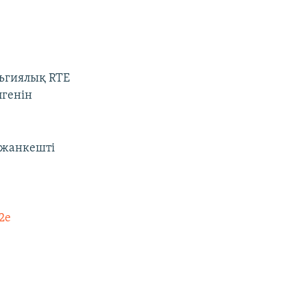
льгиялық RTE
лгенін
 жанкешті
2e