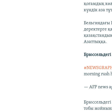
қоғамдық көл
күндік аза тұ
Бельгиядағы 
деректерге қ
қазақстандық
Азаттыққа.
Брюссельдегі
#NEWSGRAPH
morning rush 
— AFP news a
Брюссельдегі
тобы мойнына