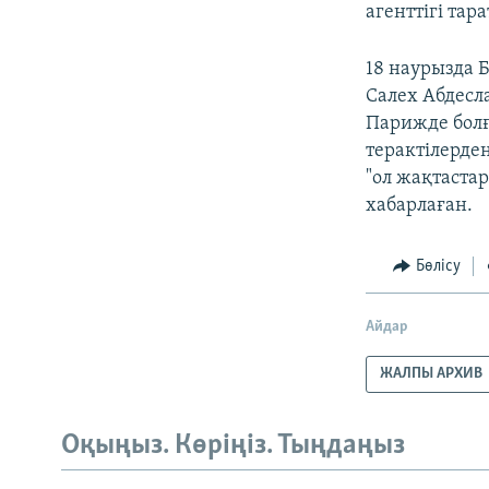
агенттігі тара
18 наурызда 
Салех Абдесл
Парижде болғ
терактілерде
"ол жақтаста
хабарлаған.​
Бөлісу
Айдар
ЖАЛПЫ АРХИВ
Оқыңыз. Көріңіз. Тыңдаңыз