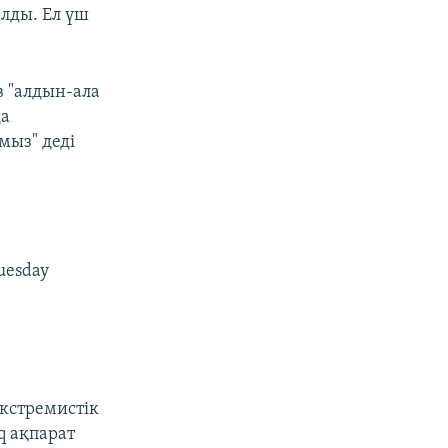
алды. Ел үш
в "алдын-ала
да
мыз" деді
Tuesday
кстремистік
q ақпарат