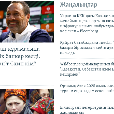
Жаңалықтар
Украина КҚК-дағы Қазақста
мұнайының экспортына қаты
инфрақұрылымға шабуылдам
келіскен – Bloomberg
Қайрат Сатыбалдыға тиесілі "
базары бір жылдан кейін ау
тан құрамасына
сатылды
к бапкер келді.
н’т Схип кім?
Wildberries қоймаларының бі
"Қазақстан, Өзбекстан және 
көшірмек"
Орталық Азия 2025 жылы әл
туризм ең жылдам өскен өңі
Білім грант иегерлерінің тізі
жарияланды