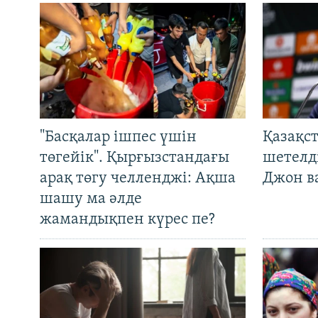
"Басқалар ішпес үшін
Қазақс
төгейік". Қырғызстандағы
шетелді
арақ төгу челленджі: Ақша
Джон ва
шашу ма әлде
жамандықпен күрес пе?