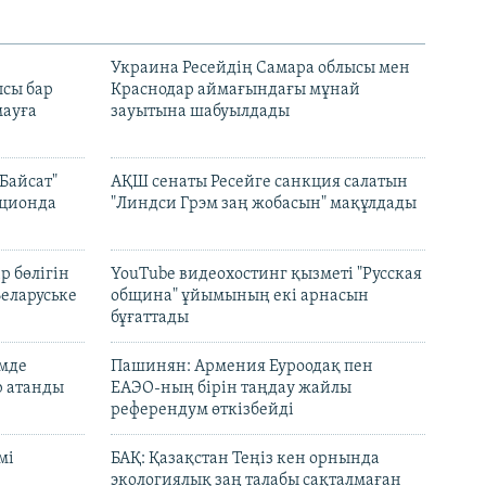
н
Украина Ресейдің Самара облысы мен
сы бар
Краснодар аймағындағы мұнай
ауға
зауытына шабуылдады
Байсат"
АҚШ сенаты Ресейге санкция салатын
кционда
"Линдси Грэм заң жобасын" мақұлдады
р бөлігін
YouTube видеохостинг қызметі "Русская
Беларуське
община" ұйымының екі арнасын
бұғаттады
емде
Пашинян: Армения Еуроодақ пен
р атанды
ЕАЭО-ның бірін таңдау жайлы
референдум өткізбейді
мі
БАҚ: Қазақстан Теңіз кен орнында
экологиялық заң талабы сақталмаған