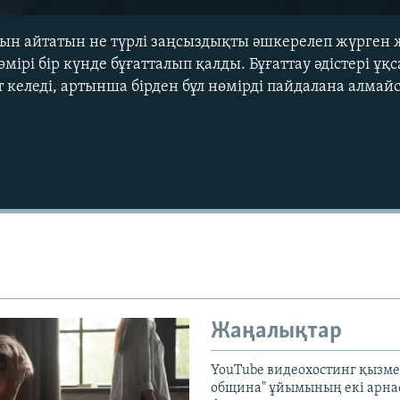
сын айтатын не түрлі заңсыздықты әшкерелеп жүрген 
ірі бір күнде бұғатталып қалды. Бұғаттау әдістері ұқса
 келеді, артынша бірден бұл нөмірді пайдалана алмай
Auto
240p
360p
720p
1080p
Жаңалықтар
YouTube видеохостинг қызмет
община" ұйымының екі арн