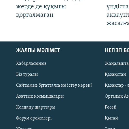
жерде де құқығы
үндіст
қорғалмаған
аккаун
жасалғ
ЖАЛПЫ МӘЛІМЕТ
НЕГІЗГІ 
Хабарласыңыз
Жаңалықта
Біз туралы
Қазақстан
Русский
Сайтымыз бұғатталса не істеу керек?
Қазақтар - 
Азаттық қосымшалары
Орталық А
ЖАЗЫЛЫҢЫЗ
Қолдану шарттары
Ресей
Форум ережелері
Қытай