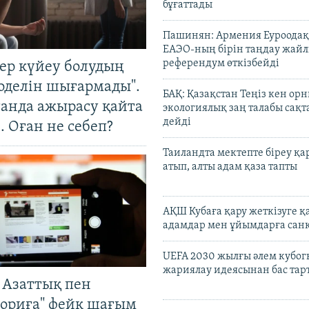
бұғаттады
Пашинян: Армения Еуроодақ
ЕАЭО-ның бірін таңдау жай
референдум өткізбейді
тер күйеу болудың
оделін шығармады".
БАҚ: Қазақстан Теңіз кен ор
танда ажырасу қайта
экологиялық заң талабы сақ
дейді
. Оған не себеп?
Таиландта мектепте біреу қа
атып, алты адам қаза тапты
АҚШ Кубаға қару жеткізуге қ
адамдар мен ұйымдарға сан
UEFA 2030 жылғы әлем кубог
жариялау идеясынан бас та
 Азаттық пен
ориға" фейк шағым