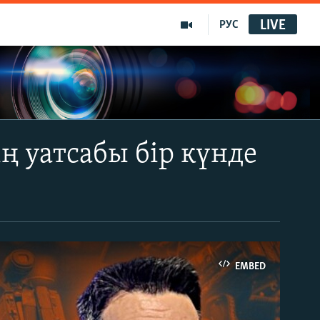
LIVE
РУС
ң уатсабы бір күнде
EMBED