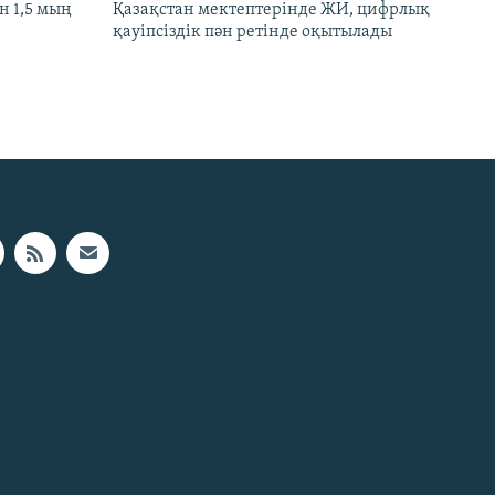
 1,5 мың
Қазақстан мектептерінде ЖИ, цифрлық
қауіпсіздік пән ретінде оқытылады