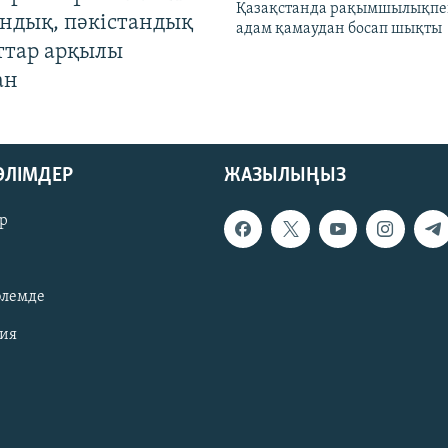
Қазақстанда рақымшылықпен
андық, пәкістандық
адам қамаудан босап шықты
ттар арқылы
ан
БӨЛІМДЕР
ЖАЗЫЛЫҢЫЗ
р
әлемде
зия