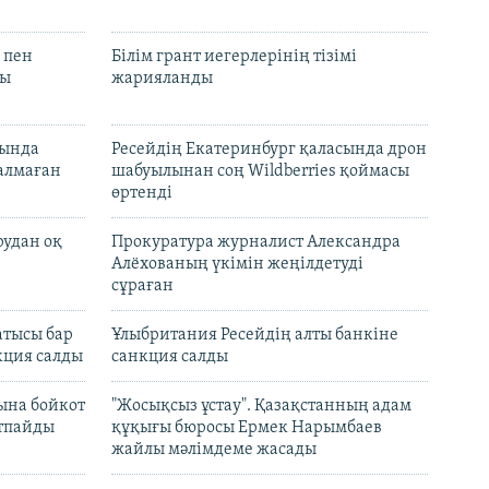
 пен
Білім грант иегерлерінің тізімі
лы
жарияланды
нында
Ресейдің Екатеринбург қаласында дрон
талмаған
шабуылынан соң Wildberries қоймасы
өртенді
рудан оқ
Прокуратура журналист Александра
Алёхованың үкімін жеңілдетуді
сұраған
атысы бар
Ұлыбритания Ресейдің алты банкіне
кция салды
санкция салды
ына бойкот
"Жосықсыз ұстау". Қазақстанның адам
ртпайды
құқығы бюросы Ермек Нарымбаев
жайлы мәлімдеме жасады