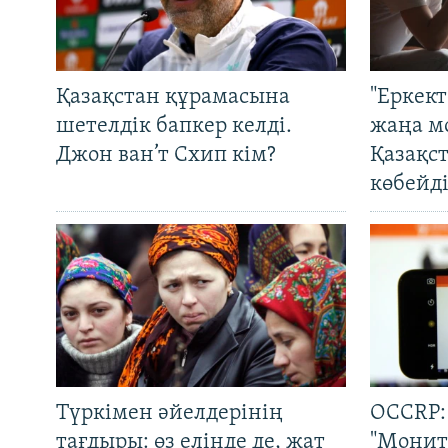
Қазақстан құрамасына
"Еркек
шетелдік бапкер келді.
жаңа м
Джон ван’т Схип кім?
Қазақс
көбейді
Түркімен әйелдерінің
OCCRP:
тағдыры: өз елінде де, жат
"Монит