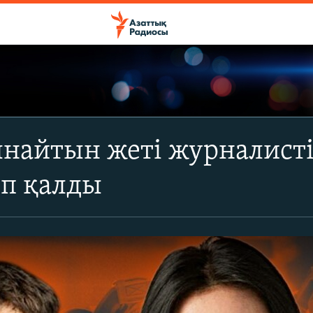
ынайтын жеті журналисті
ып қалды