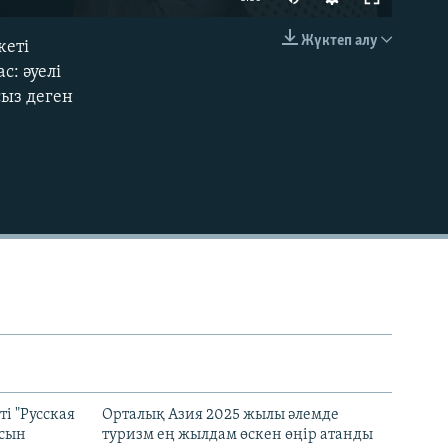
240p
Жүктеп алу
жеті
EMBED
360p
с: әуелі
сыз деген
480p
720p
1080p
480p
і "Русская
Орталық Азия 2025 жылы әлемде
асын
туризм ең жылдам өскен өңір атанды