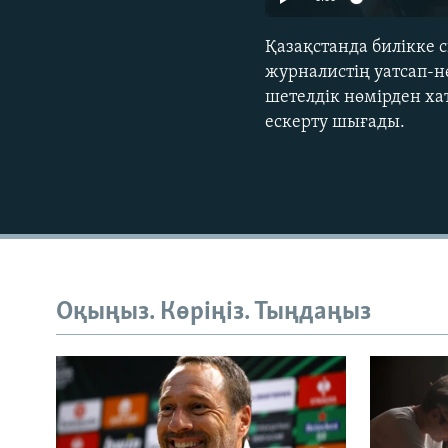
Қазақстанда билікке 
журналистің уатсап-нөм
шетелдік нөмірден хат
ескерту шығады.
Оқыңыз. Көріңіз. Тыңдаңыз