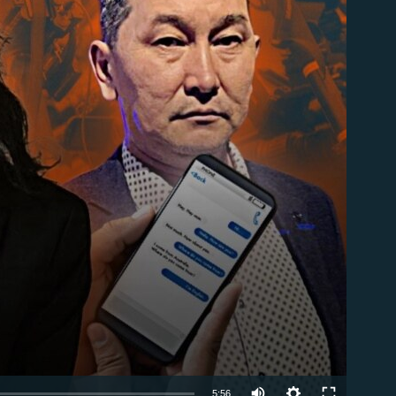
able
Auto
5:56