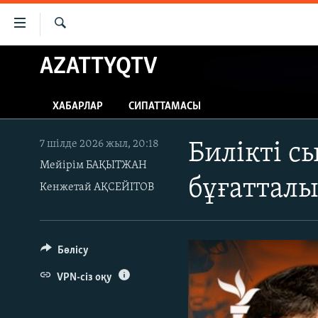
Accessibility
links
İздеу
Skip
AZATTYQTV
ЖАҢАЛЫҚТАР
to
САЯСАТ
main
ХАБАРЛАР
СИПАТТАМАСЫ
content
AZATTYQTV
Skip
ҚАҢТАР ОҚИҒАСЫ
to
7 шілде 2026 жыл, 20:18
Билікті с
main
Мейірім БАҚЫТЖАН
АДАМ ҚҰҚЫҚТАРЫ
Navigation
бұғаттал
Кенжетай АҚСЕЙІТОВ
ӘЛЕУМЕТ
Skip
to
ӘЛЕМ
Search
АРНАЙЫ ЖОБАЛАР
Бөлісу
VPN-сіз оқу