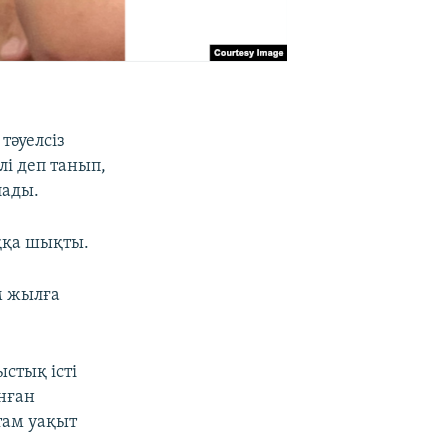
тәуелсіз
і деп танып,
лады.
ққа шықты.
м жылға
стық істі
нған
там уақыт