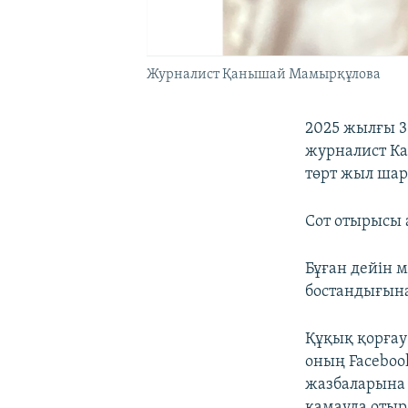
Журналист Қанышай Мамырқұлова
2025 жылғы 3
журналист Ка
төрт жыл шар
Сот отырысы
Бұған дейін 
бостандығына
Құқық қорғау
оның Faceboo
жазбаларына 
қамауда отыр