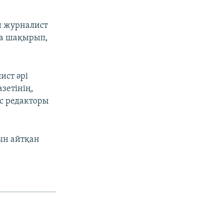
н журналист
ға шақырып,
ист әрі
азетінің,
с редакторы
ын айтқан