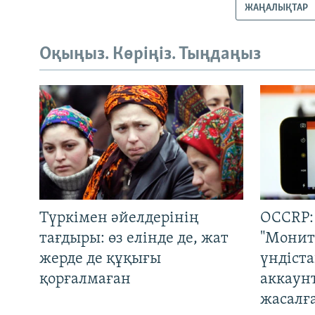
ЖАҢАЛЫҚТАР
Оқыңыз. Көріңіз. Тыңдаңыз
Түркімен әйелдерінің
OCCRP:
тағдыры: өз елінде де, жат
"Монит
жерде де құқығы
үндіст
қорғалмаған
аккаун
жасалғ