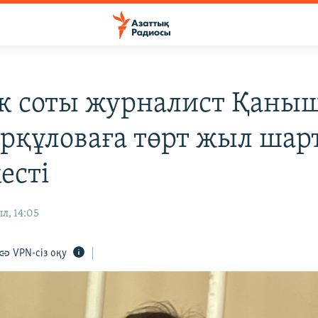
к соты журналист Қаны
құловаға төрт жыл шар
есті
л, 14:05
VPN-сіз оқу