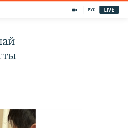
LIVE
РУС
шай
тты