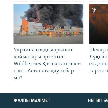
Украина соққыларынан
Шекара
қоймалары өртенген
Лұқпан
Wildberries Қазақстанға көз
елден 
тікті: Астанаға қауіп бар
қарсы 
ма?
ЖАЛПЫ МӘЛІМЕТ
НЕГІЗГІ 