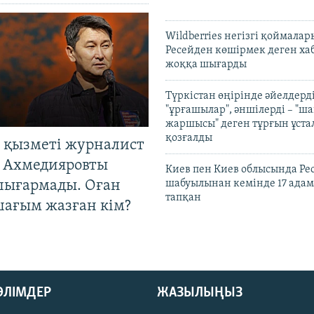
Wildberries негізгі қоймала
Ресейден көшірмек деген ха
жоққа шығарды
Түркістан өңірінде әйелдерді
"ұрғашылар", әншілерді – "
жаршысы" деген тұрғын ұстал
қозғалды
 қызметі журналист
 Ахмедияровты
Киев пен Киев облысында Рес
шығармады. Оған
шабуылынан кемінде 17 адам
тапқан
шағым жазған кім?
БӨЛІМДЕР
ЖАЗЫЛЫҢЫЗ