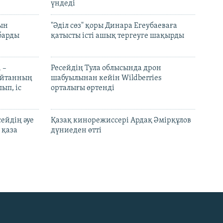
үндеді
рын
"Әділ сөз" қоры Динара Егеубаеваға
барды
қатысты істі ашық тергеуге шақырды
 –
Ресейдің Тула облысында дрон
шайтанның
шабуылынан кейін Wildberries
ып, іс
орталығы өртенді
ейдің әуе
Қазақ кинорежиссері Ардақ Әмірқұлов
 қаза
дүниеден өтті