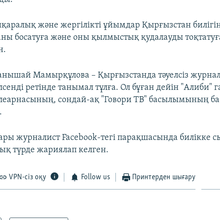
ықаралық және жергілікті ұйымдар Қырғызстан билігі
ы босатуға және оны қылмыстық қудалауды тоқтату
н.
анышай Мамырқұлова – Қырғызстанда тәуелсіз журнал
сенді ретінде танымал тұлға. Ол бұған дейін "Алиби" г
елеарнасының, сондай-ақ "Говори ТВ" басылымының ба
.
ары журналист Facebook-тегі парақшасында билікке с
шық түрде жариялап келген.
VPN-сіз оқу
Follow us
Принтерден шығару