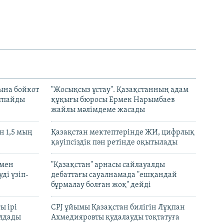
ына бойкот
"Жосықсыз ұстау". Қазақстанның адам
ртпайды
құқығы бюросы Ермек Нарымбаев
жайлы мәлімдеме жасады
 1,5 мың
Қазақстан мектептерінде ЖИ, цифрлық
қауіпсіздік пән ретінде оқытылады
 мен
"Қазақстан" арнасы сайлауалды
ді үзіп-
дебаттағы сауалнамада "ешқандай
бұрмалау болған жоқ" дейді
ы ірі
CPJ ұйымы Қазақстан билігін Лұқпан
лдады
Ахмедияровты қудалауды тоқтатуға