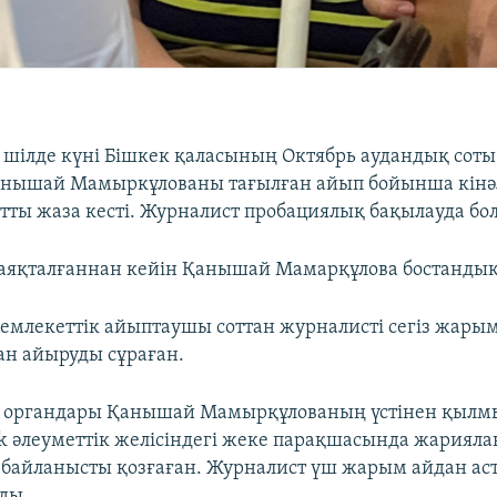
 шілде күні Бішкек қаласының Октябрь аудандық соты 
нышай Мамыркұлованы тағылған айып бойынша кінәл
тты жаза кесті. Журналист пробациялық бақылауда бо
 аяқталғаннан кейін Қанышай Мамарқұлова бостанды
мемлекеттік айыптаушы соттан журналисті сегіз жары
н айыруды сұраған.
 органдары Қанышай Мамырқұлованың үстінен қылмы
k әлеуметтік желісіндегі жеке парақшасында жарияла
байланысты қозғаған. Журналист үш жарым айдан ас
ды.