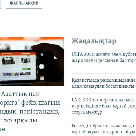
ЖАЛПЫ АРХИВ
Жаңалықтар
UEFA 2030 жылғы әлем кубог
жариялау идеясынан бас та
Қазақстанда рақымшылықпен
адам қамаудан босап шықты
 Азаттық пен
БАҚ: КҚК танкер тапшылығы
ориға" фейк шағым
қауіпсіздікке бола мұнай тиеу
андық, пәкістандық
созуға мәжбүр
ттар арқылы
Ресейдің Ярослав қаласындағ
ан
мұнай зауытына дрон шабуы