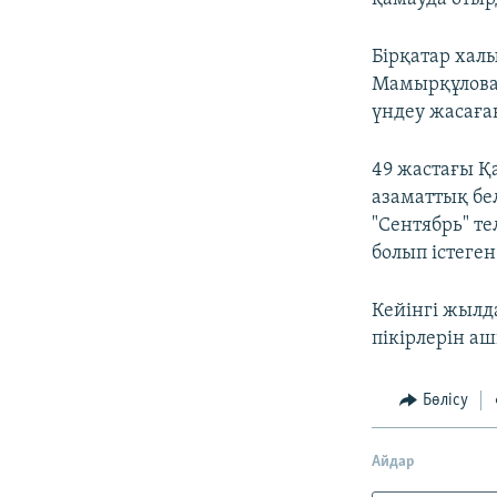
Бірқатар хал
Мамырқұлован
үндеу жасаға
49 жастағы Қ
азаматтық бел
"Сентябрь" т
болып істеген
Кейінгі жылд
пікірлерін а
Бөлісу
Айдар