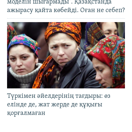
моделін шығармады". Қазақстанда
ажырасу қайта көбейді. Оған не себеп?
Түркімен әйелдерінің тағдыры: өз
елінде де, жат жерде де құқығы
қорғалмаған