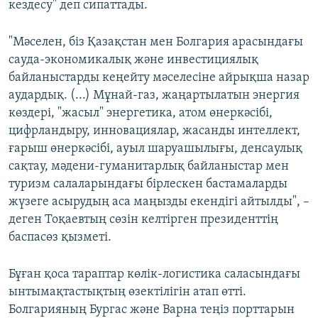
кездесу" деп сипаттады.
"Мәселен, біз Қазақстан мен Болгария арасындағы
сауда-экономикалық және инвестициялық
байланыстарды кеңейту мәселесіне айрықша назар
аудардық. (...) Мұнай-газ, жаңартылатын энергия
көздері, "жасыл" энергетика, атом өнеркәсібі,
цифрландыру, инновациялар, жасанды интеллект,
ғарыш өнеркәсібі, ауыл шаруашылығы, денсаулық
сақтау, мәдени-гуманитарлық байланыстар мен
туризм салаларындағы бірлескен бастамаларды
жүзеге асырудың аса маңызды екендігі айтылды", –
деген Тоқаевтың сөзін келтірген президенттің
баспасөз қызметі.
Бұған қоса тараптар көлік-логистика саласындағы
ынтымақтастықтың өзектілігін атап өтті.
Болгарияның Бургас және Варна теңіз порттарын