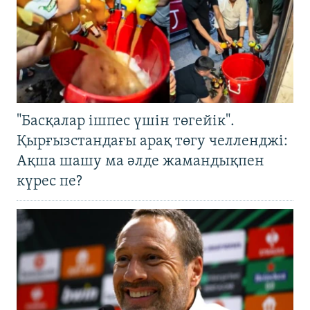
"Басқалар ішпес үшін төгейік".
Қырғызстандағы арақ төгу челленджі:
Ақша шашу ма әлде жамандықпен
күрес пе?