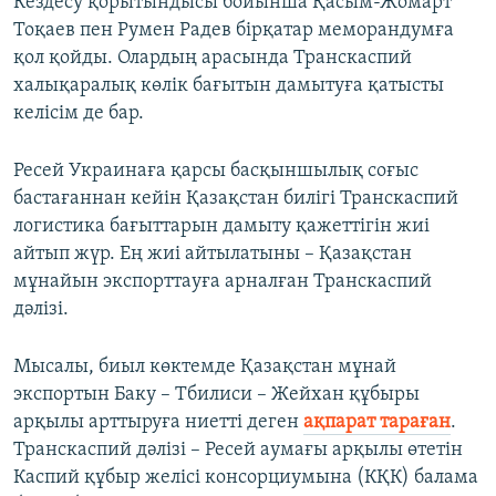
Кездесу қорытындысы бойынша Қасым-Жомарт
Тоқаев пен Румен Радев бірқатар меморандумға
қол қойды. Олардың арасында Транскаспий
халықаралық көлік бағытын дамытуға қатысты
келісім де бар.
Ресей Украинаға қарсы басқыншылық соғыс
бастағаннан кейін Қазақстан билігі Транскаспий
логистика бағыттарын дамыту қажеттігін жиі
айтып жүр. Ең жиі айтылатыны – Қазақстан
мұнайын экспорттауға арналған Транскаспий
дәлізі.
Мысалы, биыл көктемде Қазақстан мұнай
экспортын Баку – Тбилиси – Жейхан құбыры
арқылы арттыруға ниетті деген
ақпарат тараған
.
Транскаспий дәлізі – Ресей аумағы арқылы өтетін
Каспий құбыр желісі консорциумына (КҚК) балама