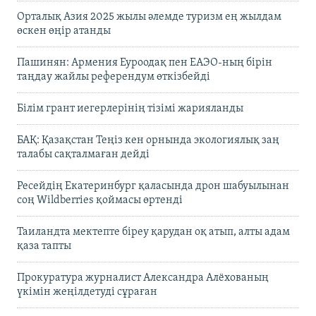
Орталық Азия 2025 жылы әлемде туризм ең жылдам
өскен өңір атанды
Пашинян: Армения Еуроодақ пен ЕАЭО-ның бірін
таңдау жайлы референдум өткізбейді
Білім грант иегерлерінің тізімі жарияланды
БАҚ: Қазақстан Теңіз кен орнында экологиялық заң
талабы сақталмаған дейді
Ресейдің Екатеринбург қаласында дрон шабуылынан
соң Wildberries қоймасы өртенді
Таиландта мектепте біреу қарудан оқ атып, алты адам
қаза тапты
Прокуратура журналист Александра Алёхованың
үкімін жеңілдетуді сұраған