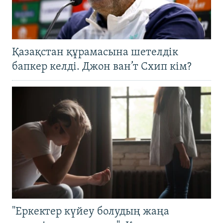
Қазақстан құрамасына шетелдік
бапкер келді. Джон ван’т Схип кім?
"Еркектер күйеу болудың жаңа