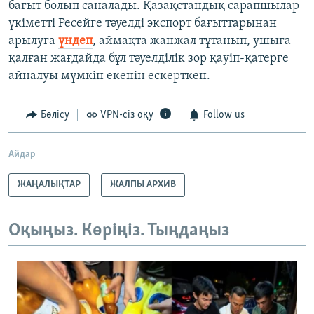
бағыт болып саналады. Қазақстандық сарапшылар
үкіметті Ресейге тәуелді экспорт бағыттарынан
арылуға
үндеп
, аймақта жанжал тұтанып, ушыға
қалған жағдайда бұл тәуелділік зор қауіп-қатерге
айналуы мүмкін екенін ескерткен.
Бөлісу
VPN-сіз оқу
Follow us
Айдар
ЖАҢАЛЫҚТАР
ЖАЛПЫ АРХИВ
Оқыңыз. Көріңіз. Тыңдаңыз