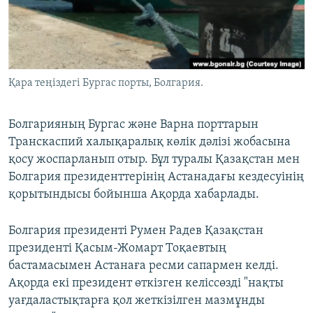
ЖАЗЫЛЫҢЫЗ
Басқа тілдерде
Қара теңіздегі Бургас порты, Болгария.
Болгарияның Бургас және Варна порттарын
Транскаспий халықаралық көлік дәлізі жобасына
қосу жоспарланып отыр. Бұл туралы Қазақстан мен
Болгария президенттерінің Астанадағы кездесуінің
қорытындысы бойынша Ақорда хабарлады.
Болгария президенті Румен Радев Қазақстан
президенті Қасым-Жомарт Тоқаевтың
бастамасымен Астанаға ресми сапармен келді.
Ақорда екі президент өткізген келіссөзді "нақты
уағдаластықтарға қол жеткізілген мазмұнды