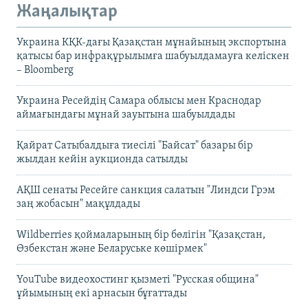
Жаңалықтар
Украина КҚК-дағы Қазақстан мұнайының экспортына
қатысы бар инфрақұрылымға шабуылдамауға келіскен
– Bloomberg
Украина Ресейдің Самара облысы мен Краснодар
аймағындағы мұнай зауытына шабуылдады
Қайрат Сатыбалдыға тиесілі "Байсат" базары бір
жылдан кейін аукционда сатылды
АҚШ сенаты Ресейге санкция салатын "Линдси Грэм
заң жобасын" мақұлдады
Wildberries қоймаларының бір бөлігін "Қазақстан,
Өзбекстан және Беларуське көшірмек"
YouTube видеохостинг қызметі "Русская община"
ұйымының екі арнасын бұғаттады