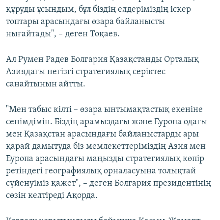
құруды ұсындым, бұл біздің елдеріміздің іскер
топтары арасындағы өзара байланысты
нығайтады", – деген Тоқаев.
Ал Румен Радев Болгария Қазақстанды Орталық
Азиядағы негізгі стратегиялық серіктес
санайтынын айтты.
"Мен табыс кілті – өзара ынтымақтастық екеніне
сенімдімін. Біздің арамыздағы және Еуропа одағы
мен Қазақстан арасындағы байланыстарды ары
қарай дамытуда біз мемлекеттеріміздің Азия мен
Еуропа арасындағы маңызды стратегиялық көпір
ретіндегі географиялық орналасуына толықтай
сүйенуіміз қажет", – деген Болгария президентінің
сөзін келтіреді Ақорда.