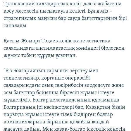
Транскаспий халықаралық көлік дәлізі жобасына
қосу мәселесін пысықтауға келісті. Бұл дәліз –
стратегиялық маңызы бар сауда бағыттарының бірі
саналады.
Қасым-Жомарт Тоқаев көлік және логистика
саласындағы ынтымақтастық жөніндегі бірлескен
жұмыс тобын құруды ұсынған.
"Біз Болгарияның ғарышты зерттеу мен
технологиялар, қорғаныс өнеркәсібі
салаларындағы озық тәжірибесін зерделеуге және
осы бағыттар бойынша бірлесіп жұмыс істеуге
мүдделіміз. Болгар делегациясының құрамында
Болгарияның ірі кәсіпкерлері бар. Қазақстан біздің
нарықта жұмыс істеуге тілек білдірген болгар
компанияларына барынша қолайлы жағдай
жасауға дайын. Мен қазақ-болгар іскерлік кеңесін