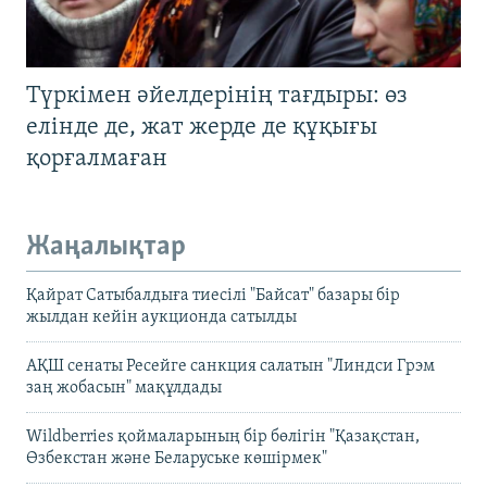
Түркімен әйелдерінің тағдыры: өз
елінде де, жат жерде де құқығы
қорғалмаған
Жаңалықтар
Қайрат Сатыбалдыға тиесілі "Байсат" базары бір
жылдан кейін аукционда сатылды
АҚШ сенаты Ресейге санкция салатын "Линдси Грэм
заң жобасын" мақұлдады
Wildberries қоймаларының бір бөлігін "Қазақстан,
Өзбекстан және Беларуське көшірмек"