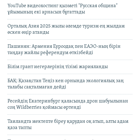
YouTube видеохостинг қызметі "Русская община"
ұйымының екі арнасын бұғаттады
Орталық Азия 2025 жылы әлемде туризм ең жылдам
өскен өңір атанды
Пашинян: Армения Еуроодақ пен ЕАЭО-ның бірін
таңдау жайлы референдум өткізбейді
Білім грант иегерлерінің тізімі жарияланды
БАҚ: Қазақстан Теңіз кен орнында экологиялық заң
талабы сақталмаған дейді
Ресейдің Екатеринбург қаласында дрон шабуылынан
соң Wildberries қоймасы өртенді
Таиландта мектепте біреу қарудан оқ атып, алты адам
қаза тапты