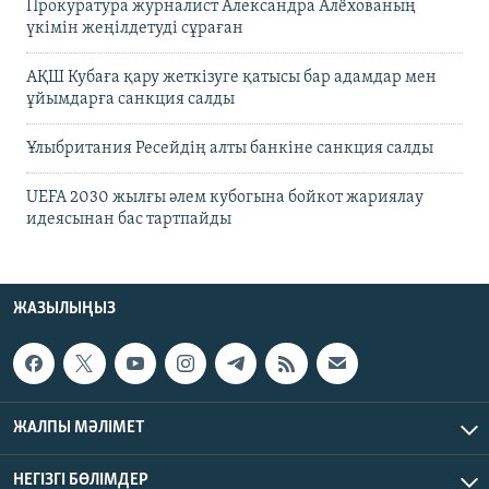
Прокуратура журналист Александра Алёхованың
үкімін жеңілдетуді сұраған
АҚШ Кубаға қару жеткізуге қатысы бар адамдар мен
ұйымдарға санкция салды
Ұлыбритания Ресейдің алты банкіне санкция салды
UEFA 2030 жылғы әлем кубогына бойкот жариялау
идеясынан бас тартпайды
ЖАЗЫЛЫҢЫЗ
ЖАЛПЫ МӘЛІМЕТ
НЕГІЗГІ БӨЛІМДЕР