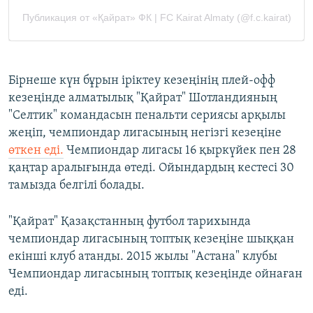
Бірнеше күн бұрын іріктеу кезеңінің плей-офф
кезеңінде алматылық "Қайрат" Шотландияның
"Селтик" командасын пенальти сериясы арқылы
жеңіп, чемпиондар лигасының негізгі кезеңіне
өткен еді.
Чемпиондар лигасы 16 қыркүйек пен 28
қаңтар аралығында өтеді. Ойындардың кестесі 30
тамызда белгілі болады.
"Қайрат" Қазақстанның футбол тарихында
чемпиондар лигасының топтық кезеңіне шыққан
екінші клуб атанды. 2015 жылы "Астана" клубы
Чемпиондар лигасының топтық кезеңінде ойнаған
еді.