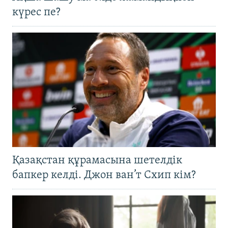
күрес пе?
Қазақстан құрамасына шетелдік
бапкер келді. Джон ван’т Схип кім?