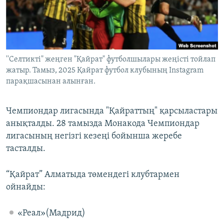
ЖАЗЫЛЫҢЫЗ
Басқа тілдерде
''Селтикті" жеңген "Қайрат" футболшылары жеңісті тойлап
жатыр. Тамыз, 2025 Қайрат футбол клубының Instagram
парақшасынан алынған.
Чемпиондар лигасында "Қайраттың" қарсыластары
анықталды. 28 тамызда Монакода Чемпиондар
лигасының негізгі кезеңі бойынша жеребе
тасталды.
“Қайрат” Алматыда төмендегі клубтармен
ойнайды:
«Реал»(Мадрид)