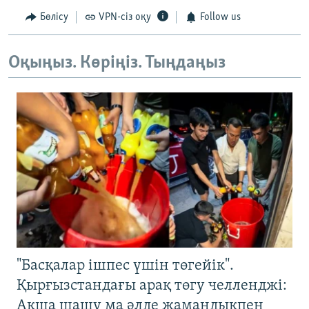
Бөлісу
VPN-сіз оқу
Follow us
Оқыңыз. Көріңіз. Тыңдаңыз
"Басқалар ішпес үшін төгейік".
Қырғызстандағы арақ төгу челленджі:
Ақша шашу ма әлде жамандықпен