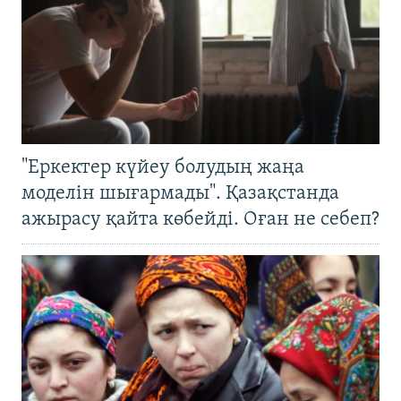
"Еркектер күйеу болудың жаңа
моделін шығармады". Қазақстанда
ажырасу қайта көбейді. Оған не себеп?