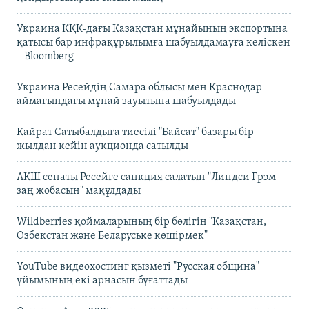
Украина КҚК-дағы Қазақстан мұнайының экспортына
қатысы бар инфрақұрылымға шабуылдамауға келіскен
– Bloomberg
Украина Ресейдің Самара облысы мен Краснодар
аймағындағы мұнай зауытына шабуылдады
Қайрат Сатыбалдыға тиесілі "Байсат" базары бір
жылдан кейін аукционда сатылды
АҚШ сенаты Ресейге санкция салатын "Линдси Грэм
заң жобасын" мақұлдады
Wildberries қоймаларының бір бөлігін "Қазақстан,
Өзбекстан және Беларуське көшірмек"
YouTube видеохостинг қызметі "Русская община"
ұйымының екі арнасын бұғаттады