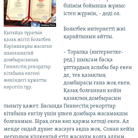
білімім бойынша жұмыс
істеп жүрмін, - деді ол.
Болатбек интернетті жиі
Қытайда тұратын
қарайтынын айтты.
қазақ жігіті Болатбек
Кәрімханұлы жасаған
– Торапқа (интернетке-
шынашақтай
ред.) шықсам басқа
домбырасының
Гиннестің рекордтар
ұлттардың аспабы бар екен
кітабына енгені
де, тек қазақтың
жөніндегі құжатты
домбырасы ғана жоқ екен.
көрсетіп тұр.
Қазақ болғаннан кейін
қазақтың домбырасын
таныту қажет. Басында Гиннестің рекорттар
кітабына енгізу үшін үлкен домбыра жасамақшы
болғанмын. Бірақ оған көп қаржы кетеді екен. Ал
менде ондай дүние жасауға ақша жоқ. Сонан кейін
неғұрлым кішкентай етіп жасауды қолға алдым.