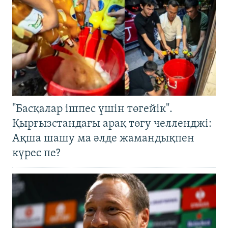
"Басқалар ішпес үшін төгейік".
Қырғызстандағы арақ төгу челленджі:
Ақша шашу ма әлде жамандықпен
күрес пе?