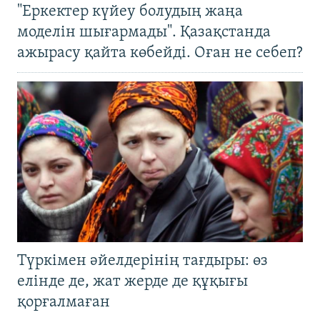
"Еркектер күйеу болудың жаңа
моделін шығармады". Қазақстанда
ажырасу қайта көбейді. Оған не себеп?
Түркімен әйелдерінің тағдыры: өз
елінде де, жат жерде де құқығы
қорғалмаған