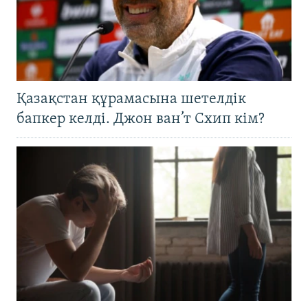
Қазақстан құрамасына шетелдік
бапкер келді. Джон ван’т Схип кім?