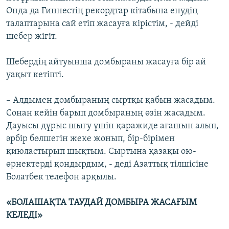
Онда да Гиннестің рекордтар кітабына енудің
талаптарына сай етіп жасауға кірістім, - дейді
шебер жігіт.
Шебердің айтуынша домбыраны жасауға бір ай
уақыт кетіпті.
– Алдымен домбыраның сыртқы қабын жасадым.
Сонан кейін барып домбыраның өзін жасадым.
Дауысы дұрыс шығу үшін қаражиде ағашын алып,
әрбір бөлшегін жеке жонып, бір-бірімен
қиюластырып шықтым. Сыртына қазақы ою-
өрнектерді қондырдым, - деді Азаттық тілшісіне
Болатбек телефон арқылы.
«БОЛАШАҚТА ТАУДАЙ ДОМБЫРА ЖАСАҒЫМ
КЕЛЕДІ»