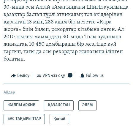
30-ында осы Алтай аймағындағы Шіңгіл ауылында
қазақтар бастап түрлі этникалық топ өкілдерінен
құралған 13 мың 288 адам бір мезетте «Қара
жорға» биін билеп, рекордтар кітабына енген. Ал
2010 жылғы мамырдың 30-ында Толы ауданына
жиналған 10 450 домбырашы бір мезгілде күй
тартып, тағы да осы рекордтар жинағына ілінген
болатын.
Бөлісу
VPN-сіз оқу
Follow us
Айдар
ЖАЛПЫ АРХИВ
ҚАЗАҚСТАН
ӘЛЕМ
БАС ТАҚЫРЫПТАР
Қытай