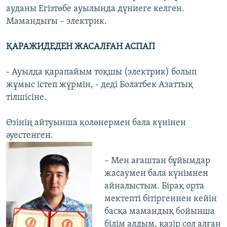
ауданы Егізтөбе ауылында дүниеге келген.
Мамандығы – электрик.
ҚАРАЖИДЕДЕН ЖАСАЛҒАН АСПАП
- Ауылда қарапайым тоқшы (электрик) болып
жұмыс істеп жүрмін, - деді Болатбек Азаттық
тілшісіне.
Өзінің айтуынша қолөнермен бала күнінен
әуестенген.
– Мен ағаштан бұйымдар
жасаумен бала күнімнен
айналыстым. Бірақ орта
мектепті бітіргеннен кейін
басқа мамандық бойынша
білім алдым, қазір сол алған