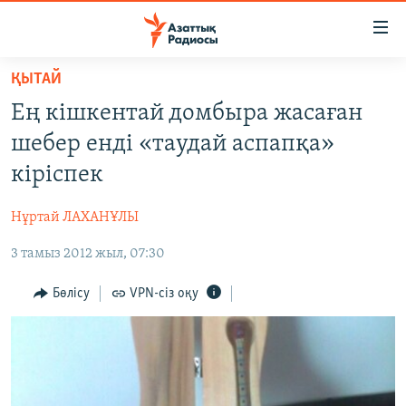
Accessibility
links
Skip
ҚЫТАЙ
to
ЖАҢАЛЫҚТАР
Ең кішкентай домбыра жасаған
main
САЯСАТ
content
шебер енді «таудай аспапқа»
AZATTYQTV
Skip
кіріспек
to
ҚАҢТАР ОҚИҒАСЫ
main
Нұртай ЛАХАНҰЛЫ
АДАМ ҚҰҚЫҚТАРЫ
Navigation
Skip
3 тамыз 2012 жыл, 07:30
ӘЛЕУМЕТ
to
ӘЛЕМ
Бөлісу
VPN-сіз оқу
Search
АРНАЙЫ ЖОБАЛАР
Русский