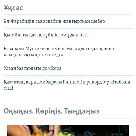
Ұқсас
Әл-Фарабидің саз аспабын жаңғыртқан шебер
Қытайдағы қазақ күйшісі өмірден өтті
Базаралы Мүптекеев: «Баян-Өлгийдегі қазақ өнері
қамқорлықты қажет етеді»
Улаанбаатардағы домбыра
Қазақтың қара домбырасы Гиннестің рекордтар кітабына
енді
Оқыңыз. Көріңіз. Тыңдаңыз