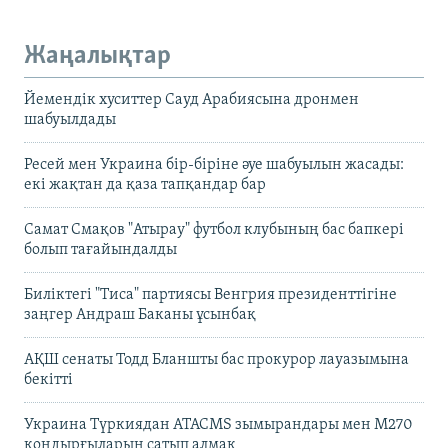
Жаңалықтар
Йемендік хуситтер Сауд Арабиясына дронмен
шабуылдады
Ресей мен Украина бір-біріне әуе шабуылын жасады:
екі жақтан да қаза тапқандар бар
Самат Смақов "Атырау" футбол клубының бас бапкері
болып тағайындалды
Биліктегі "Тиса" партиясы Венгрия президенттігіне
заңгер Андраш Баканы ұсынбақ
АҚШ сенаты Тодд Бланшты бас прокурор лауазымына
бекітті
Украина Түркиядан ATACMS зымырандары мен M270
қондырғыларын сатып алмақ