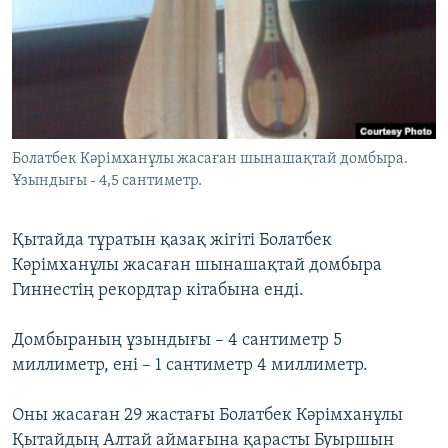
ЖАЗЫЛЫҢЫЗ
Басқа тілдерде
Болатбек Кәрімханұлы жасаған шынашақтай домбыра.
Ұзындығы - 4,5 сантиметр.
Қытайда тұратын қазақ жігіті Болатбек
Кәрімханұлы жасаған шынашақтай домбыра
Гиннестің рекордтар кітабына енді.
Домбыраның ұзындығы – 4 сантиметр 5
миллиметр, ені – 1 сантиметр 4 миллиметр.
Оны жасаған 29 жастағы Болатбек Кәрімханұлы
Қытайдың Алтай аймағына қарасты Буыршын