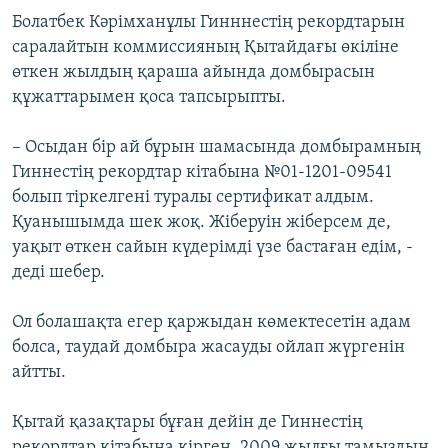
Болатбек Кәрімханұлы Гинннестің рекордтарын
саралайтын коммиссияның Қытайдағы өкіліне
өткен жылдың қараша айында домбырасын
құжаттарымен қоса тапсырыпты.
– Осыдан бір ай бұрын шамасында домбырамның
Гиннестің рекордтар кітабына №01-1201-09541
болып тіркелгені туралы сертификат алдым.
Қуанышымда шек жоқ. Жіберуін жіберсем де,
уақыт өткен сайын күдерімді үзе бастаған едім, -
деді шебер.
Ол болашақта егер қаржыдан көмектесетін адам
болса, таудай домбыра жасауды ойлап жүргенін
айтты.
Қытай қазақтары бұған дейін де Гиннестің
рекордтар кітабына кірген. 2009 жылғы тамыздың