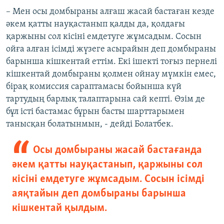
– Мен осы домбыраны алғаш жасай бастаған кезде
әкем қатты науқастанып қалды да, қолдағы
қаржыны сол кісіні емдетуге жұмсадым. Сосын
ойға алған ісімді жүзеге асырайын деп домбыраны
барынша кішкентай еттім. Екі ішекті тоғыз пернелі
кішкентай домбыраны қолмен ойнау мүмкін емес,
бірақ комиссия сараптамасы бойынша күй
тартудың барлық талаптарына сай кепті. Өзім де
бұл істі бастамас бұрын басты шарттарымен
танысқан болатынмын, - дейді Болатбек.
Осы домбыраны жасай бастағанда
әкем қатты науқастанып, қаржыны сол
кісіні емдетуге жұмсадым. Сосын ісімді
аяқтайын деп домбыраны барынша
кішкентай қылдым.