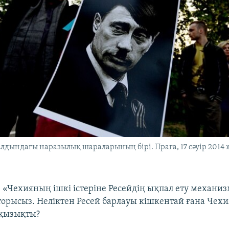
 алдындағы наразылық шараларының бірі. Прага, 17 сәуір 2014 
з «Чехияның ішкі істеріне Ресейдің ықпал ету механи
вторысыз. Неліктен Ресей барлауы кішкентай ғана Чехи
қызықты?