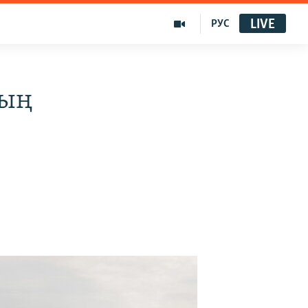
LIVE
РУС
ның