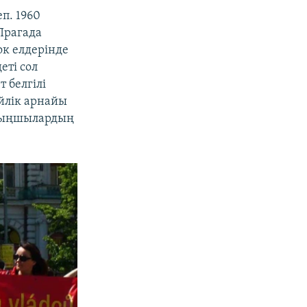
еп. 1960
Прагада
ок елдерінде
еті сол
т белгілі
ейлік арнайы
 тыңшылардың