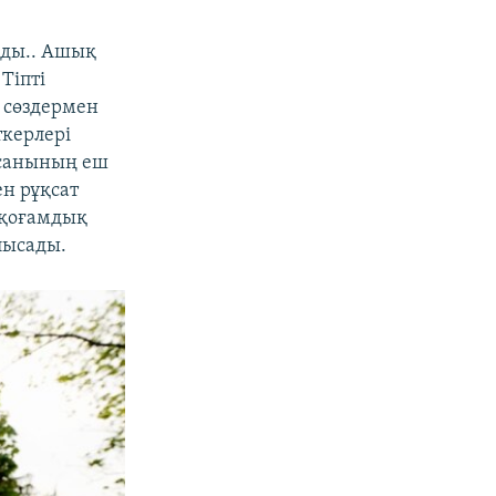
рады.. Ашық
Тіпті
 сөздермен
ткерлері
і санының еш
н рұқсат
 қоғамдық
лысады.