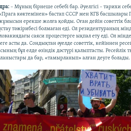
дра:
– Мұның бірнеше себебі бар. Әуелгісі – тарихи себ
Прага көктемінен» бастап СССР мен КГБ басшылары 
жұмысын ерекше жолға қойды. Оған дейін советтік бл
стау тәжірибесі болмаған еді. Ол резидентураның мінд
ловакиядағы саяси процестерге ықпал ету еді. Ол мінде
ге асты да. Сондықтан әуелде советтік, кейіннен рес
ының бұл елде өзіндік дәстүрі қалыптасты. Ресейлік
йланыстары да бар, «тамырланып» алған деуге болады.