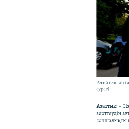
Ресей елшілігі
сурет)
Азаттық:
– Сі
зерттеудің а
соншалықты 