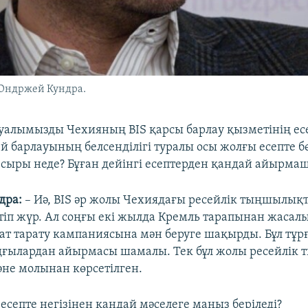
 Ондржей Кундра.
уалымызды Чехияның BIS қарсы барлау қызметінің ес
сей барлауының белсенділігі туралы осы жолғы есепте 
ыры неде? Бұған дейінгі есептерден қандай айырма
дра:
– Иә, BIS әр жолы Чехиядағы ресейлік тыңшылықт
ртіп жүр. Ал соңғы екі жылда Кремль тарапынан жасал
ат тарату кампаниясына мән беруге шақырды. Бұл тұр
ңғылардан айырмасы шамалы. Тек бұл жолы ресейлік
әне молынан көрсетілген.
 есепте негізінен қандай мәселеге маңыз беріледі?