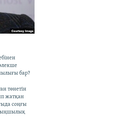
ебінен
бөлекше
шылығы бар?
ан төнетін
ып жатқан
ғыда соңғы
 тыңшылық