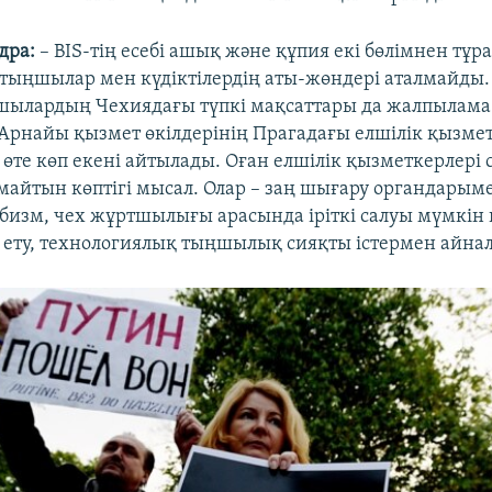
дра:
– BIS-тің есебі ашық және құпия екі бөлімнен тұ
 тыңшылар мен күдіктілердің аты-жөндері аталмайды. 
шылардың Чехиядағы түпкі мақсаттары да жалпылама
 Арнайы қызмет өкілдерінің Прагадағы елшілік қызме
 өте көп екені айтылады. Оған елшілік қызметкерлер
майтын көптігі мысал. Олар – заң шығару органдарыме
ббизм, чех жұртшылығы арасында іріткі салуы мүмкін
л ету, технологиялық тыңшылық сияқты істермен айна