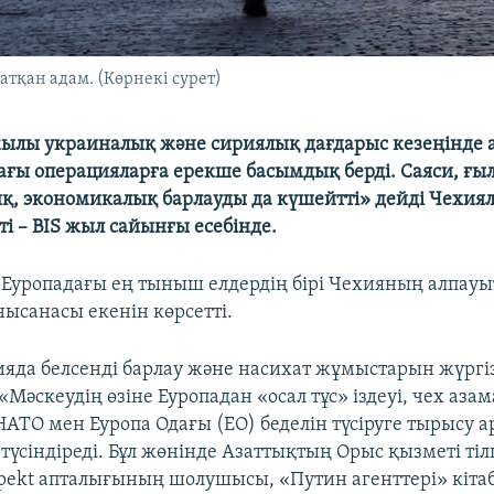
атқан адам. (Көрнекі сурет)
жылы украиналық және сириялық дағдарыс кезеңінде 
ағы операцияларға ерекше басымдық берді. Саяси, ғ
қ, экономикалық барлауды да күшейтті» дейді Чехия
і – BIS жыл сайынғы есебінде.
Еуропадағы ең тыныш елдердің бірі Чехияның алпауы
ысанасы екенін көрсетті.
ияда белсенді барлау және насихат жұмыстарын жүргі
Мәскеудің өзіне Еуропадан «осал тұс» іздеуі, чех аз
НАТО мен Еуропа Одағы (ЕО) беделін түсіруге тырысу 
түсіндіреді. Бұл жөнінде Азаттықтың Орыс қызметі тіл
pekt апталығының шолушысы, «Путин агенттері» кіт