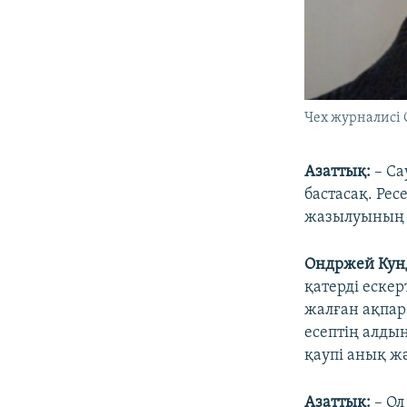
Чех журналисі
Азаттық:
– Са
бастасақ. Ре
жазылуының с
Ондржей Кун
қатерді еске
жалған ақпар
есептің алды
қаупі анық ж
Азаттық:
– Ол