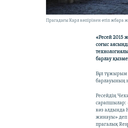
Прагадағы Карл көпірінен өтіп жбара ж
«Ресей 2015 
соғыс аясынд
технологиялы
барлау қызмет
Бұл тұжырым 
барлауының н
Ресейдің Чех
сарапшылар: «
көз алдында 
жинауы» деп 
прагалық Res