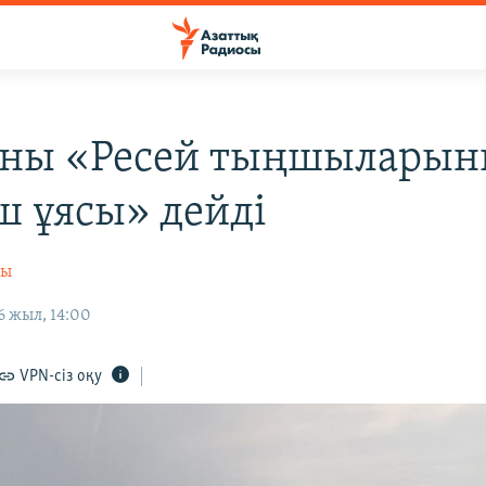
ны «Ресей тыңшылары
 ұясы» дейді
сы
6 жыл, 14:00
VPN-сіз оқу