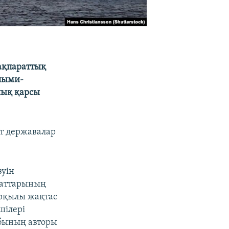
ақпараттық
ылыми-
лық қарсы
т державалар
зуін
аматтарының
арқылы жақтас
шілері
абының авторы