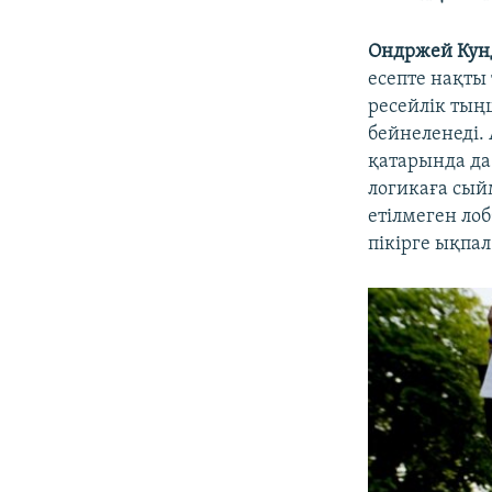
Ондржей Кун
есепте нақты
ресейлік тың
бейнеленеді.
қатарында да
логикаға сый
етілмеген ло
пікірге ықпа