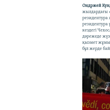
Ондржей Кун
жылдардағы «
резидентура 
резидентура ұ
кездегі Чехос
дәрежеде жүзе
қызмет жұмыс
бұл жерде ба