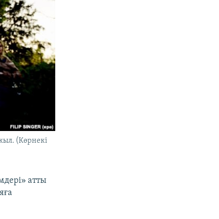
жыл. (Көрнекі
змдері» атты
яға